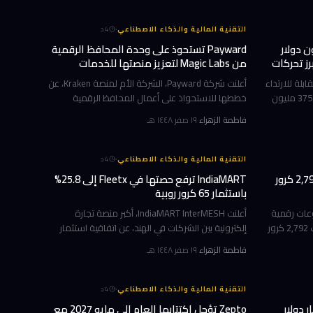
·
التقنية المالية والذكاء الاصطناعي
4
د
مها إلى 375 مليون دولار
Payward تستحوذ على وحدة المحافظ الرقمية
روبية: أبرز تحركات
من Magic Labs لتعزيز منصتها للخدمات
المؤسسية
حية القابلة للارتداء
أعلنت شركة Payward، الشركة الأم لمنصة Kraken، عن
تقييمها خلال أربعة أشهر فقط، لتصل إلى 375 مليون
خططها للاستحواذ على أعمال المحافظ الرقمية
 أسهم
كخدمة (wallet-as-a-service) التابعة لشركة Magic
فاطمة الزهراء
·
١٩ صفر ١٤٤٨ هـ
المدفوعات
Labs، في خطوة تهدف إلى توسيع منصتها المؤسسية
Payward Services
·
التقنية المالية والذكاء الاصطناعي
4
د
خسائر PhonePe تتضخم 62% لتبلغ 2,792 كرور
IndiaMART ترفع حصتها في Fleetx إلى 25.8%
باستثمار 65 كرور روبية
صة مدفوعات رقمية
أعلنت IndiaMART InterMESH، أكبر منصة تجارة
في الهند عبر نظام UPI، خسائر صافية بلغت 2,792 كرور
إلكترونية بين الشركات في الهند، عن اتفاقية استثمار
ة المالية
جديدة بقيمة 65 كرور روبية هندية (نحو 7.7 مليون
فاطمة الزهراء
·
١٩ صفر ١٤٤٨ هـ
المنتهية في مارس 2026، بارتفاع حاد نسبته 62%
دولار) في شركة Fleetx الناشئة المتخصصة في برمجيات
إدارة الأ
·
التقنية المالية والذكاء الاصطناعي
4
د
جولة تمويل 1.4 مليار دولار
Zepto تؤجل اكتتابها العام إلى مايو 2027 مع