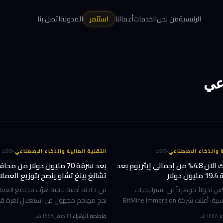
الرئيسية
من نحن
الخدمات
أعمالنا
استثمر
المدونة
اتصل بنا
اعي
·
·
ة والذكاء الاصطناعي
5
د
التقنية المالية والذكاء الاصطناعي
5
د
بيتماين تمتلك الآن 4.8% من إجمالي إيثريوم بعد
لار
تشانغ بينغ تشاو ينصح بتوزيع العملا
على محافظ متعددة
تحولاً جوهرياً في استراتيجيات
في حادثة أمنية لافتة هزّت مجتمع العمل
الخزينة المؤسسية، أعلنت شركة BitMine Immersion
نجح مهاجم مجهول في استغلال ثغرة ق
Technologies المدرجة في بورصة نيويورك تحت الرمز
فاطمة الزهراء
·
٢١ صفر ١٤٤٨ هـ
BMNR أن حيازتها من عملة إيثريوم (ETH) بلغت نحو
بيتكوي