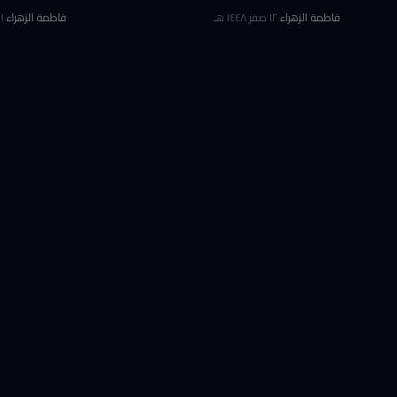
خلال الربع الثاني من 2026، رغم تراجع حجم التمويل
فاطمة الزهراء
·
١٢ صفر ١٤٤٨ هـ
فاطمة الزهراء
·
١١ صفر ٤٤٨
الإجمالي بنسبة 37% مقارنةً بالربع الأول القياسي. هذا
ما كشفه ت
يُعتقد أنها تعو