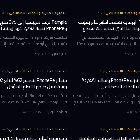
الحادثة دفعت مؤسس
·
·
ة والذكاء الاصطناعي
5
د
التقنية المالية والذكاء الاصطناعي
6
د
Table Space الهندية تستعد لطرح عام بقيمة
Temple ترفع تقيي
 دولار: ما الذي يعنيه ذلك لقطاع
وPhonePe تخسر 2,792 كرور 
ل المرنة؟
التكنولوجيا المالية
تستعد شركة Table Space الهندية المتخصصة في
ضاعفت شركة Temple للأجهزة الص
المُدارة لتقديم مسودة نشرة الاكتتاب
إلى هيئة الأوراق المالية الهندية SEBI مطلع أغسطس
دولار مع إطلاق أول برنامج لإعادة شراء
١٤٤٨ هـ
عمر حسن
·
٢٠ صفر ١٤٤٨ هـ
المقبل، ساعيةً لجمع ما يصل إلى 350 مليون دولار
الموظفين. في المقابل، كشفت عملاقة 
الرقمية PhonePe
·
·
ة والذكاء الاصطناعي
4
د
التقنية المالية والذكاء الاصطناعي
5
د
أوجوال جاين يترك PhonePe ويطلق Atyx.AI
ات بالذكاء الاصطناعي
روبية قبيل طرحها العام المؤجل
ع قليلة على مغادرة أوجوال جاين منصبه
سجّلت شركة PhonePe، أكبر من
في قيادة تطبيق الوساطة المالية Share.Market التابع
لشركة PhonePe، حتى أعلن عن مشروعه الجديد: شركة
روبية (نحو 334 مليون دولار) خلال السن
فاطمة الزهراء
·
١٩ صفر ١٤٤٨ هـ
مقارنة بخسائر
·
·
ة والذكاء الاصطناعي
5
د
التقنية المالية والذكاء الاصطناعي
4
د
لتنظيم الذاتي للعملات المشفرة
ديب سيك تُعلّق 