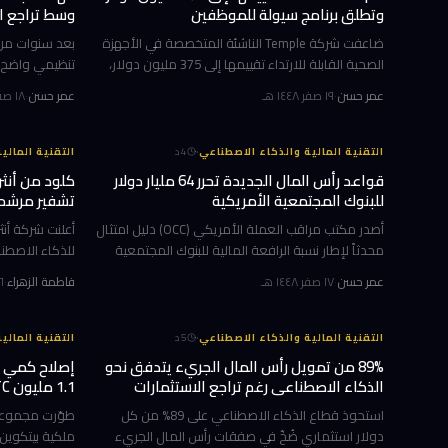
وتطلق برنامج سيولة للموظفين
وسط تراجع ال
ضاعفت شركة Temple الناشئة المتخصصة في الأجهزة
بعد سنوات من 
الصحية القابلة للارتداء تقييمها إلى 375 مليون دولار،
تنظيمي واضح، 
صعوداً من 190 مليون دولار قبل أشهر قليلة فقط.
سوق العملات ا
عمر حسن
·
١٩ صفر ١٤٤٨ هـ
عمر حسن
·
١٨ صفر ١٤٤٨ هـ
وأعلنت الشركة التي أسسها ديبيندر غويال، الرئيس
التنفيذي
تعمل كآلية
·
التقنية المالية والذكاء الاصطناعي
4
د
التقنية المالي
قواعد رأس المال الجديدة تحرر 64 مليار دولار
كلود من أنث
للبنوك المجتمعية الأمريكية
تشفير مرشحة 
أصدر مكتب مراقب العملة الأمريكي (OCC) دليل امتثال
محدثاً لإطار نسبة الرافعة المالية للبنوك المجتمعية
(CBLR)، في خطوة تهدف إلى تبسيط متطلبات رأس
اكتشاف نقاط 
عمر حسن
·
١٧ صفر ١٤٤٨ هـ
فاطمة الزهراء
·
١٦ صفر 
المال لشريحة واسعة من القطاع المصرفي الأمريكي.
تشفير معيّنة، 
الدليل ال
الذكاء الاصطن
·
التقنية المالية والذكاء الاصطناعي
5
د
التقنية المالي
89% من تمويل رأس المال الجريء يتدفق نحو
إصلاح كمي ل
الذكاء الاصطناعي رغم تراجع الاستثمارات
1.1 مليون BTC من ساتوشي تبقى مكشوفة
الإجمالية
استحوذ قطاع الذكاء الاصطناعي على 89% من كل
دولار استثماري ضُخّ في صفقات رأس المال الجريء
ملكية بيتكوين