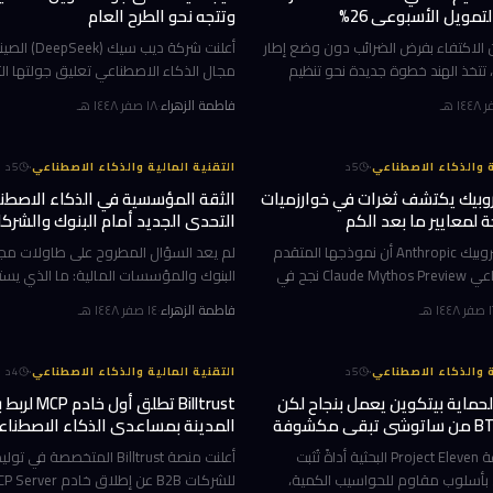
تمويل الأسبوعي 26%
وتتجه نحو الطرح العام
الاكتفاء بفرض الضرائب دون وضع إطار
أعلنت شركة ديب 
تتخذ الهند خطوة جديدة نحو تنظيم
مجال الذكاء الاصطناعي تعليق جولتها الت
لمشفرة. فقد اقترحت لجنة المالية
الثانية، في خطوة مفاجئة تُعيد رسم خار
فاطمة الزهراء
·
١٨ صفر ١٤٤٨ هـ
البرلمانية الدائمة إنشاء هيئة للتنظيم الذاتي (SRO)
القرار جا
·
·
ة والذكاء الاصطناعي
5
د
التقنية المالية والذكاء الاصطناعي
5
د
روبيك يكتشف ثغرات في خوارزميات
الثقة المؤسسية في الذكاء الاصطن
لمعايير ما بعد الكم
التحدي الجديد أمام البنوك والشركا
أعلنت شركة أنثروبيك Anthropic أن نموذجها المتقدم
لم يعد السؤال المطروح على طاولات مجا
للذكاء الاصطناعي Claude Mythos Preview نجح في
البنوك والمؤسسات المالية: ما الذي يست
ضعف رياضية جديدة في خوارزميات
الاصطناعي فعله؟ بل أصبح: ماذا يحدث لبيان
١٤٤٨ هـ
فاطمة الزهراء
·
١٤ صفر ١٤٤٨ هـ
وهو ما يمثّل تطوراً لافتاً في توظيف
نستخدمه؟ هذا التحول الجوهري في أولوي
الاصطناعي لل
·
·
ة والذكاء الاصطناعي
5
د
التقنية المالية والذكاء الاصطناعي
4
د
حماية بيتكوين يعمل بنجاح لكن
Billtrust تطلق 
المدينة بمساعدي الذكاء الاصطنا
طوّرت مجموعة Project Eleven البحثية أداةً تُثبت
أعلنت منصة Billtrust المتخصصة في ت
 بأسلوب مقاوم للحواسيب الكمية،