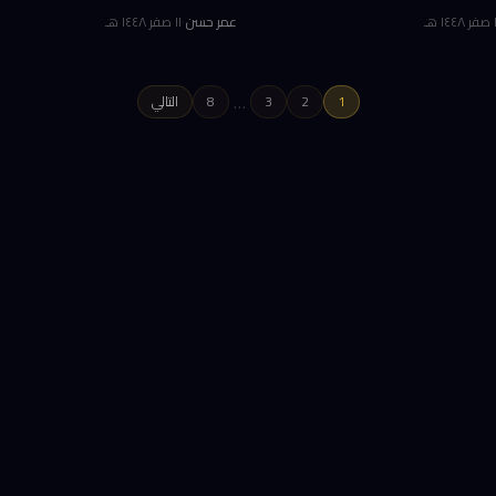
وتعمل خلال 243 ميلي ثانية على حاسوب محمول
١ هـ
عمر حسن
·
١١ صفر ١٤٤٨ هـ
عادي. غير أن هذا الإنجاز لا يشمل نحو 1.1 مليون BTC
بيانات دورة الفاتورة إلى النقد الحية مب
الذك
…
1
2
3
8
التالي