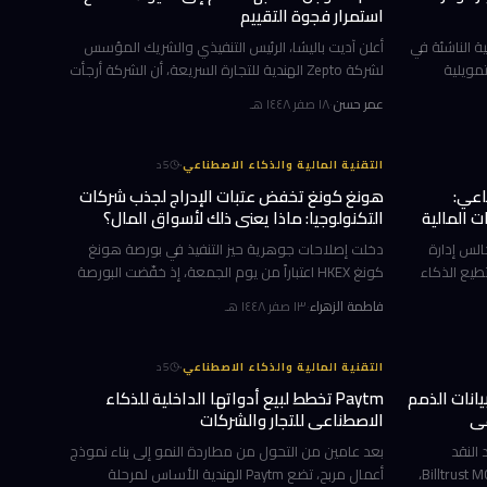
استمرار فجوة التقييم
سيك (DeepSeek) الصينية الناشئة في
أعلن آديت باليشا، الرئيس التنفيذي والشريك المؤسس
مويلية
لشركة Zepto الهندية للتجارة السريعة، أن الشركة أرجأت
طة توقعات
خططها للطرح العام الأولي إلى الفترة الممتدة بين
عمر حسن
·
١٨ صفر ١٤٤٨ هـ
المستثمرين تجاه أبرز منافسي OpenAI وMeta من آسيا.
فبراير ومايو 2027، وذلك بسبب الفجوة الكبيرة بين ال
·
التقنية المالية والذكاء الاصطناعي
5
د
اعي:
هونغ كونغ تخفض عتبات الإدراج لجذب شركات
ت المالية
التكنولوجيا: ماذا يعني ذلك لأسواق المال؟
لس إدارة
دخلت إصلاحات جوهرية حيز التنفيذ في بورصة هونغ
طيع الذكاء
كونغ HKEX اعتباراً من يوم الجمعة، إذ خفّضت البورصة
اتنا حين
الحد الأدنى للقيمة السوقية المطلوبة للإدراج بهيكل
فاطمة الزهراء
·
١٣ صفر ١٤٤٨ هـ
ات الذكاء
حقوق التصويت المرجحة (WVR) إلى النصف، ووسّعت
نظام الإ
·
التقنية المالية والذكاء الاصطناعي
5
د
أول خادم MCP لربط بيانات الذمم
Paytm تخطط لبيع أدواتها الداخلية للذكاء
عي
الاصطناعي للتجار والشركات
وليد النقد
بعد عامين من التحول من مطاردة النمو إلى بناء نموذج
للشركات B2B عن إطلاق خادم Billtrust MCP Server،
أعمال مربح، تضع Paytm الهندية الأساس لمرحلة