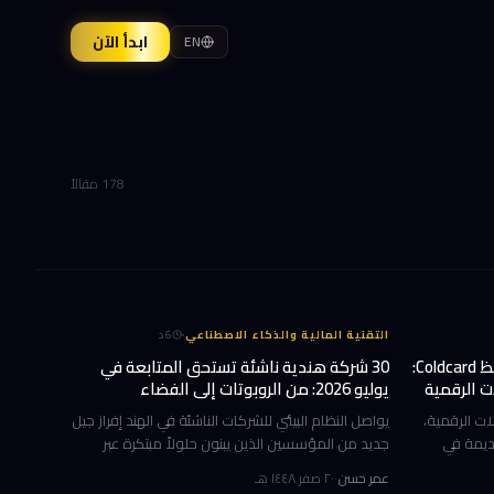
ابدأ الآن
EN
178 مقالاً
·
التقنية المالية والذكاء الاصطناعي
6
د
بعد سرقة 70 مليون دولار من محافظ Coldcard:
30 شركة هندية ناشئة تستحق المتابعة في
ت الرقمية
يوليو 2026: من الروبوتات إلى الفضاء
ات الرقمية،
يواصل النظام البيئي للشركات الناشئة في الهند إفراز جيل
ديمة في
جديد من المؤسسين الذين يبنون حلولاً مبتكرة عبر
محافظ Coldcard الشهيرة وسرقة ما يقارب 1,082
قطاعات الذكاء الاصطناعي والروبوتات وتقنيات الفضاء
عمر حسن
·
٢٠ صفر ١٤٤٨ هـ
ن بقيمة 70 مليون دولار خلال 41 دقيقة فقط.
والزراعة والسيارات الكهربائية والتقنيات الصحية.