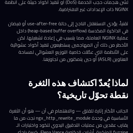
لشن هجمات حجب الخدمة (DoS) أو تنفيذ أكواد خبيثة على أنظمة
NGINX ذات الإعدادات غير الافتراضية.
تقنياً، يؤدي الاستغلال الناجح إلى حالة use-after-free أو فيضان
في الذاكرة المكدسة (heap-based buffer overflow) داخل
عملية NGINX العاملة، مما يتسبب في إعادة تشغيلها. لكن
الأخطر من ذلك أن المهاجمين يستطيعون تنفيذ أكواد عشوائية
على الأنظمة التي عطّلت خاصية التوزيع العشوائي لمساحة
العناوين (ASLR) أو حين يتمكنون من تجاوزها.
لماذا يُعدّ اكتشاف هذه الثغرة
نقطة تحوّل تاريخية؟
الجانب الأكثر إثارة للقلق — والاهتمام في آن — هو أن الثغرة
الأساسية في وحدة ngx_http_rewrite_module نجت من ما
يقارب عقدين من عمليات التدقيق اليدوي للكود واختبارات الـ
fuzzing المتكررة. أشارت الدكتورة Elena Vance، كبيرة باحثي