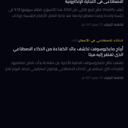
الاصطناعي في التجارة الإلكترونية
أعلنت Shopify نتائج الربع الثاني من 2026 هذا الأسبوع، فقفز سهمها 18% في
جلسة واحدة ومحا معظم تراجعه منذ بداية العام. الأرقام الرئيسية: إيرادات
ربعية 3.58 مليار دولار بنمو 34%، وحجم بضائع إجمالي GMV بل
فاطمة الزهراء
·
٢٥ صفر ١٤٤٨ هـ
·
الذكاء الاصطناعي في الأعمال
5
د
أرباح مايكروسوفت تكشف عائد الكفاءة من الذكاء الاصطناعي
الذي تفتقر إليه ميتا
كشفت نتائج مايكروسوفت المالية الأخيرة عن معادلة بدأت تتضح معالمها:
الشركات التي تستثمر في الذكاء الاصطناعي بوضوح استراتيجي تحصد اليوم ثمار
الكفاءة وخفض التكاليف، بينما تتعثر أخرى في تحويل إنفاقها الضخ
فاطمة الزهراء
·
٢٥ صفر ١٤٤٨ هـ