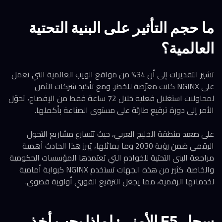
ما حجم التأثير على البنية التحتية
العالمية؟
تشير التقديرات إلى أن 34% من مواقع الويب العالمية التي تعمل
على NGINX كانت معرّضة للخطر. ومع تأكيد شركات الأمن
لمحاولات استغلال فعلية خلال 72 ساعة فقط من الإفصاح، تحوّل
الأمر إلى دورة ترقيع طارئة على مستوى الصناعة بأكملها.
على صعيد منطقة الخليج العربي، حيث تتسارع مشاريع التحول
الرقمي ضمن رؤية 2030 وما يماثلها، يُبرز هذا الحادث أهمية
مراجعة البنى التحتية للخوادم التي تعتمدها المؤسسات الحكومية
والخاصة. كثير من هذه الجهات تستخدم NGINX كبوابة أمامية
لخدماتها الرقمية، مما يجعل الترقيع الفوري أولوية قصوى.
سجل F5 الأمني: لماذا يجب أخذ