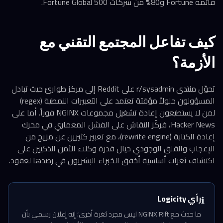
قائمة Fortune و80% من شركات Fortune Global 500.
كيف تفاعل المجتمع التقني مع
الأزمة؟
تحوّل منتدى r/sysadmin على Reddit إلى مركز طوارئ حيث تبادل
المسؤولون حلولاً مؤقتة تعتمد على التعبيرات النمطية (regex)
لمن لا يستطيعون إعادة تشغيل مجموعات NGINX فوراً. أما على
Hacker News، فركّز النقاش على الفشل المعماري في محرك
إعادة الكتابة (rewrite engine)، مع تعبير كثيرين عن مزيج من
الإعجاب والقلق الوجودي حيال قدرة وكلاء الأمن الذكيين على
اكتشاف ثغرات أساسية أخفق الخبراء البشريون في رصدها لعقود.
رأي Logicity
ℹ️
ما حدث مع NGINX Rift ليس مجرد ثغرة أخرى؛ إنه إعلان رسمي بأن