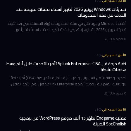
·
الأمن السيبراني
4
د
تحديثات Windows يونيو 2026 تُظهر أسماء ملفات مبهمة عند
الحذف من سلة المحذوفات
أكدت Microsoft وجود خلل في سلة المحذوفات يُربك المستخدمين بعد تثبيت
تحديثات يونيو 2026 الأمنية، إذ تعرض نافذة تأكيد الحذف اسماً داخلياً غير
مفهوم بدلاً من اسم الملف الأصلي. المشكلة تمتد لتشمل كل إصدار
٥ محرم ١٤٤٨ هـ
·
الأمن السيبراني
4
د
ثغرة حرجة في Splunk Enterprise: CISA تأمر بالتحديث خلال أيام وسط
هجمات نشطة
أصدرت وكالة الأمن السيبراني وأمن البنية التحتية الأمريكية (CISA) أمراً عاجلاً
للوكالات الفيدرالية بتحديث أنظمة Splunk Enterprise قبل يوم الأحد المقبل،
وذلك بعد رصد استغلال نشط لثغرة حرجة تتيح للمهاجمي
٥ محرم ١٤٤٨ هـ
·
الأمن السيبراني
5
د
عملية Endgame تُطهّر 15 ألف موقع WordPress من برمجية
SocGholish الخبيثة