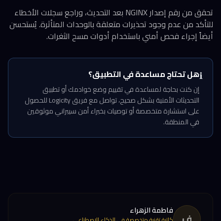
تحقق من رقم إصدار NGINX بعد التحديث، وراجع سجلات الأخطاء
للتأكد من عدم وجود تحذيرات متعلقة بالوحدات المتأثرة. يُستحسن
أيضاً إجراء فحص أمني باستخدام أدوات مسح الثغرات.
هل تحتاج مساعدة في التطبيق؟
ℹ️
إن كنت بحاجة لمساعدة في تقييم وضع خوادمك أو تطبيق
التحديثات الأمنية بشكل صحيح، تواصل مع فريق Logicity للحصول
على استشارة متخصصة أو توصيات بخبراء أمن سيبراني موثوقين
في المنطقة.
فاطمة الزهراء
ف
كاتبة تقنية متخصصة في الذكاء الاصطناعي