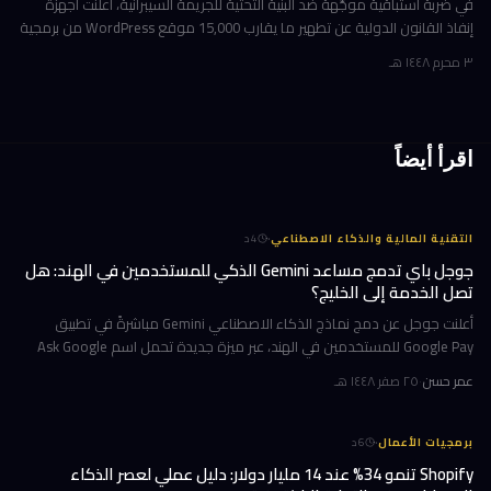
في ضربة استباقية موجّهة ضد البنية التحتية للجريمة السيبرانية، أعلنت أجهزة
إنفاذ القانون الدولية عن تطهير ما يقارب 15,000 موقع WordPress من برمجية
SocGholish الخبيثة، وإسقاط أكثر من 100 خادم مرتبط بعصا
٣ محرم ١٤٤٨ هـ
اقرأ أيضاً
·
التقنية المالية والذكاء الاصطناعي
4
د
جوجل باي تدمج مساعد Gemini الذكي للمستخدمين في الهند: هل
تصل الخدمة إلى الخليج؟
أعلنت جوجل عن دمج نماذج الذكاء الاصطناعي Gemini مباشرةً في تطبيق
Google Pay للمستخدمين في الهند، عبر ميزة جديدة تحمل اسم Ask Google
Pay. تتيح هذه الخطوة للمستخدمين التحدث أو الكتابة بلغة طبيعية للاستف
عمر حسن
·
٢٥ صفر ١٤٤٨ هـ
·
برمجيات الأعمال
6
د
Shopify تنمو 34% عند 14 مليار دولار: دليل عملي لعصر الذكاء