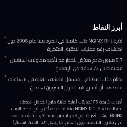
أبرز النقاط
ثغرة NGINX Rift ظلت كامنة في الكود منذ عام 2008 دون
اكتشاف رغم عمليات التدقيق المتكررة
5.7 مليون خادم معرّض للخطر مع تأكيد محاولات استغلال
فعلية خلال 72 ساعة من الإفصاح
نظام ذكاء اصطناعي مستقل اكتشف الثغرة في 6 ساعات
فقط بعد أن أخفق المدققون البشريون لعقدين
أصدرت شركة F5 تحديثات أمنية طارئة خارج الجدول المعتاد
لمعالجة ثغرة NGINX Rift وثغرات حرجة أخرى في خادم الويب
NGINX، وهي ثغرات تتيح للمهاجمين تنفيذ أكواد خبيثة عن بُعد
على ملايين الأنظمة حول العالم. ما يجعل هذا الحدث استثنائياً