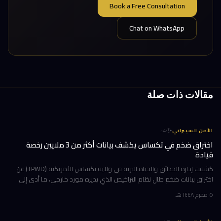
Book a Free Consultation
Chat on WhatsApp
مقالات ذات صلة
·
الأمن السيبراني
4
د
اختراق ضخم في تكساس يكشف بيانات أكثر من 3 ملايين رخصة
قيادة
كشفت إدارة الحدائق والحياة البرية في ولاية تكساس الأمريكية (TPWD) عن
اختراق بيانات ضخم طال نظام التراخيص الذي يديره مورد خارجي، ما أدى إلى
تسريب معلومات شخصية حساسة لأكثر من 3 ملايين شخص. يُعدّ هذا ال
٥ محرم ١٤٤٨ هـ