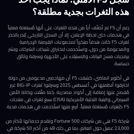
هذه الثغرات بجدية مطلقة؟
رغم أن F5 لم تُصنّف أياً من هذه الثغرات على أنها مُستغلة فعلياً
في هجمات حتى لحظة الإعلان، إلا أن السجل التاريخي يُنذر بالحذر.
ثغرات F5 كانت هدفاً متكرراً لمجموعات القرصنة الإجرامية
والمدعومة من دول، واستُخدمت لاختراق شبكات الشركات ونشر
برمجيات مسح البيانات والاستيلاء على الأجهزة وسرقة وثائق
حساسة.
في أكتوبر الماضي، كشفت F5 أن مهاجمين مدعومين من دولة
اخترقوا أنظمتها في أغسطس 2025 وسرقوا ثغرات BIG-IP غير
مُفصح عنها إضافة إلى أكواد مصدرية. كما صنّفت وكالة الأمن
السيبراني والبنية التحتية الأمريكية (CISA) سبع ثغرات في منتجات
F5 كثغرات مُستغلة فعلياً، أربع منها استُخدمت في هجمات فدية.
شركة F5 هي من شركات Fortune 500 وتقدم خدماتها لأكثر من
23,000 عميل حول العالم، بما في ذلك 48 من أكبر 50 شركة في