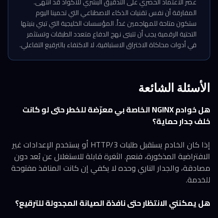
عصر الاعتماد الحصري على التدقيق البشري للأكواد قد انتهى.
المفارقة أن نفس تقنيات الذكاء الاصطناعي التي تحمينا اليوم
ستكون متاحة للمهاجمين غداً. المؤسسات الخليجية التي تبني بنيتها
التحتية الرقمية يجب أن تتبنى نهج الدفاع متعدد الطبقات وتستثمر
في أدوات محاكاة الاختراق الاستباقية، لا الاكتفاء بالترقيع التفاعلي.
الأسئلة الشائعة
هل خوادم NGINX الخاصة بي معرّضة للخطر حتى لو كانت
خلف جدار حماية؟
إذا كان الخادم يستقبل طلبات HTTP/3 أو يستخدم الإعدادات غير
الافتراضية المذكورة، فنعم. الثغرة قابلة للاستغلال عن بُعد دون
مصادقة، والجدار الناري وحده لا يكفي إن كانت المنافذ مفتوحة
للخدمة.
هل يمكنني الانتظار حتى نافذة الصيانة المجدولة للترقيع؟