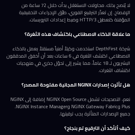
لا يُنصح بذلك. محاولات الاستغلال بدأت خلال 72 ساعة من
الإفصاح. إن تعذّر الترقيع الفوري، طبّق الإجراءات التخفيفية
المؤقتة كتعطيل HTTP/3 وضبط إعدادات الترويسات.
ما علاقة الذكاء الاصطناعي باكتشاف هذه الثغرة؟
شركة DepthFirst استخدمت وكيلاً أمنياً مستقلاً يعمل بالذكاء
الاصطناعي اكتشف الثغرة في 6 ساعات بعد أن أخفق المدققون
البشريون لـ 18 عاماً، مما يشير إلى تحوّل جذري في منهجيات
اكتشاف الثغرات.
هل تأثرت إصدارات NGINX المجانية مفتوحة المصدر؟
نعم، التصحيحات تشمل NGINX Open Source إضافة إلى NGINX
Plus وNGINX Gateway Fabric وNGINX Instance Manager.
جميع الإصدارات المتأثرة يجب ترقيتها.
كيف أتأكد أن الترقيع تم بنجاح؟