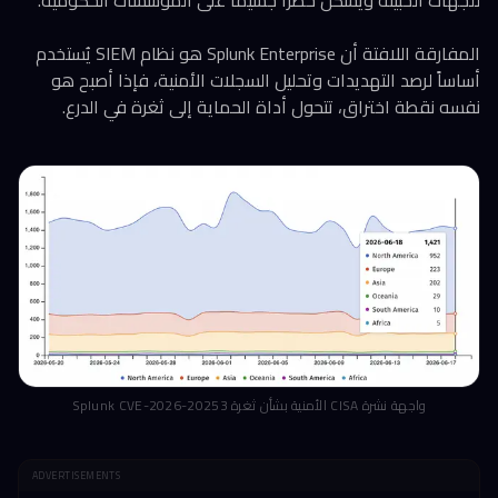
للجهات الخبيثة ويشكل خطراً جسيماً على المؤسسات الحكومية.
المفارقة اللافتة أن Splunk Enterprise هو نظام SIEM يُستخدم
أساساً لرصد التهديدات وتحليل السجلات الأمنية، فإذا أصبح هو
نفسه نقطة اختراق، تتحول أداة الحماية إلى ثغرة في الدرع.
واجهة نشرة CISA الأمنية بشأن ثغرة Splunk CVE-2026-20253
ADVERTISEMENTS