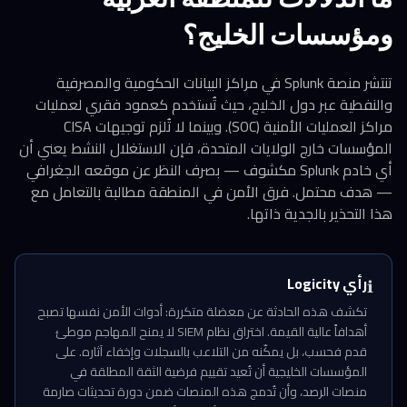
ومؤسسات الخليج؟
تنتشر منصة Splunk في مراكز البيانات الحكومية والمصرفية
والنفطية عبر دول الخليج، حيث تُستخدم كعمود فقري لعمليات
مراكز العمليات الأمنية (SOC). وبينما لا تُلزم توجيهات CISA
المؤسسات خارج الولايات المتحدة، فإن الاستغلال النشط يعني أن
أي خادم Splunk مكشوف — بصرف النظر عن موقعه الجغرافي
— هدف محتمل. فرق الأمن في المنطقة مطالبة بالتعامل مع
هذا التحذير بالجدية ذاتها.
رأي Logicity
ℹ️
تكشف هذه الحادثة عن معضلة متكررة: أدوات الأمن نفسها تصبح
أهدافاً عالية القيمة. اختراق نظام SIEM لا يمنح المهاجم موطئ
قدم فحسب، بل يمكّنه من التلاعب بالسجلات وإخفاء آثاره. على
المؤسسات الخليجية أن تُعيد تقييم فرضية الثقة المطلقة في
منصات الرصد، وأن تُدمج هذه المنصات ضمن دورة تحديثات صارمة