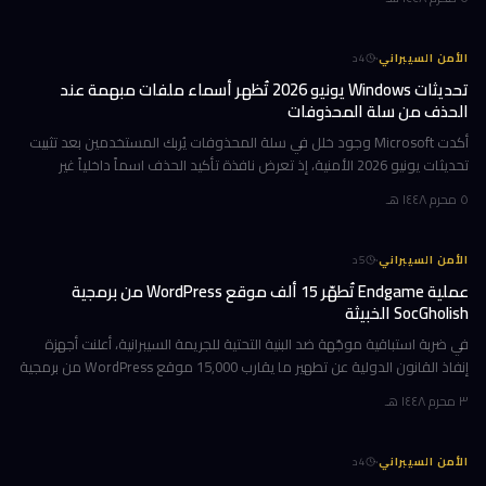
·
الأمن السيبراني
4
د
تحديثات Windows يونيو 2026 تُظهر أسماء ملفات مبهمة عند
الحذف من سلة المحذوفات
أكدت Microsoft وجود خلل في سلة المحذوفات يُربك المستخدمين بعد تثبيت
تحديثات يونيو 2026 الأمنية، إذ تعرض نافذة تأكيد الحذف اسماً داخلياً غير
مفهوم بدلاً من اسم الملف الأصلي. المشكلة تمتد لتشمل كل إصدار
٥ محرم ١٤٤٨ هـ
·
الأمن السيبراني
5
د
عملية Endgame تُطهّر 15 ألف موقع WordPress من برمجية
SocGholish الخبيثة
في ضربة استباقية موجّهة ضد البنية التحتية للجريمة السيبرانية، أعلنت أجهزة
إنفاذ القانون الدولية عن تطهير ما يقارب 15,000 موقع WordPress من برمجية
SocGholish الخبيثة، وإسقاط أكثر من 100 خادم مرتبط بعصا
٣ محرم ١٤٤٨ هـ
·
الأمن السيبراني
4
د