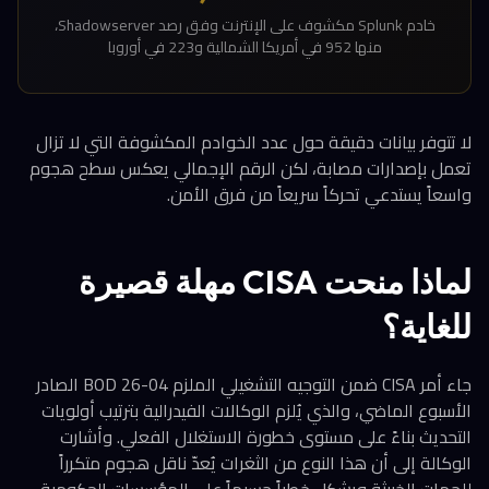
خادم Splunk مكشوف على الإنترنت وفق رصد Shadowserver،
منها 952 في أمريكا الشمالية و223 في أوروبا
لا تتوفر بيانات دقيقة حول عدد الخوادم المكشوفة التي لا تزال
تعمل بإصدارات مصابة، لكن الرقم الإجمالي يعكس سطح هجوم
واسعاً يستدعي تحركاً سريعاً من فرق الأمن.
لماذا منحت CISA مهلة قصيرة
للغاية؟
جاء أمر CISA ضمن التوجيه التشغيلي الملزم BOD 26-04 الصادر
الأسبوع الماضي، والذي يُلزم الوكالات الفيدرالية بترتيب أولويات
التحديث بناءً على مستوى خطورة الاستغلال الفعلي. وأشارت
الوكالة إلى أن هذا النوع من الثغرات يُعدّ ناقل هجوم متكرراً