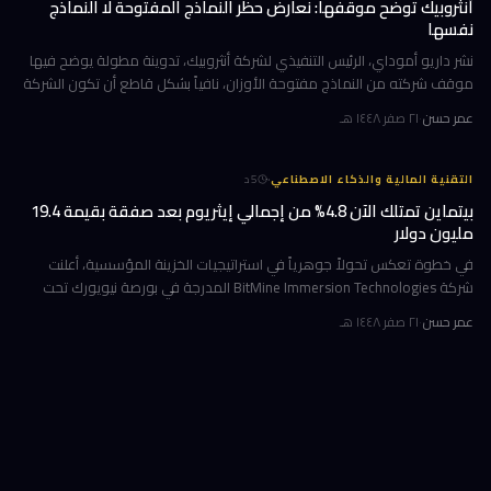
أنثروبيك توضح موقفها: نعارض حظر النماذج المفتوحة لا النماذج
نفسها
نشر داريو أموداي، الرئيس التنفيذي لشركة أنثروبيك، تدوينة مطولة يوضح فيها
موقف شركته من النماذج مفتوحة الأوزان، نافياً بشكل قاطع أن تكون الشركة
قد طالبت بحظرها. جاء ذلك وسط جدل متصاعد في واشنطن حول كيف
عمر حسن
·
٢١ صفر ١٤٤٨ هـ
·
التقنية المالية والذكاء الاصطناعي
5
د
بيتماين تمتلك الآن 4.8% من إجمالي إيثريوم بعد صفقة بقيمة 19.4
مليون دولار
في خطوة تعكس تحولاً جوهرياً في استراتيجيات الخزينة المؤسسية، أعلنت
شركة BitMine Immersion Technologies المدرجة في بورصة نيويورك تحت
الرمز BMNR أن حيازتها من عملة إيثريوم (ETH) بلغت نحو 5.79 مليون توكن
عمر حسن
·
٢١ صفر ١٤٤٨ هـ