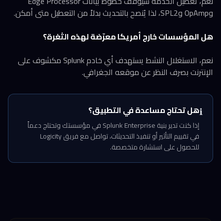
نعم، تعطيل الخدمة سيُوقف خطوط بيانات Edge Processor
وOpAmp وSPL2، لذا يُنصح بالتحديث بدلاً من التعطيل متى أمكن.
هل المؤسسات خارج أمريكا معرّضة لهذه الثغرة؟
نعم، الاستغلال النشط يستهدف أي خادم Splunk مكشوف على
الإنترنت بصرف النظر عن موقعه الجغرافي.
هل تحتاج مساعدة في التطبيق؟
ℹ️
إذا كنت تدير بنية Splunk Enterprise في مؤسستك وتحتاج دعماً
في تقييم التأثير أو تنفيذ التحديثات، تواصل مع فريق Logicity
للحصول على استشارة متخصصة.