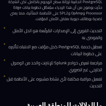
PostgreSQL الجانبية لإزالة سطح الهجوم بالكامل. لكن الشركة
حذّرت بوضوح من أن هذا الإجراء سيُعطّل خطوط بيانات Edge
Processor وOpAmp وSPL2 على الأنظمة المتأثرة، مما يعني
تضحية بوظائف حيوية مقابل الأمان المؤقت.
التحديث الفوري إلى الإصدارات المُرقّعة هو الحل الأمثل
والموصى به
تعطيل خدمة PostgreSQL كحل مؤقت مع الانتباه لتأثيره
على خطوط البيانات
مراجعة تعرض خوادم Splunk للإنترنت والحد من الوصول
الخارجي غير الضروري
تفعيل مراقبة مكثفة لأي نشاط مشبوه على الأنظمة قبل
التحديث
ما الدلالات للمنطقة العربية