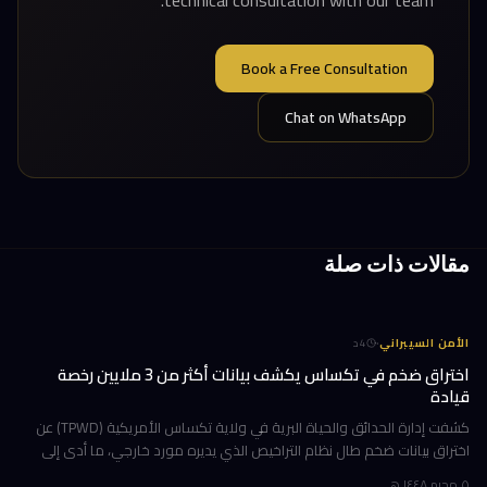
technical consultation with our team.
Book a Free Consultation
Chat on WhatsApp
مقالات ذات صلة
·
الأمن السيبراني
4
د
اختراق ضخم في تكساس يكشف بيانات أكثر من 3 ملايين رخصة
قيادة
كشفت إدارة الحدائق والحياة البرية في ولاية تكساس الأمريكية (TPWD) عن
اختراق بيانات ضخم طال نظام التراخيص الذي يديره مورد خارجي، ما أدى إلى
تسريب معلومات شخصية حساسة لأكثر من 3 ملايين شخص. يُعدّ هذا ال
٥ محرم ١٤٤٨ هـ