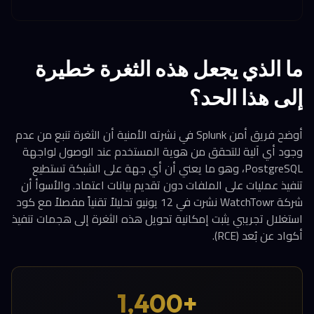
ما الذي يجعل هذه الثغرة خطيرة
إلى هذا الحد؟
أوضح فريق أمن Splunk في نشرته الأمنية أن الثغرة تنبع من عدم
وجود أي آلية للتحقق من هوية المستخدم عند الوصول لواجهة
PostgreSQL، وهو ما يعني أن أي جهة على الشبكة تستطيع
تنفيذ عمليات على الملفات دون تقديم بيانات اعتماد. والأسوأ أن
شركة WatchTowr نشرت في 12 يونيو تحليلاً تقنياً مفصلاً مع كود
استغلال تجريبي يثبت إمكانية تحويل هذه الثغرة إلى هجمات تنفيذ
أكواد عن بُعد (RCE).
+1,400