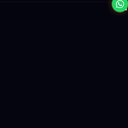
×
نبني المستقبل بحلول الذكاء الاصطناعي والبرمجيات العالمية المستوى
واستراتيجيات النمو القائمة على البيانات.
enquiry@logicity.in
+91 93916 63212
HQ · HYDERABAD
Yeturu Towers, Lakdikapul,
Hyderabad 500004, India