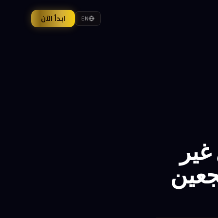
ابدأ الآن
EN
غير
جعين