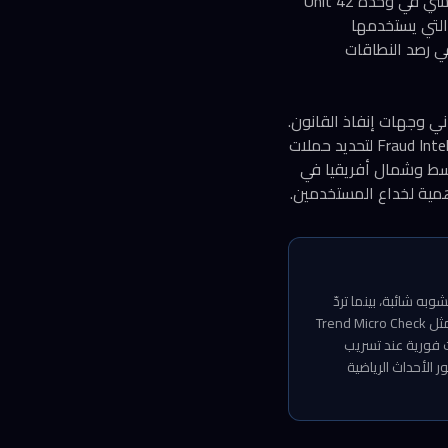
في المقابل، تحوّل الذكاء الاصطناعي إلى سلاح دفاعي فعّال. يقول كريستوفر روسو، الباحث الرئيسي في وحدة Unit 42
 ذاتها التي يستخدمها
ي رصد النطاقات
ني وجهات إنفاذ القانون.
أعلنت Meta أنها تعمل عبر مبادرات مثل Global Signal Exchange وFraud Intelligence Reciprocal Exchange لتحديد حملات
وسط وشمال أفريقيا في
ن ChatGPT وMidjourney لإنتاج محتوى لا تشوبه شائبة، بينما تردّ
شركات الأمن السيبراني بنماذج كشف أكثر ذكاءً. لكن الفجوة الحقيقية تكمن في وعي المستخدم. أدوات مثل Trend Micro Check
ياً للروابط المشبوهة، فيما توفر خدمات مثل Have I Been Pwned تنبيهات فورية عند تسريب
الأحداث الرياضية