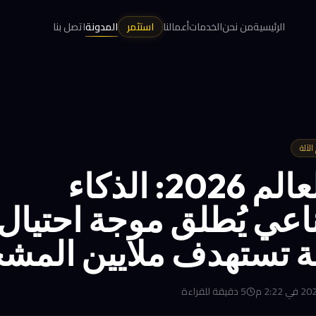
الرئيسية
من نحن
الخدمات
أعمالنا
استثمر
المدونة
اتصل بنا
لآلة
كأس العالم 2026: الذكاء
عي يُطلق موجة احتيال 
 تستهدف ملايين المش
5
دقيقة للقراءة