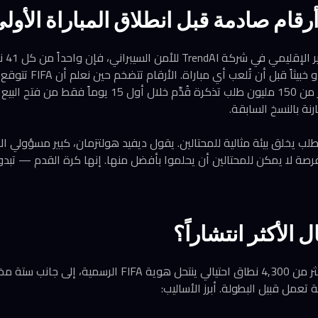
رقام صادمة قبل انطلاق المباراة الأول
وفقاً 
مشجع للملاعب، وأن أكثر من 150 مليون طلب تذكرة قُدِّم خل
لعالم فرصة لا يمكن للمحتالين أن يحلموا بأفضل منها. إنها كرة القدم — تب
ال الأكثر انتشاراً؟
رصدت شركة Group-IB أكثر من 4,300 نطاق احتيالي ينتحل هوية A
تعمل قبيل البطولة. أبرز الأساليب: