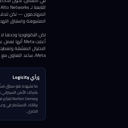
المهاجمون — لكن للدفاع»
المشبوهة واستباق التهديد
لكن التكنولوجيا وحدها لا
الاحتيال المنسّقة وتعطي
Meta، ساعد التعاون مع Visa في كشف شبكة على فيسبوك تستخدم شعارات مزيفة وعروضاً وهمية لخداع المستخدمين.
رأي Logicity
ℹ️
بياناتك. الاستثمار في 
الكبرى.