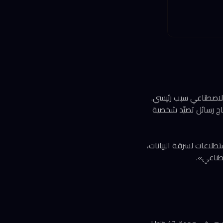
الاصطناعي سبب رئيسي.
تاج رسائل تصيّد شخصية
طر 2022 — نطاقات بث مزيفة، استطلاعات لسرقة البيانات،
طناعي».