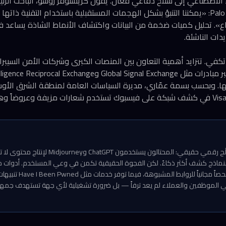
التابعة لـ Palo Alto Networks: «يمكننا التنبؤ بشكل الهجمات المستقبلية باستخدام التقنية
. تحليل كميات ضخمة من البيانات واكتشاف الأنماط الشاذة يساعد ف
ات الناشئة.
 تكفي. تتزايد أهمية التعاون بين المنصات الكبرى وشركات الأمن السيبرا
لها. وبحسب بسمة عمّاري، مديرة السياسات العامة لمنطقة الشرق الأ
ما نشهده هو سباق تسلّح رقمي حقيقي: المحتالون يستخدمو
وNorton Genie تقدّم فحصاً مجان
وعي الموظفين والعملاء لم يعد ترفاً — بل ضرورة تشغيلية لأي جهة تستهدف جمهور 