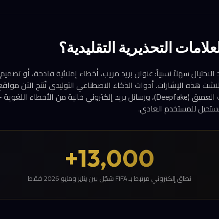
علامات التحذيرية التقليدية؟
لاحتيال سهلاً نسبياً: عنوان بريد مريب، أخطاء إملائية فادحة، أو تصمي
 مع مونديال 2026، تلاشت هذه الإشارات. أدوات الذكاء الاصطناعي التوليدي تُنتج الآن مو
وفيديوهات بتقنية التزييف العميق (Deepfake)، ورسائل بريد إلكتروني خالية من الأ
تحيل للمستخدم العادي.
13,000+
نطاق إلكتروني مرتبط بـ FIFA سُجّل بين يناير ومايو 2026 فقط