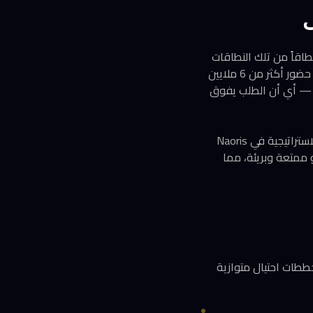
ى
لطارق جمّول، المدير الإقليمي في شركة TrendAI للأمن السيبراني، فإن واحداً من كل 41 نطاقاً من تلك النطاقات
المسجّلة صُنِّف مشبوهاً أو خبيثاً قبل أن تُلعب أي مباراة. الأرقام تتضخم حين نعلم أن FIFA تتوقع حضور أكثر من 6 ملايين
ال أول 15 يوماً فقط من فتح البيع — أي أن الطلب يفوق
هذا الفائض الهائل في الطلب يخلق بيئة مثالية للمحتالين. يقول ديفيد هولتزمان، كبير مسؤولي الاستراتيجية في Naoris
دو ممتعة وبريئة، مما
FIF الرسمية، إلى جانب ستة مخططات احتيال متوازية