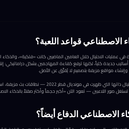
اء الاصطناعي قواعد اللعبة؟
ة في عمليات الاحتيال خلال العامين الماضيين كانت «فلكية»، والذكاء 
ع أساليب جديدة كلياً، لكنها ترفع كفاءة المهاجمين بشكل دراماتيكي: إن
إنشاء مواقع مزيفة بتصميم لا يُفرَّق عن الأصل.
يؤكد جمّول أن فئات الاحتيال ذاتها التي ظهرت في مونديال ق
غل صور اللاعبين — تعود الآن «أكبر حجماً وأكثر صقلاً بالذكاء الاص
ء الاصطناعي الدفاع أيضاً؟