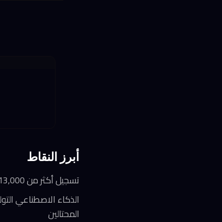
أبرز النقاط
تسجيل أكثر من 13,000 نطاق مرتبط بكأس العالم خلال 5 أشهر فقط، واحد من كل 41 منها مشبوه أو خبيث
الذكاء الاصطناعي التول
المحتالين