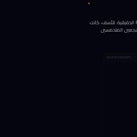
وصلتك تذكرة كأس العالم بكود QR أنيق، وشعار رسمي، ورسالة تأكيد لا تختلف عن مراسلات FIFA الحقيقية. للأسف، كانت
المشجعين المتحمسين
ADVERTISEMENTS