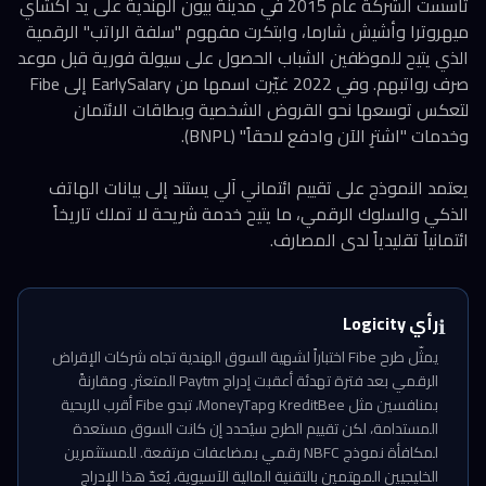
تأسست الشركة عام 2015 في مدينة بيون الهندية على يد أكشاي
ميهروترا وأشيش شارما، وابتكرت مفهوم "سلفة الراتب" الرقمية
الذي يتيح للموظفين الشباب الحصول على سيولة فورية قبل موعد
صرف رواتبهم. وفي 2022 غيّرت اسمها من EarlySalary إلى Fibe
لتعكس توسعها نحو القروض الشخصية وبطاقات الائتمان
وخدمات "اشترِ الآن وادفع لاحقاً" (BNPL).
يعتمد النموذج على تقييم ائتماني آلي يستند إلى بيانات الهاتف
الذكي والسلوك الرقمي، ما يتيح خدمة شريحة لا تملك تاريخاً
ائتمانياً تقليدياً لدى المصارف.
رأي Logicity
ℹ️
يمثّل طرح Fibe اختباراً لشهية السوق الهندية تجاه شركات الإقراض
الرقمي بعد فترة تهدئة أعقبت إدراج Paytm المتعثر. ومقارنةً
بمنافسين مثل KreditBee وMoneyTap، تبدو Fibe أقرب للربحية
المستدامة، لكن تقييم الطرح سيُحدد إن كانت السوق مستعدة
لمكافأة نموذج NBFC رقمي بمضاعفات مرتفعة. للمستثمرين
الخليجيين المهتمين بالتقنية المالية الآسيوية، يُعدّ هذا الإدراج