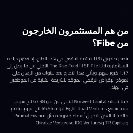
من هم المستثمرون الخارجون
من Fibe؟
يتصدر صندوق TPG قائمة البائعين في هذا الطرح، إذ تعتزم ذراعه
الاستثمارية The Rise Fund III SF Pte Ltd التخلي عن ما يصل إلى
1.17 كرور سهم. ويأتي هذا التخارج بعد سنوات من الرهان على
نموذج الإقراض الرقمي الموجّه للشريحة الشابة من الموظفين
في الهند.
كما تخطط Norwest Capital للتخلي عن نحو 67.38 لاخ سهم،
فيما ستبيع Eight Road Ventures قرابة 65.56 لاخ سهم. وتضم
قائمة البائعين الآخرين أسماء معروفة مثل Piramal Finance
وTR Capital وIDG Ventures وChiratae Ventures.