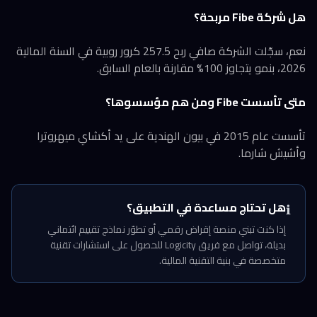
هل شركة Fibe مربحة؟
نعم، سجّلت الشركة صافي ربح 257.5 كرور روبية في السنة المالية
2026، بنمو يتجاوز 100% مقارنة بالعام السابق.
متى تأسست Fibe ومن هم مؤسسوها؟
تأسست عام 2015 في بيون الهندية على يد أكشاي ميهروترا
وأشيش شارما.
هل تحتاج مساعدة في التطبيق؟
ℹ️
إذا كنت تبني منصة إقراض رقمي أو تطوّر نماذج تقييم ائتماني
بديلة، تواصل مع فريق Logicity للحصول على استشارات تقنية
متخصصة في بنية التقنية المالية.