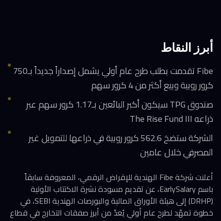
أبرز النقاط
Fibe تقدمت بطلب طرح عام أولي يشمل إصداراً جديداً بـ750
كرور روبية وبيع أكثر من 4 كرور سهم
صندوق TPG سيكون أكبر البائعين بـ1.17 كرور سهم عبر
ذراعه The Rise Fund III
الشركة ستضخ 562.6 كرور روبية في ذراعها للتمويل غير
المصرفي خلال عامين
أعلنت شركة Fibe الهندية للإقراض الرقمي، المعروفة سابقاً
باسم EarlySalary، عن تقديم مسودة نشرة الاكتتاب الأولية
(DRHP) إلى هيئة الأوراق المالية والبورصات الهندية SEBI، في
خطوة تمهّد لطرح عام أولي يُعدّ من أبرز صفقات التخارج في قطاع