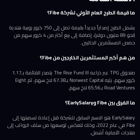
ما قيمة الطرح العام الأولي لشركة Fibe؟
يشمل الطرح إصداراً جديداً بقيمة تصل إلى 750 كرور روبية هندية
(نحو 89 مليون دولار)، إضافة إلى بيع أكثر من 4 كرور سهم من
حصص المستثمرين الحاليين.
من هم أكبر المستثمرين الخارجين من Fibe؟
صندوق TPG عبر ذراعه The Rise Fund III يتصدر القائمة بـ1.17
كرور سهم، يليه Norwest Capital بـ67.38 لاخ سهم، ثم Eight
Road Ventures بـ65.56 لاخ سهم.
ما الفرق بين Fibe وEarlySalary؟
EarlySalary هو الاسم السابق للشركة قبل إعادة تسميتها إلى
Fibe في عام 2022، وذلك لتعكس توسعها من سلف الرواتب إلى
منتجات ائتمانية أشمل.