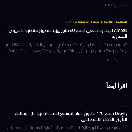
الجاري 2026، في خطوة تضع الشركة في منافسة مباشرة مع Starlink
٢٩ محرم ١٤٤٨ هـ
·
التقنية المالية والذكاء الاصطناعي
4
د
Ambak الهندية تسعى لجمع 80 كرور روبية لتطوير منصتها للقروض
العقارية
تتفاوض منصة Ambak الهندية المتخصصة في القروض العقارية لجمع 80 كرور
روبية (نحو 8.4 مليون دولار) في جولة تمويلية جديدة تقودها Quona Capital،
وفقاً لمصادر مطلعة. الجولة ستشهد أيضاً مشاركة المستثمرين الحا
٩ محرم ١٤٤٨ هـ
اقرأ أيضاً
4
د
Dwelly تجمع 170 مليون دولار لتوسيع استحواذاتها على وكالات
التأجير بالذكاء الاصطناعي
أعلنت شركة Dwelly البريطانية الناشئة في مجال التقنية العقارية (proptech) عن