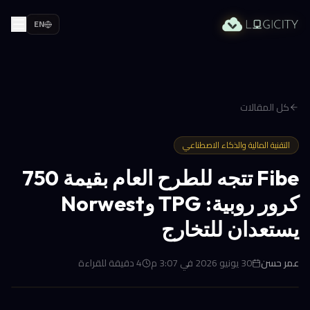
EN
كل المقالات
التقنية المالية والذكاء الاصطناعي
Fibe تتجه للطرح العام بقيمة 750
كرور روبية: TPG وNorwest
يستعدان للتخارج
عمر حسن
30 يونيو 2026 في 3:07 م
4
دقيقة للقراءة