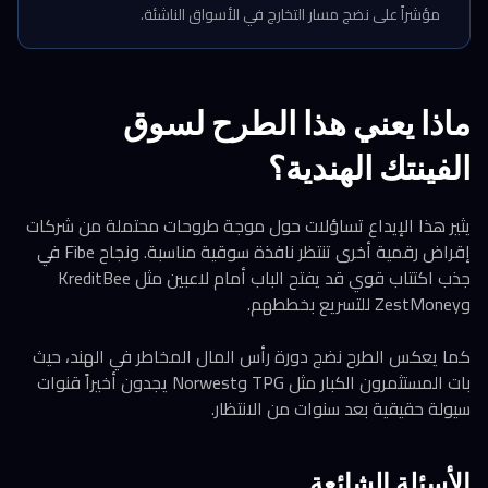
مؤشراً على نضج مسار التخارج في الأسواق الناشئة.
ماذا يعني هذا الطرح لسوق
الفينتك الهندية؟
يثير هذا الإيداع تساؤلات حول موجة طروحات محتملة من شركات
إقراض رقمية أخرى تنتظر نافذة سوقية مناسبة. ونجاح Fibe في
جذب اكتتاب قوي قد يفتح الباب أمام لاعبين مثل KreditBee
وZestMoney للتسريع بخططهم.
كما يعكس الطرح نضج دورة رأس المال المخاطر في الهند، حيث
بات المستثمرون الكبار مثل TPG وNorwest يجدون أخيراً قنوات
سيولة حقيقية بعد سنوات من الانتظار.
الأسئلة الشائعة