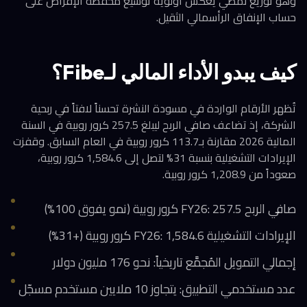
وهو توزيع نمطي يعكس أولوية توسيع محفظة الإقراض على
حساب الإنفاق الرأسمالي الثقيل.
كيف يبدو الأداء المالي لـFibe؟
تُظهر الأرقام الواردة في مسودة النشرة تحسناً لافتاً في ربحية
الشركة، إذ تضاعف صافي الربح ليبلغ 257.5 كرور روبية في السنة
المالية 2026 مقارنة بـ113.7 كرور روبية في العام السابق. وقفزت
الإيرادات التشغيلية بنسبة 31% لتصل إلى 1,584.6 كرور روبية،
صعوداً من 1,208.9 كرور روبية.
صافي الربح FY26: 257.5 كرور روبية (نمو يفوق 100%)
الإيرادات التشغيلية FY26: 1,584.6 كرور روبية (+31%)
إجمالي التمويل المُجمَّع تاريخياً: نحو 176 مليون دولار
عدد مستخدمي التطبيق: يتجاوز 10 ملايين مستخدم مسجّل