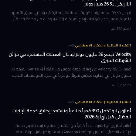
التاريخي بـ26.5 مليار دولار
تدرس شركة سامسونج الكورية العملاقة إمكانية الإدراج في سوق الأسهم
الأمريكية عبر إصدار شهادات إيداع أمريكية (ADR)، وذلك في خطوة قد تمثّل
تحولاً جوهرياً في استراتيجية الشركة الاستثمارية. جاء ذلك بعد أسبو
١ صفر ١٤٤٨ هـ
·
التقنية المالية والذكاء الاصطناعي
4
د
Velocity تجمع 38 مليون دولار لإدخال العملات المستقرة في خزائن
الشركات الكبرى
أعلنت شركة Velocity عن إغلاق جولة تمويل من الفئة أ (Series A) بقيمة 38
مليون دولار، في خطوة تعكس تحولاً جوهرياً في نظرة المؤسسات المالية
الكبرى إلى العملات المستقرة (stablecoins). لم تعد هذه العملات أ
١ صفر ١٤٤٨ هـ
·
التقنية المالية والذكاء الاصطناعي
4
د
أمازون ليو تكمل 390 قمراً صناعياً وتستعد لإطلاق خدمة الإنترنت
الفضائي قبل نهاية 2026
أعلنت أمازون أنها نشرت عدداً كافياً من الأقمار الصناعية لبدء تقديم خدمة
الإنترنت الفضائي أمازون ليو (Amazon Leo) للمستهلكين قبل نهاية العام