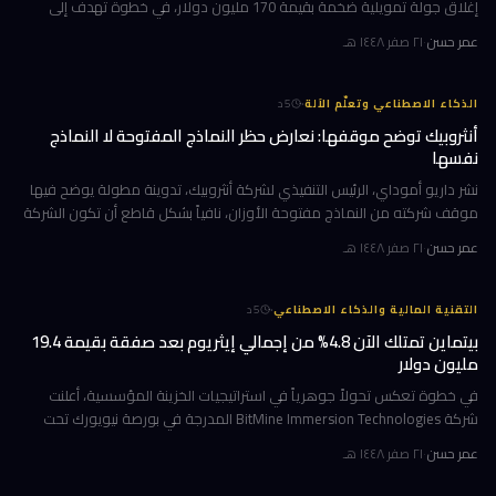
إغلاق جولة تمويلية ضخمة بقيمة 170 مليون دولار، في خطوة تهدف إلى
تسريع استراتيجيتها القائمة على الاستحواذ على وكالات التأجير
عمر حسن
·
٢١ صفر ١٤٤٨ هـ
·
الذكاء الاصطناعي وتعلّم الآلة
5
د
أنثروبيك توضح موقفها: نعارض حظر النماذج المفتوحة لا النماذج
نفسها
نشر داريو أموداي، الرئيس التنفيذي لشركة أنثروبيك، تدوينة مطولة يوضح فيها
موقف شركته من النماذج مفتوحة الأوزان، نافياً بشكل قاطع أن تكون الشركة
قد طالبت بحظرها. جاء ذلك وسط جدل متصاعد في واشنطن حول كيف
عمر حسن
·
٢١ صفر ١٤٤٨ هـ
·
التقنية المالية والذكاء الاصطناعي
5
د
بيتماين تمتلك الآن 4.8% من إجمالي إيثريوم بعد صفقة بقيمة 19.4
مليون دولار
في خطوة تعكس تحولاً جوهرياً في استراتيجيات الخزينة المؤسسية، أعلنت
شركة BitMine Immersion Technologies المدرجة في بورصة نيويورك تحت
الرمز BMNR أن حيازتها من عملة إيثريوم (ETH) بلغت نحو 5.79 مليون توكن
عمر حسن
·
٢١ صفر ١٤٤٨ هـ