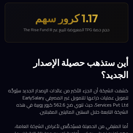
1.17 كرور سهم
حجم حصة TPG المعروضة للبيع عبر The Rise Fund III
أين ستذهب حصيلة الإصدار
الجديد؟
كشفت الشركة أن الجزء الأكبر من عائدات الإصدار الجديد سيُوجَّه
لتمويل عمليات ذراعها للتمويل غير المصرفي EarlySalary
Services Pvt Ltd، حيث تنوي ضخ 562.6 كرور روبية في هذه
الشركة التابعة خلال السنتين الماليتين المقبلتين.
أما المتبقي من الحصيلة فسيُخصَّص لأغراض الشركة العامة،