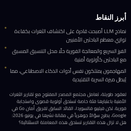
أبرز النقاط
نماذج LLM أصبحت قادرة على اكتشاف الثغرات بكفاءة
توازي معظم الباحثين الأمنيين
الفرز السريع والمعالجة الفورية حلّا محل التنسيق المسبق
مع الباحثين كأولوية أمنية
المهاجمون يمتلكون نفس أدوات الذكاء الاصطناعي، مما
يُبطل ميزة السرية التقليدية
لعقود طويلة، تعامل مجتمع المصدر المفتوح مع تقارير الثغرات
الأمنية باعتبارها فئة خاصة تستحق أولوية قصوى واستجابة
فورية. لكن فيليبو فالسوردا، القائد السابق لفريق أمان Go في
Google، يطرح سؤالاً جوهرياً في مقالة نشرها في يونيو 2026:
هل لا تزال هذه التقارير تستحق هذه المعاملة الاستثنائية؟