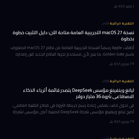
هذا التحديث حاملاً ترقيات جوهرية تتمحور حول Apple Int
١ صفر ١٤٤٨ هـ
·
التقنية الرائجة
4
د
نسخة macOS 27 التجريبية العامة متاحة الآن: دليل التثبيت خطوة
بخطوة
أطلقت Apple رسمياً النسخة التجريبية العامة من نظام macOS 27 المعروف
باسم Golden Gate، ما يتيح لأي مستخدم تجربة النظام الجديد قبل إصداره
الرسمي المتوقع في خريف 2026. إن كنت تمتلك جهاز Mac بشريحة Apple
٢٩ محرم ١٤٤٨ هـ
·
التقنية الرائجة
5
د
ليانغ وينفينغ مؤسس DeepSeek يتصدر قائمة أثرياء الذكاء
الاصطناعي بثروة 36 مليار دولار
في تحول لافت يعكس إعادة رسم خريطة الثروة في قطاع التقنية العالمي،
أصبح ليانغ وينفينغ مؤسس شركة DeepSeek الصينية أغنى مؤسس لشركة
ذكاء اصطناعي في العالم، بثروة بلغت 36 مليار دولار وفقاً لمؤشر بلومبرغ لل
٢٩ محرم ١٤٤٨ هـ
·
التقنية الرائجة
4
د