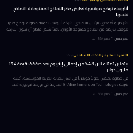
أنثروبيك توضح موقفها: نعارض حظر النماذج المفتوحة لا النماذج
نفسها
نشر داريو أموداي، الرئيس التنفيذي لشركة أنثروبيك، تدوينة مطولة يوضح فيها
موقف شركته من النماذج مفتوحة الأوزان، نافياً بشكل قاطع أن تكون الشركة
قد طالبت بحظرها. جاء ذلك وسط جدل متصاعد في واشنطن حول كيف
عمر حسن
·
٢١ صفر ١٤٤٨ هـ
·
التقنية المالية والذكاء الاصطناعي
5
د
بيتماين تمتلك الآن 4.8% من إجمالي إيثريوم بعد صفقة بقيمة 19.4
مليون دولار
في خطوة تعكس تحولاً جوهرياً في استراتيجيات الخزينة المؤسسية، أعلنت
شركة BitMine Immersion Technologies المدرجة في بورصة نيويورك تحت
الرمز BMNR أن حيازتها من عملة إيثريوم (ETH) بلغت نحو 5.79 مليون توكن
عمر حسن
·
٢١ صفر ١٤٤٨ هـ