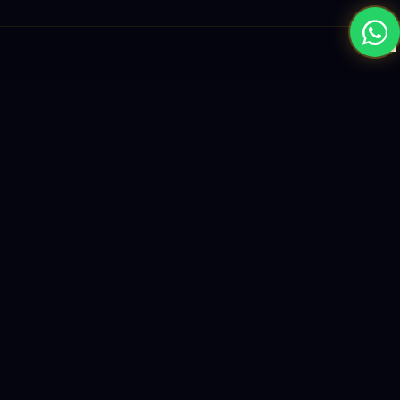
×
نبني المستقبل بحلول الذكاء الاصطناعي والبرمجيات العالمية المستوى
واستراتيجيات النمو القائمة على البيانات.
enquiry@logicity.in
+91 93916 63212
HQ · HYDERABAD
Yeturu Towers, Lakdikapul,