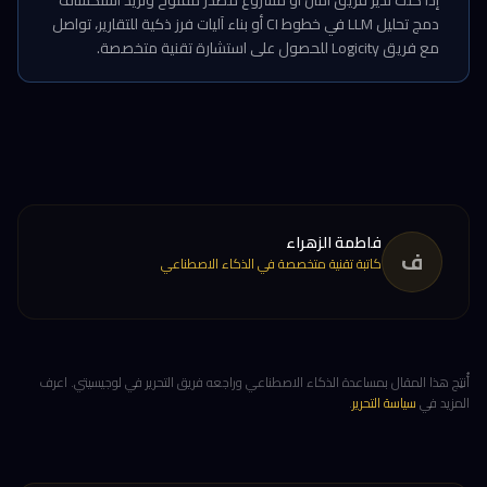
إذا كنت تدير فريق أمان أو مشروع مصدر مفتوح وتريد استكشاف
دمج تحليل LLM في خطوط CI أو بناء آليات فرز ذكية للتقارير، تواصل
مع فريق Logicity للحصول على استشارة تقنية متخصصة.
فاطمة الزهراء
ف
كاتبة تقنية متخصصة في الذكاء الاصطناعي
أُنتِج هذا المقال بمساعدة الذكاء الاصطناعي وراجعه فريق التحرير في لوجيسيتي. اعرف
المزيد في
سياسة التحرير
.