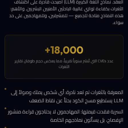
العقد. نماذج اللغة الكبيرة (LLM) أصبحت قادرة على اكتشاف
الثغرات بكفاءة توازي غالبية الباحثين الأمنيين البشريين. والأهم:
هذه النماذج متاحة للجميع — للمشرفين، وللمهاجمين على حد
سواء.
18,000+
عدد CVEs التي تُنشر سنوياً تقريباً، مما يعكس حجم طوفان تقارير
الثغرات
المعرفة بالثغرات لم تعد نادرة: أي شخص يملك وصولاً إلى
LLM يستطيع مسح الكود بحثاً عن نقاط الضعف
السرية فقدت قيمتها: المهاجمون لا يحتاجون قراءة منشور
الإفصاح، بل يسألون نماذجهم الخاصة