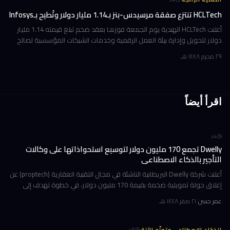
HCLTech تنتزع صفقة مرسيدس-بنز بـ1.14 مليار دولار وتُطيح بـInfosys
أعلنت HCLTech الهندية يوم الجمعة فوزها بعقد ضخم تبلغ قيمته 1.14 مليار
دولار لتحويل وإدارة بيئة العمل الرقمية وخدمات الشبكات المؤسسية لصالح
شركة أوروبية كبرى. ولم تُفصح الشركة عن هوية العميل في إفصاحها
٢٩ محرم ١٤٤٨ هـ
اقرأ أيضاً
4
د
Dwelly تجمع 170 مليون دولار لتوسيع استحواذاتها على وكالات
التأجير بالذكاء الاصطناعي
أعلنت شركة Dwelly البريطانية الناشئة في مجال التقنية العقارية (proptech) عن
إغلاق جولة تمويلية ضخمة بقيمة 170 مليون دولار، في خطوة تهدف إلى
تسريع استراتيجيتها القائمة على الاستحواذ على وكالات التأجير
عمر حسن
·
٢١ صفر ١٤٤٨ هـ
·
الذكاء الاصطناعي وتعلّم الآلة
5
د