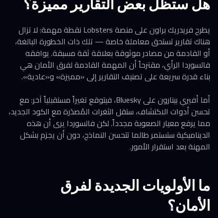
هل ستظل بعض التقارير مميزة؟
يطرح فريدريك براون على منصة Lobsters نقطة مهمة: لا تزال
هناك تقارير تستحق معاملة خاصة — تلك ذات الخطورة البالغة،
أو القادمة من مصادر موثوقة بعلاقة ثقة مسبقة. يوافقه
فالسوردا الرأي، مقترحاً أن المهمة القادمة لفرق الأمان هي
بناء قدرة سريعة على تصنيف التقارير إلى «مميزة» و«عادية».
أما أفيري بينارون على Bluesky، فيتوقع تغيراً مستقبلياً آخر: مع
تحسن أدوات الاكتشاف، ستقل الثغرات المُصدَرة مع الكود الجديد،
مما يرفع معيار الصعوبة مجدداً. لكن فالسوردا يرى أن هذه
الديناميكية ستستمر طالما تتحسن النماذج، دون أن يجزم بشكل
المهنة بعد استقرار الأمور.
ما الأولويات الجديدة لفرق
الأمان؟