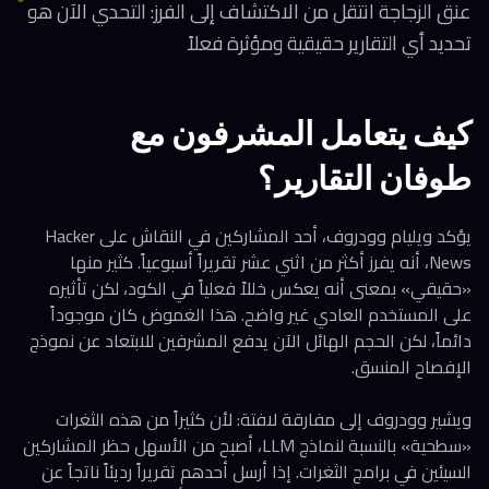
عنق الزجاجة انتقل من الاكتشاف إلى الفرز: التحدي الآن هو
تحديد أي التقارير حقيقية ومؤثرة فعلاً
كيف يتعامل المشرفون مع
طوفان التقارير؟
يؤكد ويليام وودروف، أحد المشاركين في النقاش على Hacker
News، أنه يفرز أكثر من اثني عشر تقريراً أسبوعياً. كثير منها
«حقيقي» بمعنى أنه يعكس خللاً فعلياً في الكود، لكن تأثيره
على المستخدم العادي غير واضح. هذا الغموض كان موجوداً
دائماً، لكن الحجم الهائل الآن يدفع المشرفين للابتعاد عن نموذج
الإفصاح المنسق.
ويشير وودروف إلى مفارقة لافتة: لأن كثيراً من هذه الثغرات
«سطحية» بالنسبة لنماذج LLM، أصبح من الأسهل حظر المشاركين
السيئين في برامج الثغرات. إذا أرسل أحدهم تقريراً رديئاً ناتجاً عن