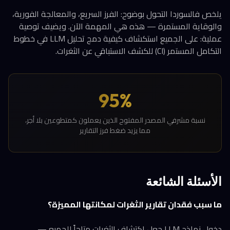
يلخص فالسوردا التحول بوضوح: الفرز السريع، والمعالجة الفورية،
والوقاية المستمرة — هذه هي المهمة الآن. ويضيف توصية
عملية: على الجميع استكشاف كيفية دمج تحليل LLM في خطوط
التكامل المستمر (CI) للكشف الاستباقي عن الثغرات.
95%
نسبة مشرفي المصدر المفتوح الذين يعملون كمتطوعين بلا أجر،
مما يزيد ضغط فرز التقارير
الأسئلة الشائعة
ما سبب فقدان تقارير الثغرات لمكانتها المميزة؟
دخول نماذج LLM جعل اكتشاف الثغرات متاحاً للجميع —