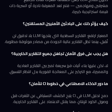
مشرفين ومهاجمين — فلم تعد المعرفة نادرة أو السرية ذات
قيمة استراتيجية كبيرة.
كيف يؤثر ذلك على الباحثين الأمنيين المستقلين؟
المعيار ارتفع: التقارير السطحية التي ينتجها LLM بلا تدقيق لن
تُقبل، بينما تظل التقارير عالية الجودة من مصادر موثوقة مطلوبة.
هل يجب على فرق الأمان تجاهل جميع التقارير الخارجية؟
لا، لكن عليها بناء آليات فرز سريعة تميز بين التقارير العادية
والمميزة، مع التركيز على المعالجة الفورية بدل انتظار التنسيق.
ما دور الذكاء الاصطناعي في خطوط CI للأمان؟
دمج تحليل LLM في CI يتيح الكشف الاستباقي عن الثغرات قبل
وصول الكود للإنتاج، مما يقلل الاعتماد على التقارير الخارجية.