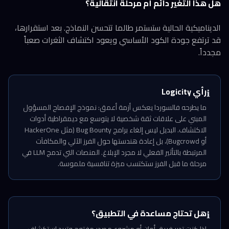
هل هذا التغير دائم أم مرحلة انتقالية؟
الديناميكية الحالية ستستمر طالما تتحسن النماذج. بعد استقرارها،
قد ترتفع جودة الكود الأساسي ويعود اكتشاف الثغرات صعباً
مجدداً.
رأي Logicity
ℹ️
ما يطرحه فالسوردا يعكس أزمة أعمق: نموذج الإفصاح المسؤول
المبني على علاقات ثقة شخصية لا يتوسع مع ديمقراطية أدوات
الاكتشاف. البديل ليس إلغاء برامج Bug Bounty (مثل HackerOne
أو Bugcrowd)، بل إعادة هندستها حول الفرز الآلي والمكافآت
المرتبطة بالتأثير الفعلي لا مجرد الإبلاغ. المنصات التي تدمج LLM في
مرحلة ما قبل الفرز ستكتسب ميزة تنافسية ملموسة.
هل تحتاج مساعدة في التطبيق؟
ℹ️