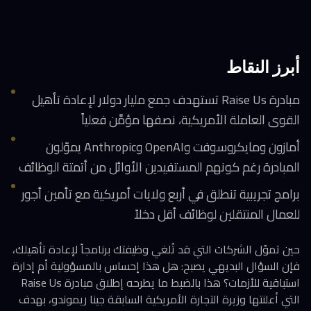
أبرز النقاط
مبادرة Raise Us تستهدف جمع مليار دولار لإعادة تأهيل
القوى العاملة الأمريكية، نصفها مؤمَّن فعلياً
أمازون ومايكروسوفت وOpenAI وAnthropic يموّلون
المبادرة رغم كونهم المستفيدين الأوائل من أتمتة الوظائف
برامج تجريبية تنطلق في أربع ولايات أمريكية مع تأمين أجور
للعمال المنتقلين لوظائف أقل دخلاً
حين تموّل الشركات التي قد تُلغي وظيفتك برنامجاً لإعادة تأهيلك،
فإن السؤال البديهي يصبح: هل هذا إحساس بالمسؤولية أم إدارة
استباقية للأزمات؟ هذا بالضبط ما يطرحه إطلاق مبادرة Raise Us
التي أعلنتها وزيرة التجارة الأمريكية السابقة جينا ريموندو، بهدف