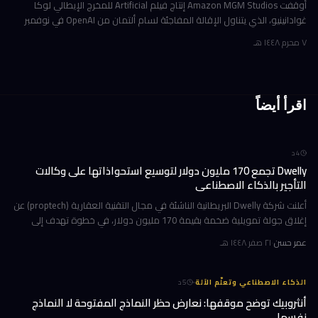
أوقفت Amazon MGM Studios إنتاج فيلم Artificial للمخرج الإيطالي لوكا
غوادانينيو، الذي يتناول الإقالة المفاجئة لسام ألتمان من OpenAI في نوفمبر
2023، وذلك بعد أشهر قليلة من إعلان أمازون شراكة استثمارية ض
٧ محرم ١٤٤٨ هـ
اقرأ أيضاً
4
د
Dwelly تجمع 170 مليون دولار لتوسيع استحواذاتها على وكالات
التأجير بالذكاء الاصطناعي
أعلنت شركة Dwelly البريطانية الناشئة في مجال التقنية العقارية (proptech) عن
إغلاق جولة تمويلية ضخمة بقيمة 170 مليون دولار، في خطوة تهدف إلى
تسريع استراتيجيتها القائمة على الاستحواذ على وكالات التأجير
عمر حسن
·
٢١ صفر ١٤٤٨ هـ
·
الذكاء الاصطناعي وتعلّم الآلة
5
د
أنثروبيك توضح موقفها: نعارض حظر النماذج المفتوحة لا النماذج
نفسها