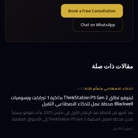
Book a Free Consultation
Chat on WhatsApp
مقالات ذات صلة
·
الذكاء الاصطناعي وتعلّم الآلة
5
د
لينوفو تطلق ThinkStation P5 Gen 2 بذاكرة 1 تيرابايت ورسوميات
Blackwell: محطة عمل للذكاء الاصطناعي الثقيل
بعد أشهر من الانتظار منذ الإعلان الأول في مارس 2025، بدأت لينوفو رسمياً
شحن محطة العمل المكتبية ThinkStation P5 Gen 2 إلى الأسواق العالمية.
هذا الجهاز ليس تحديثاً تقليدياً؛ بل هو قفزة معمارية تستهدف ا
١ صفر ١٤٤٨ هـ