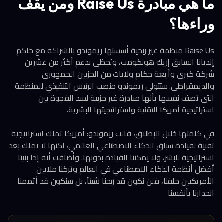
ما هي مبادرة Raise Us ومن يقف
وراءها؟
Raise Us منظمة غير ربحية أسستها ريموندو بالشراكة مع حاكم
إنديانا السابق إريك هولكومب، وتحظى بدعم أكثر من عشرين
شركة كبرى وأربعة حكام ولايات من الحزبين الجمهوري
والديمقراطي. ستتولى ريموندو منصب الرئيس التنفيذي للمنظمة
التي تصف نفسها بأنها مبادرة غير حزبية لسد الفجوة بين
استراتيجية أمريكا التقنية واستراتيجيتها البشرية.
في كلمتها خلال الإطلاق، قالت ريموندو: أمريكا تملك استراتيجية
تقنية لقيادة سباق الذكاء الاصطناعي العالمي، لكنها لا تملك بعد
استراتيجية للبشر، ولا يمكننا القيادة بدونها. وأضافت أنه إذا بنينا
أفضل أنظمة الذكاء الاصطناعي في العالم وتركنا ملايين
الأمريكيين خلفنا، فلن نكون قد ربحنا شيئاً، بل سنكون قد أتممنا
انحدارنا بأنفسنا.