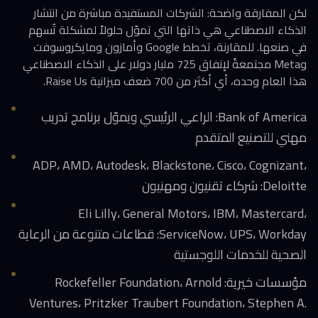
لكن المفارقة واضحة: الشركات المستفيدة مباشرة من انتشار
الذكاء الاصطناعي هي ذاتها التي تموّل حلولاً لمشكلة تُسهم
في صنعها. للمقارنة، تخطط Google وأمازون ومايكروسوفت
وMeta مجتمعةً لإنفاق 725 مليار دولار على الذكاء الاصطناعي
هذا العام وحده، أي أكثر من 700 ضعف ميزانية Raise Us.
Bank of America: الراعي الرئيسي ويموّل برنامج تدريب
مهني للتصنيع المتقدم
ADP، AMD، Autodesk، Blackstone، Cisco، Cognizant،
Deloitte: شركاء تقنيون ومهنيون
Eli Lilly، General Motors، IBM، Mastercard،
ServiceNow، UPS، Workday: قطاعات متنوعة من الرعاية
الصحية للخدمات اللوجستية
مؤسسات خيرية: Rockefeller Foundation، Arnold
Ventures، Pritzker Traubert Foundation، Stephen A.