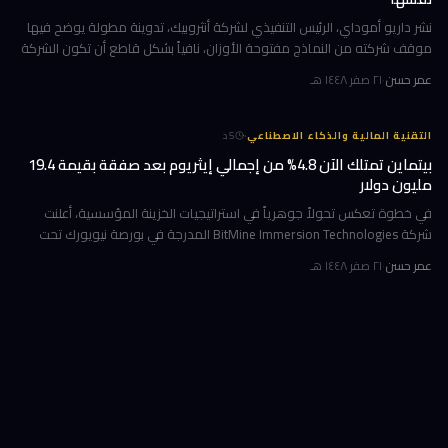
نشر داريو أموداي، الرئيس التنفيذي لشركة أنثروبيك، تدوينة مطولة يوضح فيها
موقف شركته من النماذج مفتوحة الأوزان، نافياً بشكل قاطع أن تكون الشركة
قد طالبت بحظرها. جاء ذلك وسط جدل متصاعد في واشنطن حول كيف
عمر حسن
·
٢١ صفر ١٤٤٨ هـ
·
التقنية المالية والذكاء الاصطناعي
5
د
بيتماين تمتلك الآن 4.8% من إجمالي إيثريوم بعد صفقة بقيمة 19.4
مليون دولار
في خطوة تعكس تحولاً جوهرياً في استراتيجيات الخزينة المؤسسية، أعلنت
شركة BitMine Immersion Technologies المدرجة في بورصة نيويورك تحت
الرمز BMNR أن حيازتها من عملة إيثريوم (ETH) بلغت نحو 5.79 مليون توكن
عمر حسن
·
٢١ صفر ١٤٤٨ هـ