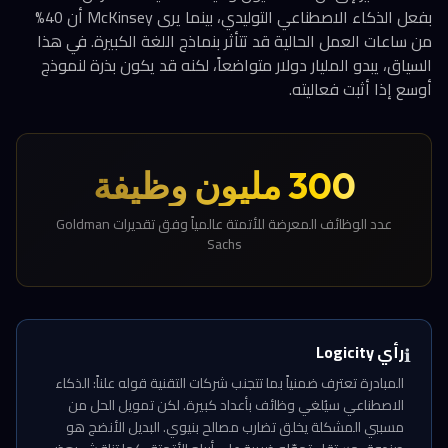
بفعل الذكاء الاصطناعي التوليدي، بينما يرى McKinsey أن 40%
من ساعات العمل الحالية قد تتأثر بنماذج اللغة الكبيرة. في هذا
السياق، يبدو المليار دولار متواضعاً، لكنه قد يكون بذرة لنموذج
أوسع إذا أثبت فعاليته.
300 مليون وظيفة
عدد الوظائف المعرضة للأتمتة عالمياً وفق تقديرات Goldman
Sachs
رأي Logicity
ℹ️
المبادرة تعترف ضمنياً بما تتجنب شركات التقنية قوله علناً: الذكاء
الاصطناعي سيُلغي وظائف بأعداد كبيرة. لكن تمويل الحل من
مسببي المشكلة يخلق تضارب مصالح بنيوي. البديل الأنضج هو