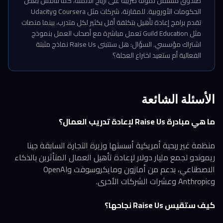
صندوق مستقل تموّله ضريبة على أرباح الأتمتة، كما تناقش بعض
الحكومات الأوروبية. للمقارنة، شركات مثل Coursera وUdacity
تقدم برامج إعادة تأهيل بتكلفة أقل بكثير لكل متدرب، بينما منصات
مثل Guild Education تعمل مباشرة مع أصحاب العمل بنموذج
اشتراك مؤسسي. السؤال: هل ستتبنى Raise Us نماذج مثبتة
الفعالية أم ستعيد اختراع العجلة؟
الأسئلة الشائعة
ما هي مبادرة Raise Us لإعادة تدريب العمال؟
منظمة غير ربحية أمريكية أسستها وزيرة التجارة السابقة جينا
ريموندو لجمع مليار دولار لإعادة تأهيل العمال المتأثرين بالذكاء
الاصطناعي، بدعم من أمازون ومايكروسوفت وOpenAI
وAnthropic وعشرات الشركات الأخرى.
كيف ستقيس Raise Us نجاحها؟