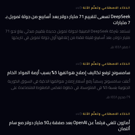
·
الذكاء الاصطناعي وتعلّم الآلة
4
د
DeepSeek تسعى لتقييم 71 مليار دولار بعد أسابيع من جولة تمويل بـ
7 مليارات
تستعد شركة DeepSeek الصينية لجولة تمويل جديدة بتقييم مبدئي يبلغ نحو 71
مليار دولار، بعد أسابيع قليلة فقط من إغلاقها أول جولة تمويل في تاريخها
بقيمة 7 مليارات دولار. الهدف واضح: بناء مراكز بيانات خاصة
١ صفر ١٤٤٨ هـ
·
الذكاء الاصطناعي وتعلّم الآلة
4
د
سامسونج ترفع تكاليف إصلاح هواتفها 5% بسبب أزمة المواد الخام
أعلنت سامسونج رسمياً رفع أسعار إصلاح هواتفها الذكية في السوق الكورية
الجنوبية بنسبة 5% في المتوسط، في خطوة تعكس الضغوط المتصاعدة على
سلاسل الإمداد العالمية. الزيادة التي تُترجم إلى نحو 11,000 وون كوري
٢٩ محرم ١٤٤٨ هـ
·
الذكاء الاصطناعي وتعلّم الآلة
4
د
أمازون تلغي فيلماً عن OpenAI بعد صفقة بـ50 مليار دولار مع سام
ألتمان