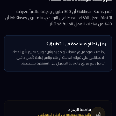
تقدر Goldman Sachs أن 300 مليون وظيفة عالمياً معرضة
للأتمتة بفعل الذكاء الاصطناعي التوليدي، بينما يرى McKinsey أن
40% من ساعات العمل الحالية قد تتأثر.
هل تحتاج مساعدة في التطبيق؟
ℹ️
إذا كنت تقود فريق منتجات أو موارد بشرية وتريد تقييم تأثير الذكاء
الاصطناعي على قواك العاملة أو بناء برنامج إعادة تأهيل داخلي،
تواصل مع فريق Logicity للحصول على استشارة متخصصة.
فاطمة الزهراء
ف
كاتبة تقنية متخصصة في الذكاء الاصطناعي