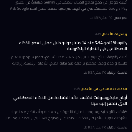
أعلنت جوجل عن دمج نماذج الذكاء الاصطناعي Gemini مباشرةً في تطبيق
Google Pay للمستخدمين في الهند، عبر ميزة جديدة تحمل اسم Ask Google
Pay. تتيح هذه الخطوة للمستخدمين التحدث أو الكتابة بلغة طبيعية للاستف
عمر حسن
·
٢٥ صفر ١٤٤٨ هـ
·
برمجيات الأعمال
6
د
Shopify تنمو 34% عند 14 مليار دولار: دليل عملي لعصر الذكاء
الاصطناعي في التجارة الإلكترونية
أعلنت Shopify نتائج الربع الثاني من 2026 هذا الأسبوع، فقفز سهمها 18% في
جلسة واحدة ومحا معظم تراجعه منذ بداية العام. الأرقام الرئيسية: إيرادات
ربعية 3.58 مليار دولار بنمو 34%، وحجم بضائع إجمالي GMV بل
فاطمة الزهراء
·
٢٥ صفر ١٤٤٨ هـ
·
الذكاء الاصطناعي في الأعمال
5
د
أرباح مايكروسوفت تكشف عائد الكفاءة من الذكاء الاصطناعي
الذي تفتقر إليه ميتا
كشفت نتائج مايكروسوفت المالية الأخيرة عن معادلة بدأت تتضح معالمها:
الشركات التي تستثمر في الذكاء الاصطناعي بوضوح استراتيجي تحصد اليوم ثمار
الكفاءة وخفض التكاليف، بينما تتعثر أخرى في تحويل إنفاقها الضخ
فاطمة الزهراء
·
٢٥ صفر ١٤٤٨ هـ