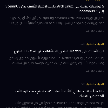
9 توزيعات مبنية على Arch Linux: دليلك لاختيار الأنسب من SteamOS
إلى EndeavourOS
تحتار بين توزيعات Arch Linux المتعددة ولا تعرف من أين تبدأ؟ أو ربما جربت
عدة توزيعات ولم تجد ما يناسبك بعد؟ نقدم لك تصنيفاً عملياً لتسع توزيعات
مبنية على Arch، مرتبة وفق تجارب استخدام حقيقية ومعايير و
٧ محرم ١٤٤٨ هـ
·
الحيل والحلول
4
د
3 وثائقيات على Netflix تستحق المشاهدة نهاية هذا الأسبوع
إذا كنت تبحث عن وثائقيات Netflix تملأ عطلة نهاية الأسبوع بمحتوى يستحق
وقتك، فهذا الأسبوع يحمل ثلاثة خيارات مميزة: موسم جديد من سلسلة
تكشف ما وراء كواليس أشهر فريق تشجيع في أمريكا، ورحلة مؤثرة مع رجل ي
٧ محرم ١٤٤٨ هـ
·
الحيل والحلول
5
د
طباعة أغطية مفاتيح ثلاثية الأبعاد: كيف تصنع صف الوظائف
المخصص بنفسك
لم يعد تخصيص لوحة المفاتيح الميكانيكية حكراً على من يدفعون مئات
الدولارات في طلبات Group Buy؛ بفضل طباعة أغطية مفاتيح ثلاثية الأبعاد، صار