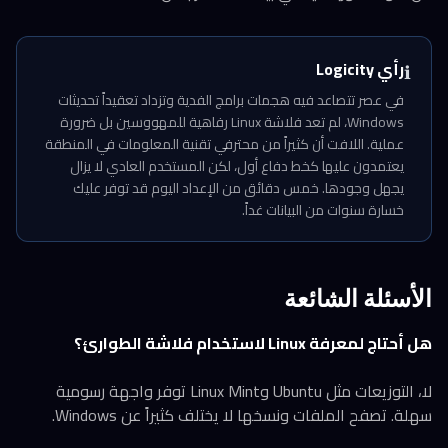
رأي Logicity
ℹ️
في عصر تتصاعد فيه هجمات برامج الفدية وتزداد تعقيداً تحديثات
Windows، لم تعد فلاشة Linux رفاهية للمهووسين بل ضرورة
عملية. اللافت أن كثيراً من محترفي تقنية المعلومات في المنطقة
يعتمدون عليها كخط دفاع أول، لكن المستخدم العادي لا يزال
يجهل وجودها. خمس دقائق من الإعداد اليوم قد توفر عليك
خسارة سنوات من البيانات غداً.
الأسئلة الشائعة
هل أحتاج لمعرفة Linux لاستخدام فلاشة الطوارئ؟
لا، التوزيعات مثل Ubuntu وLinux Mint توفر واجهة رسومية
سهلة. تصفح الملفات ونسخها لا يختلف كثيراً عن Windows.