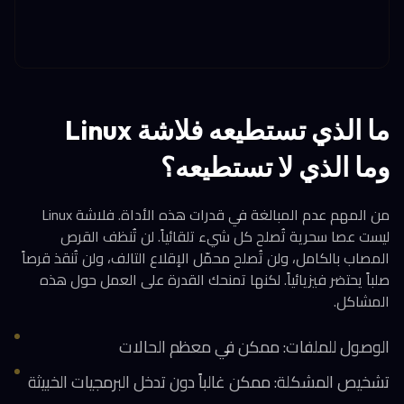
ما الذي تستطيعه فلاشة Linux
وما الذي لا تستطيعه؟
من المهم عدم المبالغة في قدرات هذه الأداة. فلاشة Linux
ليست عصا سحرية تُصلح كل شيء تلقائياً. لن تُنظف القرص
المصاب بالكامل، ولن تُصلح محمّل الإقلاع التالف، ولن تُنقذ قرصاً
صلباً يحتضر فيزيائياً. لكنها تمنحك القدرة على العمل حول هذه
المشاكل.
الوصول للملفات: ممكن في معظم الحالات
تشخيص المشكلة: ممكن غالباً دون تدخل البرمجيات الخبيثة