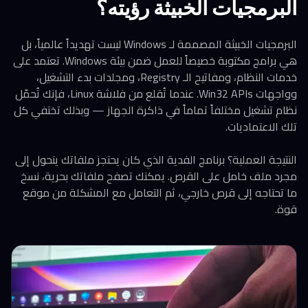
البرمجيات الخبيثة رؤيته؟
البرمجيات الخبيثة المصممة لـ Windows ليست تهديداً عالمياً، بل
هي برامج مكتوبة خصيصاً للعمل ضمن بيئة Windows. تعتمد على
خدمات النظام، ومفاتيح الـ Registry، ومجلدات بدء التشغيل،
وواجهات Win32 APIs. عندما تُقلع من فلاشة Linux، فإنك تُحمّل
نظام تشغيل مختلفاً تماماً في ذاكرة الجهاز — وبذلك تختفي كل
تلك الاعتماديات.
النتيجة العملية؟ برنامج الفدية الذي كان يحتجز ملفاتك يتحول إلى
مجرد ملف خامل على القرص. يمكنك تصفح ملفاتك بحرية، نسخ
ما تحتاجه إلى قرص خارجي، ثم التعامل مع المشكلة من موقع
قوة.