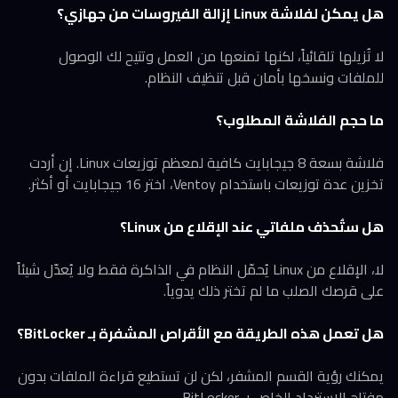
هل يمكن لفلاشة Linux إزالة الفيروسات من جهازي؟
لا تُزيلها تلقائياً، لكنها تمنعها من العمل وتتيح لك الوصول
للملفات ونسخها بأمان قبل تنظيف النظام.
ما حجم الفلاشة المطلوب؟
فلاشة بسعة 8 جيجابايت كافية لمعظم توزيعات Linux. إن أردت
تخزين عدة توزيعات باستخدام Ventoy، اختر 16 جيجابايت أو أكثر.
هل ستُحذف ملفاتي عند الإقلاع من Linux؟
لا، الإقلاع من Linux يُحمّل النظام في الذاكرة فقط ولا يُعدّل شيئاً
على قرصك الصلب ما لم تختر ذلك يدوياً.
هل تعمل هذه الطريقة مع الأقراص المشفرة بـ BitLocker؟
يمكنك رؤية القسم المشفر، لكن لن تستطيع قراءة الملفات بدون
مفتاح الاسترداد الخاص بـ BitLocker.