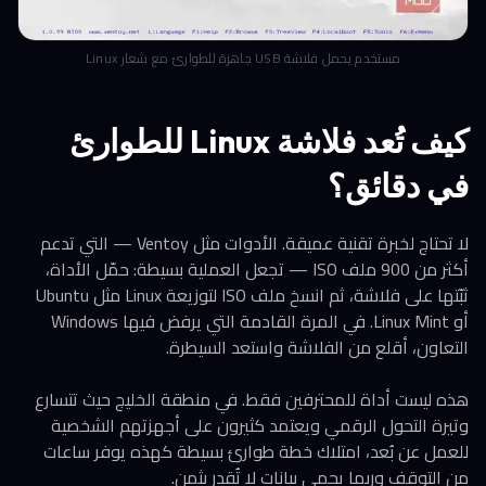
مستخدم يحمل فلاشة USB جاهزة للطوارئ مع شعار Linux
كيف تُعد فلاشة Linux للطوارئ
في دقائق؟
لا تحتاج لخبرة تقنية عميقة. الأدوات مثل Ventoy — التي تدعم
أكثر من 900 ملف ISO — تجعل العملية بسيطة: حمّل الأداة،
ثبّتها على فلاشة، ثم انسخ ملف ISO لتوزيعة Linux مثل Ubuntu
أو Linux Mint. في المرة القادمة التي يرفض فيها Windows
التعاون، أقلع من الفلاشة واستعد السيطرة.
هذه ليست أداة للمحترفين فقط. في منطقة الخليج حيث تتسارع
وتيرة التحول الرقمي ويعتمد كثيرون على أجهزتهم الشخصية
للعمل عن بُعد، امتلاك خطة طوارئ بسيطة كهذه يوفر ساعات
من التوقف وربما يحمي بيانات لا تُقدر بثمن.