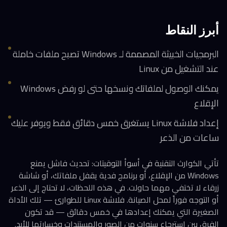
أبرز النقاط
البرمجيات الخبيثة المصممة لـ Windows تصبح ملفات خاملة
عند التشغيل من Linux
يمكنك الوصول لملفاتك ونسخها حتى لو رفض Windows
الإقلاع
إعداد فلاشة Linux يستغرق خمس دقائق فقط ويوفر عليك
ساعات من الذعر
تأتي الكوارث التقنية في أسوأ التوقيتات: تحديث فاشل يمنع
Windows من الإقلاع، أو برنامج فدية يقفل ملفاتك، أو شاشة
زرقاء لا تختفي مهما حاولت. في هذه اللحظات، لا تحتاج إلى الذعر
أو التوجه فوراً لمحل الصيانة. فلاشة Linux للطوارئ — تلك الأداة
الصغيرة التي يمكنك إعدادها في خمس دقائق — قد تكون
الفرق بين استرجاع سنوات من الصور والمستندات وخسارتها للأبد.