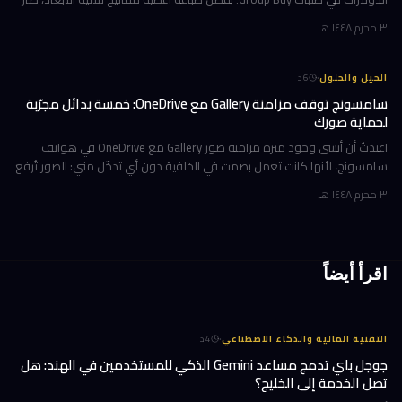
بإمكانك تصميم صف الوظائف (Function Row) بالكامل وطباعته في منز
٣ محرم ١٤٤٨ هـ
·
الحيل والحلول
6
د
سامسونج توقف مزامنة Gallery مع OneDrive: خمسة بدائل مجرّبة
لحماية صورك
اعتدتُ أن أنسى وجود ميزة مزامنة صور Gallery مع OneDrive في هواتف
سامسونج، لأنها كانت تعمل بصمت في الخلفية دون أي تدخّل مني: الصور تُرفع
تلقائياً إلى السحابة، وتظهر على حاسوبي بعد لحظات، والمحذوفات تخت
٣ محرم ١٤٤٨ هـ
اقرأ أيضاً
·
التقنية المالية والذكاء الاصطناعي
4
د
جوجل باي تدمج مساعد Gemini الذكي للمستخدمين في الهند: هل
تصل الخدمة إلى الخليج؟