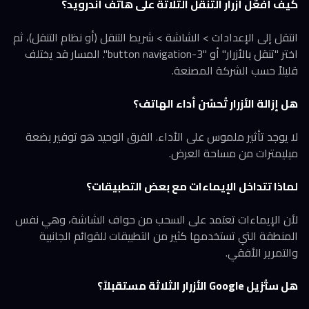
كيف أُفعّل أزرار التنقل الثلاثة على هاتف أندرويد؟
انتقل إلى الإعدادات > الشاشة > شريط التنقل (أو نظام التنقل)، ثم
اختر "تنقل بالأزرار" أو "3-button navigation". المسار قد يختلف
قليلاً حسب الشركة المصنعة.
هل إزالة الأزرار تُحسّن أداء الهاتف؟
لا يوجد تأثير ملموس على الأداء. الفرق الوحيد هو توفير بضعة
ميليمترات من مساحة العرض.
لماذا تتداخل الإيماءات مع بعض التطبيقات؟
لأن الإيماءات تعتمد على السحب من حواف الشاشة، وهي نفس
المنطقة التي تستخدمها كثير من التطبيقات للقوائم الجانبية
والتمرير الأفقي.
هل ستُزيل Google الأزرار الثلاثة مستقبلاً؟