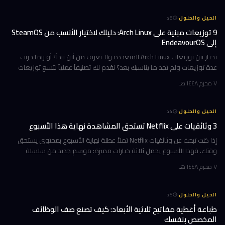
·
الحيل والحلول
8
د
9 توزيعات مبنية على Arch Linux: دليلك لاختيار الأنسب من SteamOS
إلى EndeavourOS
تحتار بين توزيعات Arch Linux المتعددة ولا تعرف من أين تبدأ؟ أو ربما جربت
عدة توزيعات ولم تجد ما يناسبك بعد؟ نقدم لك تصنيفاً عملياً لتسع توزيعات
مبنية على Arch، مرتبة وفق تجارب استخدام حقيقية ومعايير و
٧ محرم ١٤٤٨ هـ
·
الحيل والحلول
4
د
3 وثائقيات على Netflix تستحق المشاهدة نهاية هذا الأسبوع
إذا كنت تبحث عن وثائقيات Netflix تملأ عطلة نهاية الأسبوع بمحتوى يستحق
وقتك، فهذا الأسبوع يحمل ثلاثة خيارات مميزة: موسم جديد من سلسلة
تكشف ما وراء كواليس أشهر فريق تشجيع في أمريكا، ورحلة مؤثرة مع رجل ي
٧ محرم ١٤٤٨ هـ
·
الحيل والحلول
5
د
طباعة أغطية مفاتيح ثلاثية الأبعاد: كيف تصنع صف الوظائف
المخصص بنفسك