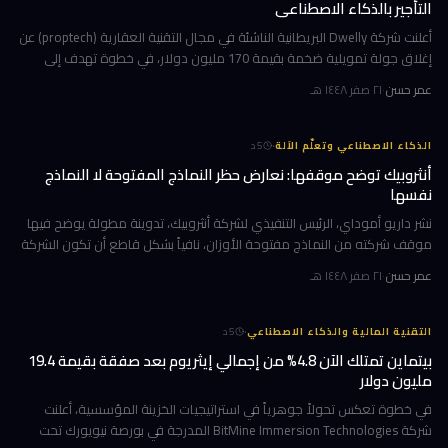
التأجير بالذكاء الاصطناعي
أعلنت شركة Dwelly البريطانية الناشئة في مجال التقنية العقارية (proptech) عن
إغلاق جولة تمويلية ضخمة بقيمة 170 مليون دولار، في خطوة تهدف إلى
تسريع استراتيجيتها القائمة على الاستحواذ على وكالات التأجير
عمر حسن
·
٢١ صفر ١٤٤٨ هـ
·
الذكاء الاصطناعي وتعلّم الآلة
5
د
أنثروبيك توضح موقفها: نعارض حظر النماذج المفتوحة لا النماذج
نفسها
نشر داريو أموداي، الرئيس التنفيذي لشركة أنثروبيك، تدوينة مطولة يوضح فيها
موقف شركته من النماذج مفتوحة الأوزان، نافياً بشكل قاطع أن تكون الشركة
قد طالبت بحظرها. جاء ذلك وسط جدل متصاعد في واشنطن حول كيف
عمر حسن
·
٢١ صفر ١٤٤٨ هـ
·
التقنية المالية والذكاء الاصطناعي
5
د
بيتماين تمتلك الآن 4.8% من إجمالي إيثريوم بعد صفقة بقيمة 19.4
مليون دولار
في خطوة تعكس تحولاً جوهرياً في استراتيجيات الخزينة المؤسسية، أعلنت
شركة BitMine Immersion Technologies المدرجة في بورصة نيويورك تحت