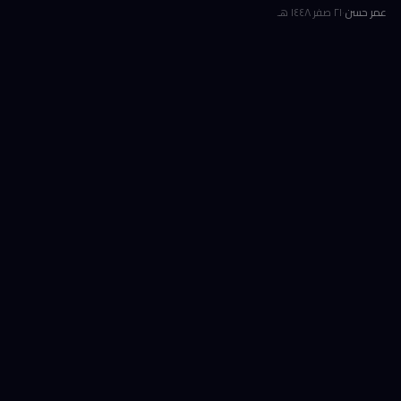
الرمز BMNR أن حيازتها من عملة إيثريوم (ETH) بلغت نحو 5.79 مليون توكن
عمر حسن
·
٢١ صفر ١٤٤٨ هـ