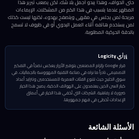
حتى الحواف، وهذا يبدو أجمل بلا شك. لكن يصعب تبرير هذا
المظهر عندما يتسبب في هذا الكم من المشكلات. الإيماءات
مريحة لمن يجلس في مقهى ويتصفح بهدوء، لكنها ليست كذلك
لمن يستخدم هاتفه أثناء العمل اليدوي أو في ظروف لا تسمح
بالدقة الحركية المطلوبة.
رأي Logicity
ℹ️
قرار Google بإلزام المصنعين بتوفير الأزرار يعكس نضجاً في التفكير
التصميمي نادراً ما نراه في صناعة التقنية المهووسة بالجماليات. في
سوق الخليج حيث تتنوع الفئات العمرية للمستخدمين وتتزايد أعداد
كبار السن الذين يعتمدون على الهواتف الذكية، يصبح هذا الخيار
ضرورة لا رفاهية. الشركات التي تُخفي هذا الخيار في أعماق
الإعدادات تُخطئ في فهم جمهورها.
الأسئلة الشائعة