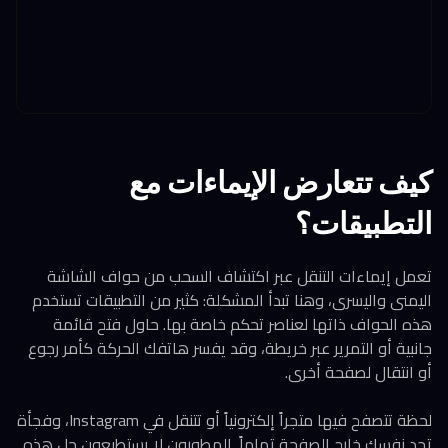
كيف تتعارض الإيماءات مع
التطبيقات؟
تعمل إيماءات التنقل عبر اكتشاف السحب من حواف الشاشة
اليمنى واليسرى، وهنا تبدأ المشكلة: كثير من التطبيقات تستخدم
هذه الحواف ذاتها لعناصر تحكم خاصة بها. حاول فتح قائمة
جانبية أو التمرير عبر خريطة، وقد يفسر هاتفك الحركة كأمر رجوع
أو انتقال لصفحة أخرى.
لحظة تتصفح فيها متجراً إلكترونياً أو تتنقل في Instagram، وفجأة
تجد نفسك خارج الصفحة تماماً. المطورون لا يستطيعون حل هذه