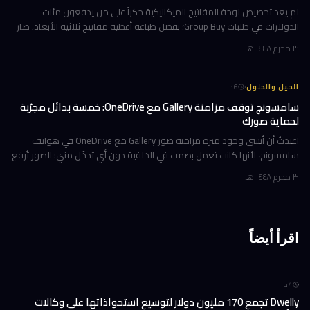
لم يعد تخصيص لوحة المفاتيح الميكانيكية حكراً على من يدفعون مئات
الدولارات في طلبات Group Buy؛ بفضل طباعة أغطية مفاتيح ثلاثية الأبعاد، صار
بإمكانك تصميم صف الوظائف (Function Row) بالكامل وطباعته في منز
٣ محرم ١٤٤٨ هـ
·
الحيل والحلول
6
د
سامسونج توقف مزامنة Gallery مع OneDrive: خمسة بدائل مجرّبة
لحماية صورك
اعتدتُ أن أنسى وجود ميزة مزامنة صور Gallery مع OneDrive في هواتف
سامسونج، لأنها كانت تعمل بصمت في الخلفية دون أي تدخّل مني: الصور تُرفع
تلقائياً إلى السحابة، وتظهر على حاسوبي بعد لحظات، والمحذوفات تخت
٣ محرم ١٤٤٨ هـ
اقرأ أيضاً
4
د
Dwelly تجمع 170 مليون دولار لتوسيع استحواذاتها على وكالات