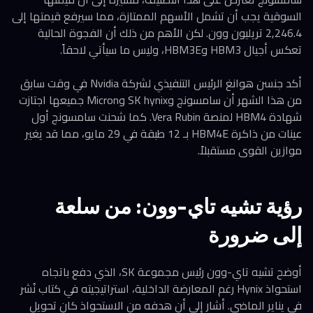
السوقية يجب أن تشمل الأسهم الممتازة، مما سيرفع قيمتها إلى
2,246.4 تريليون وون. لكن الأهم من ذلك أن الفجوة الحالية
تعكس أجيال HBM3 وHBM3E، وليس ما سيأتي لاحقاً.
أكد جنسن هوانغ الرئيس التنفيذي لشركة Nvidia في وقت سابق
من هذا الشهر أن سامسونج وSK hynix وMicron جميعها اجتازت
شهادة HBM4 لمنصة Vera Rubin. كما شحنت سامسونج أول
عينات من ذاكرة HBM4E بـ 12 طبقة في 29 مايو، مما قد يغير
موازين القوى مستقبلاً.
رؤية تشيه تاي-وون: من سلعة
إلى ضرورة
أوضح تشيه تاي-وون رئيس مجموعة SK، الذي دفع باتجاه
استحواذ Hynix رغم المعارضة الداخلية، استراتيجيته في كتاب نُشر
في يناير الماضي. أشار إلى أن هدفه من الاستحواذ كان تحويل