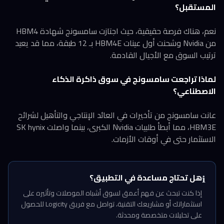
المستقبل؟
نعم، هناك فرصة حقيقية، حيث اجتازت سامسونج شهادة HBM4
من Nvidia وشحنت أول عينات HBM4E بـ 12 طبقة، مما قد يعيد
ترتيب السوق مع الأجيال القادمة.
لماذا تراجعت سامسونج في سوق ذاكرة الذكاء
الاصطناعي؟
عانت سامسونج من تأخيرات في العائد الإنتاجي والتأهيل لشرائح
HBM3E، مما أبطأ طلبيات Nvidia الكبرى، بينما واصلت SK hynix
الاستثمار حتى في أوقات الأزمات.
هل تحتاج مساعدة في التطبيق؟
ℹ️
إذا كنت تبحث عن فهم أعمق لسوق أشباه الموصلات وتأثيره على
استثماراتك أو مشاريعك التقنية، تواصل مع فريق Logicity للحصول
على تحليلات متخصصة ومحدثة.