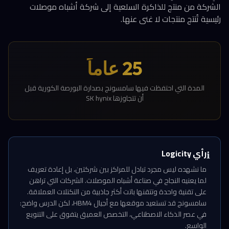
الشركة من منتج للذاكرة السلعية إلى شركة أشباه موصلات
رئيسية تُنتج منتجات لا غنى عنها.
25 عاماً
المدة التي احتفظت فيها سامسونج بصدارة البورصة الكورية قبل
أن تتجاوزها SK hynix
رأي Logicity
ℹ️
ما نشهده ليس مجرد تبادل للمراكز بين شركتين، بل إعادة تعريف
لما يعنيه النجاح في صناعة أشباه الموصلات. الشركات التي تراهن
على تقنية واحدة وتتقنها باتت أكثر جاذبية من التكتلات العملاقة.
سامسونج قد تستعيد موقعها مع أجيال HBM4، لكن الدرس واضح:
في عصر الذكاء الاصطناعي، التخصص العميق يتفوق على التنويع
الواسع.