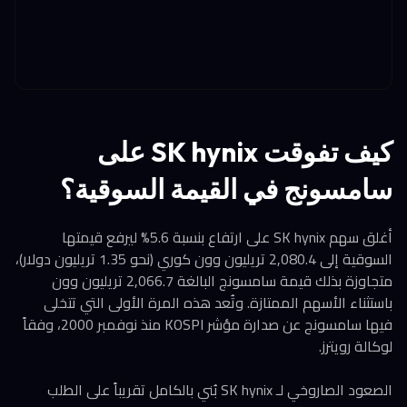
كيف تفوقت SK hynix على
سامسونج في القيمة السوقية؟
أغلق سهم SK hynix على ارتفاع بنسبة 5.6% ليرفع قيمتها
السوقية إلى 2,080.4 تريليون وون كوري (نحو 1.35 تريليون دولار)،
متجاوزة بذلك قيمة سامسونج البالغة 2,066.7 تريليون وون
باستثناء الأسهم الممتازة. وتُعد هذه المرة الأولى التي تتخلى
فيها سامسونج عن صدارة مؤشر KOSPI منذ نوفمبر 2000، وفقاً
لوكالة رويترز.
الصعود الصاروخي لـ SK hynix بُني بالكامل تقريباً على الطلب