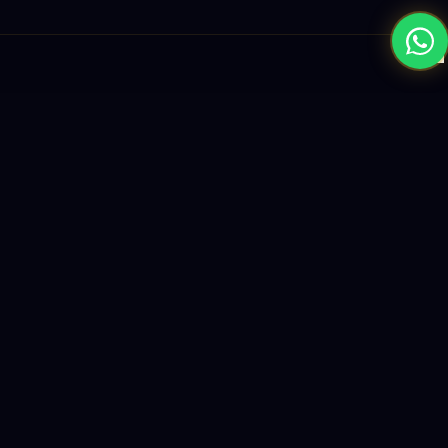
×
نبني المستقبل بحلول الذكاء الاصطناعي والبرمجيات العالمية المستوى
واستراتيجيات النمو القائمة على البيانات.
enquiry@logicity.in
+91 93916 63212
HQ · HYDERABAD
Yeturu Towers, Lakdikapul,