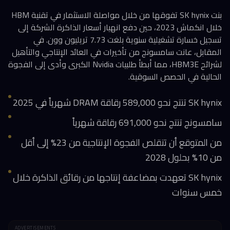
بنت SK hynix تفوقها من خلال مواصلة الاستثمار في تقنية HBM
خلال انكماش 2023، حين دفع انهيار أسعار الذاكرة الشركة إلى
تسجيل خسارة تشغيلية سنوية بلغت 7.73 تريليون وون. في
المقابل، عانت سامسونج من تأخيرات في العائد الإنتاجي والتأهيل
لشرائح HBM3E، مما أبطأ طلبيات Nvidia الكبرى وأدى إلى الفجوة
الحالية في الحصص السوقية.
SK hynix تنتج نحو 589,000 رقاقة DRAM شهرياً في 2025
سامسونج تنتج نحو 691,000 رقاقة شهرياً
من المتوقع أن تتقلص الفجوة الإنتاجية من 23% إلى أقل
من 10% بحلول 2028
SK hynix تعهدت بمضاعفة إنتاجها من رقائق الذاكرة خلال
خمس سنوات
ADVERTISEMENTS