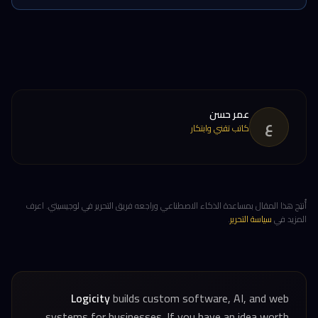
عمر حسن
ع
كاتب تقني وابتكار
أُنتِج هذا المقال بمساعدة الذكاء الاصطناعي وراجعه فريق التحرير في لوجيسيتي. اعرف
المزيد في
سياسة التحرير
.
Logicity
builds custom software, AI, and web
systems for businesses. If you have an idea worth