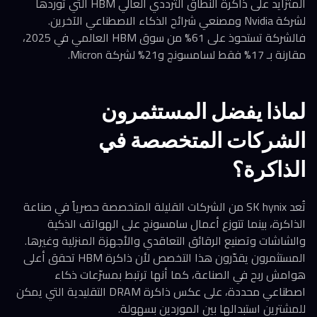
المتزايد على ذاكرة النطاق الترددي العالي HBM التي توردها
لشركة Nvidia ومصنعي شرائح الذكاء الاصطناعي الآخرين.
فالشركة تستحوذ على 61% من سوق HBM العالمي في 2025،
مقارنة بـ 17% فقط لسامسونج و21% لشركة Micron.
لماذا يفضل المستثمرون
الشركات المتخصصة في
الذاكرة؟
تُعد SK hynix من الشركات القليلة المتخصصة حصرياً في صناعة
الذاكرة، بينما تتوزع أعمال سامسونج على الهواتف الذكية
والشاشات وتصنيع الرقائق التعاقدي والأجهزة المنزلية وغيرها.
المستثمرون يقدّرون هذا التخصص لأن ذاكرة HBM تحقق أعلى
هوامش ربح في الصناعة، كما أنها ترتبط بمسرّعات ذكاء
اصطناعي محددة، على عكس ذاكرة DRAM التقليدية التي يمكن
للمشترين استبدالها بين الموردين بسهولة.