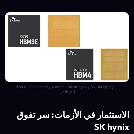
شرائح ذاكرة HBM من SK hynix المستخدمة في معالجات Nvidia للذكاء
الاصطناعي
الاستثمار في الأزمات: سر تفوق
SK hynix