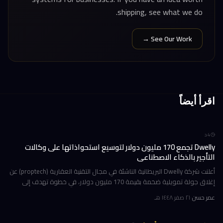
shipping, see what we do.
See Our Work →
اقرأ أيضاً
4
د
Dwelly تجمع 170 مليون دولار لتوسيع استحواذاتها على وكالات
التأجير بالذكاء الاصطناعي
أعلنت شركة Dwelly البريطانية الناشئة في مجال التقنية العقارية (proptech) عن
إغلاق جولة تمويلية ضخمة بقيمة 170 مليون دولار، في خطوة تهدف إلى
تسريع استراتيجيتها القائمة على الاستحواذ على وكالات التأجير
عمر حسن
·
٢١ صفر ١٤٤٨ هـ