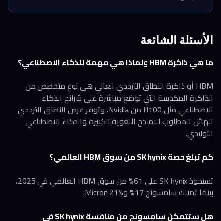
الأسئلة الشائعة
ما هي ذاكرة HBM ولماذا هي مهمة للذكاء الاصطناعي؟
HBM أو ذاكرة النطاق الترددي العالي هي نوع متخصص من
الذاكرة المكدسة التي توضع مباشرة على شرائح الذكاء
الاصطناعي مثل H100 من Nvidia، وتوفر عرض النطاق الترددي
الهائل المطلوب للنماذج اللغوية الكبيرة والذكاء الاصطناعي
التوليدي.
كم تبلغ حصة SK hynix من سوق HBM العالمي؟
تستحوذ SK hynix على 61% من سوق HBM العالمي في 2025،
بينما تمتلك سامسونج 17% وMicron 21%.
هل ستتمكن سامسونج من منافسة SK hynix في