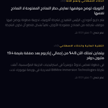
·
الذكاء الاصطناعي وتعلّم الآلة
5
د
أنثروبيك توضح موقفها: نعارض حظر النماذج المفتوحة لا النماذج
نفسها
نشر داريو أموداي، الرئيس التنفيذي لشركة أنثروبيك، تدوينة مطولة يوضح فيها
موقف شركته من النماذج مفتوحة الأوزان، نافياً بشكل قاطع أن تكون الشركة
قد طالبت بحظرها. جاء ذلك وسط جدل متصاعد في واشنطن حول كيف
عمر حسن
·
٢١ صفر ١٤٤٨ هـ
·
التقنية المالية والذكاء الاصطناعي
5
د
بيتماين تمتلك الآن 4.8% من إجمالي إيثريوم بعد صفقة بقيمة 19.4
مليون دولار
في خطوة تعكس تحولاً جوهرياً في استراتيجيات الخزينة المؤسسية، أعلنت
شركة BitMine Immersion Technologies المدرجة في بورصة نيويورك تحت
الرمز BMNR أن حيازتها من عملة إيثريوم (ETH) بلغت نحو 5.79 مليون توكن
عمر حسن
·
٢١ صفر ١٤٤٨ هـ