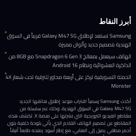
أبرز النقاط
Samsung تستعد لإطلاق Galaxy M47 5G قريباً في السوق
الهندية بتصميم جديد وألوان مميزة
الهاتف سيعمل بمعالج Snapdragon 6 Gen 3 مع 8GB من
الذاكرة العشوائية ونظام Android 16
الحملة التسويقية تركز على أربعة محاور للترقية تحت شعار 4X
Monster
أكدت Samsung رسمياً اقتراب موعد إطلاق هاتفها الجديد
Galaxy M47 5G في السوق الهندية، وذلك عبر سلسلة من
مقاطع الفيديو الترويجية التي نشرتها على منصة X. تكشف هذه
المقاطع عن تصميم الهاتف القادم الذي يأتي بلوحة خلفية بلون
أحمر مطفي يميل إلى العنابي، مع إطار أسود يمنحه طابعاً أنيقاً