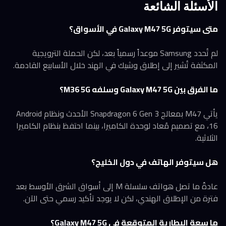
الأسئلة الشائعة
متى سيتوفر Galaxy M47 5G في الأسواق؟
لم تُحدد Samsung موعداً رسمياً بعد، لكن الحملة الترويجية
المكثفة تُشير إلى إطلاق وشيك في الهند خلال الأسابيع القادمة.
ما الفرق بين Galaxy M47 5G وسلفه M36 5G؟
يأتي M47 بمعالج Snapdragon 6 Gen 3 الأحدث ونظام Android
16، مع تصميم مُعاد لوحدة الكاميرا، بينما احتفظ بنظام الكاميرا
الثلاثية.
هل سيتوفر الهاتف في دول الخليج؟
عادةً ما تصل هواتف سلسلة M إلى أسواق الشرق الأوسط بعد
فترة من الإطلاق الهندي، لكن لا يوجد تأكيد رسمي حتى الآن.
ما سعة البطارية المتوقعة في Galaxy M47 5G؟