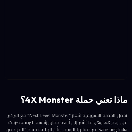
ماذا تعني حملة 4X Monster؟
تحمل الحملة التسويقية شعار "Next Level Monster" مع التركيز
على رقم 4X، وهو ما يُشير إلى أربعة محاور رئيسية للترقية. صرّحت
Samsung India عبر حسابها الرسمي بأن الهاتف يقدم "المزيد من