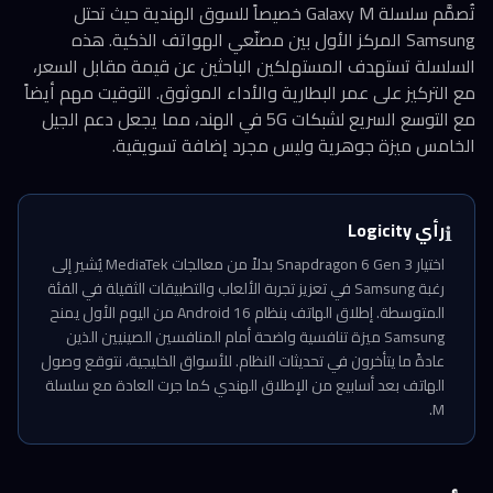
تُصمَّم سلسلة Galaxy M خصيصاً للسوق الهندية حيث تحتل
Samsung المركز الأول بين مصنّعي الهواتف الذكية. هذه
السلسلة تستهدف المستهلكين الباحثين عن قيمة مقابل السعر،
مع التركيز على عمر البطارية والأداء الموثوق. التوقيت مهم أيضاً
مع التوسع السريع لشبكات 5G في الهند، مما يجعل دعم الجيل
الخامس ميزة جوهرية وليس مجرد إضافة تسويقية.
رأي Logicity
ℹ️
اختيار Snapdragon 6 Gen 3 بدلاً من معالجات MediaTek يُشير إلى
رغبة Samsung في تعزيز تجربة الألعاب والتطبيقات الثقيلة في الفئة
المتوسطة. إطلاق الهاتف بنظام Android 16 من اليوم الأول يمنح
Samsung ميزة تنافسية واضحة أمام المنافسين الصينيين الذين
عادةً ما يتأخرون في تحديثات النظام. للأسواق الخليجية، نتوقع وصول
الهاتف بعد أسابيع من الإطلاق الهندي كما جرت العادة مع سلسلة
M.