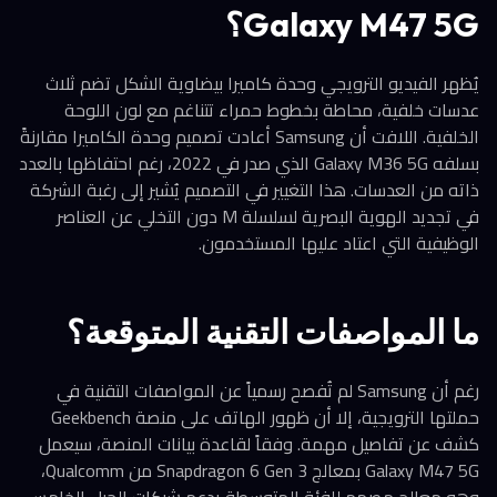
Galaxy M47 5G؟
يُظهر الفيديو الترويجي وحدة كاميرا بيضاوية الشكل تضم ثلاث
عدسات خلفية، محاطة بخطوط حمراء تتناغم مع لون اللوحة
الخلفية. اللافت أن Samsung أعادت تصميم وحدة الكاميرا مقارنةً
بسلفه Galaxy M36 5G الذي صدر في 2022، رغم احتفاظها بالعدد
ذاته من العدسات. هذا التغيير في التصميم يُشير إلى رغبة الشركة
في تجديد الهوية البصرية لسلسلة M دون التخلي عن العناصر
الوظيفية التي اعتاد عليها المستخدمون.
ما المواصفات التقنية المتوقعة؟
رغم أن Samsung لم تُفصح رسمياً عن المواصفات التقنية في
حملتها الترويجية، إلا أن ظهور الهاتف على منصة Geekbench
كشف عن تفاصيل مهمة. وفقاً لقاعدة بيانات المنصة، سيعمل
Galaxy M47 5G بمعالج Snapdragon 6 Gen 3 من Qualcomm،