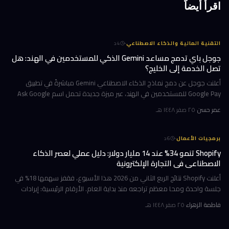
اقرأ أيضاً
·
التقنية المالية والذكاء الاصطناعي
4
د
جوجل باي تدمج مساعد Gemini الذكي للمستخدمين في الهند: هل
تصل الخدمة إلى الخليج؟
أعلنت جوجل عن دمج نماذج الذكاء الاصطناعي Gemini مباشرةً في تطبيق
Google Pay للمستخدمين في الهند، عبر ميزة جديدة تحمل اسم Ask Google
Pay. تتيح هذه الخطوة للمستخدمين التحدث أو الكتابة بلغة طبيعية للاستف
عمر حسن
·
٢٥ صفر ١٤٤٨ هـ
·
برمجيات الأعمال
6
د
Shopify تنمو 34% عند 14 مليار دولار: دليل عملي لعصر الذكاء
الاصطناعي في التجارة الإلكترونية
أعلنت Shopify نتائج الربع الثاني من 2026 هذا الأسبوع، فقفز سهمها 18% في
جلسة واحدة ومحا معظم تراجعه منذ بداية العام. الأرقام الرئيسية: إيرادات
ربعية 3.58 مليار دولار بنمو 34%، وحجم بضائع إجمالي GMV بل
فاطمة الزهراء
·
٢٥ صفر ١٤٤٨ هـ