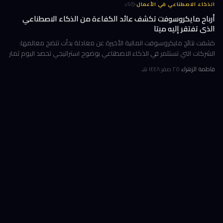
·
الذكاء الاصطناعي في الأعمال
5
د
أرباح مايكروسوفت تكشف عائد الكفاءة من الذكاء الاصطناعي
الذي تفتقر إليه ميتا
كشفت نتائج مايكروسوفت المالية الأخيرة عن معادلة بدأت تتضح معالمها:
الشركات التي تستثمر في الذكاء الاصطناعي بوضوح استراتيجي تحصد اليوم ثمار
الكفاءة وخفض التكاليف، بينما تتعثر أخرى في تحويل إنفاقها الضخ
فاطمة الزهراء
·
٢٥ صفر ١٤٤٨ هـ