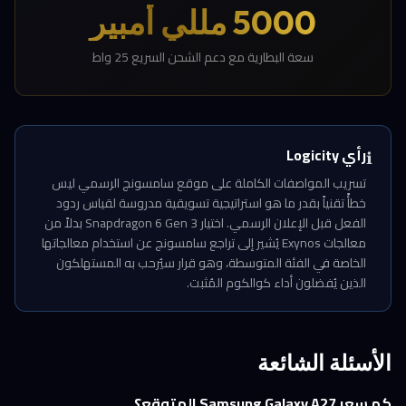
5000 مللي أمبير
سعة البطارية مع دعم الشحن السريع 25 واط
رأي Logicity
ℹ️
تسريب المواصفات الكاملة على موقع سامسونج الرسمي ليس
خطأً تقنياً بقدر ما هو استراتيجية تسويقية مدروسة لقياس ردود
الفعل قبل الإعلان الرسمي. اختيار Snapdragon 6 Gen 3 بدلاً من
معالجات Exynos يُشير إلى تراجع سامسونج عن استخدام معالجاتها
الخاصة في الفئة المتوسطة، وهو قرار سيُرحب به المستهلكون
الذين يُفضلون أداء كوالكوم المُثبت.
الأسئلة الشائعة
كم سعر Samsung Galaxy A27 المتوقع؟