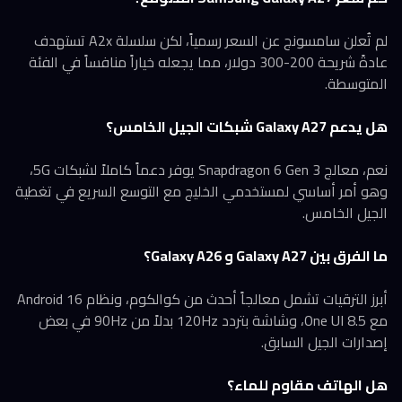
لم تُعلن سامسونج عن السعر رسمياً، لكن سلسلة A2x تستهدف
عادةً شريحة 200-300 دولار، مما يجعله خياراً منافساً في الفئة
المتوسطة.
هل يدعم Galaxy A27 شبكات الجيل الخامس؟
نعم، معالج Snapdragon 6 Gen 3 يوفر دعماً كاملاً لشبكات 5G،
وهو أمر أساسي لمستخدمي الخليج مع التوسع السريع في تغطية
الجيل الخامس.
ما الفرق بين Galaxy A27 و Galaxy A26؟
أبرز الترقيات تشمل معالجاً أحدث من كوالكوم، ونظام Android 16
مع One UI 8.5، وشاشة بتردد 120Hz بدلاً من 90Hz في بعض
إصدارات الجيل السابق.
هل الهاتف مقاوم للماء؟