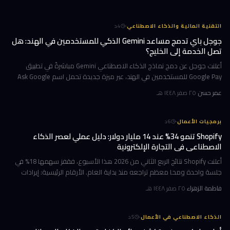
·
التقنية المالية والذكاء الاصطناعي
4
د
جوجل باي تدمج مساعد Gemini الذكي للمستخدمين في الهند: هل
تصل الخدمة إلى الخليج؟
أعلنت جوجل عن دمج نماذج الذكاء الاصطناعي Gemini مباشرةً في تطبيق
Google Pay للمستخدمين في الهند، عبر ميزة جديدة تحمل اسم Ask Google
Pay. تتيح هذه الخطوة للمستخدمين التحدث أو الكتابة بلغة طبيعية للاستف
عمر حسن
·
٢٥ صفر ١٤٤٨ هـ
·
برمجيات الأعمال
6
د
Shopify تنمو 34% عند 14 مليار دولار: دليل عملي لعصر الذكاء
الاصطناعي في التجارة الإلكترونية
أعلنت Shopify نتائج الربع الثاني من 2026 هذا الأسبوع، فقفز سهمها 18% في
جلسة واحدة ومحا معظم تراجعه منذ بداية العام. الأرقام الرئيسية: إيرادات
ربعية 3.58 مليار دولار بنمو 34%، وحجم بضائع إجمالي GMV بل
فاطمة الزهراء
·
٢٥ صفر ١٤٤٨ هـ
·
الذكاء الاصطناعي في الأعمال
5
د