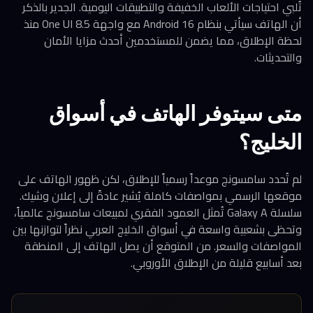
تُلبي احتياجات الألعاب الخفيفة والتطبيقات اليومية. الجدير بالذكر
أن الهاتف سيأتي بنظام Android 16 مع واجهة One UI 8.5 منذ
لحظة الإطلاق، مما يضمن للمستخدمين أحدث مزايا الأمان
والتحديثات.
متى سيتوفر الهاتف في أسواق
الخليج؟
لم تُحدد سامسونج موعداً رسمياً للإطلاق، لكن ظهور الهاتف على
موقعها الرسمي بمواصفات كاملة يُشير عادةً إلى إعلان وشيك.
سلسلة Galaxy A تُمثل العمود الفقري لمبيعات سامسونج عالمياً،
وتحظى بشعبية واسعة في أسواق الخليج العربي نظراً لتوازنها بين
المواصفات والسعر. من المتوقع أن يصل الهاتف إلى المنطقة
بعد أسابيع قليلة من الإطلاق الأوروبي.