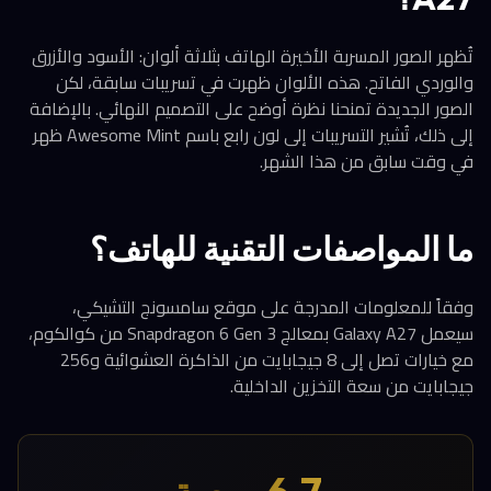
تُظهر الصور المسربة الأخيرة الهاتف بثلاثة ألوان: الأسود والأزرق
والوردي الفاتح. هذه الألوان ظهرت في تسريبات سابقة، لكن
الصور الجديدة تمنحنا نظرة أوضح على التصميم النهائي. بالإضافة
إلى ذلك، تُشير التسريبات إلى لون رابع باسم Awesome Mint ظهر
في وقت سابق من هذا الشهر.
ما المواصفات التقنية للهاتف؟
وفقاً للمعلومات المدرجة على موقع سامسونج التشيكي،
سيعمل Galaxy A27 بمعالج Snapdragon 6 Gen 3 من كوالكوم،
مع خيارات تصل إلى 8 جيجابايت من الذاكرة العشوائية و256
جيجابايت من سعة التخزين الداخلية.