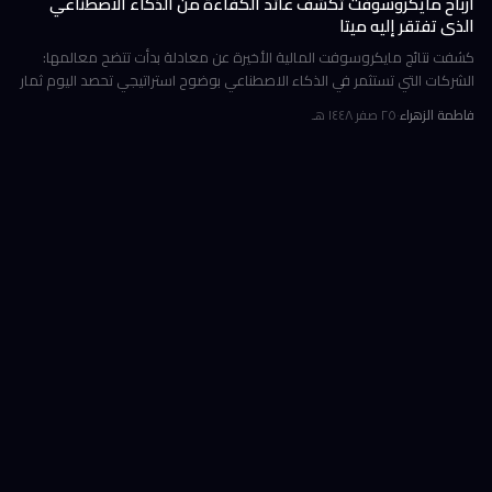
أرباح مايكروسوفت تكشف عائد الكفاءة من الذكاء الاصطناعي
الذي تفتقر إليه ميتا
كشفت نتائج مايكروسوفت المالية الأخيرة عن معادلة بدأت تتضح معالمها:
الشركات التي تستثمر في الذكاء الاصطناعي بوضوح استراتيجي تحصد اليوم ثمار
الكفاءة وخفض التكاليف، بينما تتعثر أخرى في تحويل إنفاقها الضخ
فاطمة الزهراء
·
٢٥ صفر ١٤٤٨ هـ