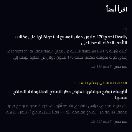
اقرأ أيضاً
4
د
Dwelly تجمع 170 مليون دولار لتوسيع استحواذاتها على وكالات
التأجير بالذكاء الاصطناعي
أعلنت شركة Dwelly البريطانية الناشئة في مجال التقنية العقارية (proptech) عن
إغلاق جولة تمويلية ضخمة بقيمة 170 مليون دولار، في خطوة تهدف إلى
تسريع استراتيجيتها القائمة على الاستحواذ على وكالات التأجير
عمر حسن
·
٢١ صفر ١٤٤٨ هـ
·
الذكاء الاصطناعي وتعلّم الآلة
5
د
أنثروبيك توضح موقفها: نعارض حظر النماذج المفتوحة لا النماذج
نفسها
نشر داريو أموداي، الرئيس التنفيذي لشركة أنثروبيك، تدوينة مطولة يوضح فيها
موقف شركته من النماذج مفتوحة الأوزان، نافياً بشكل قاطع أن تكون الشركة
قد طالبت بحظرها. جاء ذلك وسط جدل متصاعد في واشنطن حول كيف
عمر حسن
·
٢١ صفر ١٤٤٨ هـ