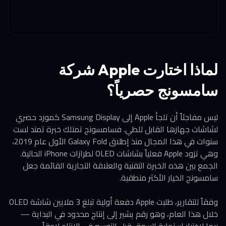
لماذا اختارت Apple شركة
سامسونج حصرياً؟
ليس مفاجئاً أن تلجأ Apple إلى Samsung Display كمورد حصري
لشاشات جهازها القابل للطي. فسامسونج تمتلك خبرة تمتد لست
سنوات في هذا المجال منذ إطلاق Galaxy Fold الأول عام 2019،
وهي تزود Apple فعلياً بشاشات OLED لطرازات iPhone الحالية.
الجمع بين هذه الخبرة التقنية والعلاقة التجارية القائمة جعل
سامسونج الخيار الأكثر منطقية.
وفقاً للتقارير، طلبت Apple دفعة أولية تبلغ 3 ملايين شاشة OLED
خلال هذا العام، وهو رقم يشير إلى إنتاج محدود في البداية —