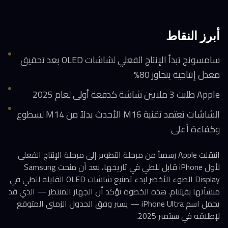
أبرز النقاط
سامسونج تبدأ الإنتاج الفعلي لشاشات OLED بعد تحقيق
معدل إنتاجية يتجاوز 80%
Apple طلبت 3 ملايين شاشة كدفعة أولى لعام 2025
الشاشات تعتمد تقنية M16 الأحدث بدلاً من M14 لسطوع
وكفاءة أعلى
انتقلت Apple رسمياً من مرحلة التطوير إلى مرحلة الإنتاج الفعلي
لأول iPhone قابل للطي في تاريخها، بعد أن منحت Samsung
Display الضوء الأخضر لبدء تصنيع شاشات OLED القابلة للطي في
منشآتها بفيتنام. هذه الخطوة تؤكد أن الجهاز المنتظر — الذي قد
يحمل اسم iPhone Ultra — يسير وفق الجدول الزمني المتوقع
لإطلاقه في سبتمبر 2025.