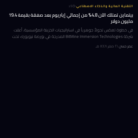
·
التقنية المالية والذكاء الاصطناعي
5
د
بيتماين تمتلك الآن 4.8% من إجمالي إيثريوم بعد صفقة بقيمة 19.4
مليون دولار
في خطوة تعكس تحولاً جوهرياً في استراتيجيات الخزينة المؤسسية، أعلنت
شركة BitMine Immersion Technologies المدرجة في بورصة نيويورك تحت
الرمز BMNR أن حيازتها من عملة إيثريوم (ETH) بلغت نحو 5.79 مليون توكن
عمر حسن
·
٢١ صفر ١٤٤٨ هـ