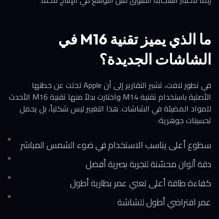
ربما لاختبار استجابة السوق قبل التوسع في الإنتاج لاحقاً.
ما الذي يميز تقنية M16 في
الشاشات الجديدة؟
في تطور لافت، تشير التقارير إلى أن Apple تخلت عن خطتها
الأصلية باستخدام تقنية M14 واختارت بدلاً منها تقنية M16 الأحدث
للمواد المضيئة في الشاشات. هذا التغيير ليس شكلياً، بل يحمل
تحسينات جوهرية:
سطوع أعلى يناسب الاستخدام في ضوء الشمس المباشر
دقة ألوان محسّنة لتجربة بصرية أفضل
كفاءة طاقة أعلى تعني عمر بطارية أطول
عمر افتراضي أطول للشاشة