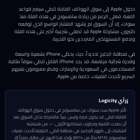
دخول Apple إلى سوق الهواتف القابلة للطي سيغير قواعد
اللعبة. فعلى الرغم من ريادة سامسونج في هذه الفئة منذ
سنوات، إلا أن السوق لم يشهد الانتشار الواسع الذي توقعه
كثيرون. مشاركة Apple قد تضفي شرعية أكبر على هذه الفئة
وتدفع المستهلكين المترددين نحو التجربة.
في منطقة الخليج تحديداً، حيث يحظى iPhone بشعبية واسعة
وقدرة شرائية مرتفعة، قد يجد iPhone القابل للطي سوقاً مثالية.
المستخدمون في السعودية والإمارات وقطر معروفون بتبنيهم
السريع لأحدث التقنيات، خاصة من Apple.
رأي Logicity
ℹ️
تأخر Apple ست سنوات عن سامسونج في دخول سوق الهواتف
القابلة للطي قد يكون ميزة وليس عيباً. فالشركة تدخل السوق بعد
أن نضجت التقنية وتجاوزت مشاكلها الأولى — من هشاشة
الشاشات إلى ظهور التجاعيد في منطقة الطي. اختيارها لأحدث تقنيات
سامسونج (M16 بدلاً من M14) يؤكد هذا النهج: لن تطلق منتجاً إلا