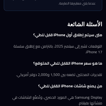
عندما يلبي معاييرها الصارمة.
الأسئلة الشائعة
متى سيتم إطلاق أول iPhone قابل للطي؟
التوقعات تشير إلى سبتمبر 2025، بالتزامن مع إطلاق سلسلة
iPhone 17.
ما هو سعر iPhone القابل للطي المتوقع؟
تقديرات المحللين تضعه بين 1,500 و2,000 دولار أمريكي.
من يصنع شاشات iPhone القابل للطي؟
Samsung Display هي المورد الحصري، وتُصنّع الشاشات في
منشآتها بفيتنام.