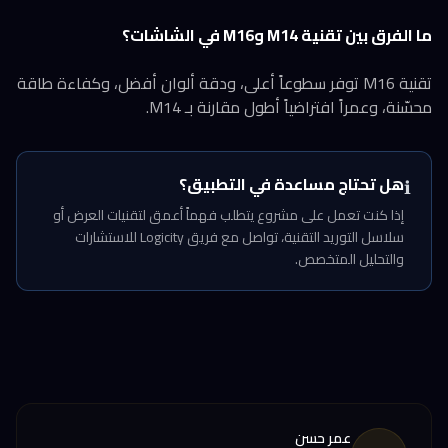
ما الفرق بين تقنية M14 وM16 في الشاشات؟
تقنية M16 توفر سطوعاً أعلى، ودقة ألوان أفضل، وكفاءة طاقة
محسّنة، وعمراً افتراضياً أطول مقارنة بـ M14.
هل تحتاج مساعدة في التطبيق؟
ℹ️
إذا كنت تعمل على مشروع يتطلب فهماً أعمق لتقنيات العرض أو
سلاسل التوريد التقنية، تواصل مع فريق Logicity للاستشارات
والتحليل المتخصص.
عمر حسن