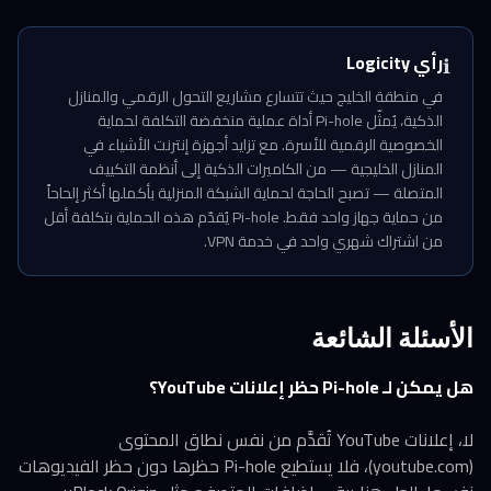
رأي Logicity
ℹ️
في منطقة الخليج حيث تتسارع مشاريع التحول الرقمي والمنازل
الذكية، يُمثّل Pi-hole أداة عملية منخفضة التكلفة لحماية
الخصوصية الرقمية للأسرة. مع تزايد أجهزة إنترنت الأشياء في
المنازل الخليجية — من الكاميرات الذكية إلى أنظمة التكييف
المتصلة — تصبح الحاجة لحماية الشبكة المنزلية بأكملها أكثر إلحاحاً
من حماية جهاز واحد فقط. Pi-hole يُقدّم هذه الحماية بتكلفة أقل
من اشتراك شهري واحد في خدمة VPN.
الأسئلة الشائعة
هل يمكن لـ Pi-hole حظر إعلانات YouTube؟
لا، إعلانات YouTube تُقدَّم من نفس نطاق المحتوى
(youtube.com)، فلا يستطيع Pi-hole حظرها دون حظر الفيديوهات