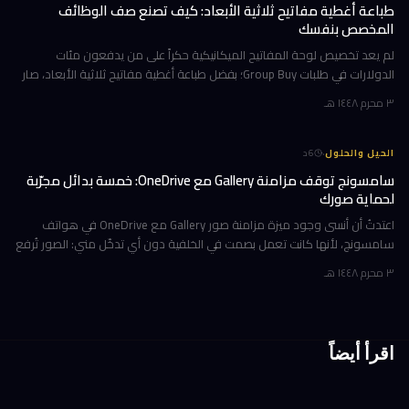
طباعة أغطية مفاتيح ثلاثية الأبعاد: كيف تصنع صف الوظائف
المخصص بنفسك
لم يعد تخصيص لوحة المفاتيح الميكانيكية حكراً على من يدفعون مئات
الدولارات في طلبات Group Buy؛ بفضل طباعة أغطية مفاتيح ثلاثية الأبعاد، صار
بإمكانك تصميم صف الوظائف (Function Row) بالكامل وطباعته في منز
٣ محرم ١٤٤٨ هـ
·
الحيل والحلول
6
د
سامسونج توقف مزامنة Gallery مع OneDrive: خمسة بدائل مجرّبة
لحماية صورك
اعتدتُ أن أنسى وجود ميزة مزامنة صور Gallery مع OneDrive في هواتف
سامسونج، لأنها كانت تعمل بصمت في الخلفية دون أي تدخّل مني: الصور تُرفع
تلقائياً إلى السحابة، وتظهر على حاسوبي بعد لحظات، والمحذوفات تخت
٣ محرم ١٤٤٨ هـ
اقرأ أيضاً