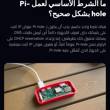
ما الشرط الأساسي لعمل Pi-
hole بشكل صحيح؟
هناك شرط واحد حاسم: يجب أن يكون لـ Pi-hole عنوان IP ثابت
على شبكتك حتى تعرف الأجهزة دائماً أين تُرسل طلبات DNS.
يمكنك تحقيق ذلك بطريقتين: إما بإعداد DHCP reservation على
الراوتر لمنح Pi-hole عنواناً ثابتاً، أو بتعيين عنوان IP ثابت مباشرة
على الجهاز الذي تُشغّل عليه Pi-hole.