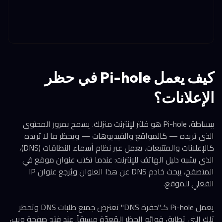
كيف يعمل Pi-hole في حظر
الإعلانات؟
ببساطة، Pi-hole هو فلتر لإنترنت منزلك. يسمح بمرور المحتوى
الذي تريده — كالمواقع والفيديوهات — ويحظر ما لا تريده
كالإعلانات والمتتبعات. يعمل عبر نظام أسماء النطاقات (DNS)،
الذي يشبه دليل الهاتف للإنترنت: عندما تكتب عنوان موقع في
المتصفح، يبحث خادم DNS عن هذا العنوان ويُرجع عنوان IP
الفعلي للموقع.
يعمل Pi-hole كـ"حفرة DNS" تعترض جميع طلبات DNS وتحظر
تلك التي تطابق قوائم الحظر المُعدّة مسبقاً. عند فتح صفحة ويب،