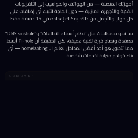
أجهزتك المتصلة — من الهواتف والحواسيب إلى التلفزيونات
الذكية والأجهزة المنزلية — دون الحاجة لتثبيت أي إضافات على
كل جهاز. والأجمل من ذلك: يمكنك إعداده في 15 دقيقة فقط.
قد تبدو مصطلحات مثل "نظام أسماء النطاقات" و"DNS sinkhole"
معقدة وتحتاج خبرة تقنية عميقة، لكن الحقيقة أن Pi-hole أبسط
مما تتصور. هو أحد أفضل المداخل لعالم الـ homelabbing — أي
بناء خوادم منزلية لخدمات شخصية.
ADVERTISEMENTS