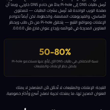
تُرسل طلبات DNS إلى Pi-hole بدلاً من خادم DNS خارجي. وبما أن
صفحة الويب الواحدة قد تُرسل عشرات الطلبات — للمحتوى
الأساسي، والفيديوهات المضمنة، والخطوط، لكن أيضاً لخوادم
الإعلانات ومواقع التتبع — يتحقق Pi-hole من كل طلب ويحظر
العناوين المدرجة في قوائمه بإرجاع عنوان فارغ مثل 0.0.0.0.
50-80%
نسبة الانخفاض في طلبات DNS التي يُبلّغ عنها مستخدمو Pi-hole
بفضل حظر الإعلانات والمتتبعات
النتيجة: الإعلانات والمتتبعات لا تُحمّل لأن المتصفح لا يملك
العنوان الصحيح لها، ما يمنحك تجربة تصفح أسرع وأكثر خصوصية.