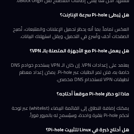
نفسها. الحل هنا يبقى إضافات المتصفح مثل uBlock Origin.
هل يُبطئ Pi-hole سرعة الإنترنت؟
العكس تماماً. بما أنه يحظر تحميل الإعلانات والمتتبعات، تُصبح
الصفحات أخف وأسرع في التحميل، ويقل استهلاك البيانات.
هل يعمل Pi-hole مع الأجهزة المتصلة بالـ VPN؟
يعتمد على إعدادات VPN. إن كان الـ VPN يستخدم خوادم DNS
خاصة به، فلن تمر الطلبات عبر Pi-hole. يمكن إعداد معظم
تطبيقات VPN لاستخدام DNS مخصص.
ماذا لو حظر Pi-hole موقعاً أحتاجه؟
يمكنك إضافة النطاق إلى القائمة البيضاء (whitelist) عبر لوحة
تحكم Pi-hole بنقرة واحدة، وسيُسمح له بالمرور فوراً.
هل أحتاج خبرة في Linux لتثبيت Pi-hole؟