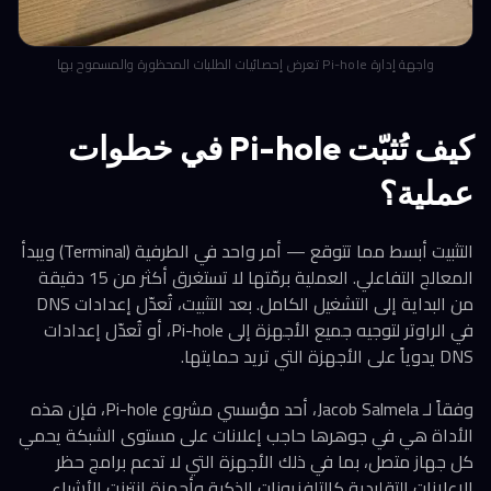
واجهة إدارة Pi-hole تعرض إحصائيات الطلبات المحظورة والمسموح بها
كيف تُثبّت Pi-hole في خطوات
عملية؟
التثبيت أبسط مما تتوقع — أمر واحد في الطرفية (Terminal) ويبدأ
المعالج التفاعلي. العملية برمّتها لا تستغرق أكثر من 15 دقيقة
من البداية إلى التشغيل الكامل. بعد التثبيت، تُعدّل إعدادات DNS
في الراوتر لتوجيه جميع الأجهزة إلى Pi-hole، أو تُعدّل إعدادات
DNS يدوياً على الأجهزة التي تريد حمايتها.
وفقاً لـ Jacob Salmela، أحد مؤسسي مشروع Pi-hole، فإن هذه
الأداة هي في جوهرها حاجب إعلانات على مستوى الشبكة يحمي
كل جهاز متصل، بما في ذلك الأجهزة التي لا تدعم برامج حظر
الإعلانات التقليدية كالتلفزيونات الذكية وأجهزة إنترنت الأشياء.