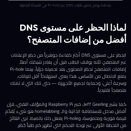
مخطط يوضح تدفق طلبات DNS عبر Pi-hole في الشبكة المنزلية
لماذا الحظر على مستوى DNS
أفضل من إضافات المتصفح؟
الحظر على مستوى DNS أكثر كفاءة جوهرياً من حظر الإعلانات
عبر المتصفح، لأنه يوقف الطلب قبل أن يغادر شبكتك أصلاً.
إضافات المتصفح تحظر المحتوى بعد تحميله جزئياً، بينما Pi-hole
يمنع الاتصال من الأساس. هذا يعني استهلاكاً أقل للبيانات،
وسرعة أعلى، وحماية لجميع الأجهزة — حتى تلك التي لا تملك
متصفحاً تقليدياً.
كما يشير Jeff Geerling، خبير Raspberry Pi والمؤلف التقني، فإن
أفضل مدخل للاستضافة الذاتية والـ homelabbing هو شيء يُقدّم
قيمة فورية وملموسة، وPi-hole يفعل ذلك بالضبط. ترى النتائج
من اللحظة الأولى عبر لوحة التحكم التي تُظهر كم طلباً حُظر.