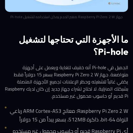
جهاز Raspberry Pi Zero 2 W صغير الحجم يمكن استخدامه لتشغيل Pi-hole
ما الأجهزة التي تحتاجها لتشغيل
Pi-hole؟
الجميل في Pi-hole أنه خفيف للغاية ويعمل على أجهزة
متواضعة. جهاز Raspberry Pi Zero 2 W بسعر 15 دولاراً فقط
يكفي غالباً لتشغيله وحظر الإعلانات لجميع الأجهزة المتصلة
بشبكتك المنزلية. لا تحتاج لشراء جهاز جديد إن كان لديك Raspberry
Pi قديم أو حاسوب محمول غير مستخدم.
Raspberry Pi Zero 2 W: معالج ARM Cortex-A53 رباعي
النواة 64-bit، ذاكرة 512MB، بسعر يبدأ من 15 دولاراً
أي Raspberry Pi قديم أو حاسوب محمول غير مستخدم