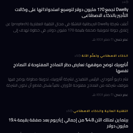
4
د
Dwelly تجمع 170 مليون دولار لتوسيع استحواذاتها على وكالات
التأجير بالذكاء الاصطناعي
أعلنت شركة Dwelly البريطانية الناشئة في مجال التقنية العقارية (proptech) عن
إغلاق جولة تمويلية ضخمة بقيمة 170 مليون دولار، في خطوة تهدف إلى
تسريع استراتيجيتها القائمة على الاستحواذ على وكالات التأجير
عمر حسن
·
٢١ صفر ١٤٤٨ هـ
·
الذكاء الاصطناعي وتعلّم الآلة
5
د
أنثروبيك توضح موقفها: نعارض حظر النماذج المفتوحة لا النماذج
نفسها
نشر داريو أموداي، الرئيس التنفيذي لشركة أنثروبيك، تدوينة مطولة يوضح فيها
موقف شركته من النماذج مفتوحة الأوزان، نافياً بشكل قاطع أن تكون الشركة
قد طالبت بحظرها. جاء ذلك وسط جدل متصاعد في واشنطن حول كيف
عمر حسن
·
٢١ صفر ١٤٤٨ هـ
·
التقنية المالية والذكاء الاصطناعي
5
د
بيتماين تمتلك الآن 4.8% من إجمالي إيثريوم بعد صفقة بقيمة 19.4
مليون دولار