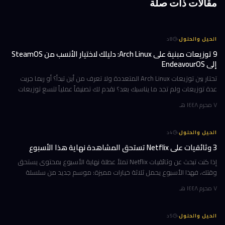
مقالات ذات صلة
·
الحيل والحلول
8
د
9 توزيعات مبنية على Arch Linux: دليلك لاختيار الأنسب من SteamOS
إلى EndeavourOS
تحتار بين توزيعات Arch Linux المتعددة ولا تعرف من أين تبدأ؟ أو ربما جربت
عدة توزيعات ولم تجد ما يناسبك بعد؟ نقدم لك تصنيفاً عملياً لتسع توزيعات
مبنية على Arch، مرتبة وفق تجارب استخدام حقيقية ومعايير و
٧ محرم ١٤٤٨ هـ
·
الحيل والحلول
4
د
3 وثائقيات على Netflix تستحق المشاهدة نهاية هذا الأسبوع
إذا كنت تبحث عن وثائقيات Netflix تملأ عطلة نهاية الأسبوع بمحتوى يستحق
وقتك، فهذا الأسبوع يحمل ثلاثة خيارات مميزة: موسم جديد من سلسلة
تكشف ما وراء كواليس أشهر فريق تشجيع في أمريكا، ورحلة مؤثرة مع رجل ي
٧ محرم ١٤٤٨ هـ
·
الحيل والحلول
5
د