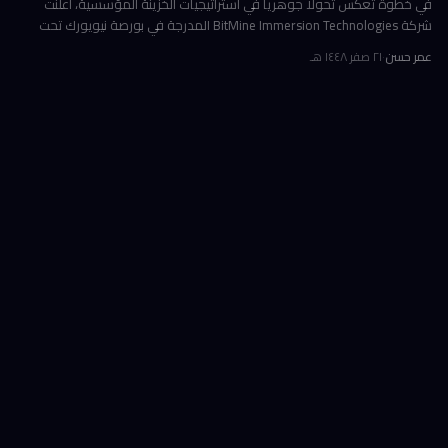
في خطوة تعكس تحولاً جوهرياً في استراتيجيات الخزينة المؤسسية، أعلنت
شركة BitMine Immersion Technologies المدرجة في بورصة نيويورك تحت
الرمز BMNR أن حيازتها من عملة إيثريوم (ETH) بلغت نحو 5.79 مليون توكن
عمر حسن
·
٢١ صفر ١٤٤٨ هـ