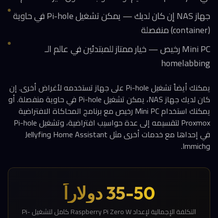
جهاز NAS إن كان لديك — يمكن تشغيل Pi-hole في حاوية
(container) منفصلة
Mini PC رخيص — خيار ممتاز للمبتدئين في عالم الـ
homelabbing
يمكنك أيضاً تشغيل Pi-hole على جهاز تستخدمه لأغراض أخرى. إن
كان لديك جهاز NAS، يمكن تشغيل Pi-hole في حاوية منفصلة. أو
يمكنك استخدام Mini PC رخيص مع برنامج المحاكاة الافتراضية
Proxmox لتقسيمه إلى عدة حواسيب افتراضية، وتشغيل Pi-hole
في إحداها مع خدمات أخرى مثل Home Assistant وJellyfin
وImmich.
35-50 دولاراً
التكلفة الإجمالية لإعداد Raspberry Pi Zero W كامل لتشغيل Pi-