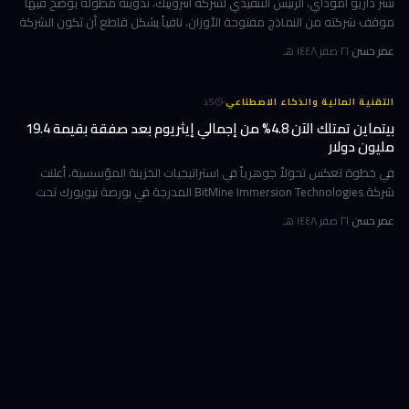
نشر داريو أموداي، الرئيس التنفيذي لشركة أنثروبيك، تدوينة مطولة يوضح فيها
موقف شركته من النماذج مفتوحة الأوزان، نافياً بشكل قاطع أن تكون الشركة
قد طالبت بحظرها. جاء ذلك وسط جدل متصاعد في واشنطن حول كيف
عمر حسن
·
٢١ صفر ١٤٤٨ هـ
·
التقنية المالية والذكاء الاصطناعي
5
د
بيتماين تمتلك الآن 4.8% من إجمالي إيثريوم بعد صفقة بقيمة 19.4
مليون دولار
في خطوة تعكس تحولاً جوهرياً في استراتيجيات الخزينة المؤسسية، أعلنت
شركة BitMine Immersion Technologies المدرجة في بورصة نيويورك تحت
الرمز BMNR أن حيازتها من عملة إيثريوم (ETH) بلغت نحو 5.79 مليون توكن
عمر حسن
·
٢١ صفر ١٤٤٨ هـ