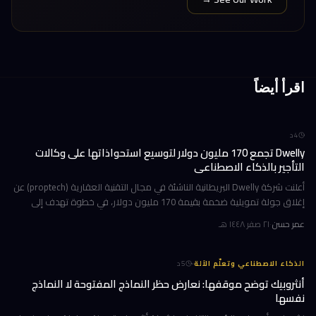
اقرأ أيضاً
4
د
Dwelly تجمع 170 مليون دولار لتوسيع استحواذاتها على وكالات
التأجير بالذكاء الاصطناعي
أعلنت شركة Dwelly البريطانية الناشئة في مجال التقنية العقارية (proptech) عن
إغلاق جولة تمويلية ضخمة بقيمة 170 مليون دولار، في خطوة تهدف إلى
تسريع استراتيجيتها القائمة على الاستحواذ على وكالات التأجير
عمر حسن
·
٢١ صفر ١٤٤٨ هـ
·
الذكاء الاصطناعي وتعلّم الآلة
5
د
أنثروبيك توضح موقفها: نعارض حظر النماذج المفتوحة لا النماذج
نفسها