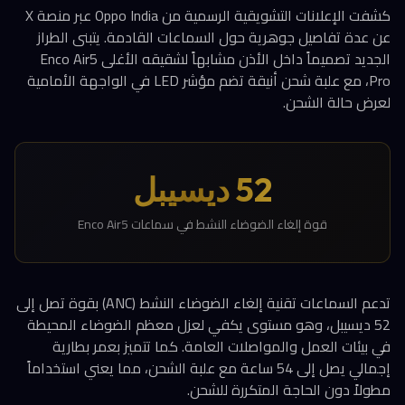
كشفت الإعلانات التشويقية الرسمية من Oppo India عبر منصة X
عن عدة تفاصيل جوهرية حول السماعات القادمة. يتبنى الطراز
الجديد تصميماً داخل الأذن مشابهاً لشقيقه الأغلى Enco Air5
Pro، مع علبة شحن أنيقة تضم مؤشر LED في الواجهة الأمامية
لعرض حالة الشحن.
52 ديسيبل
قوة إلغاء الضوضاء النشط في سماعات Enco Air5
تدعم السماعات تقنية إلغاء الضوضاء النشط (ANC) بقوة تصل إلى
52 ديسيبل، وهو مستوى يكفي لعزل معظم الضوضاء المحيطة
في بيئات العمل والمواصلات العامة. كما تتميز بعمر بطارية
إجمالي يصل إلى 54 ساعة مع علبة الشحن، مما يعني استخداماً
مطولاً دون الحاجة المتكررة للشحن.