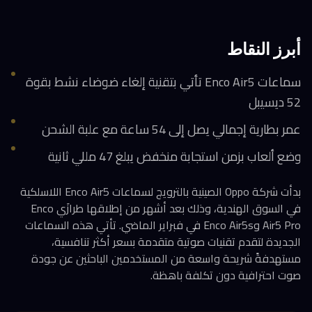
أبرز النقاط
سماعات Enco Air5 تأتي بتقنية إلغاء ضوضاء نشط بقوة
52 ديسيبل
عمر بطارية إجمالي يصل إلى 54 ساعة مع علبة الشحن
وضع ألعاب بزمن استجابة منخفض يبلغ 47 مللي ثانية
بدأت شركة Oppo الصينية بالترويج لسماعات Enco Air5 اللاسلكية
في السوق الهندية، وذلك بعد أشهر من إطلاقها طرازَي Enco
Air5 Pro وEnco Air5s في فبراير الماضي. تأتي هذه السماعات
الجديدة لتقدم تقنيات صوتية متقدمة بسعر أكثر تنافسية،
مستهدفةً شريحة واسعة من المستخدمين الباحثين عن جودة
صوت احترافية دون تكلفة باهظة.