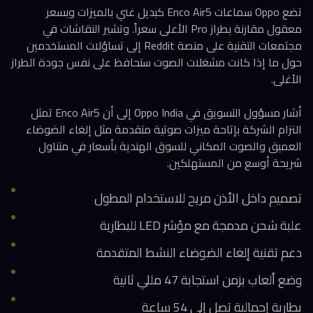
تضع Oppo سماعات Enco Air5 كبديل غني بالميزات وبسعر
معقول مقارنة بطراز Pro الأعلى سعراً. وتشير النقاشات في
مجتمعات التقنية على منصة Reddit إلى تساؤلات المستخدمين
حول ما إذا كانت مشغلات الصوت ستحافظ على نفس جودة الطراز
الأغلى.
أشار مسؤول التسويق في Oppo India إلى أن Enco Air5 تمثل
التزام الشركة بإتاحة ميزات صوتية متقدمة مثل إلغاء الضوضاء
العميق والصوت المكاني للسوق الهندية بأسعار في متناول
شريحة أوسع من المستهلكين.
تصميم داخل الأذن مريح للاستخدام المطول
علبة شحن مدمجة مع مؤشر LED للبطارية
دعم تقنية إلغاء الضوضاء النشط المتقدمة
وضع ألعاب بزمن استجابة 47 مللي ثانية
بطارية إجمالية تصل إلى 54 ساعة