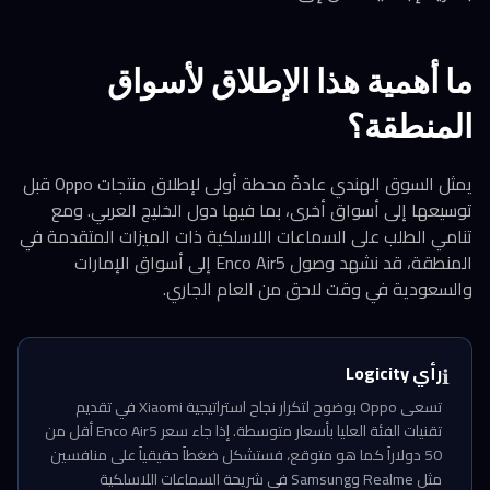
ما أهمية هذا الإطلاق لأسواق
المنطقة؟
يمثل السوق الهندي عادةً محطة أولى لإطلاق منتجات Oppo قبل
توسيعها إلى أسواق أخرى، بما فيها دول الخليج العربي. ومع
تنامي الطلب على السماعات اللاسلكية ذات الميزات المتقدمة في
المنطقة، قد نشهد وصول Enco Air5 إلى أسواق الإمارات
والسعودية في وقت لاحق من العام الجاري.
رأي Logicity
ℹ️
تسعى Oppo بوضوح لتكرار نجاح استراتيجية Xiaomi في تقديم
تقنيات الفئة العليا بأسعار متوسطة. إذا جاء سعر Enco Air5 أقل من
50 دولاراً كما هو متوقع، فستشكل ضغطاً حقيقياً على منافسين
مثل Realme وSamsung في شريحة السماعات اللاسلكية