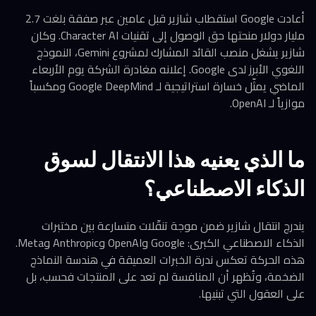
أعادت Google استقطاب شازير قبل عامين عبر صفقة بلغت 2.7
مليار دولار منحتها حق الوصول إلى تقنيات Character AI. وكان
شازير يشغل منصب القائد المشارك لمشروع Gemini، النموذج
اللغوي الأبرز لدى Google. إعلانه مغادرة الشركة يوم الأربعاء
الماضي يمثّل خسارة استراتيجية لـ Google DeepMind ومكسباً
موازياً لـ OpenAI.
ما الذي يعنيه هذا الانتقال لسوق
الذكاء الاصطناعي؟
يندرج انتقال شازير ضمن موجة تنقّلات متسارعة بين مختبرات
الذكاء الاصطناعي الكبرى: Google وOpenAI وAnthropic وMeta.
هذه الحركة تعكس ندرة الخبرات العميقة في هندسة النماذج
الضخمة، وتُظهر أن المنافسة لم تعد على المنتجات فحسب، بل
على العقول التي تبنيها.