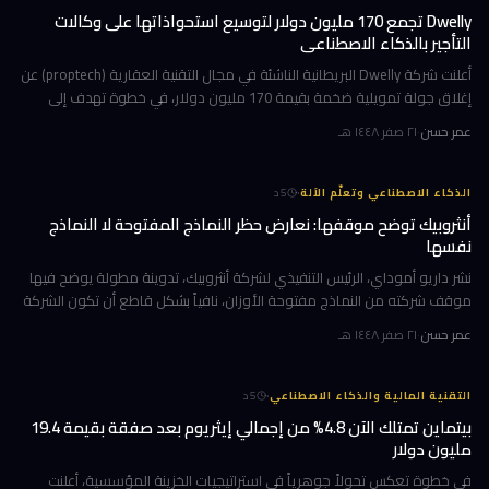
Dwelly تجمع 170 مليون دولار لتوسيع استحواذاتها على وكالات
التأجير بالذكاء الاصطناعي
أعلنت شركة Dwelly البريطانية الناشئة في مجال التقنية العقارية (proptech) عن
إغلاق جولة تمويلية ضخمة بقيمة 170 مليون دولار، في خطوة تهدف إلى
تسريع استراتيجيتها القائمة على الاستحواذ على وكالات التأجير
عمر حسن
·
٢١ صفر ١٤٤٨ هـ
·
الذكاء الاصطناعي وتعلّم الآلة
5
د
أنثروبيك توضح موقفها: نعارض حظر النماذج المفتوحة لا النماذج
نفسها
نشر داريو أموداي، الرئيس التنفيذي لشركة أنثروبيك، تدوينة مطولة يوضح فيها
موقف شركته من النماذج مفتوحة الأوزان، نافياً بشكل قاطع أن تكون الشركة
قد طالبت بحظرها. جاء ذلك وسط جدل متصاعد في واشنطن حول كيف
عمر حسن
·
٢١ صفر ١٤٤٨ هـ
·
التقنية المالية والذكاء الاصطناعي
5
د
بيتماين تمتلك الآن 4.8% من إجمالي إيثريوم بعد صفقة بقيمة 19.4
مليون دولار
في خطوة تعكس تحولاً جوهرياً في استراتيجيات الخزينة المؤسسية، أعلنت