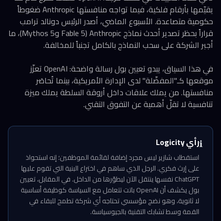
يقيّمها بأرقام فلكية، فيما تواجه منافستها Anthropic ضغوطاً
حكومية متصاعدة. الأسبوع الماضي، أصدر الرئيس دونالد ترامب
قراراً بحظر تصدير أحدث نماذج Anthropic (Fable 5 وMythos 5)، ما
أجبر الشركة على سحب النماذج بالكامل تجنباً للمخالفة.
في هذا السياق، يبدو تعيين بول رسالة واضحة: OpenAI تعزّز
موقعها كـ"المفضّلة" لدى الإدارة الأمريكية، بينما تُحاصَر
منافستها. من يملك علاقات داخل أروقة السلطة يملك ميزة
تنافسية لا تقلّ أهمية عن التفوق التقني.
رأي Logicity
ℹ️
استقطاب شازير ليس مجرد إضافة لقائمة الموظفين؛ إنه استحواذ
على إرث فكري. الرجل الذي ساهم في اختراع البنية التي تقوم عليها
ChatGPT نفسها ينتقل الآن ليطوّرها من الداخل. في المقابل، تعيين
بول يكشف أن OpenAI باتت تتعامل مع السياسة كوظيفة أساسية
لا ثانوية، وهو نضج مؤسسي تحتاجه أي شركة تطمح للبقاء في
القمة وسط تشابك التقنية بالجيوسياسة.