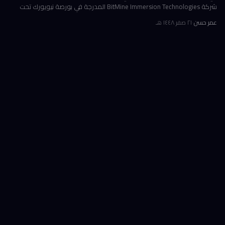
شركة BitMine Immersion Technologies المدرجة في بورصة نيويورك تحت
الرمز BMNR أن حيازتها من عملة إيثريوم (ETH) بلغت نحو 5.79 مليون توكن
عمر حسن
·
٢١ صفر ١٤٤٨ هـ