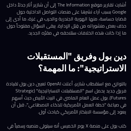
أشارت تقارير موقع The Information إلى أن شازير أثار جدلاً داخل
Google بسبب آراء نشرها على منصات التواصل الداخلية حول
قضايا حساسة، منها الهوية الجندرية والحرب في غزة، ما أدى إلى
حذف بعض منشوراته من قِبَل الإدارة. يبقى السؤال مفتوحاً حول
ما إذا كانت هذه الخلافات ستلاحقه في مقرّه الجديد.
دين بول وفريق "المستقبلات
الاستراتيجية": ما المهمة؟
بالتوازي مع استقطاب شازير، أعلنت OpenAI تعيين دين بول لقيادة
فريق جديد يحمل اسم "المستقبلات الاستراتيجية" (Strategic
Futures). بول عمل العام الماضي في البيت الأبيض حيث أسهم
في صياغة "خطة العمل الأمريكية للذكاء الاصطناعي"، قبل أن
يعود إلى مؤسسة الابتكار الأمريكي كباحث أول.
كتب بول على منصة X يوم الخميس أنه سيتولى منصبه رسمياً في