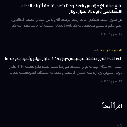
ليانغ وينفينغ مؤسس DeepSeek يتصدر قائمة أثرياء الذكاء
الاصطناعي بثروة 36 مليار دولار
في تحول لافت يعكس إعادة رسم خريطة الثروة في قطاع التقنية العالمي،
أصبح ليانغ وينفينغ مؤسس شركة DeepSeek الصينية أغنى مؤسس لشركة
ذكاء اصطناعي في العالم، بثروة بلغت 36 مليار دولار وفقاً لمؤشر بلومبرغ لل
٢٩ محرم ١٤٤٨ هـ
·
التقنية الرائجة
4
د
HCLTech تنتزع صفقة مرسيدس-بنز بـ1.14 مليار دولار وتُطيح بـInfosys
أعلنت HCLTech الهندية يوم الجمعة فوزها بعقد ضخم تبلغ قيمته 1.14 مليار
دولار لتحويل وإدارة بيئة العمل الرقمية وخدمات الشبكات المؤسسية لصالح
شركة أوروبية كبرى. ولم تُفصح الشركة عن هوية العميل في إفصاحها
٢٩ محرم ١٤٤٨ هـ
اقرأ أيضاً
4
د