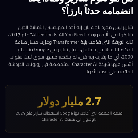
انضمامه حدثاً بارزاً؟
شازير ليس مجرد باحث بارز؛ إنه أحد المهندسين الثمانية الذين
شاركوا في تأليف ورقة "Attention Is All You Need" عام 2017،
تلك الورقة التي قدّمت بنية Transformer وغيّرت مسار صناعة
الذكاء الاصطناعي بالكامل. عمل شازير في Google منذ عام
2000، أي ما يقارب ربع قرن، لم ينقطع خلالها سوى ثلاث سنوات
أسّس فيها شركة Character AI المتخصصة في روبوتات الدردشة
القائمة على لعب الأدوار.
2.7 مليار دولار
قيمة الصفقة التي أعادت بها Google استقطاب شازير عام 2024
للوصول إلى تقنيات Character AI