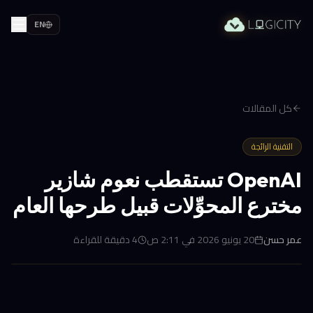
EN
كل المقالات
التقنية الرائجة
OpenAI تستقطب نعوم شازير
مخترع المحوِّلات قبيل طرحها العام
عمر حسن
20 يونيو 2026 في 2:11 ص
4
دقيقة للقراءة