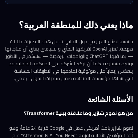
ماذا يعني ذلك للمنطقة العربية؟
بالنسبة لصنّاع القرار في دول الخليج، تحمل هذه التطورات دلالات
مهمة. تعزيز OpenAI لفريقها البحثي والسياسي يعني أن منتجاتها
— بما فيها ChatGPT والواجهات البرمجية — ستستمر في التطور
بوتيرة متسارعة. كما أن تركيز الشركة على الحوكمة الداخلية قد
ينعكس إيجاباً على موثوقية نماذجها في التطبيقات الحساسة
التي تتبناها مؤسسات المنطقة ضمن مبادرات التحول الرقمي.
الأسئلة الشائعة
من هو نعوم شازير وما علاقته ببنية Transformer؟
نعوم شازير باحث أمريكي عمل في Google قرابة 24 عاماً، وهو
أحد المؤلفين الثمانية لورقة "Attention Is All You Need" عام