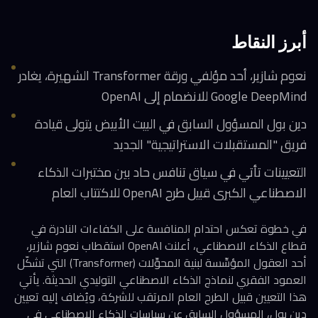
أبرز النقاط
نعوم شازير، أحد مؤلفي ورقة Transformer الشهيرة، يغادر
Google DeepMind للانضمام إلى OpenAI
دين بول المسؤول السابق في البيت الأبيض يتولى قيادة
فريق "المستقبلات الاستراتيجية" الجديد
التعيينات تأتي في سياق تنافس حاد بين مختبرات الذكاء
الاصطناعي الكبرى قبيل طرح OpenAI للاكتتاب العام
في خطوة تعكس احتدام المنافسة على الكفاءات النادرة في
قطاع الذكاء الاصطناعي، أعلنت OpenAI استقطاب نعوم شازير،
أحد العقول المؤسِّسة لبنية المحوِّلات (Transformer) التي تشكّل
العمود الفقري لنماذج الذكاء الاصطناعي التوليدي الحديثة. يأتي
هذا التعيين قبيل الطرح العام المرتقب للشركة، ويُضاف إليه تعيين
دين بول، المسؤول السابق عن سياسات الذكاء الاصطناعي في