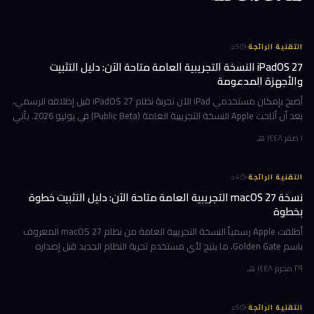
·
التقنية الرائجة
5
د
iPadOS 27 النسخة التجريبية العامة متاحة الآن: دليل التثبيت
والأجهزة المدعومة
أصبح بإمكان مستخدمي iPad الآن تجربة نظام iPadOS 27 قبل إطلاقه الرسمي،
بعد أن أتاحت Apple النسخة التجريبية العامة (Public Beta) في يوليو 2026. يأتي
هذا التحديث حاملاً ترقيات جوهرية تتمحور حول Apple Int
١ صفر ١٤٤٨ هـ
·
التقنية الرائجة
4
د
نسخة macOS 27 التجريبية العامة متاحة الآن: دليل التثبيت خطوة
بخطوة
أطلقت Apple رسمياً النسخة التجريبية العامة من نظام macOS 27 المعروف
باسم Golden Gate، ما يتيح لأي مستخدم تجربة النظام الجديد قبل إصداره
الرسمي المتوقع في خريف 2026. إن كنت تمتلك جهاز Mac بشريحة Apple
٢٩ محرم ١٤٤٨ هـ
·
التقنية الرائجة
5
د