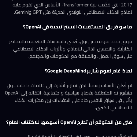
2017 التي قدّمت بنية Transformer، الأساس الذي تقوم عليه
نماذج الذكاء الاصطناعي التوليدي الحديثة مثل GPT وGemini.
ما هو فريق المستقبلات الاستراتيجية في OpenAI؟
فريق جديد يقوده دين بول، يُعنى بالسياسات المتعلقة بالمخاطر
الكارثية، والتحسين الذاتي للنماذج، وتأثيرات الذكاء الاصطناعي
على سوق العمل، والعلاقة مع الحكومات والمجتمع.
لماذا غادر نعوم شازير Google DeepMind؟
لم تُعلَن الأسباب رسمياً، لكن تقارير أشارت إلى خلافات داخلية حول
منشوراته المتعلقة بقضايا سياسية واجتماعية. انتقاله إلى OpenAI
يأتي في سياق تنافس حاد على الكفاءات بين مختبرات الذكاء
الاصطناعي الكبرى.
متى من المتوقع أن تطرح OpenAI أسهمها للاكتتاب العام؟
لم يُحدَّد موعد رسمي بعد، لكن التعيينات الأخيرة تشير إلى