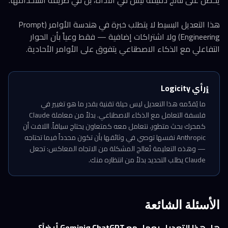
يحصل على نتائج دقيقة ليس في الأداة، بل في طريقة استخدامها.
هذا التعديل البسيط لا يتطلب خبرة في هندسة الأوامر (Prompt
Engineering) ولا اشتراكات إضافية — فقط وعياً بأن الحوار
التفاعلي مع الذكاء الاصطناعي يتفوق على الأوامر الأحادية.
رأي Logicity
ℹ️
ما يُقدّمه هذا التعديل ليس حيلة تقنية بقدر ما هو تغيير في
فلسفة التعامل مع الذكاء الاصطناعي. بدلاً من معاملة Claude
كمحرك بحث متطور، نتعامل معه كمتعاون يحتاج سياقاً. اللافت أن
Anthropic نفسها توصي في وثائقها بأن تكون محدداً فيما تحتاجه
— وهذه التعليمة تُعالج المشكلة من الاتجاه المعاكس: تجعل
Claude يطلب التحديد بدلاً من انتظاره منك.
الأسئلة الشائعة
هل هذا التعديل يعمل مع ChatGPT وGemini أيضاً؟