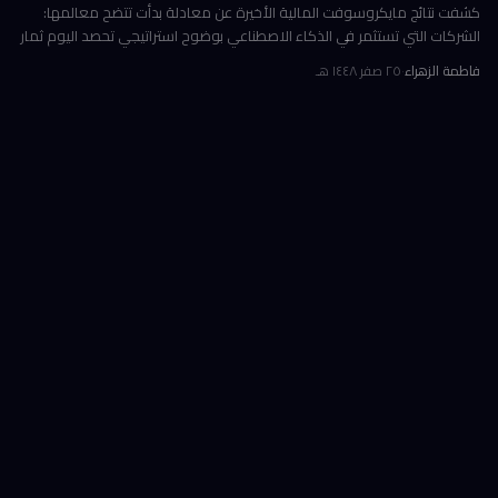
كشفت نتائج مايكروسوفت المالية الأخيرة عن معادلة بدأت تتضح معالمها:
الشركات التي تستثمر في الذكاء الاصطناعي بوضوح استراتيجي تحصد اليوم ثمار
الكفاءة وخفض التكاليف، بينما تتعثر أخرى في تحويل إنفاقها الضخ
فاطمة الزهراء
·
٢٥ صفر ١٤٤٨ هـ