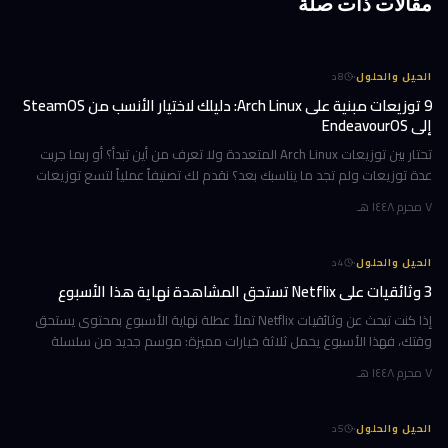
مقالات ذات صلة
·
الحيل والحلول
8
د
9 توزيعات مبنية على Arch Linux: دليلك لاختيار الأنسب من SteamOS
إلى EndeavourOS
تحتار بين توزيعات Arch Linux المتعددة ولا تعرف من أين تبدأ؟ أو ربما جربت
عدة توزيعات ولم تجد ما يناسبك بعد؟ نقدم لك تصنيفاً عملياً لتسع توزيعات
مبنية على Arch، مرتبة وفق تجارب استخدام حقيقية ومعايير و
٧ محرم ١٤٤٨ هـ
·
الحيل والحلول
4
د
3 وثائقيات على Netflix تستحق المشاهدة نهاية هذا الأسبوع
إذا كنت تبحث عن وثائقيات Netflix تملأ عطلة نهاية الأسبوع بمحتوى يستحق
وقتك، فهذا الأسبوع يحمل ثلاثة خيارات مميزة: موسم جديد من سلسلة
تكشف ما وراء كواليس أشهر فريق تشجيع في أمريكا، ورحلة مؤثرة مع رجل ي
٧ محرم ١٤٤٨ هـ
·
الحيل والحلول
5
د