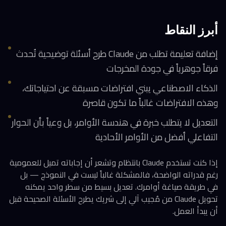
أبرز النقاط
إضافة تعليمة تطلب من Claude طرح أسئلة توضيحية تُحدث
فرقاً جوهرياً في جودة المخرجات
الذكاء الاصطناعي يبني افتراضات مسبقة عن احتياجاتك،
وهذه الافتراضات غالباً ما تكون قاصرة
التعديل لا يتطلب خبرة في هندسة الأوامر، بل وعياً بأن الحوار
التفاعلي أفضل من الأوامر الأحادية
إذا كنت تستخدم Claude بانتظام وتشعر أن إجاباته تميل للعمومية
رغم قدراته الواضحة، فالمشكلة غالباً ليست في النموذج — بل
في طريقة صياغة أوامرك. تعديل بسيط من سطر واحد يمكنه
تحويل Claude من مُجيب آلي إلى شريك يطرح الأسئلة الصحيحة قبل
أن يبدأ العمل.