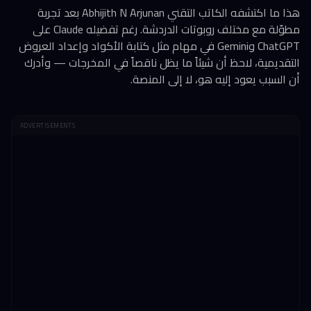
هذا ما اكتشفه الكاتب التقني Abhijith N Arjunan بعد تجربة
مطوّلة مع مختلف روبوتات الدردشة. رغم تفضيله Claude على
ChatGPT وGemini في مهام مثل كتابة الأكواد وإعداد العروض
التقديمية، لاحظ أن شيئاً ما يظل ناقصاً في المخرجات — وأدرك
أن السبب يعود إليه هو، لا إلى المنصة.
ADVERTISEMENTS