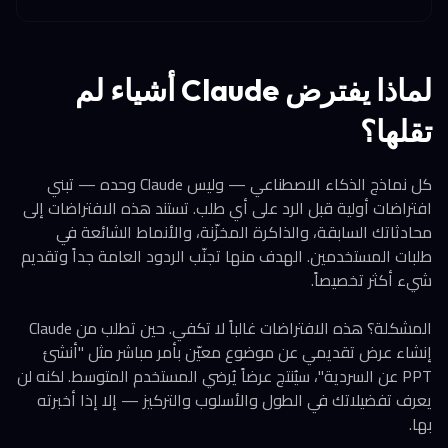
لماذا يفترض Claude أشياء لم
تقلها؟
كل نماذج الذكاء الاصطناعي — وليس Claude وحده — تبني
افتراضات أولية قبل الرد على أي طلب. تستند هذه الافتراضات إلى
محادثاتك السابقة، والذاكرة المخزّنة، والأنماط الشائعة في
طلبات المستخدمين. الهدف منها تجنّب الردود العامة جداً وتقديم
شيء أكثر تخصيصاً.
المشكلة؟ هذه الافتراضات غالباً لا تكفي. حين تطلب من Claude
إنشاء عرض تقديمي عن موضوع معيّن بأمر مباشر مثل "أنشئ
PPT عن السردية"، سيُنتج عرضاً يُرضي المستخدم المتوسط. لكنه لن
يعرف تفضيلاتك في الطول والأسلوب والتركيز — إلا إذا أخبرته
بها.