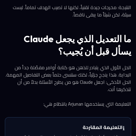
النتيجة: مخرجات جيدة تقنياً، لكنها لا تصيب الهدف تماماً. ليست
سيئة، لكن شيئاً ما يبقى ناقصاً.
ما التعديل الذي يجعل Claude
يسأل قبل أن يُجيب؟
الحل الأول الذي يتبادر للذهن هو كتابة أوامر مفصّلة جداً من
البداية. هذا ينجح جزئياً، لكنك ستنسى حتماً بعض التفاصيل المهمة.
الحل الأذكى: اجعل Claude هو من يطرح الأسئلة بدلاً من أن
تتذكرها أنت.
التعليمة التي يستخدمها Arjunan بانتظام هي:
التعليمة المقترحة
ℹ️