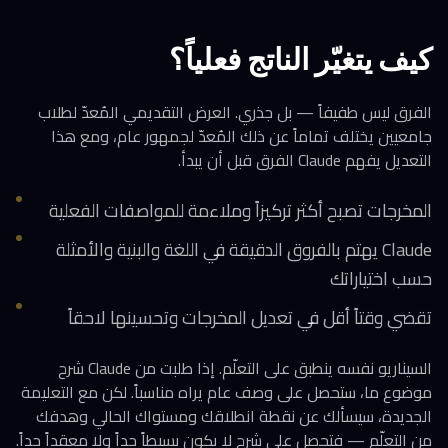
كيف يتغيّر الناتج فعلياً؟
الفرق ليس طفيفاً — بل جذري. العرض التقديمي المُعدّ لطلاب
جامعيين يختلف تماماً عن ذلك المُعدّ لجمهور عام، ومع هذا
التعديل يفهم Claude الفرق قبل أن يبدأ.
المخرجات تصبح أكثر تركيزاً وملاءمة للمواصفات الفعلية
Claude يهتم بالفروق الدقيقة في اللغة والبنية والأمثلة
حسب اختياراتك
تقضي وقتاً أقل في تعديل المخرجات وتحسينها لاحقاً
السيناريو نفسه ينطبق على التعلّم. إذا طلبت من Claude شرح
موضوع ما، ستحصل على وصف عام يراه مناسباً. لكن مع التعليمة
الجديدة، سيسألك عن نقطة انطلاقك ومستواك الحالي وهدفك
من التعلّم — فتحصل على شرح لا يكون بسيطاً جداً ولا معقداً جداً.