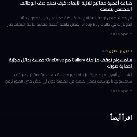
طباعة أغطية مفاتيح ثلاثية الأبعاد: كيف تصنع صف الوظائف
المخصص بنفسك
لم يعد تخصيص لوحة المفاتيح الميكانيكية حكراً على من يدفعون مئات
الدولارات في طلبات Group Buy؛ بفضل طباعة أغطية مفاتيح ثلاثية الأبعاد، صار
بإمكانك تصميم صف الوظائف (Function Row) بالكامل وطباعته في منز
٣ محرم ١٤٤٨ هـ
·
الحيل والحلول
6
د
سامسونج توقف مزامنة Gallery مع OneDrive: خمسة بدائل مجرّبة
لحماية صورك
اعتدتُ أن أنسى وجود ميزة مزامنة صور Gallery مع OneDrive في هواتف
سامسونج، لأنها كانت تعمل بصمت في الخلفية دون أي تدخّل مني: الصور تُرفع
تلقائياً إلى السحابة، وتظهر على حاسوبي بعد لحظات، والمحذوفات تخت
٣ محرم ١٤٤٨ هـ
اقرأ أيضاً