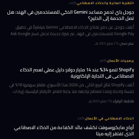
·
التقنية المالية والذكاء الاصطناعي
4
د
جوجل باي تدمج مساعد Gemini الذكي للمستخدمين في الهند: هل
تصل الخدمة إلى الخليج؟
أعلنت جوجل عن دمج نماذج الذكاء الاصطناعي Gemini مباشرةً في تطبيق
Google Pay للمستخدمين في الهند، عبر ميزة جديدة تحمل اسم Ask Google
Pay. تتيح هذه الخطوة للمستخدمين التحدث أو الكتابة بلغة طبيعية للاستف
عمر حسن
·
٢٥ صفر ١٤٤٨ هـ
·
برمجيات الأعمال
6
د
Shopify تنمو 34% عند 14 مليار دولار: دليل عملي لعصر الذكاء
الاصطناعي في التجارة الإلكترونية
أعلنت Shopify نتائج الربع الثاني من 2026 هذا الأسبوع، فقفز سهمها 18% في
جلسة واحدة ومحا معظم تراجعه منذ بداية العام. الأرقام الرئيسية: إيرادات
ربعية 3.58 مليار دولار بنمو 34%، وحجم بضائع إجمالي GMV بل
فاطمة الزهراء
·
٢٥ صفر ١٤٤٨ هـ
·
الذكاء الاصطناعي في الأعمال
5
د
أرباح مايكروسوفت تكشف عائد الكفاءة من الذكاء الاصطناعي
الذي تفتقر إليه ميتا