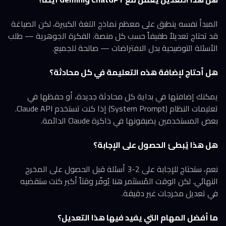
المبدأ نفسه ينطبق على معظم نماذج اللغة الكبيرة، لكن الصياغة
قد تحتاج تعديلاً طفيفاً حسب كل منصة. الفكرة الجوهرية — طلب
الأسئلة التوضيحية بدل الافتراضات — صالحة للجميع.
هل أحتاج لإضافة هذه التعليمة في كل محادثة؟
يمكنك إضافتها في بداية كل محادثة جديدة، أو حفظها في
تعليمات النظام (System Prompt) إذا كنت تستخدم Claude API.
بعض المستخدمين يضيفونها في ذاكرة Claude الدائمة.
هل هذا يُبطئ الحصول على الإجابة؟
نعم، ستحتاج للإجابة على 2-3 أسئلة قبل الحصول على المخرج
النهائي. لكن الوقت المُستثمر هنا يُوفّر وقتاً أكبر كنت ستقضيه
في تعديل مخرجات غير دقيقة.
ما أفضل المهام التي يفيد فيها هذا التعديل؟