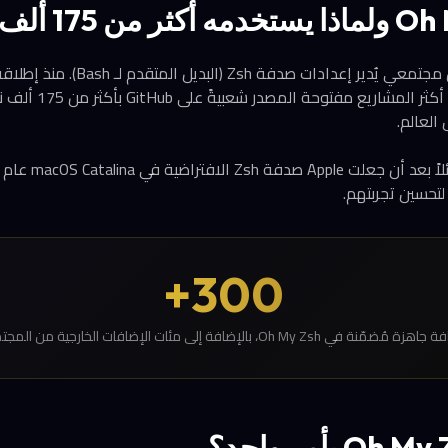
Robby Russell، أصبح أح
تحسين تجربتهم.
300+
زة مُضمّنة في Oh My Zsh، بالإضافة إلى مئات الإضافات الخارجية من المجتمع