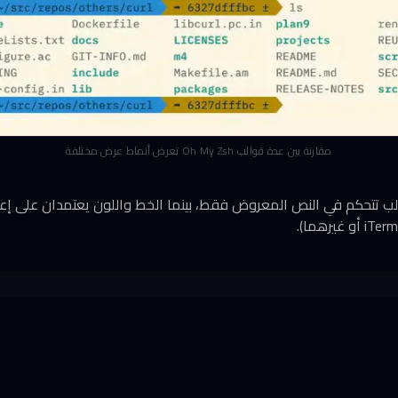
مقارنة بين عدة قوالب Oh My Zsh تعرض أنماط عرض مختلفة
الب تتحكم في النص المعروض فقط، بينما الخط واللون يعتمدان على إعد