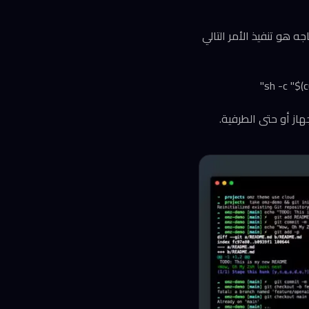
 الافتراضي في macOS الحديث). كل ما تحتاجه هو تنفيذ الأمر التالي
sh -c "$(