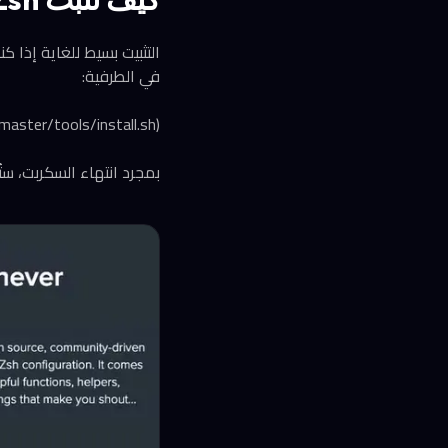
في الطرفية:
ster/tools/install.sh)"
بمجرد انتهاء السكربت، ستُحدّث جلسة Zsh تلقائياً وسترى التغييرات فوراً. لا حاجة