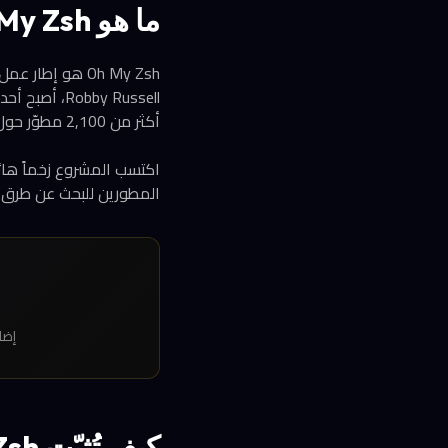
ما هو Oh My Zsh ولماذا يستخدمه أكثر من 175 ألف مطوّر؟
أكثر من 2,100 مطوّر حول العالم.
المطورين للبحث عن طرق ل
إضافة جاه
كيف تُثبّت Oh My Zsh بأمر واحد؟