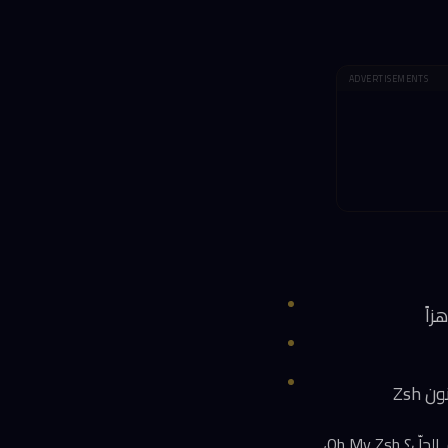
ADVERTISEMENTS
إذا كنت تقضي ساعات يومياً في سطر الأوامر، فأنت تعلم أن الطرفية الافتراضية مملّة ومحدودة. الحلّ؟ Oh My Zsh،