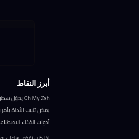
أبرز النقاط
Oh My Zsh يحوّل سطر الأوامر إلى بيئة عمل متقدمة بأكثر من 300 إضافة و150 قالباً جاهزاً
يمكن تثبيت الأداة بأمر
أدوات الذكاء الاصطناعي مثل Antigravity CLI تُسرّع تخصيص الإعدادات 