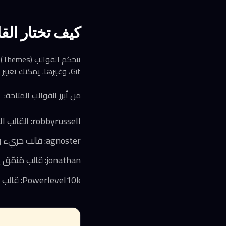
كيف تختار القالب 
ت
Git، وغيرها. يمكنك تغيير القالب بتعديل متغير ZSH_THEME في ملف ~/.zshrc.
من أبرز القوالب المتاحة:
robbyrussell: القالب الافتراضي، بسيط وعملي
agnoster: قالب جريء وغني بالتفاصيل، مثالي لمستخدمي Git المكثفين
jonathan: قالب مُنمّق يعرض الوقت بشكل بارز
Powerlevel10k: قالب خارجي شهير بأداء فائق وتخصيص مرن