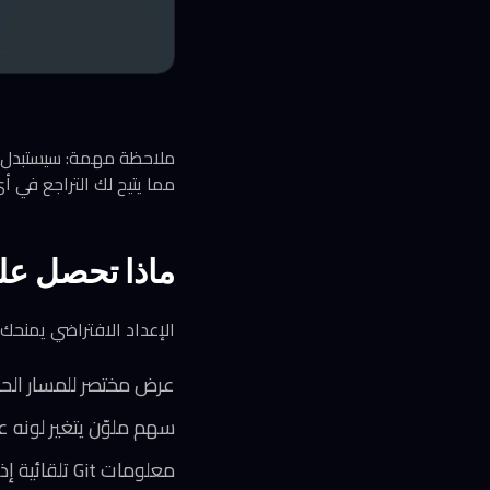
مما يتيح لك التراجع في أ
ماذا تحصل علي
الإعداد الافتراضي يمنحك
عرض مختصر للمسار الحال
سهم ملوّن يتغير لونه عن
معلومات Git تلقائية إذا كنت داخل مستودع، عبر إضافة git المُفعّلة افتراضياً