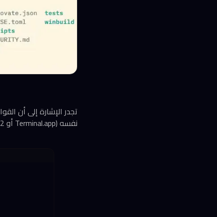
تجدر الإشارة إلى أن القو
نفسه (Terminal.app أو iTerm2 أو غيرهما).