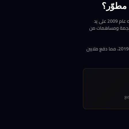
Oh My Zsh هو إطار عمل مجتمعي يُدير إعدادات صدفة Zsh (البديل المتقدم لـ Bash). منذ إطلاقه عام 2009 على يد
د أكثر المشاريع مفتوحة المصدر شعبيةً على GitHub بأكثر من 175 ألف نجمة ومساهمات من
اكتسب المشروع زخماً هائلاً بعد أن جعلت Apple صدفة Zsh الافتراضية في macOS Catalina عام 2019، مما دفع ملايين