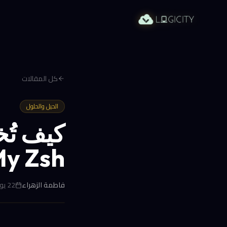
كل المقالات
الحيل والحلول
كيف تُ
Oh My Zsh والذك
فاطمة الزهراء
22 يونيو 2026 في 2:51 ص