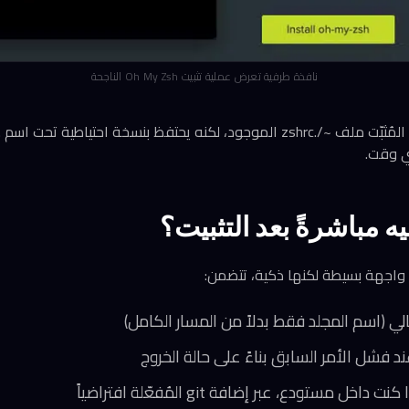
نافذة طرفية تعرض عملية تثبيت Oh My Zsh الناجحة
ي وقت.
ه مباشرةً بعد التثبيت؟
 واجهة بسيطة لكنها ذكية، تتضمن:
ي (اسم المجلد فقط بدلاً من المسار الكامل)
د فشل الأمر السابق بناءً على حالة الخروج