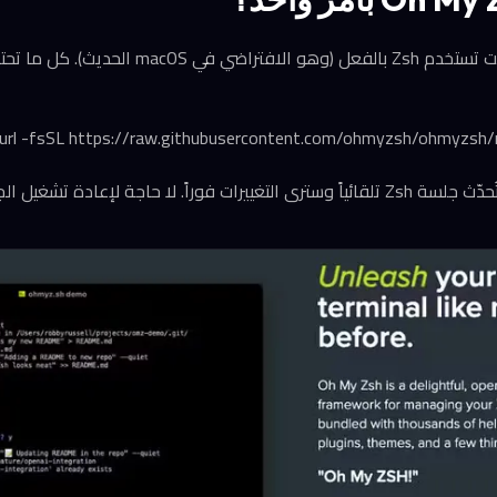
التثبيت بسيط للغاية إذا كنت تستخدم Zsh بالفعل (وهو
curl -fsSL https://raw.githubusercontent.com/ohmyzsh/ohmyzsh/ma
 لإعادة تشغيل الجهاز أو حتى الطرفية.