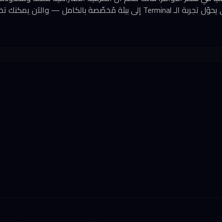
الإطار مفتوح المصدر الذي يحوّل تجربة الـ Terminal إلى بيئة مُخصّصة بالكام