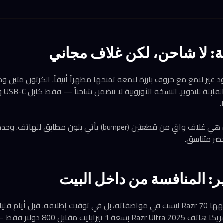
ة: لا شاحن، لكن غلاف مجاني
غير لامع مع حروف بارزة لامعة تمنحها مظهراً أنيقاً. الكرتون متين وخال
الإضافة المجانية الوحيدة هي غلاف واقٍ من قطعتين (bumper) يأتي 
ضر متناسق.
: المنافسة من داخل البيت
المشكلة الأكبر التي يواجهها Razr 70 ليست في مواصفاته، بل في توقيت إطلاقه. قبل