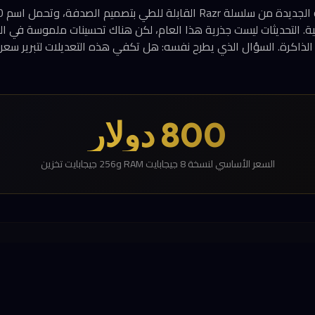
يكية. التحديثات ليست جذرية هذا العام، لكن هناك تحسينات ملموسة في الم
800 دولار
السعر الأساسي لنسخة 8 جيجابايت RAM و256 جيجابايت تخزين