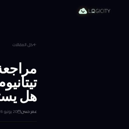
كل المقالات
تيتانيو
هل يست
عمر حسن
20 يونيو 2026 في 6:01 ص