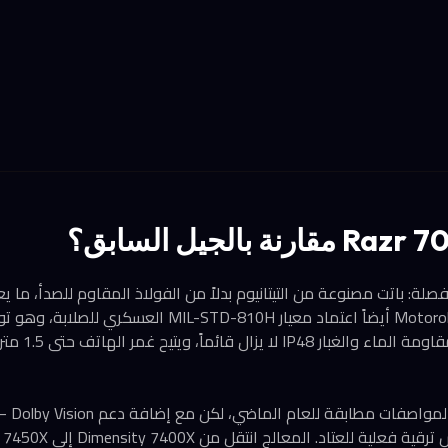
مفصلة: باتت مصنوعة من التيتانيوم بدلاً من الفولاذ المقاوم للصدأ، ما يع
مماثلاً أو أخف. أضافت Motorola أيضاً اعتماد معيار L-STD-810H
على صعيد 