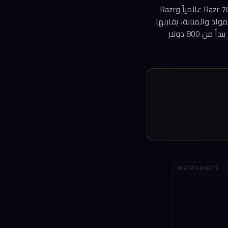
أطلقت Motorola النسخة الجديدة من سلسلة Razr القابلة للطي بتصميم الصدفة، وتحمل اسم Razr 70 عالمياً وRazr
واد والمتانة، يقابلها
تراجع محير في مواصفات الذاكرة. السؤال الذي يطرح نفسه: هل تكفي هذه التعديلات لتبرير سعر يبدأ من 800 دولار
ADVERTISEMENTS