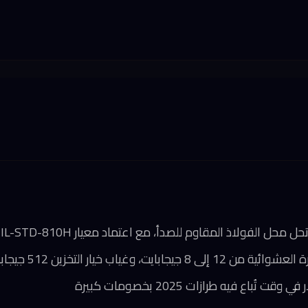
 الفولاذ المقاوم للصدأ، مع اعتماد معيار MIL-STD-810H للمتانة
ايت، وغياب خيار التخزين 512 جيجابايت