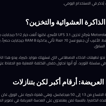
يُذكر في الاستخدام اليومي.
الذاكرة العشوائية والتخزين؟
هنا تبدأ المفارقة: اختارت Motorola شرائ
السابق.
و تطبيقات الذكاء الاصطناعي التي تستهلك موارد كبيرة، يبدو هذا التراجع 
 العريضة: أرقام أكبر لكن بتنازلات
قفزت دقة الكاميرا فائقة الاتساع من 13 إلى 50 ميجابكسل، وهي قفزة كبيرة على
 هذه الكاميرا. بالنسبة لمن يعتمدون على العدسة العريضة في تصوير الم