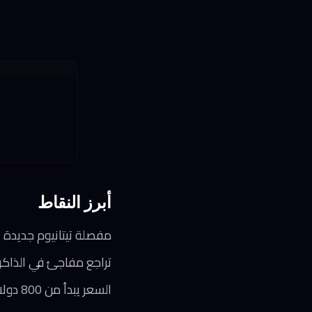
أبرز النقاط
مفصلة تيتانيوم جديدة تحل محل
تراجع مفاجئ في الذاكرة العشوائية من 12 إلى 8 جيجاب
السعر يبدأ من 800 دولار في وقت تُباع فيه طرازات 2025 بخصومات كبيرة