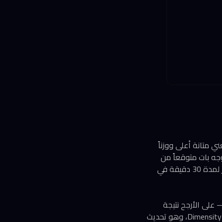
ني متانة أعلى ووزناً
MI العسكري للصلابة، وهو توجه بات متوقعاً من
هواتف الشركة. تصنيف مقاومة الماء والغبار IP48 لا يزال قائماً، ويتيح غمر الهاتف حتى 1.5 متر لمدة 30 دقيقة في
الشاشة، تبدو المواصفات مطابقة للعام الماضي، لكن مع إضافة دعم Dolby Vision — على الأرجح نتيجة
اعتماد رسمي للوحة وليس ترقية فعلية للعتاد. المعالج انتقل من Dimensity 7400X إلى Dimensity 7450X، وهو تحديث