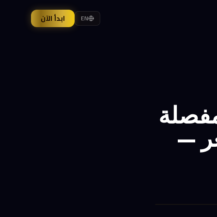
ابدأ الآن
EN
Motorola Razr 7: مفصلة
عر —