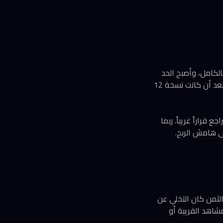
ح تخزين UFS 3.1 الأسرع، لكنها ألغت خيار 512 جيجابايت بالكامل، وأصبح الحد
الأقصى 256 جيجابايت فقط. الأغرب أن جميع نسخ Razr 70 تأتي بذاكرة RAM 8 جيجابايت حصراً، بعد أن كانت نسخة 12
قراراً غريباً. ربما
 الورق. لكن الثمن كان التخلي عن
شاهد القريبة أو