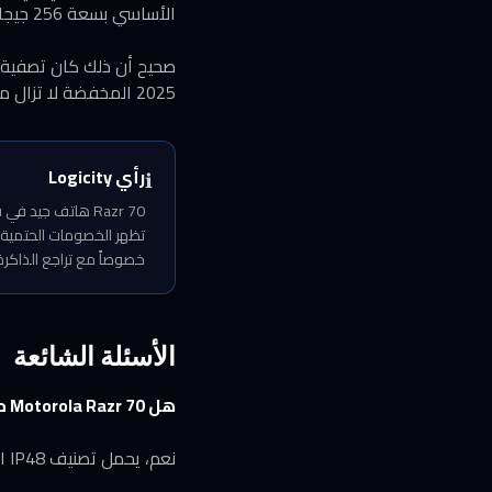
الأساسي بسعة 256 جيجابايت.
صحيح أن ذلك كان تصفية م
2025 المخفضة لا تزال متاحة في الأسواق، وتقدم قيمة أفضل لمن لا يحتاج أحدث مفصلة تيتانيوم.
رأي Logicity
ℹ️
Razr 70 هاتف جي
خصوصاً مع تراجع الذاكرة
الأسئلة الشائعة
هل Motorola Razr 70 مقاوم للماء؟
نعم، يحمل تصنيف IP48 الذي يسمح بغمره حتى 1.5 متر لمدة 30 دقيقة في المياه العذبة، مع مقاومة محدودة للغبار.