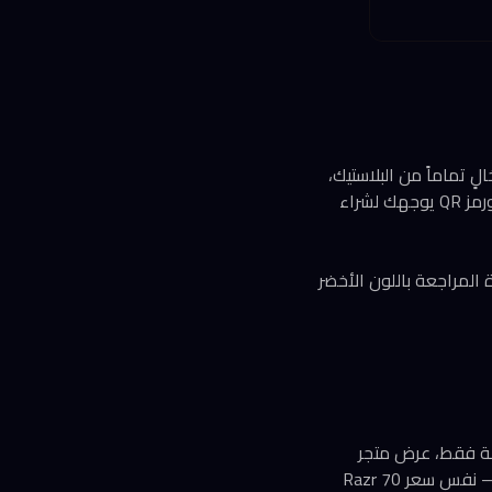
ٍ تماماً من البلاستيك،
مع استخدام أحبار الصويا القابلة للتدوير. النسخة الأوروبية لا تتضمن شاحناً — فقط كابل USB-C ورمز QR يوجهك لشراء
بلون مطابق للهاتف. وحدة المراجعة باللون الأخضر
 أيام قليلة فقط، عرض متجر
Motorola الرسمي في أمريكا هاتف Razr Ultra 2025 بسعة 1 تيرابايت مقابل 800 دولار فقط — نفس سعر Razr 70