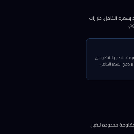
بسعره الكامل. طرازات
مة، ننصح بالانتظار حتى
ة المفصلة وحدها لا تبرر دفع السعر الكامل،