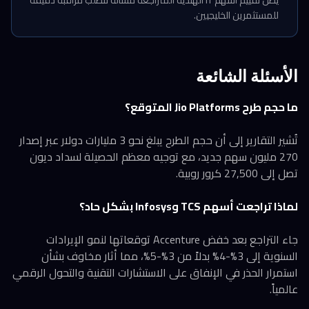
للمستثمرين الخليجيين.
الأسئلة الشائعة
ما حجم طرح Jio Platforms المتوقع؟
تُشير التقارير إلى أن حجم الطرح يبلغ نحو 3 مليارات دولار عبر إصدار
270 مليون سهم جديد، مع توجيه معظم الحصيلة لسداد ديون
تصل إلى 27,500 كرور روبية.
لماذا تراجعت أسهم TCS وInfosys بشكل حاد؟
جاء التراجع بعد خفض Accenture توقعاتها لنمو الإيرادات
السنوية إلى 3%-4% بدلاً من 3%-5%، مما أثار مخاوف بشأن
استمرار الحذر في الإنفاق على الاستشارات التقنية والتحول الرقمي
عالمياً.