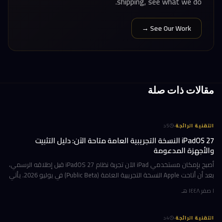
shipping, see what we do.
See Our Work →
مقالات ذات صلة
·
التقنية الرائجة
5
د
iPadOS 27 النسخة التجريبية العامة متاحة الآن: دليل التثبيت
والأجهزة المدعومة
أصبح بإمكان مستخدمي iPad الآن تجربة نظام iPadOS 27 قبل إطلاقه الرسمي،
بعد أن أتاحت Apple النسخة التجريبية العامة (Public Beta) في يوليو 2026. يأتي
هذا التحديث حاملاً ترقيات جوهرية تتمحور حول Apple Int
١ صفر ١٤٤٨ هـ
·
التقنية الرائجة
4
د