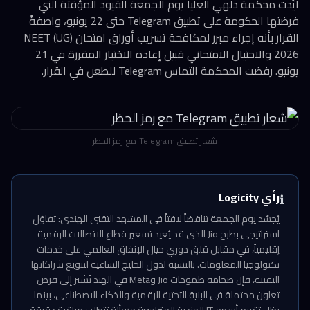
أيّدت محكمة دلهي العليا يوم الجمعة القيود المؤقتة التي
فرضتها الحكومة على تطبيق Telegram حتى 22 يونيو، واصفةً
القرار بأنه إجراء مبرر لمكافحة تسريب أوراق امتحان NEET (UG)
2026 والاحتيال الامتحاني قبيل إعادة الاختبار المقررة في 21
يونيو. رفضت المحكمة التماس Telegram للطعن في القرار.
شعار تطبيق Telegram مع رمز الحظر
رأي Logicity
ℹ️
يُجسّد يوم الجمعة تناقضاً لافتاً في المشهد التقني الهندي: تفاؤل
استراتيجي بطرح Jio الذي قد يُعيد تسعير قطاع الاتصالات الرقمية
إقليمياً، في مقابل قلق دوري حيال الإنفاق العالمي على خدمات
تكنولوجيا المعلومات. بالنسبة لدول الخليج الساعية لتنويع شراكاتها
التقنية، فإن ضخامة طموحات Jio وMeta في الهند تُشير إلى فرص
تعاون محتملة في البنية التحتية الرقمية والذكاء الاصطناعي، بينما
يظل تقييم أسهم IT الهندية المتراجعة مسألة تتطلب مراقبة دقيقة