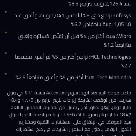
عند 2,126.4 روبية بتراجع 3.5%
Infosys: تراجع حتى 8% ليلامس 1,041 روبية، وأغلق عند
1,051.8 روبية بانخفاض 6.7%
Wipro: هبط أكثر من 4% قبل أن يُقلّص خسائره ويُغلق
متراجعاً 1.2%
HCL Technologies: تراجع أكثر من 5% ثم أغلق منخفضاً
2.7%
Tech Mahindra: هبط أكثر من 5% وأغلق متراجعاً 2.5%
جاءت موجة البيع بعد انهيار سهم Accenture بنسبة 11% في وول
ستريت، حين توقعت الشركة إيرادات للربع الرابع بين 17.75 و18.4
مليار دولار، وهو نطاق أدنى بقليل من تقديرات المحللين البالغة
18.47 مليار دولار وفق بيانات LSEG. الرسالة واضحة: الحذر لا يزال
سيد الموقف في الإنفاق على الاستشارات التقنية ومشاريع
التحول الرقمي، حتى مع استمرار الشركات في ضخ استثمارات