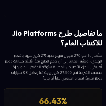
ما تفاصيل طرح Jio Platforms
للاكتتاب العام؟
ستُصدر Jio نحو 270 مليون سهم جديد (27 كرور سهم بالتعبير
الهندي)، وتشير التقارير إلى أن حجم الطرح يُقدَّر بثلاثة مليارات دولار
أمريكي. الجزء الأكبر من الحصيلة سيُوجَّه لتخفيض الديون؛ إذ
خصصت الشركة نحو 27,500 كرور روبية (ما يعادل 3.3 مليارات
دولار تقريباً) لسداد القروض كلياً أو جزئياً.
66.43%