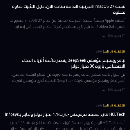
نسخة macOS 27 التجريبية العامة متاحة الآن: دليل التثبيت خطوة
بخطوة
أطلقت Apple رسمياً النسخة التجريبية العامة من نظام macOS 27 المعروف
باسم Golden Gate، ما يتيح لأي مستخدم تجربة النظام الجديد قبل إصداره
الرسمي المتوقع في خريف 2026. إن كنت تمتلك جهاز Mac بشريحة Apple
٢٩ محرم ١٤٤٨ هـ
·
التقنية الرائجة
5
د
ليانغ وينفينغ مؤسس DeepSeek يتصدر قائمة أثرياء الذكاء
الاصطناعي بثروة 36 مليار دولار
في تحول لافت يعكس إعادة رسم خريطة الثروة في قطاع التقنية العالمي،
أصبح ليانغ وينفينغ مؤسس شركة DeepSeek الصينية أغنى مؤسس لشركة
ذكاء اصطناعي في العالم، بثروة بلغت 36 مليار دولار وفقاً لمؤشر بلومبرغ لل
٢٩ محرم ١٤٤٨ هـ
·
التقنية الرائجة
4
د
HCLTech تنتزع صفقة مرسيدس-بنز بـ1.14 مليار دولار وتُطيح بـInfosys
أعلنت HCLTech الهندية يوم الجمعة فوزها بعقد ضخم تبلغ قيمته 1.14 مليار
دولار لتحويل وإدارة بيئة العمل الرقمية وخدمات الشبكات المؤسسية لصالح