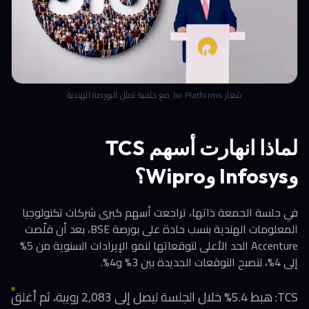
شعار Jio Platforms مع خلفية تمثل البورصة الهندية
لماذا انهارت أسهم TCS
وInfosys وWipro؟
في جلسة الجمعة ذاتها، تراجعت أسهم كبرى شركات تكنولوجيا
المعلومات الهندية بنسب حادة على بورصة BSE، بعد أن قلّصت
Accenture الحد الأعلى لتوقعاتها لنمو الإيرادات السنوية من 5%
إلى 4%، لتصبح التوقعات الجديدة بين 3% و4%.
TCS: هبط 5.4% خلال الجلسة ليصل إلى 2,083 روبية، ثم أغلق