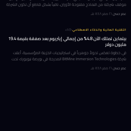
موقف شركته من النماذج مفتوحة الأوزان، نافياً بشكل قاطع أن تكون الشركة
قد طالبت بحظرها. جاء ذلك وسط جدل متصاعد في واشنطن حول كيف
عمر حسن
·
٢١ صفر ١٤٤٨ هـ
·
التقنية المالية والذكاء الاصطناعي
5
د
بيتماين تمتلك الآن 4.8% من إجمالي إيثريوم بعد صفقة بقيمة 19.4
مليون دولار
في خطوة تعكس تحولاً جوهرياً في استراتيجيات الخزينة المؤسسية، أعلنت
شركة BitMine Immersion Technologies المدرجة في بورصة نيويورك تحت
الرمز BMNR أن حيازتها من عملة إيثريوم (ETH) بلغت نحو 5.79 مليون توكن
عمر حسن
·
٢١ صفر ١٤٤٨ هـ