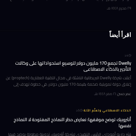
شركة أوروبية كبرى. ولم تُفصح الشركة عن هوية العميل في إفصاحها
٢٩ محرم ١٤٤٨ هـ
اقرأ أيضاً
4
د
Dwelly تجمع 170 مليون دولار لتوسيع استحواذاتها على وكالات
التأجير بالذكاء الاصطناعي
أعلنت شركة Dwelly البريطانية الناشئة في مجال التقنية العقارية (proptech) عن
إغلاق جولة تمويلية ضخمة بقيمة 170 مليون دولار، في خطوة تهدف إلى
تسريع استراتيجيتها القائمة على الاستحواذ على وكالات التأجير
عمر حسن
·
٢١ صفر ١٤٤٨ هـ
·
الذكاء الاصطناعي وتعلّم الآلة
5
د
أنثروبيك توضح موقفها: نعارض حظر النماذج المفتوحة لا النماذج
نفسها
نشر داريو أموداي، الرئيس التنفيذي لشركة أنثروبيك، تدوينة مطولة يوضح فيها