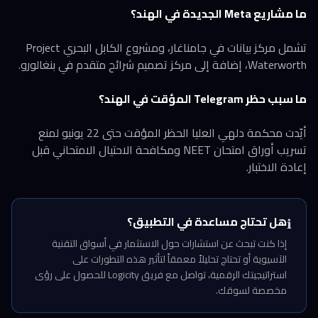
ما مشاريع Meta الجديدة في الهند؟
تشمل مركز بيانات في جامناغار، ومشروع الكابل البحري Project
Waterworth، إضافة إلى مركز تصميم شرائح متقدم في بنغالورو.
ما سبب حظر Telegram المؤقت في الهند؟
أيّدت محكمة دلهي العليا الحظر المؤقت حتى 22 يونيو لمنع
تسريب أوراق امتحان NEET ومكافحة الاحتيال الامتحاني قبل
إعادة الاختبار.
هل تحتاج مساعدة في التطبيق؟
ℹ️
إذا كنت تبحث عن استشارات حول الاستثمار في أسواق التقنية
الآسيوية أو تحتاج تحليلاً معمقاً لتأثير هذه التطورات على
استراتيجيتك الرقمية، تواصل مع فريق Logicity للحصول على رؤى
مخصصة لسوقك.