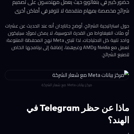
حضور كبير في بنغالورو حيث يعمل مهندسون على تصميم
شرائح مخصصة بمهام متقدمة لا تتوفر في أماكن أخرى
حول استراتيجية الشرائح، أوضح جاناردان أنه عند الحديث عن عشرات
أو مئات الغيغاواط من القدرة الحوسبية، لا يمكن لمورّد سيليكون
واحد تلبية كل الاحتياجات. لذا تتبنى Meta نهج المحفظة المتنوعة:
تعمل مع Nvidia وAMD وغيرهما، إضافة إلى برنامجها الخاص
لتصنيع الشرائح.
مركز بيانات Meta مع شعار الشركة
ماذا عن حظر Telegram في
الهند؟