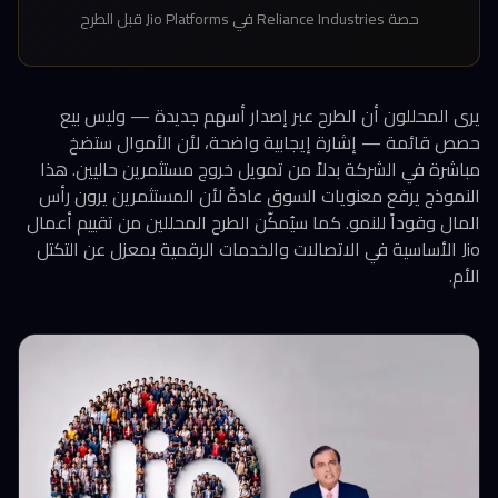
حصة Reliance Industries في Jio Platforms قبل الطرح
يرى المحللون أن الطرح عبر إصدار أسهم جديدة — وليس بيع
حصص قائمة — إشارة إيجابية واضحة، لأن الأموال ستضخ
مباشرة في الشركة بدلاً من تمويل خروج مستثمرين حاليين. هذا
النموذج يرفع معنويات السوق عادةً لأن المستثمرين يرون رأس
المال وقوداً للنمو. كما سيُمكّن الطرح المحللين من تقييم أعمال
Jio الأساسية في الاتصالات والخدمات الرقمية بمعزل عن التكتل
الأم.