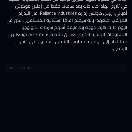
في تاريخ الهند. جاء ذلك بعد ساعات فقط من إعلان موكيش
أمباني، رئيس مجلس إدارة Reliance Industries، عن الإدراج
المرتقب، متعهداً بأنه سيفتح آفاقاً استثنائية للمستثمرين. لكن في
اليوم ذاته، هزّت موجة بيع عنيفة أسهم شركات تكنولوجيا
المعلومات الهندية الكبرى بعد أن خفّضت Accenture توقعاتها،
مما أعاد إلى الواجهة مخاوف الإنفاق التقديري على التحول
الرقمي.
ADVERTISEMENTS