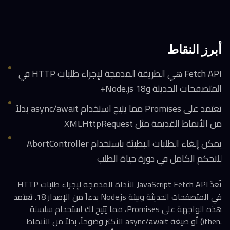
أبرز النقاط
Fetch API هي الطريقة المدمجة لإجراء طلبات HTTP في
المتصفحات الحديثة وNode.js 18+
تعتمد على Promises مما يتيح استخدام async/await بدلاً
من الأنماط القديمة مثل XMLHttpRequest
يمكن إلغاء الطلبات البطيئة باستخدام AbortController
للتحكم الكامل في دورة حياة الطلب
تُعدّ JavaScript Fetch API الأداة المدمجة لإجراء طلبات HTTP
في المتصفحات الحديثة وبيئة Node.js بدءاً من الإصدار 18. تعتمد
هذه الواجهة على Promises، مما يُتيح لك استخدام سلسلة
.then() أو صيغة async/await الأكثر وضوحاً، بدلاً من الأنماط