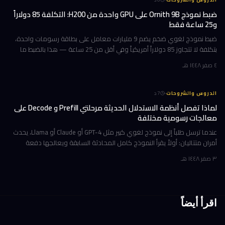
ضبط نموذج Ornith 9B على GPU واحدة من H200: التكلفة 85 دولاراً
و25 ساعة فقط
ضبط نموذج لغوي ضخم يضم 9 مليارات معامل على بطاقة رسومات واحدة،
بتكلفة لا تتجاوز 85 دولاراً أمريكياً وفي أقل من 25 ساعة — هذا بالضبط ما
نفّذه فريق DigitalOcean مع نموذج Ornith-1.0-9B مفتوح المصدر من De
٤ صفر ١٤٤٨ هـ
·
الدروس والشروحات
7
د
لماذا تفصل أنظمة الاستدلال الحديثة مرحلتي Prefill و Decode على
معالجات رسومية مختلفة
عندما ترسل طلباً إلى نموذج لغوي كبير مثل GPT-4 أو Claude أو Llama، يحدث
أمران متتاليان: أولاً يقرأ النموذج كامل المحادثة السابقة ويعالجها دفعة
واحدة (مرحلة Prefill)، ثم يبدأ بتوليد الردّ كلمة بكلمة (م
٣ صفر ١٤٤٨ هـ
اقرأ أيضاً