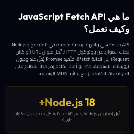
ما هي JavaScript Fetch API
وكيف تعمل؟
Fetch API هي واجهة برمجية متوفرة في المتصفح وNode.js
لطلب الموارد عبر بروتوكول HTTP. تُمرّر عنوان URL (أو كائن
Request) إلى الدالة fetch()، فتُعيد Promise يُحلّ عند وصول
ترويسات الاستجابة، حتى لو أعاد الخادم رمز خطأ. للاطلاع على
المواصفات الكاملة، راجع وثائق MDN الرسمية.
Node.js 18+
أول إصدار من Node.js يدعم Fetch API بشكل مدمج دون مكتبات
خارجية