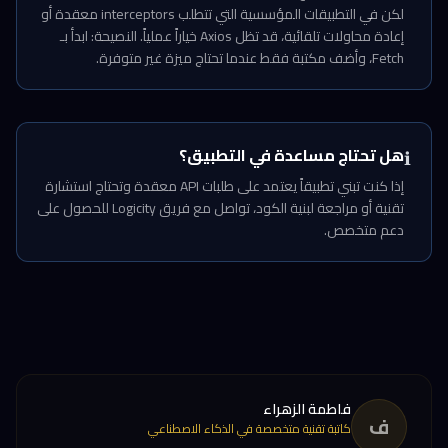
لكن في التطبيقات المؤسسية التي تتطلب interceptors معقدة أو
إعادة محاولات تلقائية، قد تظل Axios خياراً عملياً. النصيحة: ابدأ بـ
Fetch، وأضف مكتبة فقط عندما تحتاج ميزة غير متوفرة.
هل تحتاج مساعدة في التطبيق؟
ℹ️
إذا كنت تبني تطبيقاً يعتمد على طلبات API معقدة وتحتاج استشارة
تقنية أو مراجعة لبنية الكود، تواصل مع فريق Logicity للحصول على
دعم متخصص.
فاطمة الزهراء
ف
كاتبة تقنية متخصصة في الذكاء الاصطناعي