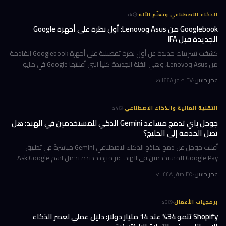
·
الذكاء الاصطناعي وتعلّم الآلة
4
د
Googlebook من Asus وLenovo: أول نظرة على أجهزة Google
الجديدة قبل IFA
كشفت تسريبات جديدة عن أول نظرة تفصيلية على أجهزة Googlebook القادمة
من Asus وLenovo، وهي الفئة الجديدة كلياً التي أعلنتها Google في مايو
الماضي كبديل محتمل أو مكمّل لأجهزة Chromebook. التسريبات تأتي ق
عمر حسن
·
٢٧ صفر ١٤٤٨ هـ
·
التقنية المالية والذكاء الاصطناعي
4
د
جوجل باي تدمج مساعد Gemini الذكي للمستخدمين في الهند: هل
تصل الخدمة إلى الخليج؟
أعلنت جوجل عن دمج نماذج الذكاء الاصطناعي Gemini مباشرةً في تطبيق
Google Pay للمستخدمين في الهند، عبر ميزة جديدة تحمل اسم Ask Google
Pay. تتيح هذه الخطوة للمستخدمين التحدث أو الكتابة بلغة طبيعية للاستف
عمر حسن
·
٢٥ صفر ١٤٤٨ هـ
·
برمجيات الأعمال
6
د
Shopify تنمو 34% عند 14 مليار دولار: دليل عملي لعصر الذكاء