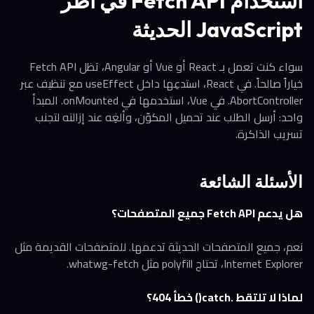
استخدام Fetch API في أُطر
JavaScript الحديثة
سواء كنت تعمل بـ React أو Vue أو Angular، تظل Fetch API
خياراً صالحاً. في React، استدعِها داخل useEffect مع تنظيف عبر
AbortController. في Vue، استخدمها في onMounted. المبدأ
واحد: أرسل الطلب عند تحميل المكوّن، وألغِه عند إزالته لتجنب
تسريب الذاكرة.
الأسئلة الشائعة
هل يدعم Fetch API جميع المتصفحات؟
نعم، جميع المتصفحات الحديثة تدعمها. للمتصفحات القديمة مثل
Internet Explorer، تحتاج polyfill مثل whatwg-fetch.
لماذا لا تلتقط .catch() خطأ 404؟