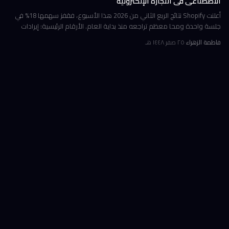
الاصطناعي في التجارة الإلكترونية
أعلنت Shopify نتائج الربع الثاني من 2026 هذا الأسبوع، فقفز سهمها 18% في
جلسة واحدة ومحا معظم تراجعه منذ بداية العام. الأرقام الرئيسية: إيرادات
ربعية 3.58 مليار دولار بنمو 34%، وحجم بضائع إجمالي GMV بل
فاطمة الزهراء
·
٢٥ صفر ١٤٤٨ هـ