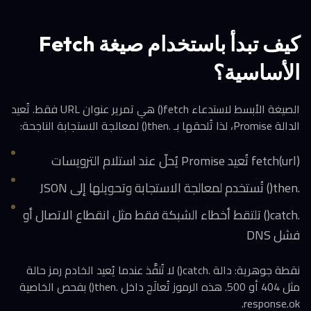
كيف تبدأ باستخدام صيغة Fetch
الأساسية؟
الصيغة الأبسط لاستدعاء fetch() هي تمرير عنوان URL فقط. تُعيد
الدالة Promise، لذا تُلحقها بـ .then() لمعالجة الاستجابة الناجحة:
fetch(url) تُعيد Promise يُحلّ عند استلام الترويسات
.then() تُستخدم لمعالجة الاستجابة وتحويلها إلى JSON
.catch() تلتقط أخطاء الشبكة فقط مثل انقطاع الاتصال أو
فشل DNS
نقطة جوهرية: دالة .catch() لا تُنفَّذ عندما يُعيد الخادم رمز حالة
مثل 404 أو 500. هذه الرموز تُعالَج داخل .then() بفحص الخاصية
response.ok.