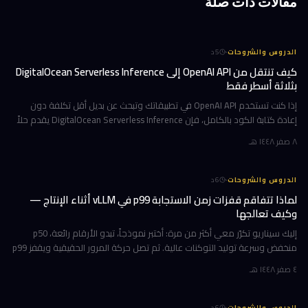
مقالات ذات صلة
·
الدروس والشروحات
5
د
كيف تنتقل من OpenAI API إلى DigitalOcean Serverless Inference
بثلاثة أسطر فقط
إذا كنت تستخدم OpenAI API في تطبيقاتك وتبحث عن بديل أقل تكلفة دون
إعادة كتابة الكود بالكامل، فإن DigitalOcean Serverless Inference يقدم حلاً
عملياً: نقاط نهاية متوافقة مع OpenAI SDK تتيح لك الانتقال ب
٨ صفر ١٤٤٨ هـ
·
الدروس والشروحات
6
د
لماذا تتفاقم قفزات زمن الاستجابة p99 في vLLM أثناء الإنتاج —
وكيف تعالجها
إليك سيناريو تكرّر معي أكثر من مرة: أختبر نموذجاً، تبدو الأرقام رائعة، p50
منخفض وسرعة توليد التوكنات عالية. ثم تصل حركة المرور الحقيقية ويقفز p99
فجأة إلى خمسة أو عشرة أضعاف ما قسته. النموذج ذاته، وا
٤ صفر ١٤٤٨ هـ
·
الدروس والشروحات
6
د