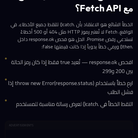
مع Fetch API؟
الخطأ الشائع هو الاعتقاد بأن .catch() تلتقط جميع الأخطاء. في
الواقع، Fetch لا تُعتبر رموز HTTP مثل 404 أو 500 أخطاءً
تستدعي رفض Promise. الحل هو فحص response.ok داخل
.then() ورمي خطأ يدوياً إذا كانت قيمتها false:
افحص response.ok — تُعيد true فقط إذا كان رمز الحالة
بين 200 و299
ارمِ خطأ باستخدام throw new Error(response.status) إذا
فشل الطلب
التقط الخطأ في .catch() لعرض رسالة مناسبة للمستخدم
ADVERTISEMENTS