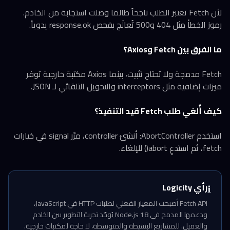
لأن Fetch تعتبر الطلب ناجحاً طالما وصلت استجابة من الخادم.
رموز الخطأ مثل 404 و500 تُعالَج بفحص response.ok يدوياً.
ما الفرق بين Fetch وAxios؟
Fetch مدمجة ولا تحتاج تثبيت، بينما Axios مكتبة خارجية توفر
ميزات إضافية مثل interceptors والتحويل التلقائي لـ JSON.
كيف أُلغي طلب Fetch قيد التنفيذ؟
استخدم AbortController: أنشئ controller، مرّر signal في خيارات
fetch، ثم استدعِ abort() للإلغاء.
رأي Logicity
ℹ️
Fetch API أصبحت المعيار الفعلي لطلبات HTTP في JavaScript،
ودعمها المدمج في Node.js 18 يُوحّد تجربة التطوير بين الخادم
والعميل. للمشاريع البسيطة والمتوسطة، لا حاجة لمكتبات خارجية.