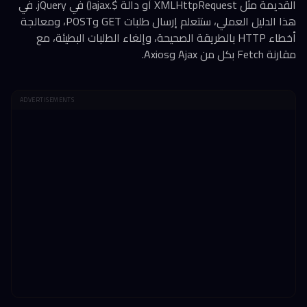
القديمة مثل XMLHttpRequest أو دالة $.ajax() في jQuery. في
هذا الدليل العملي، ستتعلم إرسال طلبات GET وPOST، ومعالجة
أخطاء HTTP بالطريقة الصحيحة، وإلغاء الطلبات البطيئة، مع
مقارنة Fetch بكل من Ajax وAxios.
ADVERTISEMENTS