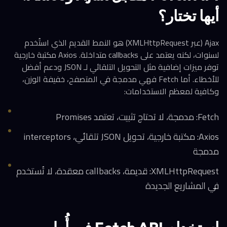
أيها تختار؟
Ajax (عبر XMLHttpRequest) هو النمط القديم الذي استُخدم
لسنوات، لكنه يعتمد على callbacks متداخلة. Axios مكتبة خارجية
توفر ميزات إضافية مثل التحويل التلقائي لـ JSON ودعم أفضل
للأخطاء. أما Fetch فهي مدمجة في المتصفح، خفيفة الوزن،
وكافية لمعظم الاستخدامات:
Fetch: مدمجة، لا تحتاج تثبيت، تعتمد Promises
Axios: مكتبة خارجية، تحويل JSON تلقائي، interceptors
مدمجة
XMLHttpRequest: قديمة، callbacks معقدة، لا تُستخدم
في المشاريع الجديدة