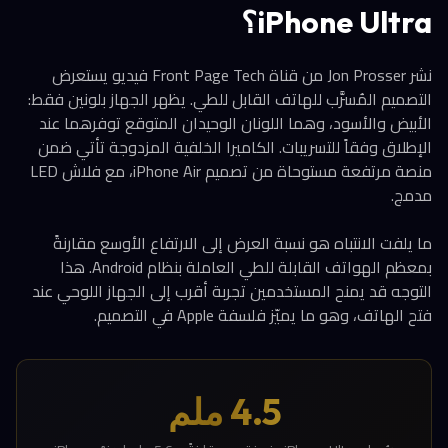
iPhone Ultra؟
نشر Jon Prosser من قناة Front Page Tech فيديو يستعرض
التصميم المُسرَّب للهاتف القابل للطي. يظهر الجهاز بلونين فقط:
الأبيض والأسود، وهما اللونان الوحيدان المتوقع توفرهما عند
الإطلاق وفقاً للتسريبات. الكاميرا الخلفية المزدوجة تأتي ضمن
منصة مرتفعة مستوحاة من تصميم iPhone Air، مع فلاش LED
مدمج.
ما يلفت الانتباه هو نسبة العرض إلى الارتفاع الأوسع مقارنةً
بمعظم الهواتف القابلة للطي العاملة بنظام Android. هذا
التوجه قد يمنح المستخدمين تجربة أقرب إلى الجهاز اللوحي عند
فتح الهاتف، وهو ما يميّز فلسفة Apple في التصميم.
4.5 ملم