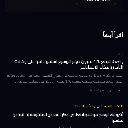
اقرأ أيضاً
4
د
Dwelly تجمع 170 مليون دولار لتوسيع استحواذاتها على وكالات
التأجير بالذكاء الاصطناعي
أعلنت شركة Dwelly البريطانية الناشئة في مجال التقنية العقارية (proptech) عن
إغلاق جولة تمويلية ضخمة بقيمة 170 مليون دولار، في خطوة تهدف إلى
تسريع استراتيجيتها القائمة على الاستحواذ على وكالات التأجير
عمر حسن
·
٢١ صفر ١٤٤٨ هـ
·
الذكاء الاصطناعي وتعلّم الآلة
5
د
أنثروبيك توضح موقفها: نعارض حظر النماذج المفتوحة لا النماذج
نفسها