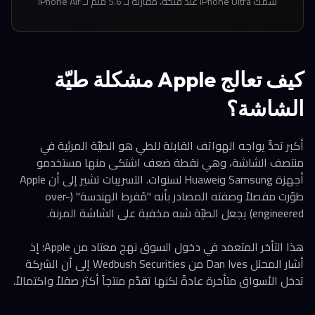
سُمك iPhone Ultra عند فتحه، مقارنةً بـ 5.6 ملم لـ iPhone Air
كيف تعالج Apple مشكلة طيّة
الشاشة؟
أكبر تحدٍّ يواجه الهواتف القابلة للطي هو الطيّة المرئية في
منتصف الشاشة، وهي نقطة ضعف اشتكى منها مستخدمو
أجهزة Samsung وHuawei لسنوات. التسريبات تشير إلى أن Apple
طوّرت مفصلاً وصفته المصادر بأنه "مُفرط الهندسة" (over-
engineered) يجعل الطيّة شبه مخفية على الشاشة المرنة.
هذا التأخر المتعمد في دخول السوق نهج معتاد من Apple؛ إذ
أشار المحلل Dan Ives من Wedbush Securities إلى أن الشركة
تدخل الأسواق متأخرة عادةً لكنها تقدّم منتجاً أكثر صقلاً واكتمالاً.