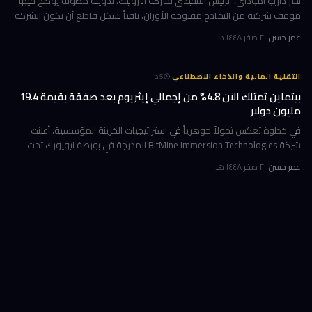
نشر داريو أموداي، الرئيس التنفيذي لشركة أنثروبيك، تدوينة مطولة يوضح فيها
موقف شركته من النماذج مفتوحة الأوزان، نافياً بشكل قاطع أن تكون الشركة
قد طالبت بحظرها. جاء ذلك وسط جدل متصاعد في واشنطن حول كيف
عمر حسن
·
٢١ صفر ١٤٤٨ هـ
·
التقنية المالية والذكاء الاصطناعي
5
د
بيتماين تمتلك الآن 4.8% من إجمالي إيثريوم بعد صفقة بقيمة 19.4
مليون دولار
في خطوة تعكس تحولاً جوهرياً في استراتيجيات الخزينة المؤسسية، أعلنت
شركة BitMine Immersion Technologies المدرجة في بورصة نيويورك تحت
الرمز BMNR أن حيازتها من عملة إيثريوم (ETH) بلغت نحو 5.79 مليون توكن
عمر حسن
·
٢١ صفر ١٤٤٨ هـ