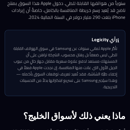
سنوياً من هواتفها القابلة للطي. دخول Apple هذا السوق بمنتج
ناضج قد يُعيد رسم خريطة المنافسة بالكامل، خاصةً أن إيرادات
iPhone بلغت 290 مليار دولار في السنة المالية 2024.
رأي Logicity
ℹ️
تأخُّر Apple ثماني سنوات عن Samsung في سوق الهواتف القابلة
للطي ليس ضعفاً بل رهان محسوب. الشركة تراهن على أن
المستهلك مستعد لدفع علاوة سعرية مقابل جهاز خالٍ من عيوب
الجيل الأول التي عانت منها المنافسة. إن نجحت Apple فعلاً في
إخفاء طيّة الشاشة، فقد تُعيد تعريف توقعات السوق بأكمله —
وهذا سيُجبر Samsung على تسريع ابتكاراتها بدلاً من التحسينات
التدريجية.
ماذا يعني ذلك لأسواق الخليج؟