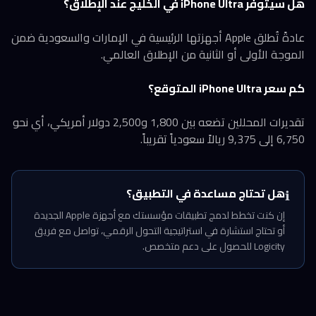
هل سيتوفر iPhone Ultra في الخليج عند الإطلاق؟
عادةً تُطلق Apple أجهزتها الرئيسية في الإمارات والسعودية ضمن
الموجة الأولى أو الثانية من الإطلاق العالمي.
كم سعر iPhone Ultra المتوقع؟
تقديرات المحللين تضعه بين 1,800 و2,500 دولار أمريكي، أي نحو
6,750 إلى 9,375 ريالاً سعودياً تقريباً.
هل تحتاج مساعدة في التطبيق؟
ℹ️
إن كنت تخطط لدمج تطبيقات مؤسستك مع أجهزة Apple الجديدة
أو تحتاج استشارة في استراتيجية التحول الرقمي، تواصل مع فريق
Logicity للحصول على دعم متخصص.