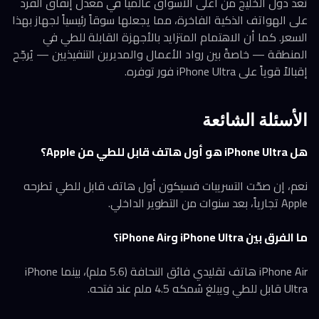
تُعدّ دول الخليج من أعلى الأسواق عالمياً في معدل إنفاق الفرد
على الهواتف الذكية الفاخرة، مما يجعلها سوقاً رئيسياً لجهاز بهذا
السعر. كما أن الاهتمام المتزايد بالأجهزة القابلة للطي في
المنطقة — خاصةً بين رواد الأعمال والمديرين التنفيذيين — يُرجّح
إقبالاً قوياً على iPhone Ultra فور توفره.
الأسئلة الشائعة
هل iPhone Ultra هو أول هاتف قابل للطي من Apple؟
نعم، إن صحّت التسريبات فسيكون أول هاتف قابل للطي تطرحه
Apple تجارياً، بعد سنوات من التطوير الداخلي.
ما الفرق بين iPhone Ultra وiPhone Air؟
iPhone Air هاتف تقليدي فائق النحافة (5.6 ملم)، بينما iPhone
Ultra قابل للطي ويبلغ سُمكه 4.5 ملم عند فتحه.