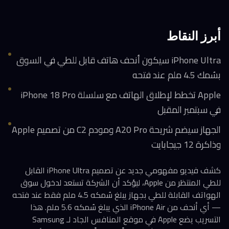
أبرز النقاط
iPhone Ultra سيكون أنحف هاتف قابل للطي في السوق
بسُمك 4.5 ملم عند فتحه
Apple تخطط لإطلاق الهاتف مع سلسلة iPhone 18 Pro
في سبتمبر المقبل
الجهاز سيضم شريحة A20 Pro ومودم C2 من تصميم Apple
وذاكرة 12 جيجابايت
كشف فيديو مفهومي جديد عن تصميم iPhone Ultra القابل
للطي المنتظر من Apple، ليؤكد أن الشركة تستعد لدخول سوق
الهواتف القابلة للطي بجهاز يبلغ سُمكه 4.5 ملم فقط عند فتحه
— أي أنحف من iPhone Air الذي يبلغ سُمكه 5.6 ملم. هذا
التسريب يضع Apple في موقع المنافس الجاد لـ Samsung