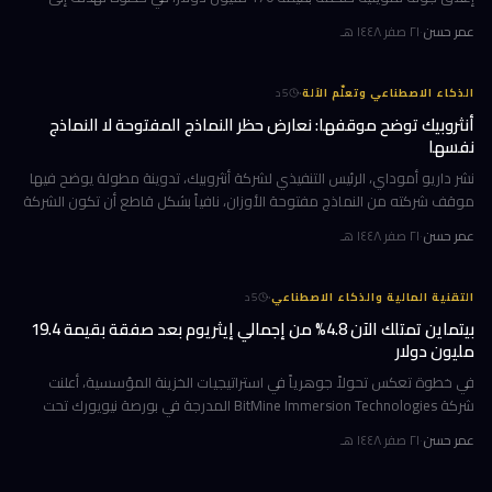
تسريع استراتيجيتها القائمة على الاستحواذ على وكالات التأجير
عمر حسن
·
٢١ صفر ١٤٤٨ هـ
·
الذكاء الاصطناعي وتعلّم الآلة
5
د
أنثروبيك توضح موقفها: نعارض حظر النماذج المفتوحة لا النماذج
نفسها
نشر داريو أموداي، الرئيس التنفيذي لشركة أنثروبيك، تدوينة مطولة يوضح فيها
موقف شركته من النماذج مفتوحة الأوزان، نافياً بشكل قاطع أن تكون الشركة
قد طالبت بحظرها. جاء ذلك وسط جدل متصاعد في واشنطن حول كيف
عمر حسن
·
٢١ صفر ١٤٤٨ هـ
·
التقنية المالية والذكاء الاصطناعي
5
د
بيتماين تمتلك الآن 4.8% من إجمالي إيثريوم بعد صفقة بقيمة 19.4
مليون دولار
في خطوة تعكس تحولاً جوهرياً في استراتيجيات الخزينة المؤسسية، أعلنت
شركة BitMine Immersion Technologies المدرجة في بورصة نيويورك تحت
الرمز BMNR أن حيازتها من عملة إيثريوم (ETH) بلغت نحو 5.79 مليون توكن
عمر حسن
·
٢١ صفر ١٤٤٨ هـ