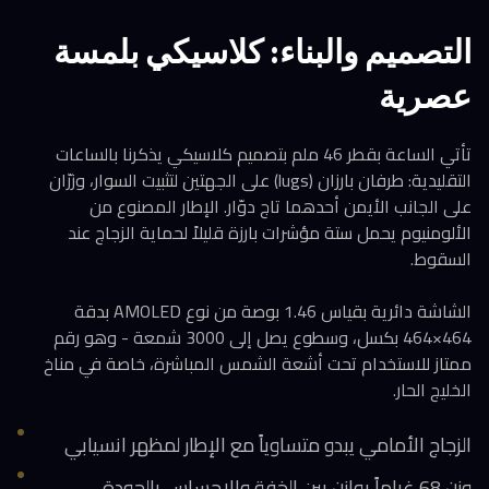
التصميم والبناء: كلاسيكي بلمسة
عصرية
تأتي الساعة بقطر 46 ملم بتصميم كلاسيكي يذكرنا بالساعات
التقليدية: طرفان بارزان (lugs) على الجهتين لتثبيت السوار، وزرّان
على الجانب الأيمن أحدهما تاج دوّار. الإطار المصنوع من
الألومنيوم يحمل ستة مؤشرات بارزة قليلاً لحماية الزجاج عند
السقوط.
الشاشة دائرية بقياس 1.46 بوصة من نوع AMOLED بدقة
464×464 بكسل، وسطوع يصل إلى 3000 شمعة - وهو رقم
ممتاز للاستخدام تحت أشعة الشمس المباشرة، خاصة في مناخ
الخليج الحار.
الزجاج الأمامي يبدو متساوياً مع الإطار لمظهر انسيابي
وزن 68 غراماً يوازن بين الخفة والإحساس بالجودة