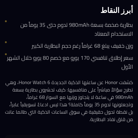
أبرز النقاط
بطارية ضخمة بسعة 980mAh تدوم حتى 35 يوماً من
الاستخدام المعتاد
وزن خفيف يبلغ 68 غراماً رغم حجم البطارية الكبير
سعر إطلاق تنافسي 170 يورو مع خصم 80 يورو خلال الشهر
الأول
كشفت Honor عن ساعتها الذكية الجديدة Honor Watch 6، وهي
تطرح سؤالاً مباشراً على منافسيها: كيف تحشرون بطارية بسعة
980mAh في ساعة لا يتجاوز وزنها مع السوار 68 غراماً،
وتجعلونها تدوم 35 يوماً كاملة؟ هذا ليس ادعاءً تسويقياً عابراً،
بل نقطة تحول حقيقية في سوق الساعات الذكية التي طالما عانت
من قلق نفاد البطارية.