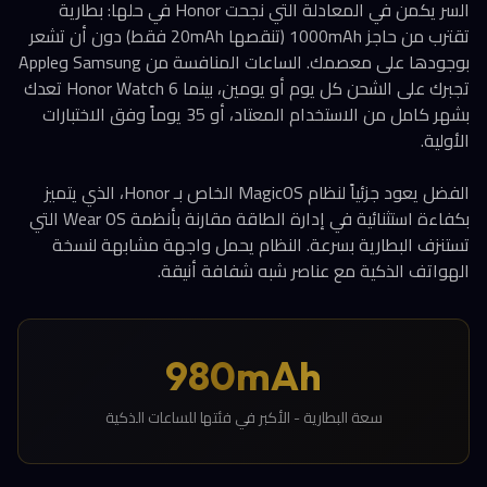
السر يكمن في المعادلة التي نجحت Honor في حلها: بطارية
تقترب من حاجز 1000mAh (تنقصها 20mAh فقط) دون أن تشعر
بوجودها على معصمك. الساعات المنافسة من Samsung وApple
تجبرك على الشحن كل يوم أو يومين، بينما Honor Watch 6 تعدك
بشهر كامل من الاستخدام المعتاد، أو 35 يوماً وفق الاختبارات
الأولية.
الفضل يعود جزئياً لنظام MagicOS الخاص بـ Honor، الذي يتميز
بكفاءة استثنائية في إدارة الطاقة مقارنة بأنظمة Wear OS التي
تستنزف البطارية بسرعة. النظام يحمل واجهة مشابهة لنسخة
الهواتف الذكية مع عناصر شبه شفافة أنيقة.
980mAh
سعة البطارية - الأكبر في فئتها للساعات الذكية