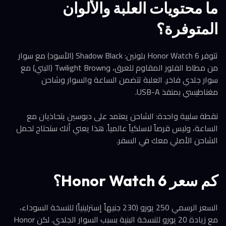
ما محتويات العلبة والألوان
المتوفرة؟
تتوفر Honor Watch 6 بلونين: Shadow Black (الأسود) مع سوار
من مطاط الفلور المقاوم للعرق، وTwilight Brown (البني) مع
سوار جلدي فاخر. العلبة تتضمن الساعة والسوار وشاحن
مغناطيسي بمنفذ USB-A.
نقطة سلبية واحدة: الشاحن يعتمد على دبوسين يتحاذيان مع
الساعة، وليس قرصاً لاسلكياً عالمياً. هذا يعني أنك ستحتاج لحمل
الشاحن الأصلي معك في السفر.
كم سعر Honor Watch 6؟
السعر الرسمي 250 يورو (230 جنيهاً إسترلينياً) للنسخة السوداء،
مع زيادة 20 يورو للنسخة البنية بسبب السوار الجلدي. لكن Honor