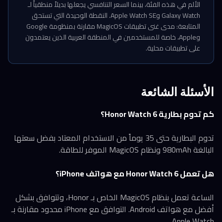
الألم في هذه الفئة، بينما السعر التنافسي يجعلها بديلاً منطقياً لـ
Galaxy Watch وApple Watch SE. النقطة الوحيدة التي تستحق
المتابعة: مدى غنى تطبيقات MagicOS مقارنة بمنظومة Google
وApple، خاصة للمستخدمين في المنطقة العربية الذين يعتمدون
على تطبيقات محلية.
الأسئلة الشائعة
كم تدوم بطارية Honor Watch 6؟
تدوم البطارية حتى 35 يوماً من الاستخدام المعتاد بفضل سعتها
البالغة 980mAh ونظام MagicOS الموفر للطاقة.
هل تعمل Honor Watch 6 مع هواتف iPhone؟
الساعة تعمل بنظام MagicOS الخاص بـ Honor، وتتوافق بشكل
أفضل مع هواتف Android. التوافق مع iPhone محدود مقارنة بـ
Apple Watch.