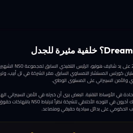
تأسست Dream عام 2023 على ي
ب سيباستيان كورتس المستشار النمساوي السابق. مقر الشركة في تل أبيب، وت
ي والأمن السيبراني على المستوى الوطني.
حادة في الأوساط التقنية. البعض يرى أن خبرته في الأمن السيبراني اله
دفاعات أقوى، بينما يشكك آخرون في التوجه الأخلاقي
لب الحكومي على بدائل سيادية حقيقي ومتصاعد.