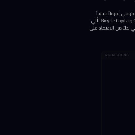
الحكومي تمويلاً جديداً
بقيمة 260 مليون دولار، ليرتفع تقييمها إلى 3 مليارات دولار. الجولة التي قادها صندوقا Group 11 وBicycle Capital تأتي
 بدلاً من الاعتماد على
ADVERTISEMENTS