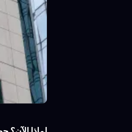
لماذا الآن؟ حظر Anthropic يُسرّع