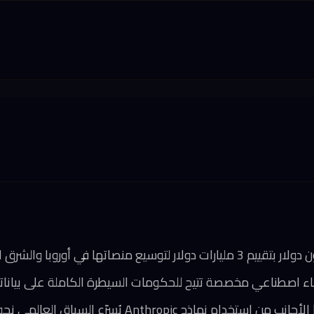
 اصطناعي مخصصة تتيح للحكومات السيطرة الكاملة على بياناتها 
اذج Anthropic يُسرّع السباق العالمي نحو السيادة التقنية