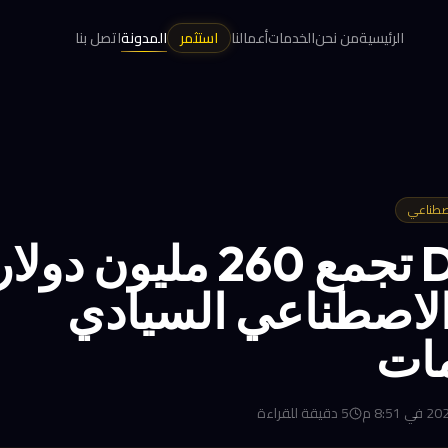
الرئيسية
من نحن
الخدمات
أعمالنا
استثمر
المدونة
اتصل بنا
لاصطناعي
Dream تجمع 260 مليون د
الاصطناعي السيادي
ات
5
دقيقة للقراءة