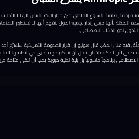
ية زخماً إضافياً الأسبوع الماضي حين حظر البيت الأبيض الرعايا الأجان
وليو هذه اللحظة بأنها جرس إنذار لجميع الدول لتفهم أنها لا تستطيع الاعتم
ت التحول نحو الذكاء الاصطناعي.
 منشور على LinkedIn علّق فيه على الحظر، قال هوليو إن قرار الحكومة الأمريكية سيُسرّع 
منطقي لأن الحكومات لن تقبل أن تتحكم جهة أخرى في أنظمتها المالية
الاصطناعي برنامجاً حاسوبياً بل بنية تحتية حيوية يجب أن تبقى متاحة حي