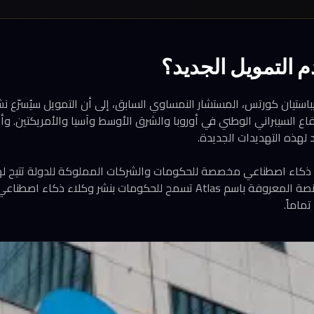
 التمويل الجديد؟
ستيان كورتس، المستشار النمساوي السابق، إلى أن التمويل سيُسرّع نش
ع السيبراني الوطني في أوروبا والشرق الأوسط وآسيا والأمريكتين. وأك
 لهذه التهديدات الجديدة.
 ذكاء اصطناعي مخصصة للحكومات والشركات المملوكة للدولة تتيح له
بياناتها وبنيتها التحتية. المنصة المعروفة باسم Atlas تسمح للحكومات بنشر وك
ماماً.