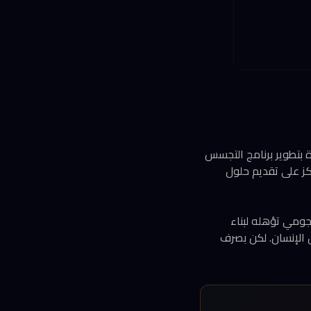
د شاليف هوليو، الرئيس التنفيذي السابق لمجموعة NSO الشهيرة بتطوير برنامج التجسس
ركز على تقديم حلول
جومي تؤهله لبناء
 للشركة نظراً لارتباط NSO بانتهاكات حقوق الإنسان. لكن بصرف