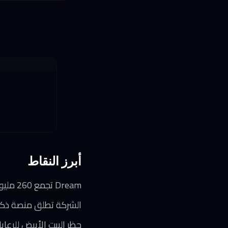
أبرز النقاط
Dream تجمع 260 مليون دولار بتقييم 3 مليارات دولار لتوسيع منصاتها في أوروبا والشرق الأوسط وآسيا
الشركة تطلق منصة ذكاء
حظر البيت الأبيض للرعايا الأجانب من استخدام نم