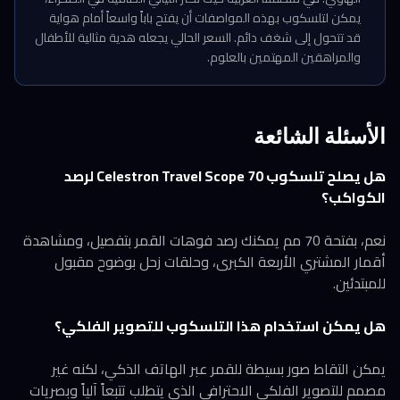
يمكن لتلسكوب بهذه المواصفات أن يفتح باباً واسعاً أمام هواية
قد تتحول إلى شغف دائم. السعر الحالي يجعله هدية مثالية للأطفال
والمراهقين المهتمين بالعلوم.
الأسئلة الشائعة
هل يصلح تلسكوب Celestron Travel Scope 70 لرصد
الكواكب؟
نعم، بفتحة 70 مم يمكنك رصد فوهات القمر بتفصيل، ومشاهدة
أقمار المشتري الأربعة الكبرى، وحلقات زحل بوضوح مقبول
للمبتدئين.
هل يمكن استخدام هذا التلسكوب للتصوير الفلكي؟
يمكن التقاط صور بسيطة للقمر عبر الهاتف الذكي، لكنه غير
مصمم للتصوير الفلكي الاحترافي الذي يتطلب تتبعاً آلياً وبصريات