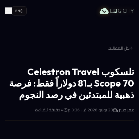
EN
كل المقالات
تلسكوب Celestron Travel
Scope 70 بـ81 دولاراً فقط: فرصة
ذهبية للمبتدئين في رصد النجوم
عمر حسن
23 يونيو 2026 في 3:36 م
4
دقيقة للقراءة