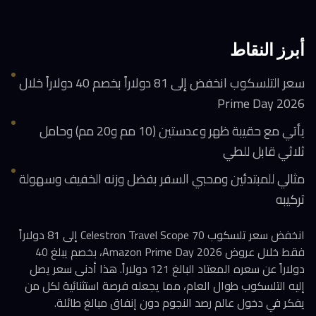
أبرز النقاط
سعر التلسكوب انخفض إلى 81 دولاراً بخصم 40 دولاراً خلال
Prime Day 2026
يأتي مع حقيبة ظهر وعدستين (10 مم و20 مم) وحامل
ثلاثي قابل للطي
مثالي للمبتدئين ومحبي السفر بفضل وزنه الخفيف وسهولة
تركيبه
انخفض سعر تلسكوب Celestron Travel Scope 70 إلى 81 دولاراً
فقط خلال عروض Amazon Prime Day 2026، بخصم يبلغ 40
دولاراً عن سعره المعتاد البالغ 121 دولاراً. هذا أدنى سعر يصل
إليه التلسكوب طوال العام، مما يجعله فرصة استثنائية لكل من
يفكر في دخول عالم رصد النجوم دون إنفاق مبالغ طائلة.