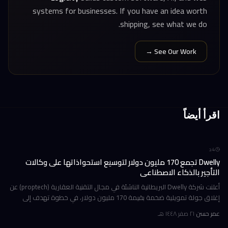
systems for businesses. If you have an idea worth
shipping, see what we do.
See Our Work →
اقرأ أيضاً
4
د
Dwelly تجمع 170 مليون دولار لتوسيع استحواذاتها على وكالات
التأجير بالذكاء الاصطناعي
أعلنت شركة Dwelly البريطانية الناشئة في مجال التقنية العقارية (proptech) عن
إغلاق جولة تمويلية ضخمة بقيمة 170 مليون دولار، في خطوة تهدف إلى
تسريع استراتيجيتها القائمة على الاستحواذ على وكالات التأجير
عمر حسن
·
٢١ صفر ١٤٤٨ هـ