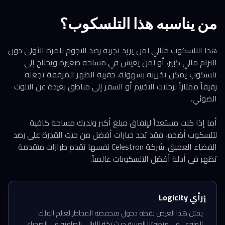
من يناسبه هذا التلسكوب؟
هذا التلسكوب مثالي لمن يريد تجربة رصد النجوم للمرة الأولى دون
التزام مالي كبير، أو لمن يعيش في مساحة صغيرة ويحتاج إلى
تلسكوب يمكن تخزينه بسهولة. حقيبة الظهر المرفقة تجعله
رفيقاً ممتازاً لرحلات التخييم أو السفر إلى مناطق بعيدة عن التلوث
الضوئي.
أما إذا كنت مستعداً لإنفاق مبلغ أكبر ولديك مساحة كافية
لتلسكوب أضخم، فقد تجد خيارات أفضل من حيث القدرة على رصد
الفضاء العميق. شركة Celestron نفسها تقدم طرازات متقدمة
تظهر في أدلة أفضل التلسكوبات عالمياً.
رأي Logicity
ℹ️
يمثل هذا العرض نقطة دخول منخفضة المخاطر لعالم الفلك
الهاوي. في منطقتنا العربية حيث تكثر الليالي الصافية في الصحراء،