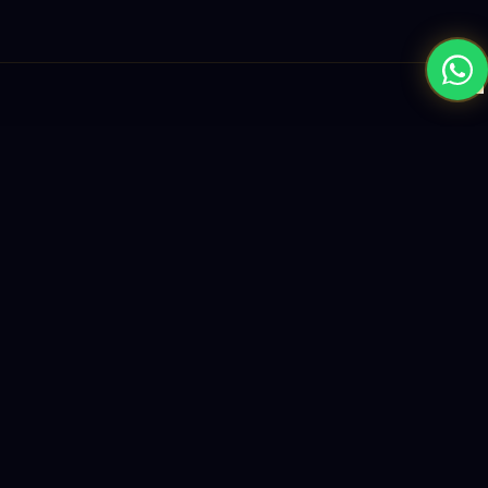
×
نبني المستقبل بحلول الذكاء الاصطناعي والبرمجيات العالمية المستوى
واستراتيجيات النمو القائمة على البيانات.
enquiry@logicity.in
+91 93916 63212