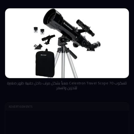
تلسكوب Celestron Travel Scope 70 معبأ بشكل مرتب داخل حقيبة ظهر صغيرة
للتخزين والسفر
ADVERTISEMENTS