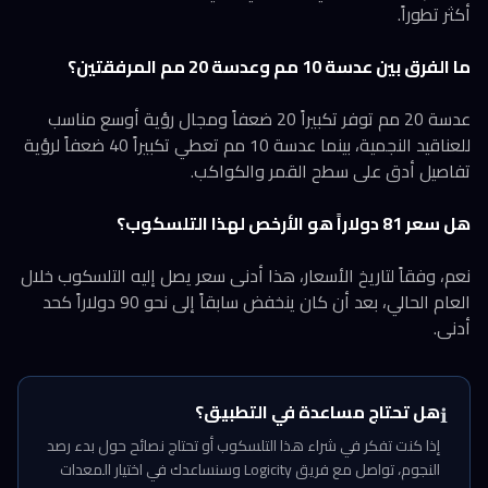
أكثر تطوراً.
ما الفرق بين عدسة 10 مم وعدسة 20 مم المرفقتين؟
عدسة 20 مم توفر تكبيراً 20 ضعفاً ومجال رؤية أوسع مناسب
للعناقيد النجمية، بينما عدسة 10 مم تعطي تكبيراً 40 ضعفاً لرؤية
تفاصيل أدق على سطح القمر والكواكب.
هل سعر 81 دولاراً هو الأرخص لهذا التلسكوب؟
نعم، وفقاً لتاريخ الأسعار، هذا أدنى سعر يصل إليه التلسكوب خلال
العام الحالي، بعد أن كان ينخفض سابقاً إلى نحو 90 دولاراً كحد
أدنى.
هل تحتاج مساعدة في التطبيق؟
ℹ️
إذا كنت تفكر في شراء هذا التلسكوب أو تحتاج نصائح حول بدء رصد
النجوم، تواصل مع فريق Logicity وسنساعدك في اختيار المعدات