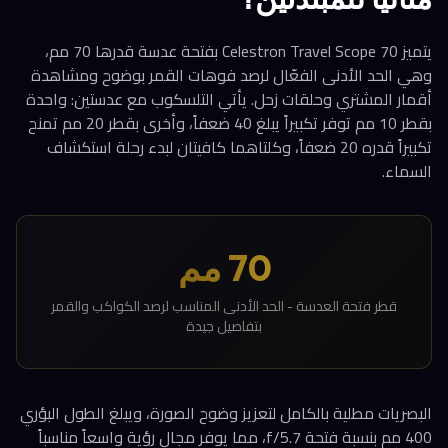
يتميز Celestron Travel Scope 70 بفتحة عدسة قدرها 70 مم،
وهي الحد الأدنى الفعّال لرصد فوهات القمر بوضوح ومشاهدة
أقمار المشتري وحلقات زحل. يأتي التلسكوب مع عدستين: واحدة
بقطر 10 مم توفر تكبيراً يبلغ 40 ضعفاً، وأخرى بقطر 20 مم تمنح
تكبيراً قدره 20 ضعفاً، وكلتاهما كافيتان لبدء رحلة استكشاف
السماء.
70 مم
قطر فتحة العدسة - الحد الأدنى المناسب لرصد الكواكب والقمر
بتفاصيل جيدة
البصريات مطلية بالكامل لتعزيز وضوح الصورة، ويبلغ الطول البؤري
400 مم بنسبة فتحة f/5.7، مما يوفر مجال رؤية واسعاً مناسباً