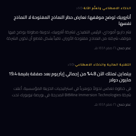
·
الذكاء الاصطناعي وتعلّم الآلة
5
د
أنثروبيك توضح موقفها: نعارض حظر النماذج المفتوحة لا النماذج
نفسها
نشر داريو أموداي، الرئيس التنفيذي لشركة أنثروبيك، تدوينة مطولة يوضح فيها
موقف شركته من النماذج مفتوحة الأوزان، نافياً بشكل قاطع أن تكون الشركة
قد طالبت بحظرها. جاء ذلك وسط جدل متصاعد في واشنطن حول كيف
عمر حسن
·
٢١ صفر ١٤٤٨ هـ
·
التقنية المالية والذكاء الاصطناعي
5
د
بيتماين تمتلك الآن 4.8% من إجمالي إيثريوم بعد صفقة بقيمة 19.4
مليون دولار
في خطوة تعكس تحولاً جوهرياً في استراتيجيات الخزينة المؤسسية، أعلنت
شركة BitMine Immersion Technologies المدرجة في بورصة نيويورك تحت
الرمز BMNR أن حيازتها من عملة إيثريوم (ETH) بلغت نحو 5.79 مليون توكن
عمر حسن
·
٢١ صفر ١٤٤٨ هـ