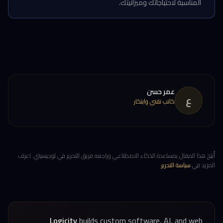
المناسبة لاحتياجاتك وميزانيتك.
عمر حسن
ع
كاتب تقني وابتكار
أُنتِج هذا المقال بمساعدة الذكاء الاصطناعي وراجعه فريق التحرير في لوجيسيتي. اعرف
المزيد في
سياسة التحرير
.
Logicity
builds custom software, AI, and web