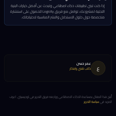
إذا كنت تبني تطبيقات ذكاء اصطناعي وتبحث عن أفضل خيارات البنية
التحتية لمشروعك، تواصل مع فريق Logicity للحصول على استشارة
متخصصة حول حلول الاستدلال والنشر المناسبة لاحتياجاتك.
عمر حسن
ع
كاتب تقني وابتكار
أُنتِج هذا المقال بمساعدة الذكاء الاصطناعي وراجعه فريق التحرير في لوجيسيتي. اعرف
المزيد في
سياسة التحرير
.