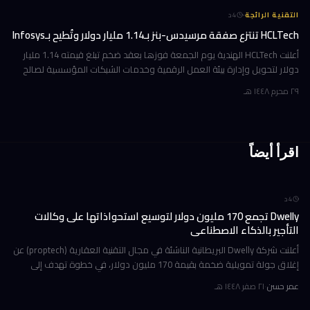
·
التقنية الرائجة
4
د
HCLTech تنتزع صفقة مرسيدس-بنز بـ1.14 مليار دولار وتُطيح بـInfosys
أعلنت HCLTech الهندية يوم الجمعة فوزها بعقد ضخم تبلغ قيمته 1.14 مليار
دولار لتحويل وإدارة بيئة العمل الرقمية وخدمات الشبكات المؤسسية لصالح
شركة أوروبية كبرى. ولم تُفصح الشركة عن هوية العميل في إفصاحها
٢٩ محرم ١٤٤٨ هـ
اقرأ أيضاً
4
د
Dwelly تجمع 170 مليون دولار لتوسيع استحواذاتها على وكالات
التأجير بالذكاء الاصطناعي
أعلنت شركة Dwelly البريطانية الناشئة في مجال التقنية العقارية (proptech) عن
إغلاق جولة تمويلية ضخمة بقيمة 170 مليون دولار، في خطوة تهدف إلى
تسريع استراتيجيتها القائمة على الاستحواذ على وكالات التأجير
عمر حسن
·
٢١ صفر ١٤٤٨ هـ