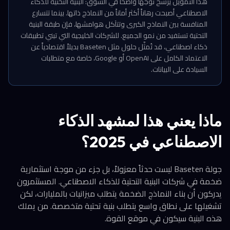
هذا التمويل يُرسّخ توجهاً واضحاً في السوق: البنية التحتية للذكاء
الاصطناعي أصبحت رهاناً أكثر أماناً من النماذج ذاتها. بينما تتسارع
المنافسة بين النماذج الكبرى وتتآكل هوامشها، فإن طبقة البنية
التحتية تستفيد من نمو الجميع. للشركات الخليجية التي تبني تطبيقات
ذكاء اصطناعي، قد تُمثّل حلول مثل Baseten بديلاً اقتصادياً عن
الاعتماد الكامل على OpenAI أو Google، خاصة مع متطلبات
السيادة على البيانات.
ماذا يعني هذا لمشهد الذكاء
الاصطناعي في 2025؟
جولة Baseten ليست حدثاً معزولاً، بل جزء من موجة استثمارية
ضخمة في شركات البنية التحتية للذكاء الاصطناعي. المستثمرون
يدركون أن بناء النماذج الضخمة يتطلب ميزانيات بالمليارات، لكن
تشغيلها على نطاق واسع يتطلب بنية تحتية متخصصة. من يملك
هذه البنية سيكون في موقع القوة.