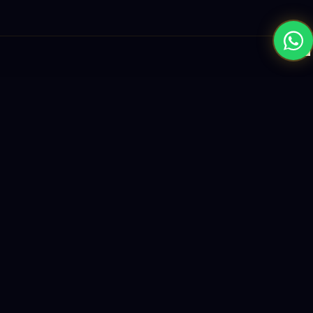
×
نبني المستقبل بحلول الذكاء الاصطناعي والبرمجيات العالمية المستوى
واستراتيجيات النمو القائمة على البيانات.
enquiry@logicity.in
+91 93916 63212
HQ · HYDERABAD