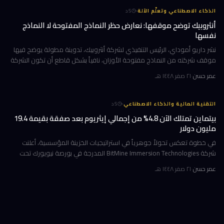
·
الذكاء الاصطناعي وتعلّم الآلة
5
د
أنثروبيك توضح موقفها: نعارض حظر النماذج المفتوحة لا النماذج
نفسها
نشر داريو أموداي، الرئيس التنفيذي لشركة أنثروبيك، تدوينة مطولة يوضح فيها
موقف شركته من النماذج مفتوحة الأوزان، نافياً بشكل قاطع أن تكون الشركة
قد طالبت بحظرها. جاء ذلك وسط جدل متصاعد في واشنطن حول كيف
عمر حسن
·
٢١ صفر ١٤٤٨ هـ
·
التقنية المالية والذكاء الاصطناعي
5
د
بيتماين تمتلك الآن 4.8% من إجمالي إيثريوم بعد صفقة بقيمة 19.4
مليون دولار
في خطوة تعكس تحولاً جوهرياً في استراتيجيات الخزينة المؤسسية، أعلنت
شركة BitMine Immersion Technologies المدرجة في بورصة نيويورك تحت
الرمز BMNR أن حيازتها من عملة إيثريوم (ETH) بلغت نحو 5.79 مليون توكن
عمر حسن
·
٢١ صفر ١٤٤٨ هـ