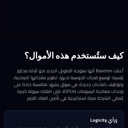
كيف ستُستخدم هذه الأموال؟
أعلنت Baseten أنها ستوجه التمويل الجديد نحو ثلاثة محاور
رئيسية: توسيع قدرات الحوسبة لديها، تطوير منتجاتها البرمجية،
وتوظيف كفاءات جديدة. في سوق يشهد منافسة حادة على
وحدات معالجة الرسومات (GPUs)، فإن امتلاك سيولة كبيرة
يُعطي الشركة ميزة استراتيجية في تأمين العتاد اللازم.
رأي Logicity
ℹ️