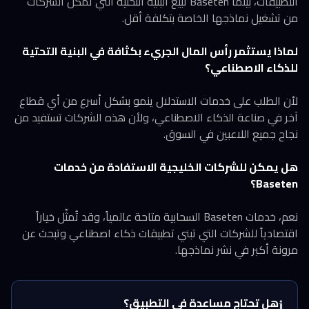
التطبيقات، بينما Baseten تبيع البنية التحتية التي تُمكّن الشركات
من تشغيل نماذجها الخاصة بتكلفة أقل.
لماذا يستثمر رأس المال الجريء بكثافة في البنية التحتية
للذكاء الاصطناعي؟
لأن الطلب على خدمات الاستدلال ينمو بشكل أسرع من أي قطاع
آخر في صناعة الذكاء الاصطناعي، ولأن هذه الشركات تستفيد من
نجاح جميع اللاعبين في السوق.
هل يمكن للشركات الخليجية الاستفادة من خدمات
Baseten؟
نعم، خدمات Baseten السحابية متاحة عالمياً، وقد تُمثّل خياراً
اقتصادياً للشركات التي تبني تطبيقات ذكاء اصطناعي وتبحث عن
مرونة أكبر في نشر نماذجها.
هل تحتاج مساعدة في التطبيق؟
ℹ️