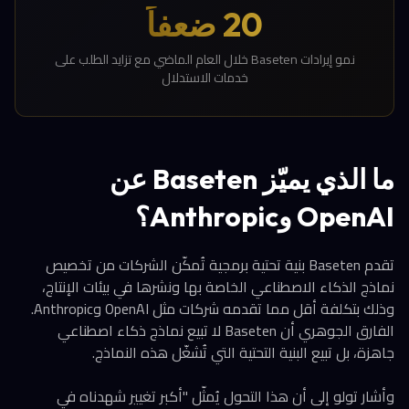
20 ضعفاً
نمو إيرادات Baseten خلال العام الماضي مع تزايد الطلب على
خدمات الاستدلال
ما الذي يميّز Baseten عن
OpenAI وAnthropic؟
تقدم Baseten بنية تحتية برمجية تُمكّن الشركات من تخصيص
نماذج الذكاء الاصطناعي الخاصة بها ونشرها في بيئات الإنتاج،
وذلك بتكلفة أقل مما تقدمه شركات مثل OpenAI وAnthropic.
الفارق الجوهري أن Baseten لا تبيع نماذج ذكاء اصطناعي
جاهزة، بل تبيع البنية التحتية التي تُشغّل هذه النماذج.
وأشار تولو إلى أن هذا التحول يُمثّل "أكبر تغيير شهدناه في