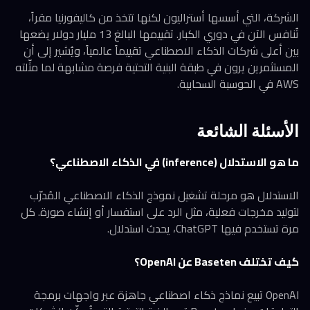
الشركة، التي أسسها أستراليون لكنها تتخذ من كاليفورنيا مقراً،
تُنافس الآن في دوري الكبار. تقييمها البالغ 13 مليار دولار يضعها
بين أعلى شركات الذكاء الاصطناعي تقييماً عالمياً، ويُشير إلى أن
المستثمرين يرون في طبقة البنية التحتية فرصة مشابهة لما مثّلته
AWS في الحوسبة السحابية.
الأسئلة الشائعة
ما هو الاستدلال (inference) في الذكاء الاصطناعي؟
الاستدلال هو مرحلة تشغيل نموذج الذكاء الاصطناعي المُدرّب
لتوليد مخرجات فعلية، مثل الرد على استفسار أو إنشاء صورة. كل
مرة تستخدم فيها ChatGPT، يحدث استدلال.
كيف تختلف Baseten عن OpenAI؟
OpenAI تبيع نماذج ذكاء اصطناعي جاهزة عبر واجهات برمجة