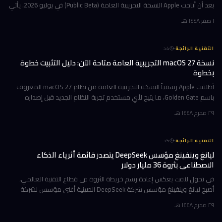
بعد أن أتاحت Apple النسخة التجريبية العامة (Public Beta) في يوليو 2026. يأتي
هذا التحديث حاملاً ترقيات جوهرية تتمحور حول Apple Int
١ صفر ١٤٤٨ هـ
·
التقنية الرائجة
4
د
نسخة macOS 27 التجريبية العامة متاحة الآن: دليل التثبيت خطوة
بخطوة
أطلقت Apple رسمياً النسخة التجريبية العامة من نظام macOS 27 المعروف
باسم Golden Gate، ما يتيح لأي مستخدم تجربة النظام الجديد قبل إصداره
الرسمي المتوقع في خريف 2026. إن كنت تمتلك جهاز Mac بشريحة Apple
٢٩ محرم ١٤٤٨ هـ
·
التقنية الرائجة
5
د
ليانغ وينفينغ مؤسس DeepSeek يتصدر قائمة أثرياء الذكاء
الاصطناعي بثروة 36 مليار دولار
في تحول لافت يعكس إعادة رسم خريطة الثروة في قطاع التقنية العالمي،
أصبح ليانغ وينفينغ مؤسس شركة DeepSeek الصينية أغنى مؤسس لشركة
ذكاء اصطناعي في العالم، بثروة بلغت 36 مليار دولار وفقاً لمؤشر بلومبرغ لل
٢٩ محرم ١٤٤٨ هـ