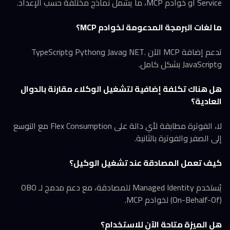
Service أو خوادم MCP، ما يشمل نماذج مختلفة حسب الإعداد.
ما لغات البرمجة المدعومة لخوادم MCP؟
تدعم إضافة MCP الآن .NET وJava وPython وTypeScript
وJavaScript بشكل كامل.
هل هناك تكلفة إضافية لتشغيل الوكلاء مقارنة بالدوال
العادية؟
لا، الفوترة مطابقة لأي دالة على Flex Consumption مع التوسع
إلى الصفر والفوترة بالثانية.
كيف تعمل المصادقة عند تشغيل الوكيل؟
يُستخدم Managed Identity للمصادقة، مع دعم مدمج لـ OBO
(On-Behalf-Of) لخوادم MCP.
هل الميزة متاحة الآن للاستخدام؟