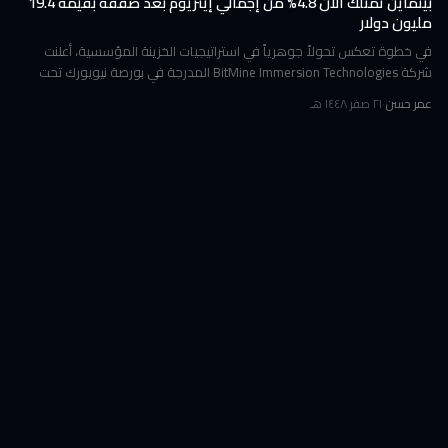
بيتماين تمتلك الآن 4.8% من إجمالي إيثريوم بعد صفقة بقيمة 19.4
مليون دولار
في خطوة تعكس تحولاً جوهرياً في استراتيجيات الخزينة المؤسسية، أعلنت
شركة BitMine Immersion Technologies المدرجة في بورصة نيويورك تحت
الرمز BMNR أن حيازتها من عملة إيثريوم (ETH) بلغت نحو 5.79 مليون توكن
عمر حسن
·
٢١ صفر ١٤٤٨ هـ