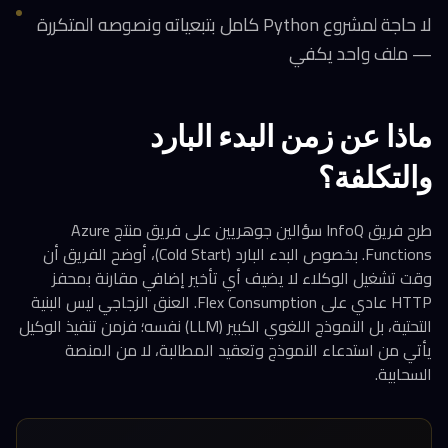
لا حاجة لمشروع Python كامل بتبعياته ونصوصه المتكررة
— ملف واحد يكفي
ماذا عن زمن البدء البارد
والتكلفة؟
طرح فريق InfoQ سؤالين جوهريين على فريق منتج Azure
Functions. بخصوص البدء البارد (Cold Start)، أوضح الفريق أن
وقت تشغيل الوكلاء لا يضيف أي تأخير إضافي مقارنة بمحفز
HTTP عادي على Flex Consumption. العنق الزجاجي ليس البنية
التحتية، بل النموذج اللغوي الكبير (LLM) نفسه؛ فزمن تنفيذ الوكيل
يأتي من استدعاء النموذج وتعقيد المطالبة، لا من المنصة
السحابية.