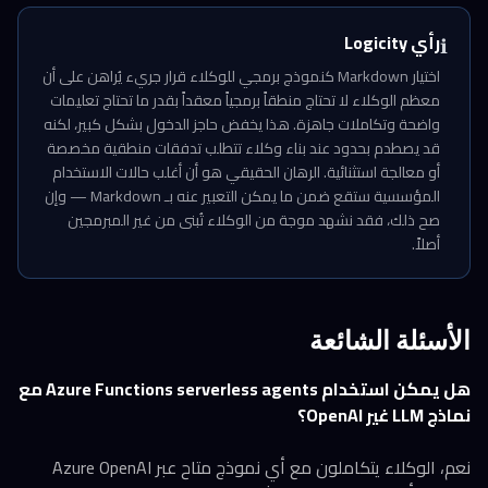
رأي Logicity
ℹ️
اختيار Markdown كنموذج برمجي للوكلاء قرار جريء يُراهن على أن
معظم الوكلاء لا تحتاج منطقاً برمجياً معقداً بقدر ما تحتاج تعليمات
واضحة وتكاملات جاهزة. هذا يخفض حاجز الدخول بشكل كبير، لكنه
قد يصطدم بحدود عند بناء وكلاء تتطلب تدفقات منطقية مخصصة
أو معالجة استثنائية. الرهان الحقيقي هو أن أغلب حالات الاستخدام
المؤسسية ستقع ضمن ما يمكن التعبير عنه بـ Markdown — وإن
صح ذلك، فقد نشهد موجة من الوكلاء تُبنى من غير المبرمجين
أصلاً.
الأسئلة الشائعة
هل يمكن استخدام Azure Functions serverless agents مع
نماذج LLM غير OpenAI؟
نعم، الوكلاء يتكاملون مع أي نموذج متاح عبر Azure OpenAI