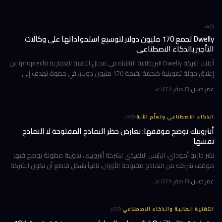
4
د
Dwelly تجمع 170 مليون دولار لتوسيع استحواذاتها على وكالات
التأجير بالذكاء الاصطناعي
أعلنت شركة Dwelly البريطانية الناشئة في مجال التقنية العقارية (proptech) عن
إغلاق جولة تمويلية ضخمة بقيمة 170 مليون دولار، في خطوة تهدف إلى
تسريع استراتيجيتها القائمة على الاستحواذ على وكالات التأجير
عمر حسن
·
٢١ صفر ١٤٤٨ هـ
·
الذكاء الاصطناعي وتعلّم الآلة
5
د
أنثروبيك توضح موقفها: نعارض حظر النماذج المفتوحة لا النماذج
نفسها
نشر داريو أموداي، الرئيس التنفيذي لشركة أنثروبيك، تدوينة مطولة يوضح فيها
موقف شركته من النماذج مفتوحة الأوزان، نافياً بشكل قاطع أن تكون الشركة
قد طالبت بحظرها. جاء ذلك وسط جدل متصاعد في واشنطن حول كيف
عمر حسن
·
٢١ صفر ١٤٤٨ هـ
·
التقنية المالية والذكاء الاصطناعي
5
د