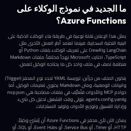
ما الجديد في نموذج الوكلاء على
Azure Functions؟
يمثل هذا الإعلان نقلة نوعية في طريقة بناء الوكلاء الذكية على
البنية التحتية السحابية. فبينما تعتمد أطر العمل الأخرى مثل
LangChain وCrewAI على تعريف الوكلاء بلغات Python أو
TypeScript، اختارت Microsoft نهجاً مختلفاً: ملفات Markdown
منظمة تصف في ملف واحد كل ما يحتاجه الوكيل للعمل.
يتكون الملف من جزأين: ترويسة YAML تحدد نوع المحفز (Trigger)
والبيانات الوصفية، ومتن Markdown يحتوي تعليمات الوكيل. أما
خوادم MCP والأدوات فتُعرَّف في ملفات مصاحبة هي mcp.json
وagents.config.yaml. يتولى وقت التشغيل تحليل كل شيء
وإدارة التنسيق وتوزيع الأدوات وتوليد الاستجابات.
يمكن الآن لأي محفز في Azure Functions أن يُنشئ وكيلاً:
HTTP، أو Timer، أو Service Bus، أو Event Hubs، أو SQL، أو