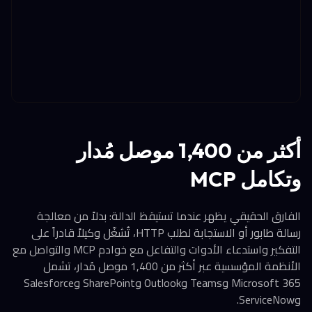
أكثر من 1,400 موصل مُدار
وتكامل MCP
الفارق الحقيقي يظهر عندما تستيقظ الدالة: بدلاً من معالجة
رسالة طابور أو الاستجابة لطلب HTTP، تُشغّل وكيلاً قادراً على
التفكير واستدعاء الأدوات والتفاعل مع خوادم MCP والتواصل مع
الأنظمة المؤسسية عبر أكثر من 1,400 موصل مُدار، تشمل
Microsoft 365 وTeams وOutlook وSharePoint وSalesforce
وServiceNow.