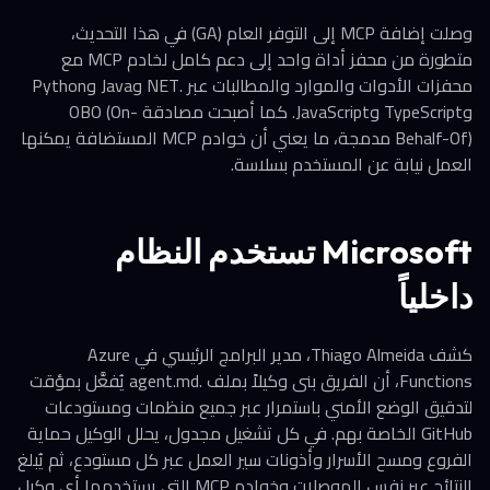
وصلت إضافة MCP إلى التوفر العام (GA) في هذا التحديث،
متطورة من محفز أداة واحد إلى دعم كامل لخادم MCP مع
محفزات الأدوات والموارد والمطالبات عبر .NET وJava وPython
وTypeScript وJavaScript. كما أصبحت مصادقة OBO (On-
Behalf-Of) مدمجة، ما يعني أن خوادم MCP المستضافة يمكنها
العمل نيابة عن المستخدم بسلاسة.
Microsoft تستخدم النظام
داخلياً
كشف Thiago Almeida، مدير البرامج الرئيسي في Azure
Functions، أن الفريق بنى وكيلاً بملف .agent.md يُفعَّل بمؤقت
لتدقيق الوضع الأمني باستمرار عبر جميع منظمات ومستودعات
GitHub الخاصة بهم. في كل تشغيل مجدول، يحلل الوكيل حماية
الفروع ومسح الأسرار وأذونات سير العمل عبر كل مستودع، ثم يُبلغ
النتائج عبر نفس الموصلات وخوادم MCP التي يستخدمها أي وكيل