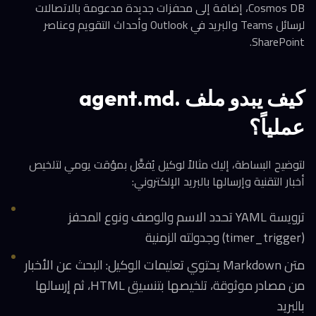
Cosmos DB، إضافة إلى محفزات جديدة مدعومة بالاتصالات
لرسائل Teams والبريد في Outlook وأحداث التقويم وعناصر
SharePoint.
كيف يبدو ملف .agent.md
عملياً؟
لتوضيح البساطة، إليك مثالاً لوكيل يُفعَّل بمؤقت يومي لتلخيص
أخبار التقنية وإرسالها بالبريد الإلكتروني:
ترويسة YAML تحدد الاسم والوصف ونوع المحفز
(timer_trigger) وجدولته الزمنية
متن Markdown يحتوي تعليمات الوكيل: البحث عن الأخبار
من مصادر موثوقة، تلخيصها بتنسيق HTML، ثم إرسالها
بالبريد