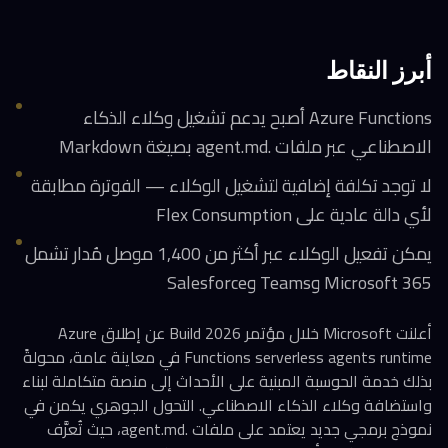
أبرز النقاط
Azure Functions أصبح يدعم تشغيل وكلاء الذكاء
الاصطناعي عبر ملفات .agent.md بصيغة Markdown
لا توجد تكلفة إضافية لتشغيل الوكلاء — الفوترة مطابقة
لأي دالة عادية على Flex Consumption
يمكن تفعيل الوكلاء عبر أكثر من 1,400 موصل مُدار تشمل
Microsoft 365 وTeams وSalesforce
أعلنت Microsoft خلال مؤتمر Build 2026 عن إطلاق Azure
Functions serverless agents runtime في معاينة عامة، محولةً
بذلك خدمة الحوسبة المبنية على الأحداث إلى منصة متكاملة لبناء
واستضافة وكلاء الذكاء الاصطناعي. التحول الجوهري يكمن في
نموذج برمجي جديد يعتمد على ملفات .agent.md، حيث تُعرَّف