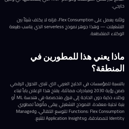
خارجي.
ولأنه يعمل على Flex Consumption، فإنه لا يكلف شيئاً بين
التشغيلات — وهذا جوهر نموذج serverless الذي يناسب طبيعة
الوكلاء المتقطعة.
ماذا يعني هذا للمطورين في
المنطقة؟
بالنسبة للمؤسسات في الخليج العربي التي تتبنى التحول الرقمي
ضمن رؤية 2030 ومبادرات مماثلة، يفتح هذا الإعلان باباً لبناء
وكلاء ذكية دون الحاجة إلى فرق متخصصة في هندسة ML أو
بنية تحتية معقدة. النموذج التشغيلي يبقى مألوفاً لمطوري
Functions: Flex Consumption للتوسع التلقائي، وManaged
Identity للمصادقة، وApplication Insights للتتبع.