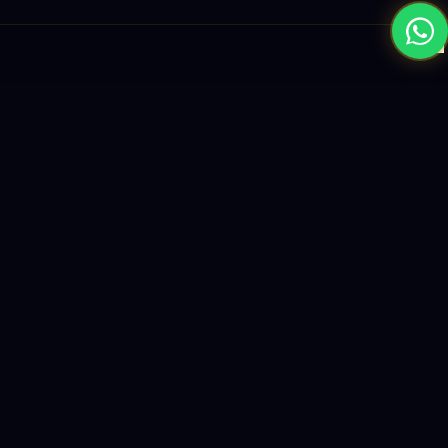
×
نبني المستقبل بحلول الذكاء الاصطناعي والبرمجيات العالمية المستوى
واستراتيجيات النمو القائمة على البيانات.
enquiry@logicity.in
+91 93916 63212
HQ · HYDERABAD
Yeturu Towers, Lakdikapul,
Hyderabad 500004, India