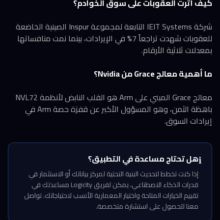
كيف أثرت العقوبات على سوق الخوادم؟
شركة IEIT Systems التابعة لمجموعة Inspur الصينية الخاضعة
للعقوبات شهدت تراجعاً 7% في الإيرادات، بينما نمت منافساتها
بمعدلات ثلاثية الأرقام.
ما أهمية معالج Grace من Nvidia؟
معالج Grace المبني على Arm هو القلب النابض لأنظمة NVL72
باهظة الثمن، وهو المسؤول الأكبر عن قفزة حصة Arm في
إيرادات السوق.
هل تحتاج مساعدة في التطبيق؟
ℹ️
إذا كنت تخطط لتحديث البنية التحتية لمركز بياناتك أو الاستثمار في
قدرات الذكاء الاصطناعي، يمكن لفريق Logicity مساعدتك في
تقييم الخيارات المتاحة واختيار المعمارية الأنسب لاحتياجاتك. تواصل
معنا للحصول على استشارة متخصصة.