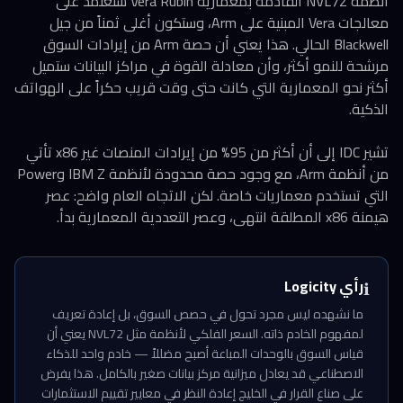
أنظمة NVL72 القادمة بمعمارية Vera Rubin ستعتمد على
معالجات Vera المبنية على Arm، وستكون أغلى ثمناً من جيل
Blackwell الحالي. هذا يعني أن حصة Arm من إيرادات السوق
مرشحة للنمو أكثر، وأن معادلة القوة في مراكز البيانات ستميل
أكثر نحو المعمارية التي كانت حتى وقت قريب حكراً على الهواتف
الذكية.
تشير IDC إلى أن أكثر من 95% من إيرادات المنصات غير x86 تأتي
من أنظمة Arm، مع وجود حصة محدودة لأنظمة IBM Z وPower
التي تستخدم معماريات خاصة. لكن الاتجاه العام واضح: عصر
هيمنة x86 المطلقة انتهى، وعصر التعددية المعمارية بدأ.
رأي Logicity
ℹ️
ما نشهده ليس مجرد تحول في حصص السوق، بل إعادة تعريف
لمفهوم الخادم ذاته. السعر الفلكي لأنظمة مثل NVL72 يعني أن
قياس السوق بالوحدات المباعة أصبح مضللاً — خادم واحد للذكاء
الاصطناعي قد يعادل ميزانية مركز بيانات صغير بالكامل. هذا يفرض
على صناع القرار في الخليج إعادة النظر في معايير تقييم الاستثمارات