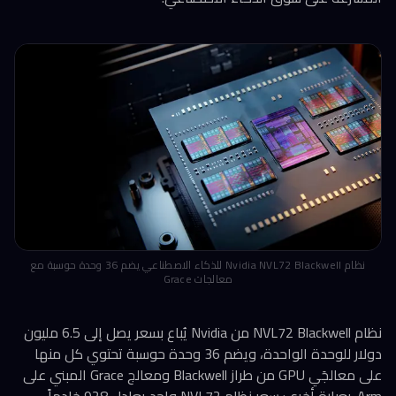
نظام Nvidia NVL72 Blackwell للذكاء الاصطناعي يضم 36 وحدة حوسبة مع
معالجات Grace
نظام NVL72 Blackwell من Nvidia يُباع بسعر يصل إلى 6.5 مليون
دولار للوحدة الواحدة، ويضم 36 وحدة حوسبة تحتوي كل منها
على معالجَي GPU من طراز Blackwell ومعالج Grace المبني على
Arm. بعبارة أخرى: سعر نظام NVL72 واحد يعادل 928 خادماً