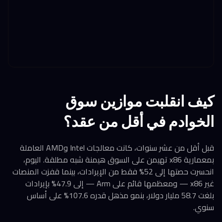
كيف انقلبت موازين سوق
الخوادم في أقل من عقد؟
قبل أقل من عشر سنوات، كانت معالجات Intel وAMD العاملة
بمعمارية x86 تهيمن على السوق هيمنة شبه مطلقة. اليوم،
انحسرت حصتها إلى 52% فقط من الإيرادات، بينما قفزت المنصات
غير x86 — ومعظمها قائم على Arm — إلى 47.9% بإيرادات
بلغت 58.7 مليار دولار، بنمو مذهل قدره 107.6% على أساس
سنوي.