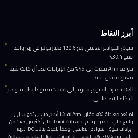
أبرز النقاط
سوق الخوادم العالمي بلغ 122.6 مليار دولار في ربع واحد
بنمو 30.4%
خوادم Arm قفزت إلى 45% من الإيرادات بعد أن كانت شبه
معدومة قبل عقد
Dell تصدرت السوق بنمو خيالي 244% مدفوعاً بطلب خوادم
الذكاء الاصطناعي
لم تعد معادلة x86 مقابل Arm نقاشاً أكاديمياً، بل تحولت إلى
واقع مالي صادم: خوادم Arm باتت تسيطر على أكثر من 45% من
إيرادات سوق الخوادم العالمي، وفقاً لأحدث بيانات IDC للربع
الأول من 2026. هذا التحول الدراماتيكي يمثل انقلاباً في موازين