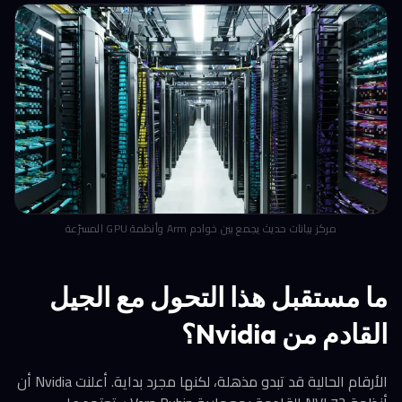
مركز بيانات حديث يجمع بين خوادم Arm وأنظمة GPU المسرّعة
ما مستقبل هذا التحول مع الجيل
القادم من Nvidia؟
الأرقام الحالية قد تبدو مذهلة، لكنها مجرد بداية. أعلنت Nvidia أن