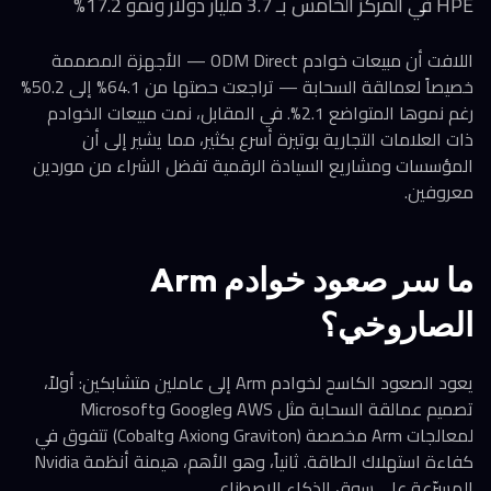
HPE في المركز الخامس بـ 3.7 مليار دولار ونمو 17.2%
اللافت أن مبيعات خوادم ODM Direct — الأجهزة المصممة
خصيصاً لعمالقة السحابة — تراجعت حصتها من 64.1% إلى 50.2%
رغم نموها المتواضع 2.1%. في المقابل، نمت مبيعات الخوادم
ذات العلامات التجارية بوتيرة أسرع بكثير، مما يشير إلى أن
المؤسسات ومشاريع السيادة الرقمية تفضل الشراء من موردين
معروفين.
ما سر صعود خوادم Arm
الصاروخي؟
يعود الصعود الكاسح لخوادم Arm إلى عاملين متشابكين: أولاً،
تصميم عمالقة السحابة مثل AWS وGoogle وMicrosoft
لمعالجات Arm مخصصة (Graviton وAxion وCobalt) تتفوق في
كفاءة استهلاك الطاقة. ثانياً، وهو الأهم، هيمنة أنظمة Nvidia
المسرّعة على سوق الذكاء الاصطناعي.