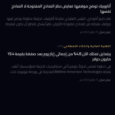
أنثروبيك توضح موقفها: نعارض حظر النماذج المفتوحة لا النماذج
نفسها
نشر داريو أموداي، الرئيس التنفيذي لشركة أنثروبيك، تدوينة مطولة يوضح فيها
موقف شركته من النماذج مفتوحة الأوزان، نافياً بشكل قاطع أن تكون الشركة
قد طالبت بحظرها. جاء ذلك وسط جدل متصاعد في واشنطن حول كيف
عمر حسن
·
٢١ صفر ١٤٤٨ هـ
·
التقنية المالية والذكاء الاصطناعي
5
د
بيتماين تمتلك الآن 4.8% من إجمالي إيثريوم بعد صفقة بقيمة 19.4
مليون دولار
في خطوة تعكس تحولاً جوهرياً في استراتيجيات الخزينة المؤسسية، أعلنت
شركة BitMine Immersion Technologies المدرجة في بورصة نيويورك تحت
الرمز BMNR أن حيازتها من عملة إيثريوم (ETH) بلغت نحو 5.79 مليون توكن
عمر حسن
·
٢١ صفر ١٤٤٨ هـ