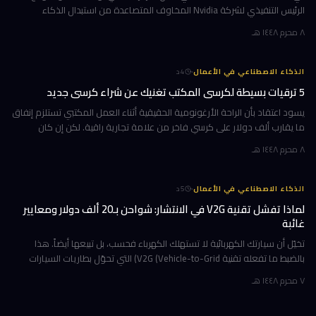
الرئيس التنفيذي لشركة Nvidia المخاوف المتصاعدة من استبدال الذكاء
الاصطناعي للعمال بجملة باتت الأكثر تداولاً هذا العام: لن تخسر وظيفتك
٨ محرم ١٤٤٨ هـ
·
الذكاء الاصطناعي في الأعمال
4
د
5 ترقيات بسيطة لكرسي المكتب تغنيك عن شراء كرسي جديد
يسود اعتقاد بأن الراحة الأرغونومية الحقيقية أثناء العمل المكتبي تستلزم إنفاق
ما يقارب ألف دولار على كرسي فاخر من علامة تجارية راقية. لكن إن كان
كرسيك الحالي يمتلك هيكلاً متيناً ولا ينقصه سوى الدعم أو
٨ محرم ١٤٤٨ هـ
·
الذكاء الاصطناعي في الأعمال
5
د
لماذا تفشل تقنية V2G في الانتشار: شواحن بـ20 ألف دولار ومعايير
غائبة
تخيّل أن سيارتك الكهربائية لا تستهلك الكهرباء فحسب، بل تبيعها أيضاً. هذا
بالضبط ما تفعله تقنية V2G (Vehicle-to-Grid) التي تحوّل بطاريات السيارات
الكهربائية إلى محطات طاقة متنقلة تدعم الشبكة الكهربائية
٧ محرم ١٤٤٨ هـ