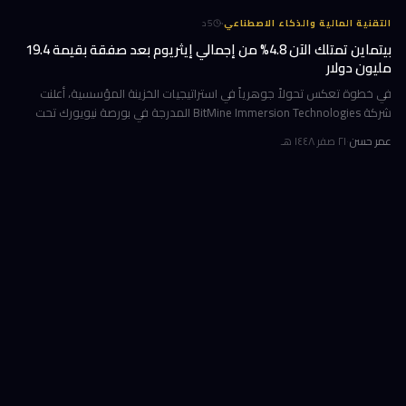
·
التقنية المالية والذكاء الاصطناعي
5
د
بيتماين تمتلك الآن 4.8% من إجمالي إيثريوم بعد صفقة بقيمة 19.4
مليون دولار
في خطوة تعكس تحولاً جوهرياً في استراتيجيات الخزينة المؤسسية، أعلنت
شركة BitMine Immersion Technologies المدرجة في بورصة نيويورك تحت
الرمز BMNR أن حيازتها من عملة إيثريوم (ETH) بلغت نحو 5.79 مليون توكن
عمر حسن
·
٢١ صفر ١٤٤٨ هـ