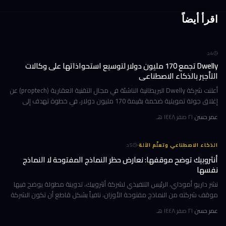
اقرأ أيضاً
4
د
Dwelly تجمع 170 مليون دولار لتوسيع استحواذاتها على وكالات
التأجير بالذكاء الاصطناعي
أعلنت شركة Dwelly البريطانية الناشئة في مجال التقنية العقارية (proptech) عن
إغلاق جولة تمويلية ضخمة بقيمة 170 مليون دولار، في خطوة تهدف إلى
تسريع استراتيجيتها القائمة على الاستحواذ على وكالات التأجير
عمر حسن
·
٢١ صفر ١٤٤٨ هـ
·
الذكاء الاصطناعي وتعلّم الآلة
5
د
أنثروبيك توضح موقفها: نعارض حظر النماذج المفتوحة لا النماذج
نفسها
نشر داريو أموداي، الرئيس التنفيذي لشركة أنثروبيك، تدوينة مطولة يوضح فيها
موقف شركته من النماذج مفتوحة الأوزان، نافياً بشكل قاطع أن تكون الشركة
قد طالبت بحظرها. جاء ذلك وسط جدل متصاعد في واشنطن حول كيف
عمر حسن
·
٢١ صفر ١٤٤٨ هـ