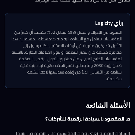
رأي Logicity
ℹ️
الفجوة بين الإدراك والفعل (98% مقابل 52%) تكشف أن كثيراً من
المؤسسات تتعامل مع السيادة الرقمية كـ'مشكلة المستقبل'. هذا
التأجيل قد يكون مقبولاً في أوقات الاستقرار، لكنه يتحول إلى
مقامرة مكلفة حين تتغير الأنظمة أو تتوتر العلاقات التجارية. بالنسبة
لمؤسسات الخليج العربي، فإن مشاريع التحول الرقمي الضخمة
ضمن رؤية 2030 وما يماثلها تفتح نافذة ذهبية لبناء بنية تحتية
سيادية من الأساس، بدلاً من إعادة هندستها لاحقاً بتكلفة
مضاعفة.
الأسئلة الشائعة
ما المقصود بالسيادة الرقمية للشركات؟
السيادة الرقمية تعني قدرة المؤسسة على التحكم في بنيتها