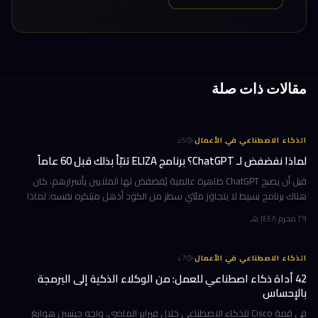
مقالات ذات صلة
·
الذكاء الاصطناعي في الأعمال
5
د
لماذا نفضفض لـ ChatGPT؟ برنامج ELIZA تنبّأ بذلك قبل 60 عاماً
قبل أن يصبح ChatGPT ظاهرة عالمية يُفضفض لها الملايين بأسرارهم، كان
هناك برنامج بسيط لا يتجاوز مئتي سطر من الكود أذهل مبتكره نفسه: لماذا
يثق الناس بآلة لا تفهم شيئاً؟ هذا البرنامج هو ELIZA، وقد وُلد عا
٢٩ محرم ١٤٤٨ هـ
·
الذكاء الاصطناعي في الأعمال
7
د
42 أداة ذكاء اصطناعي للعمل: من الوكلاء الذكية إلى البرمجة
بالإحساس
في قمة Cisco للذكاء الاصطناعي خلال فبراير الماضي، واجه جينسن هوانغ