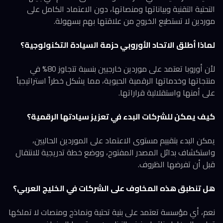
التحتية التقنية وبياناتها ومنصاتها، دون الاعتماد الكامل على
موردين لا تستطيع الخروج من علاقتها بهم بسهولة.
لماذا أطلق الاتحاد الأوروبي حزمة السيادة التكنولوجية؟
لأن أوروبا تعتمد على موردين خارجيين بنسبة تتجاوز 80% في
منتجاتها وخدماتها الرقمية الحيوية، مما يشكل خطراً استراتيجياً
على أمنها واستقلالية قراراتها.
كيف يمكن للشركات البدء في تعزيز سيادتها الرقمية؟
يمكن البدء بتقييم مستوى الاعتماد على الموردين الحاليين،
واستكشاف بدائل المصدر المفتوح، ووضع خطة تدريجية للانتقال
قبل أن تفرضها الظروف.
هل تنطبق هذه المخاوف على الشركات في الخليج العربي؟
نعم، أي مؤسسة تعتمد على بنية تحتية ونماذج ومنصات لا تملكها