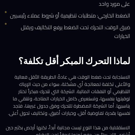
على مورد واحد
الضغط الخارجي: متطلبات تنظيمية أو شروط عملاء رئيسيين
ضيق الوقت: التحرك تحت الضغط يرفع التكاليف ويقلل
الخيارات
لماذا التحرك المبكر أقل تكلفة؟
الاستجابة تحت ضغط الوقت هي عادةً الطريقة الأقل فعالية
والأعلى تكلفة لمعالجة أي مشكلة، سواء من حيث الإرباك
التنظيمي أو النفقات المالية. الشركة التي تتحرك مبكراً تختار
توقيتها بنفسها، وتستعرض كامل الخيارات المتاحة، وتنتقي ما
يناسبها. أما الشركة المضطرة للتحرك وفق جدول غيرها، فتجد
نفسها بقدرة تفاوضية أقل، وخيارات أضيق، وتكاليف تحول أعلى.
الاستقلالية من هذا النوع ليست مجانية أبداً، لكنها أرخص بكثير حين
تُشترى الآن بدلاً من دفع ثمنها لاحقاً تحت الإكراه.