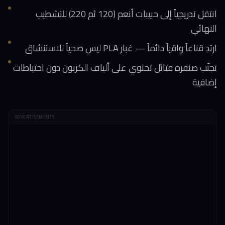
انتقل تدريجياً إلى حبيبات أنعم (120 ثم 220) للتشطيب
النهائي
ارتدِ قناعاً واقياً دائماً — غبار PLA ليس صحياً للاستنشاق
تجنّب صنفرة فتائل تحتوي على ألياف الكربون دون احتياطات
إضافية
ADVERTISEMENTS