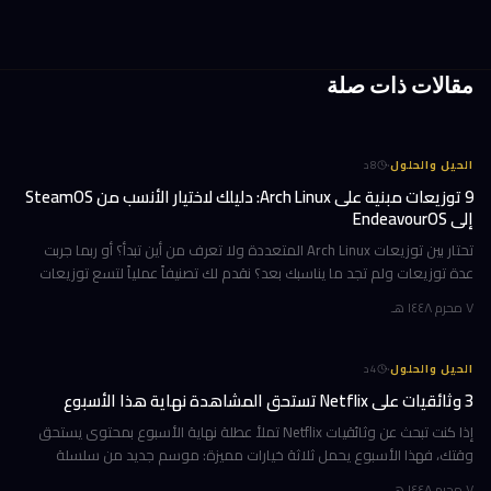
مقالات ذات صلة
·
الحيل والحلول
8
د
9 توزيعات مبنية على Arch Linux: دليلك لاختيار الأنسب من SteamOS
إلى EndeavourOS
تحتار بين توزيعات Arch Linux المتعددة ولا تعرف من أين تبدأ؟ أو ربما جربت
عدة توزيعات ولم تجد ما يناسبك بعد؟ نقدم لك تصنيفاً عملياً لتسع توزيعات
مبنية على Arch، مرتبة وفق تجارب استخدام حقيقية ومعايير و
٧ محرم ١٤٤٨ هـ
·
الحيل والحلول
4
د
3 وثائقيات على Netflix تستحق المشاهدة نهاية هذا الأسبوع
إذا كنت تبحث عن وثائقيات Netflix تملأ عطلة نهاية الأسبوع بمحتوى يستحق
وقتك، فهذا الأسبوع يحمل ثلاثة خيارات مميزة: موسم جديد من سلسلة
تكشف ما وراء كواليس أشهر فريق تشجيع في أمريكا، ورحلة مؤثرة مع رجل ي
٧ محرم ١٤٤٨ هـ