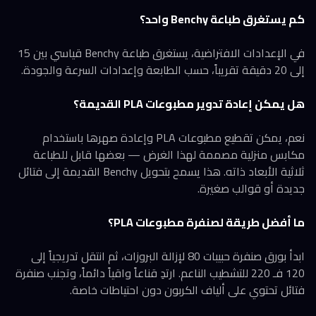
كم يستغرق طباعة Benchy واحد؟
في الإعدادات الافتراضية، يستغرق طباعة Benchy قياسي بين 15
إلى 20 دقيقة تقريباً، حسب الطابعة وإعدادات السرعة والجودة.
هل يمكن إعادة تدوير مطبوعات PLA القديمة؟
نعم، يمكن تقطيع مطبوعات PLA وإعادة صهرها باستخدام
مكابس منزلية مصممة لهذا الغرض — بعضها قابل للطباعة
ثلاثية الأبعاد ذاته. هذا يسمح بتحويل Benchy القديمة إلى فتائل
جديدة أو قوالب صغيرة.
ما أفضل طريقة لصنفرة مطبوعات PLA؟
ابدأ بورق صنفرة حبيبات 80 لإزالة البروزات، ثم انتقل تدريجياً إلى
120 فـ 220 للتشطيب الناعم. ارتدِ قناعاً واقياً دائماً، وتجنب صنفرة
فتائل تحتوي على ألياف الكربون دون احتياطات خاصة.