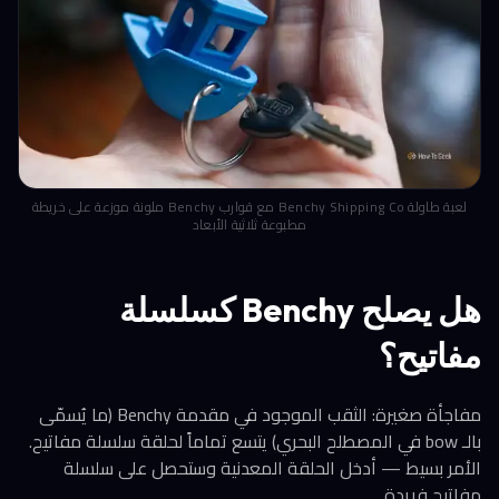
لعبة طاولة Benchy Shipping Co مع قوارب Benchy ملونة موزعة على خريطة
مطبوعة ثلاثية الأبعاد
هل يصلح Benchy كسلسلة
مفاتيح؟
مفاجأة صغيرة: الثقب الموجود في مقدمة Benchy (ما يُسمّى
بالـ bow في المصطلح البحري) يتسع تماماً لحلقة سلسلة مفاتيح.
الأمر بسيط — أدخل الحلقة المعدنية وستحصل على سلسلة
مفاتيح فريدة.