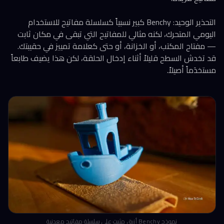
التحذير الوحيد: Benchy كبير نسبياً كسلسلة مفاتيح للاستخدام
اليومي المتحرك، لكنه مثالي للمفاتيح التي تبقى في مكان ثابت
— مفتاح المكتب، أو الخزانة، أو حتى كعلامة تمييز في حقيبتك.
قد تخدش السطح قليلاً أثناء إدخال الحلقة، لكن هذا يضيف طابعاً
مستخدَماً أصيلاً.
نموذج Benchy أزرق مثبت على سلسلة مفاتيح معدنية