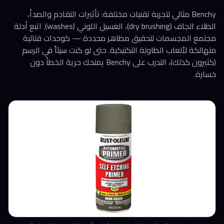
Benchy مثالي لتجربة تقنيات مختلفة: تأثيرات التقادم والصدأ،
الطلاء الجاف (dry brushing)، الغسيل اللوني (washes). اتبع أدلة
مجتمع المجسمات لتحقيق مظاهر محددة — كوحدات قتالية
متهالكة لألعاب الطاولة التكتيكية. حتى لو كنت سيئاً في الرسم
(كثيرون كذلك)، التدرب على Benchy يمنحك حرية الخطأ دون
خسارة.