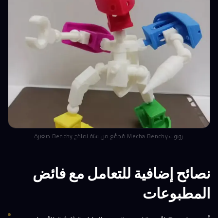
روبوت Mecha Benchy مُجمَّع من ستة نماذج Benchy صغيرة
نصائح إضافية للتعامل مع فائض
المطبوعات