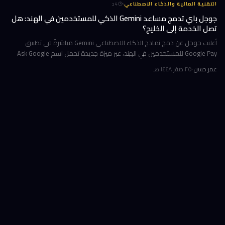
·
التقنية المالية والذكاء الاصطناعي
4
د
جوجل باي تدمج مساعد Gemini الذكي للمستخدمين في الهند: هل
تصل الخدمة إلى الخليج؟
أعلنت جوجل عن دمج نماذج الذكاء الاصطناعي Gemini مباشرةً في تطبيق
Google Pay للمستخدمين في الهند، عبر ميزة جديدة تحمل اسم Ask Google
Pay. تتيح هذه الخطوة للمستخدمين التحدث أو الكتابة بلغة طبيعية للاستف
عمر حسن
·
٢٥ صفر ١٤٤٨ هـ