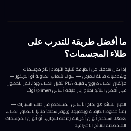
ما أفضل طريقة للتدرب على
طلاء المجسمات؟
إذا كان هدفك من الطباعة ثلاثية الأبعاد إنتاج مجسمات
وشخصيات قابلة للعرض — سواء لألعاب الطاولة أو الديكور —
فإتقان الطلاء ضروري. فتيلة PLA تتقبل الطلاء جيداً، لكن للحصول
على أفضل النتائج تحتاج إلى طبقة أساس (primer) أولاً.
الخيار الشائع هو بخاخ الأساس المستخدم في طلاء السيارات —
يملأ خطوط الطبقات ويخفيها، ويوفر سطحاً مثالياً لالتصاق الطلاء.
بعدها، استخدم ألوان أكريليك رخيصة للتجارب، أو ألوان المجسمات
المتخصصة للنتائج الاحترافية.