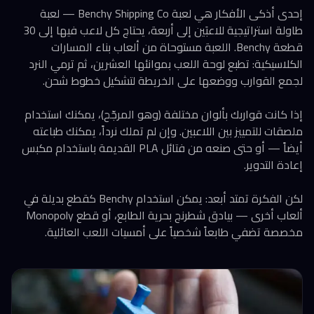
إحدى أذكى الأفكار هي لعبة Benchy Shipping Co — لعبة
طاولة استراتيجية للاعبَين إلى أربعة، يحتاج كل لاعب فيها إلى 30
قطعة Benchy. اللعبة مستوحاة من ألعاب بناء المسارات
الكلاسيكية: تطبع لوحة اللعب بموانئها العشرين، ثم ترمي النرد
لجمع القوارب ووضعها على الخريطة لتشكيل خطوط شحن.
إذا كانت قواربك بألوان مختلفة (وهو المرجّح)، يمكنك استخدام
ملصقات للتمييز بين اللاعبين. وإن لم تملك نرداً، يمكنك طباعته
أيضاً — أو حتى صنعه من فتائل PLA القديمة باستخدام مكبس
إعادة التدوير.
لكن الفكرة تمتد أبعد: يمكن استخدام Benchy كقطع بديلة في
ألعاب أخرى — بيادق شطرنج بحرية الطابع، أو قطع Monopoly
مخصصة تضفي طابعاً شخصياً على أمسيات اللعب العائلية.