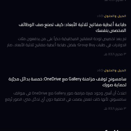
·
الحيل والحلول
5
د
طباعة أغطية مفاتيح ثلاثية الأبعاد: كيف تصنع صف الوظائف
المخصص بنفسك
لم يعد تخصيص لوحة المفاتيح الميكانيكية حكراً على من يدفعون مئات
الدولارات في طلبات Group Buy؛ بفضل طباعة أغطية مفاتيح ثلاثية الأبعاد، صار
بإمكانك تصميم صف الوظائف (Function Row) بالكامل وطباعته في منز
٣ محرم ١٤٤٨ هـ
·
الحيل والحلول
6
د
سامسونج توقف مزامنة Gallery مع OneDrive: خمسة بدائل مجرّبة
لحماية صورك
اعتدتُ أن أنسى وجود ميزة مزامنة صور Gallery مع OneDrive في هواتف
سامسونج، لأنها كانت تعمل بصمت في الخلفية دون أي تدخّل مني: الصور تُرفع
تلقائياً إلى السحابة، وتظهر على حاسوبي بعد لحظات، والمحذوفات تخت
٣ محرم ١٤٤٨ هـ