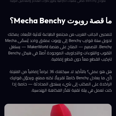
نموذج Benchy مطلي بتقنيات احترافية يُظهر تأثيرات التقادم والتفاصيل اللونية
ما قصة روبوت Mecha Benchy؟
للمحبين الجانب الغريب من مجتمع الطباعة ثلاثية الأبعاد: يمكنك
تحويل ستة قوارب Benchy إلى روبوت عملاق واحد يُسمّى Mecha
Benchy. التصميم — المتاح على منصة MakerWorld — يستغل
الثقوب والنتوءات والتجاويف الموجودة أصلاً في هيكل Benchy
لتركيب القطع معاً دون قطع إضافية.
هل هو عملي؟ بالتأكيد لا. سيكلفك 36 غراماً إضافياً من الفتيلة
(أي ما يعادل Benchy كاملاً تقريباً). لكنه ممتع، ويحوّل قواربك
الراكدة على المكتب إلى شيء يستحق المحادثة — خاصة إذا
كنت تعمل في بيئة تقنية تقدّر الفكاهة الهندسية.