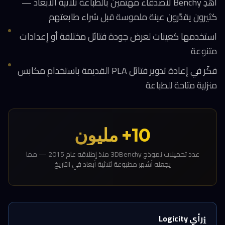
أهدِ Benchy لأصدقاء مهتمين بالطباعة ثلاثية الأبعاد —
كثيرون يقدّرون عينة ملموسة قبل شراء طابعتهم
استخدمها كعينات لعرض جودة فتائل مختلفة أو إعدادات
متنوعة
فكّر في إعادة تدوير فتائل PLA القديمة باستخدام مكابس
منزلية متاحة للطباعة
10+ مليون
عدد تحميلات نموذج 3DBenchy منذ إطلاقه عام 2015 — مما
يجعله أشهر مطبوعة ثلاثية أبعاد في التاريخ
رأي Logicity
ℹ️