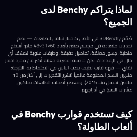
لماذا يتراكم Benchy لدى
الجميع؟
صُمّم 3DBenchy في الأصل كاختبار شامل للطابعات — يضم
تحديات متعددة في مجسم صغير بأبعاد 60×31×48 ملم: أسطح
منحنية، جسور معلقة، تفاصيل دقيقة، وطبقات علوية تكشف أي
خلل في الإعدادات. لكن جاذبيته البصرية جعلته أكثر من مجرد اختبار
تقني — فهو قارب لطيف يرغب الناس في الاحتفاظ به. النتيجة:
ملايين النسخ المطبوعة عالمياً (تشير التقديرات إلى أكثر من 10
ملايين تحميل منذ 2015)، ومعظم أصحاب الطابعات يملكون
عشرات النسخ في أدراجهم.
كيف تستخدم قوارب Benchy في
ألعاب الطاولة؟