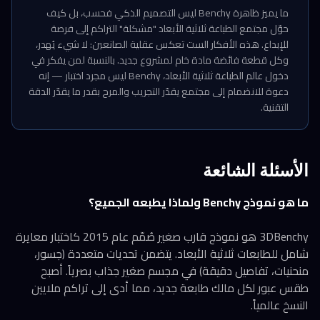
ما يميز ظاهرة Benchy ليس التصميم الذكي فحسب، بل كيف
حوّل مجتمع الطباعة ثلاثية الأبعاد "مشكلة" التراكم إلى فرصة
للإبداع. هذه الأفكار الست تعكس عقلية الصانعين: لا شيء يُهدر،
وكل قطعة فائضة مادة خام لمشروع جديد. بالنسبة لمن يفكر في
دخول عالم الطباعة ثلاثية الأبعاد، Benchy ليس مجرد اختبار — إنه
دعوة للانضمام إلى مجتمع يقدّر التجريب والمرح بقدر ما يقدّر الدقة
التقنية.
الأسئلة الشائعة
ما هو نموذج Benchy ولماذا يطبعه الجميع؟
3DBenchy هو نموذج قارب صغير صُمّم عام 2015 كاختبار معايرة
شامل للطابعات ثلاثية الأبعاد. يتضمن تحديات متعددة (جسور،
منحنيات، تفاصيل دقيقة) في مجسم صغير جذاب بصرياً. أصبح
طقس عبور لكل مالك طابعة جديد، مما أدى إلى تراكم ملايين
النسخ عالمياً.