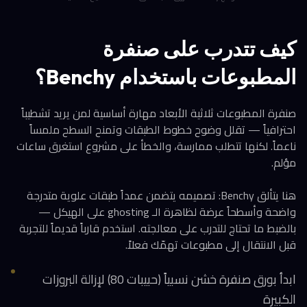
كيف تتدرب على صنفرة
المطبوعات باستخدام Benchy؟
صنفرة المطبوعات ثلاثية الأبعاد مهارة أساسية لمن يريد تشطيباً
احترافياً — تقلل وضوح خطوط الطبقات وتمنح السطح ملمساً
ناعماً. لكنها تتطلب ممارسة، والخطأ على مشروع استغرق ساعات
مؤلم.
هنا يتألق Benchy: تصميمه يتضمن عمداً طبقات علوية متدرجة
واضحة وأسطحاً عرضة لظاهرة الـ ghosting على الهيكل —
بالضبط ما تحتاج للتدرب على معالجته. استخدم قارباً قديماً للتجربة
قبل الانتقال إلى مطبوعات تهمّك فعلاً.
ابدأ بورق صنفرة خشن نسبياً (حبيبات 80) لإزالة البروزات
الكبيرة