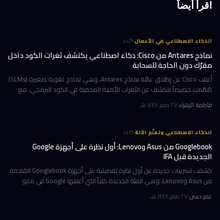
اقرأ أيضاً
·
الذكاء الاصطناعي في الأعمال
4
د
نماذج Antares من Cisco: ذكاء اصطناعي يكتشف ثغرات الكود داخل
مقرّك دون الحاجة للسحابة
أعلنت Cisco عن إطلاق عائلة نماذج Antares، وهي نماذج لغوية صغيرة (SLMs)
صُمّمت خصيصاً للكشف عن الثغرات الأمنية المخفية في الكود البرمجي، مع
ميزة جوهرية: تعمل بالكامل داخل البنية التحتية للمؤسسة دون الح
فاطمة الزهراء
·
٢٧ صفر ١٤٤٨ هـ
·
الذكاء الاصطناعي وتعلّم الآلة
4
د
Googlebook من Asus وLenovo: أول نظرة على أجهزة Google
الجديدة قبل IFA
كشفت تسريبات جديدة عن أول نظرة تفصيلية على أجهزة Googlebook القادمة
من Asus وLenovo، وهي الفئة الجديدة كلياً التي أعلنتها Google في مايو
الماضي كبديل محتمل أو مكمّل لأجهزة Chromebook. التسريبات تأتي ق
عمر حسن
·
٢٧ صفر ١٤٤٨ هـ