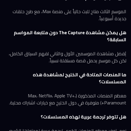
الموسم الثالث متاح للبث حالياً على منصة Max، مع طرح حلقات
جديدة أسبوعياً.
هل يمكن مشاهدة The Capture دون متابعة المواسم
السابقة؟
يُفضل مشاهدة الموسمين الأول والثاني لفهم السياق الكامل،
لكن كل موسم يحمل قصة مستقلة نسبياً.
ما المنصات المتاحة في الخليج لمشاهدة هذه
المسلسلات؟
معظم المنصات المذكورة (Max، Netflix، Apple TV+،
Paramount+) متوفرة في دول الخليج مع خيارات اشتراك محلية.
هل تتوفر ترجمة عربية لهذه المسلسلات؟
نعم، توفر معظم المنصات الكبرى ترجمة عربية لمحتواها الرئيسي،