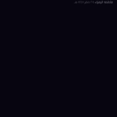
فاطمة الزهراء
·
٢٥ صفر ١٤٤٨ هـ