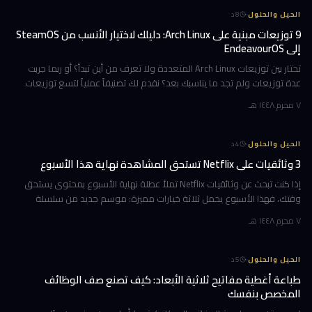
·
الحيل والحلول
8
د
9 توزيعات مبنية على Arch Linux: دليلك لاختيار الأنسب من SteamOS
إلى EndeavourOS
تحتار بين توزيعات Arch Linux المتعددة ولا تعرف من أين تبدأ؟ أو ربما جربت
عدة توزيعات ولم تجد ما يناسبك بعد؟ نقدم لك تصنيفاً عملياً لتسع توزيعات
مبنية على Arch، مرتبة وفق تجارب استخدام حقيقية ومعايير و
٧ محرم ١٤٤٨ هـ
·
الحيل والحلول
4
د
3 وثائقيات على Netflix تستحق المشاهدة نهاية هذا الأسبوع
إذا كنت تبحث عن وثائقيات Netflix تملأ عطلة نهاية الأسبوع بمحتوى يستحق
وقتك، فهذا الأسبوع يحمل ثلاثة خيارات مميزة: موسم جديد من سلسلة
تكشف ما وراء كواليس أشهر فريق تشجيع في أمريكا، ورحلة مؤثرة مع رجل ي
٧ محرم ١٤٤٨ هـ
·
الحيل والحلول
5
د
طباعة أغطية مفاتيح ثلاثية الأبعاد: كيف تصنع صف الوظائف
المخصص بنفسك