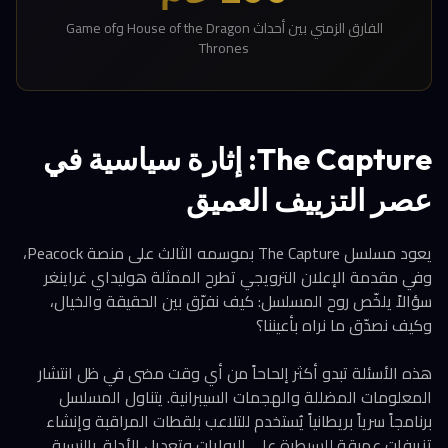
الفارق الزمني بين أحداث House of the Dragon وGame of
Thrones
The Capture: إثارة سياسية في
عصر التزييف العميق
يعود مسلسل The Capture بموسمه الثالث على منصة Peacock،
وفي مقدمة الإعلان الترويجي تطرح الممثلة هوليداي غراينغر
سؤالاً يلخّص روح المسلسل: كيف نفرّق بين الحقيقة والخيال،
وكيف نصدّق ما نراه بأعيننا؟
هذه الأسئلة تبدو أكثر إلحاحاً من أي وقت مضى في ظل انتشار
المعلومات المضللة والهجمات السيبرانية. يتناول المسلسل
برنامجاً سرياً بريطانياً يُستخدم للتلاعب بلقطات المراقبة وإنشاء
تزييفات عميقة للسيطرة على الروايات وتعديل الأدلة. بالنسبة