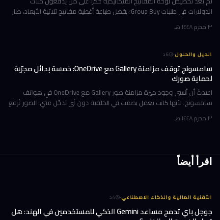
لم يعد تخصيص لوحة المفاتيح الميكانيكية حكراً على من يدفعون مئات
الدولارات في طلبات Group Buy؛ بفضل طباعة أغطية مفاتيح ثلاثية الأبعاد، صار
بإمكانك تصميم صف الوظائف (Function Row) بالكامل وطباعته في منز
٣ محرم ١٤٤٨ هـ
·
الحيل والحلول
6
د
سامسونج توقف مزامنة Gallery مع OneDrive: خمسة بدائل مجرّبة
لحماية صورك
اعتدتُ أن أنسى وجود ميزة مزامنة صور Gallery مع OneDrive في هواتف
سامسونج، لأنها كانت تعمل بصمت في الخلفية دون أي تدخّل مني: الصور تُرفع
تلقائياً إلى السحابة، وتظهر على حاسوبي بعد لحظات، والمحذوفات تخت
٣ محرم ١٤٤٨ هـ
اقرأ أيضاً
·
التقنية المالية والذكاء الاصطناعي
4
د
جوجل باي تدمج مساعد Gemini الذكي للمستخدمين في الهند: هل