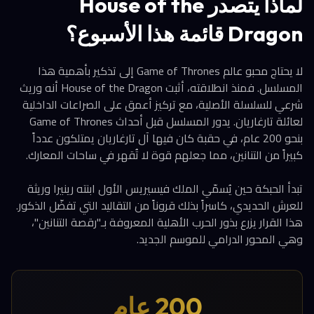
لماذا يتصدر House of the
Dragon قائمة هذا الأسبوع؟
لا يحتاج محبو عالم Game of Thrones إلى تذكير بأهمية هذا
المسلسل. فمنذ انطلاقته، أثبت House of the Dragon أنه وريث
شرعي للسلسلة الأصلية، مع تركيز أعمق على الصراعات الداخلية
لعائلة تارغاريان. يدور المسلسل قبل أحداث Game of Thrones
بنحو 200 عام، في حقبة كان فيها آل تارغاريان يمتلكون عدداً
كبيراً من التنانين، مما جعلهم قوة لا تُقهر في ساحات المعارك.
تبدأ الحبكة حين يُسمّي الملك فيسيريس الأول ابنته رينيرا وريثة
للعرش الحديدي، كاسراً بذلك قروناً من التقاليد التي تفضّل الذكور.
هذا القرار يزرع بذور الحرب الأهلية المعروفة بـ"رقصة التنانين"،
وهي المحور الدرامي للموسم الجديد.
200 عام