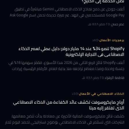
تصل الخدمة إلى الخليج؟
أعلنت جوجل عن دمج نماذج الذكاء الاصطناعي Gemini مباشرةً في تطبيق
Google Pay للمستخدمين في الهند، عبر ميزة جديدة تحمل اسم Ask Google
Pay. تتيح هذه الخطوة للمستخدمين التحدث أو الكتابة بلغة طبيعية للاستف
عمر حسن
·
٢٥ صفر ١٤٤٨ هـ
·
برمجيات الأعمال
6
د
Shopify تنمو 34% عند 14 مليار دولار: دليل عملي لعصر الذكاء
الاصطناعي في التجارة الإلكترونية
أعلنت Shopify نتائج الربع الثاني من 2026 هذا الأسبوع، فقفز سهمها 18% في
جلسة واحدة ومحا معظم تراجعه منذ بداية العام. الأرقام الرئيسية: إيرادات
ربعية 3.58 مليار دولار بنمو 34%، وحجم بضائع إجمالي GMV بل
فاطمة الزهراء
·
٢٥ صفر ١٤٤٨ هـ
·
الذكاء الاصطناعي في الأعمال
5
د
أرباح مايكروسوفت تكشف عائد الكفاءة من الذكاء الاصطناعي
الذي تفتقر إليه ميتا
كشفت نتائج مايكروسوفت المالية الأخيرة عن معادلة بدأت تتضح معالمها:
الشركات التي تستثمر في الذكاء الاصطناعي بوضوح استراتيجي تحصد اليوم ثمار
الكفاءة وخفض التكاليف، بينما تتعثر أخرى في تحويل إنفاقها الضخ