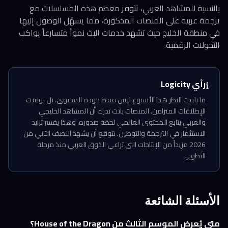
بالنسبة للمشاهد العربي، تتوفر معظم هذه المسلسلات مع
ترجمة عربية على المنصات المذكورة، مما يسهّل الوصول إليها
في منطقة الخليج حيث تشهد خدمات البث نمواً متسارعاً يواكب
التحولات الرقمية.
رأي Logicity
ℹ️
ما يلفت النظر هذا الأسبوع ليس فقط جودة المحتوى، بل توقيت
الإطلاقات المتزامن. المنصات باتت تدرك أن المشاهد الخليجي
والعربي يتابع المحتوى العالمي لحظة صدوره، وهذا يفسر تزايد
الاستثمار في الترجمة والتوطين. نتوقع أن يشهد النصف الثاني من
2026 مزيداً من الإنتاجات التي تراعي الذوق العربي منذ مرحلة
التطوير.
الأسئلة الشائعة
متى يُعرض الموسم الثالث من House of the Dragon؟