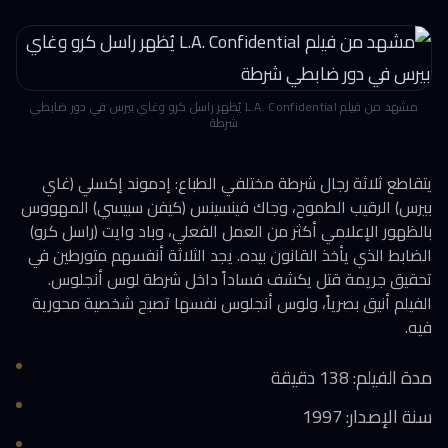
مشهد من فيلم L.A. Confidential يُظهر راسل كرو وغاي بيرس في دور ضابطي
شرطة
يتقاطع ثلاثة رجال شرطة مختلفي الطباع: إدموند إكسلي (غاي
بيرس) الرقيب الطموح، وجاك فينسينس (كيفن سبيسي) المهووس
بالظهور الإعلامي أكثر من العمل الفعلي، وباد وايت (راسل كرو)
الضابط الذي يأخذ القانون بيده. يجد الثلاثة أنفسهم متورطين في
تحقيق جريمة قتل يكشف فساداً داخل شرطة لوس أنجلوس.
الفيلم أنيق بصرياً، ولوس أنجلوس نفسها تصبح شخصية محورية
فيه.
مدة الفيلم: 138 دقيقة
سنة الإصدار: 1997