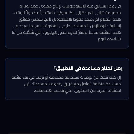
في عصر تتسابق فيه الاستوديوهات لإنتاج محتوى جديد بوتيرة
محمومة، تبقى العودة إلى الكلاسيكيات استثماراً مضموناً للوقت.
هذه الأفلام لم تصمد عقوداً بالصدفة؛ بل لأنها تلامس حقائق
إنسانية عابرة للزمن. المشاهد الخليجي الشغوف بالسينما سيجد في
هذه القائمة مدخلاً ممتازاً لفهم جذور هوليوود التي شكّلت كل ما
نشاهده اليوم.
هل تحتاج مساعدة في التطبيق؟
ℹ️
إن كنت تبحث عن توصيات سينمائية مخصصة أو ترغب في بناء قائمة
مشاهدة منظمة، تواصل مع فريق Logicity لمساعدتك في
اكتشاف المزيد من المحتوى الذي يناسب اهتماماتك.