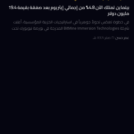
بيتماين تمتلك الآن 4.8% من إجمالي إيثريوم بعد صفقة بقيمة 19.4
مليون دولار
في خطوة تعكس تحولاً جوهرياً في استراتيجيات الخزينة المؤسسية، أعلنت
شركة BitMine Immersion Technologies المدرجة في بورصة نيويورك تحت
الرمز BMNR أن حيازتها من عملة إيثريوم (ETH) بلغت نحو 5.79 مليون توكن
عمر حسن
·
٢١ صفر ١٤٤٨ هـ