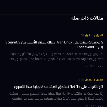
مقالات ذات صلة
·
الحيل والحلول
8
د
9 توزيعات مبنية على Arch Linux: دليلك لاختيار الأنسب من SteamOS
إلى EndeavourOS
تحتار بين توزيعات Arch Linux المتعددة ولا تعرف من أين تبدأ؟ أو ربما جربت
عدة توزيعات ولم تجد ما يناسبك بعد؟ نقدم لك تصنيفاً عملياً لتسع توزيعات
مبنية على Arch، مرتبة وفق تجارب استخدام حقيقية ومعايير و
٧ محرم ١٤٤٨ هـ
·
الحيل والحلول
4
د
3 وثائقيات على Netflix تستحق المشاهدة نهاية هذا الأسبوع
إذا كنت تبحث عن وثائقيات Netflix تملأ عطلة نهاية الأسبوع بمحتوى يستحق
وقتك، فهذا الأسبوع يحمل ثلاثة خيارات مميزة: موسم جديد من سلسلة
تكشف ما وراء كواليس أشهر فريق تشجيع في أمريكا، ورحلة مؤثرة مع رجل ي
٧ محرم ١٤٤٨ هـ