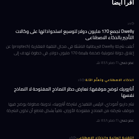
اقرأ أيضاً
4
د
Dwelly تجمع 170 مليون دولار لتوسيع استحواذاتها على وكالات
التأجير بالذكاء الاصطناعي
أعلنت شركة Dwelly البريطانية الناشئة في مجال التقنية العقارية (proptech) عن
إغلاق جولة تمويلية ضخمة بقيمة 170 مليون دولار، في خطوة تهدف إلى
تسريع استراتيجيتها القائمة على الاستحواذ على وكالات التأجير
عمر حسن
·
٢١ صفر ١٤٤٨ هـ
·
الذكاء الاصطناعي وتعلّم الآلة
5
د
أنثروبيك توضح موقفها: نعارض حظر النماذج المفتوحة لا النماذج
نفسها
نشر داريو أموداي، الرئيس التنفيذي لشركة أنثروبيك، تدوينة مطولة يوضح فيها
موقف شركته من النماذج مفتوحة الأوزان، نافياً بشكل قاطع أن تكون الشركة
قد طالبت بحظرها. جاء ذلك وسط جدل متصاعد في واشنطن حول كيف
عمر حسن
·
٢١ صفر ١٤٤٨ هـ
·
التقنية المالية والذكاء الاصطناعي
5
د