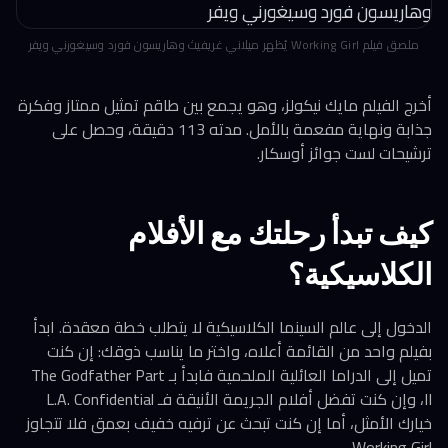
ملصق فيلم Working Girl يُظهر ميلاني غريفيث وهاريسون فورد وسيغورني ويفر
أخرج الفيلم مايك نيكولز، وهو يجمع بين طاقم تمثيل ممتاز وفكرة
جذابة ونهاية مفعمة بالأمل. مدته 113 دقيقة، وحصل على
ترشيحات لست جوائز أوسكار.
كيف تبدأ رحلتك مع الأفلام
الكلاسيكية؟
الدخول إلى عالم السينما الكلاسيكية لا يتطلب خطة معقدة. ابدأ
بفيلم واحد من القائمة أعلاه، واختر ما يناسب ذوقك: إن كنت
تميل إلى الدراما العائلية الملحمية فابدأ بـ The Godfather Part
II، وإن كنت تفضل أفلام الجريمة الأنيقة فـ L.A. Confidential
خيارك الأمثل، أما إن كنت تبحث عن ترفيه خفيف بعمق فلا تتجاوز
Working Girl.