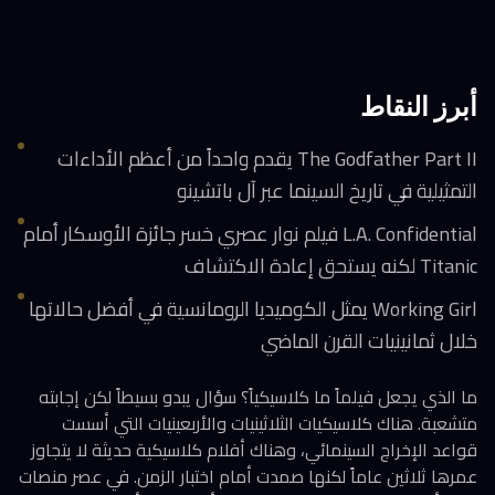
أبرز النقاط
The Godfather Part II يقدم واحداً من أعظم الأداءات
التمثيلية في تاريخ السينما عبر آل باتشينو
L.A. Confidential فيلم نوار عصري خسر جائزة الأوسكار أمام
Titanic لكنه يستحق إعادة الاكتشاف
Working Girl يمثل الكوميديا الرومانسية في أفضل حالاتها
خلال ثمانينيات القرن الماضي
ما الذي يجعل فيلماً ما كلاسيكياً؟ سؤال يبدو بسيطاً لكن إجابته
متشعبة. هناك كلاسيكيات الثلاثينيات والأربعينيات التي أسست
قواعد الإخراج السينمائي، وهناك أفلام كلاسيكية حديثة لا يتجاوز
عمرها ثلاثين عاماً لكنها صمدت أمام اختبار الزمن. في عصر منصات