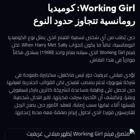
Working Girl: كوميديا
رومانسية تتجاوز حدود النوع
حين يُطلب من أي شخص تسمية الفيلم الذي يمثل نوع الكوميديا
الرومانسية، غالباً ما يكون الجواب When Harry Met Sally. لكن
فيلم Working Girl الذي سبقه بعام واحد (1988) يستحق مكاناً
موازياً في هذا النقاش.
تؤدي ميلاني غريفيث دور تيس ماكغيل، سكرتيرة طموحة في
شركة بنيويورك تحلم بمنصب تنفيذي لكن القوالب الجندرية تعيقها.
حين تحصل على وظيفة مساعدة للشريكة كاثرين باركر (سيغورني
ويفر)، وتكتشف أن الأخيرة سرقت فكرتها، تقرر انتحال شخصية
رئيستها أثناء غيابها بسبب إصابة. تتعقد الأمور حين يصبح الرجل
(هاريسون فورد) الذي تحاول إبرام صفقة معه محط إعجابها.