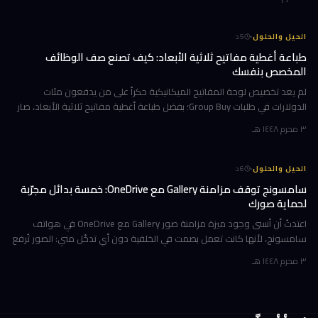
·
الحيل والحلول
5
د
طباعة أغطية مفاتيح ثلاثية الأبعاد: كيف تصنع صف الوظائف
المخصص بنفسك
لم يعد تخصيص لوحة المفاتيح الميكانيكية حكراً على من يدفعون مئات
الدولارات في طلبات Group Buy؛ بفضل طباعة أغطية مفاتيح ثلاثية الأبعاد، صار
بإمكانك تصميم صف الوظائف (Function Row) بالكامل وطباعته في منز
٣ محرم ١٤٤٨ هـ
·
الحيل والحلول
6
د
سامسونج توقف مزامنة Gallery مع OneDrive: خمسة بدائل مجرّبة
لحماية صورك
اعتدتُ أن أنسى وجود ميزة مزامنة صور Gallery مع OneDrive في هواتف
سامسونج، لأنها كانت تعمل بصمت في الخلفية دون أي تدخّل مني: الصور تُرفع
تلقائياً إلى السحابة، وتظهر على حاسوبي بعد لحظات، والمحذوفات تخت
٣ محرم ١٤٤٨ هـ