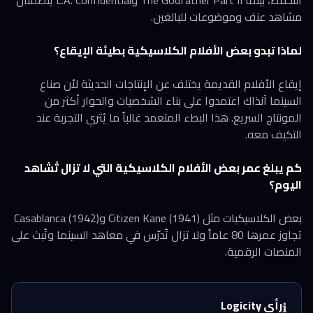
التحفظ، بينما The Godfather Part II وL.A. Confidential يتضمنان
مشاهد عنف وموضوعات للبالغين.
لماذا تبدو بعض الأفلام الكلاسيكية بطيئة الإيقاع؟
إيقاع الأفلام القديمة يختلف عن الإنتاجات الحديثة لأن صناع
السينما آنذاك اعتمدوا على بناء الشخصيات والحوار أكثر من
المونتاج السريع. هذا البطء المتعمد غالباً ما يُثري التجربة عند
التكيف معه.
كم يبلغ عمر بعض الأفلام الكلاسيكية التي لا تزال تُشاهد
اليوم؟
بعض الكلاسيكيات مثل Citizen Kane (1941) وCasablanca (1942)
تجاوز عمرها 80 عاماً ولا تزال تُدرّس في معاهد السينما وتُبث على
المنصات الرقمية.
رأي Logicity
ℹ️