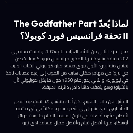
لماذا يُعدّ The Godfather Part
II تحفة فرانسيس فورد كوبولا؟
صدر الجزء الثاني من ثلاثية العرّاب عام 1974، وامتدت مدته إلى
202 دقيقة يتتبع خلالها المخرج فرانسيس فورد كوبولا خطين
زمنيين متوازيين: الأول يروي صعود فيتو كورليوني الشاب (روبرت
دي نيرو) من مهاجر صقلي هارب من الموت إلى زعيم عصابات نافذ
في نيويورك، والثاني يدور عام 1958 حول مايكل كورليوني (آل
باتشينو) وهو يتعقب خائناً داخل دائرته الضيقة.
التمثيل فن ذاتي التقييم، لكن أداء باتشينو هنا لشخصية البطل
المأساوي الذي يتحول إلى شرير يستحق مكاناً في أي قائمة
لأعظم عشرة أداءات في تاريخ السينما. الفيلم حاز ست جوائز
أوسكار، منها أفضل فيلم وأفضل ممثل مساعد لدي نيرو.