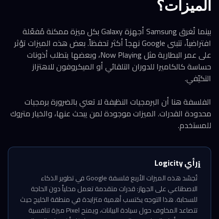
الميزات؟
بينما تُغرق Samsung أجهزة Galaxy بكل ميزة ممكنة مُفعّلة
افتراضياً، تتبنى Google نهجاً أكثر تحفظاً. بعض هذه الميزات تؤثر
على عمر البطارية مثل Now Playing، وبعضها يتطلب أذونات
حساسة كالكاميرا للدوران التلقائي أو الميكروفون للاهتزاز
التكيّفي.
الفلسفة هنا أن البرمجيات النظيفة لا تعني بالضرورة برمجيات
محدودة القدرات. الميزات موجودة لمن يبحث عنها، والخيار متروك
للمستخدم.
رأي Logicity
ℹ️
تُجسّد هذه الميزات الأربع فلسفة Google في تطوير الذكاء
الاصطناعي على الجهاز: قدرات متقدمة تعمل محلياً دون الحاجة
للسحابة. هذا التوجه يكتسب أهمية متزايدة في منطقة الخليج حيث
تتصاعد المخاوف حول سيادة البيانات، ويمنح Pixel ميزة تنافسية