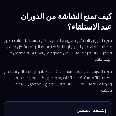
كيف تمنع الشاشة من الدوران
عند الاستلقاء؟
ميزة الدوران التلقائي معروفة للجميع، لكن مشكلتها الأزلية تظهر
عند الاستلقاء على السرير أو الأريكة: تمسك الهاتف بشكل جانبي
فتدور الشاشة رغماً عنك. الحل موجود في Pixel لكنه مدفون في
الإعدادات.
ميزة التعرف على الوجه Face Detection للدوران التلقائي تستخدم
الكاميرا الأمامية لتحديد اتجاه وجهك. إن كان وجهك عمودياً
والهاتف أفقياً، تبقى الشاشة في الوضع العمودي. بسيطة
وذكية.
كيفية التفعيل
ℹ️