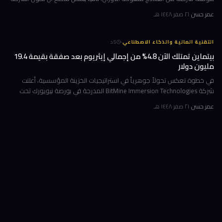
قد طالبت بحظرها. جاء ذلك وسط جدل متصاعد في واشنطن حول كيف
عمر حسن
·
٢١ صفر ١٤٤٨ هـ
·
التقنية المالية والذكاء الاصطناعي
5
د
بيتماين تمتلك الآن 4.8% من إجمالي إيثريوم بعد صفقة بقيمة 19.4
مليون دولار
في خطوة تعكس تحولاً جوهرياً في استراتيجيات الخزينة المؤسسية، أعلنت
شركة BitMine Immersion Technologies المدرجة في بورصة نيويورك تحت
الرمز BMNR أن حيازتها من عملة إيثريوم (ETH) بلغت نحو 5.79 مليون توكن
عمر حسن
·
٢١ صفر ١٤٤٨ هـ