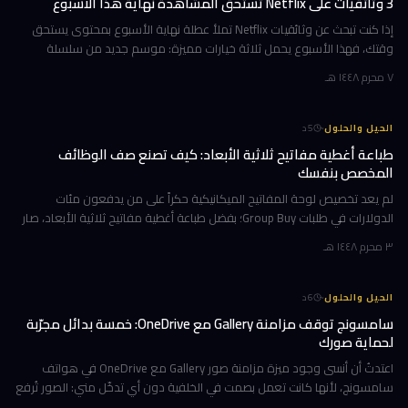
3 وثائقيات على Netflix تستحق المشاهدة نهاية هذا الأسبوع
إذا كنت تبحث عن وثائقيات Netflix تملأ عطلة نهاية الأسبوع بمحتوى يستحق
وقتك، فهذا الأسبوع يحمل ثلاثة خيارات مميزة: موسم جديد من سلسلة
تكشف ما وراء كواليس أشهر فريق تشجيع في أمريكا، ورحلة مؤثرة مع رجل ي
٧ محرم ١٤٤٨ هـ
·
الحيل والحلول
5
د
طباعة أغطية مفاتيح ثلاثية الأبعاد: كيف تصنع صف الوظائف
المخصص بنفسك
لم يعد تخصيص لوحة المفاتيح الميكانيكية حكراً على من يدفعون مئات
الدولارات في طلبات Group Buy؛ بفضل طباعة أغطية مفاتيح ثلاثية الأبعاد، صار
بإمكانك تصميم صف الوظائف (Function Row) بالكامل وطباعته في منز
٣ محرم ١٤٤٨ هـ
·
الحيل والحلول
6
د
سامسونج توقف مزامنة Gallery مع OneDrive: خمسة بدائل مجرّبة
لحماية صورك
اعتدتُ أن أنسى وجود ميزة مزامنة صور Gallery مع OneDrive في هواتف
سامسونج، لأنها كانت تعمل بصمت في الخلفية دون أي تدخّل مني: الصور تُرفع
تلقائياً إلى السحابة، وتظهر على حاسوبي بعد لحظات، والمحذوفات تخت