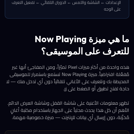
الإعدادات ← الشاشة واللمس ← الدوران التلقائي ← تفعيل التعرف
على الوجه
ما هي ميزة Now Playing
للتعرف على الموسيقى؟
هذه واحدة من أكثر ميزات Pixel تميّزاً، ومن المفاجئ أنها غير
مُفعّلة افتراضياً. ميزة Now Playing تستمع باستمرار للموسيقى
المحيطة بك وتتعرف على الأغاني تلقائياً دون أي تدخل منك — لا
حاجة لفتح تطبيق أو الضغط على زر.
تظهر معلومات الأغنية على شاشة القفل وشاشة العرض الدائم.
الأهم أن كل هذا يحدث محلياً على الجهاز باستخدام مكتبة أغانٍ
مُخزّنة، دون إرسال أي بيانات للإنترنت — ميزة خصوصية مهمة.