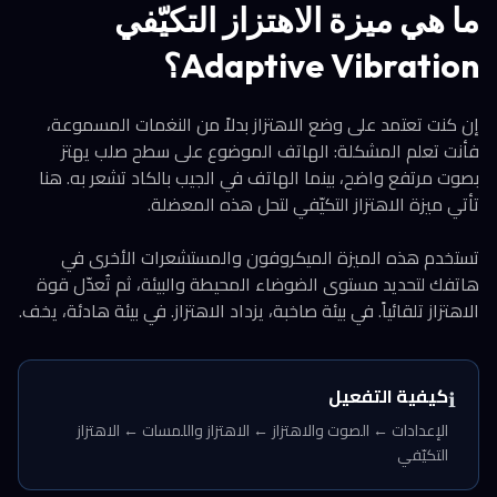
ما هي ميزة الاهتزاز التكيّفي
Adaptive Vibration؟
إن كنت تعتمد على وضع الاهتزاز بدلاً من النغمات المسموعة،
فأنت تعلم المشكلة: الهاتف الموضوع على سطح صلب يهتز
بصوت مرتفع واضح، بينما الهاتف في الجيب بالكاد تشعر به. هنا
تأتي ميزة الاهتزاز التكيّفي لتحل هذه المعضلة.
تستخدم هذه الميزة الميكروفون والمستشعرات الأخرى في
هاتفك لتحديد مستوى الضوضاء المحيطة والبيئة، ثم تُعدّل قوة
الاهتزاز تلقائياً. في بيئة صاخبة، يزداد الاهتزاز. في بيئة هادئة، يخف.
كيفية التفعيل
ℹ️
الإعدادات ← الصوت والاهتزاز ← الاهتزاز واللمسات ← الاهتزاز
التكيّفي