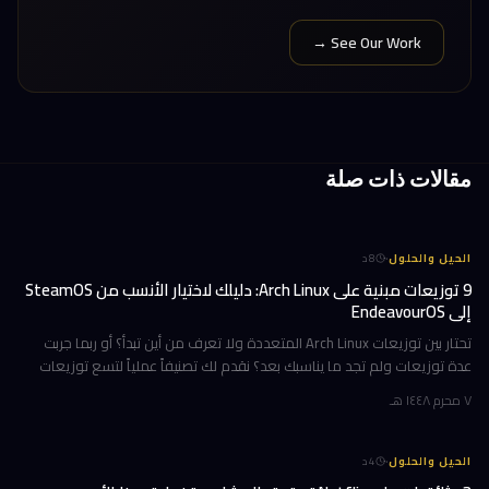
See Our Work →
مقالات ذات صلة
·
الحيل والحلول
8
د
9 توزيعات مبنية على Arch Linux: دليلك لاختيار الأنسب من SteamOS
إلى EndeavourOS
تحتار بين توزيعات Arch Linux المتعددة ولا تعرف من أين تبدأ؟ أو ربما جربت
عدة توزيعات ولم تجد ما يناسبك بعد؟ نقدم لك تصنيفاً عملياً لتسع توزيعات
مبنية على Arch، مرتبة وفق تجارب استخدام حقيقية ومعايير و
٧ محرم ١٤٤٨ هـ
·
الحيل والحلول
4
د