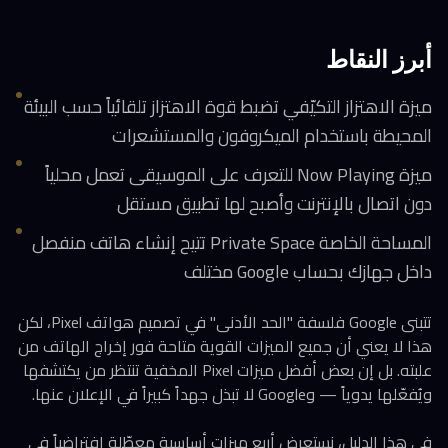
أبرز النقاط
ميزة الاهتزاز التكيّفي تضبط قوة الاهتزاز تلقائياً حسب البيئة
المحيطة باستخدام الميكروفون والمستشعرات
ميزة Now Playing للتعرف على الموسيقى تعمل محلياً
دون اتصال بالإنترنت وأصبح لها تطبيق مستقل
المساحة الخاصة Private Space تتيح إنشاء هاتف منفصل
داخل جهازك بحساب Google مختلف
تتبنى Google فلسفة "الحد الأدنى" في تصميم هواتف Pixel، لكن
هذا لا يعني أن جميع الميزات القوية متاحة فور إخراج الهاتف من
علبته. بل إن بعض أفضل ميزات Pixel المخفية تنتظر من يكتشفها
ويُفعّلها يدوياً — وGoogle لا تبذل جهداً كبيراً في الإعلان عنها.
في هذا الدليل، نستعرض أربع ميزات أساسية معطّلة افتراضياً في