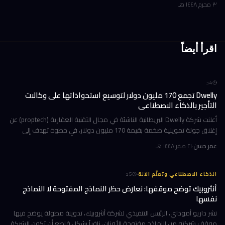
٣ محرم ١٤٤٨ هـ
اقرأ أيضاً
4
د
Dwelly تجمع 170 مليون دولار لتوسيع استحواذاتها على وكالات
التأجير بالذكاء الاصطناعي
أعلنت شركة Dwelly البريطانية الناشئة في مجال التقنية العقارية (proptech) عن
إغلاق جولة تمويلية ضخمة بقيمة 170 مليون دولار، في خطوة تهدف إلى
تسريع استراتيجيتها القائمة على الاستحواذ على وكالات التأجير
عمر حسن
·
٢١ صفر ١٤٤٨ هـ
·
الذكاء الاصطناعي وتعلّم الآلة
5
د
أنثروبيك توضح موقفها: نعارض حظر النماذج المفتوحة لا النماذج
نفسها
نشر داريو أموداي، الرئيس التنفيذي لشركة أنثروبيك، تدوينة مطولة يوضح فيها
موقف شركته من النماذج مفتوحة الأوزان، نافياً بشكل قاطع أن تكون الشركة