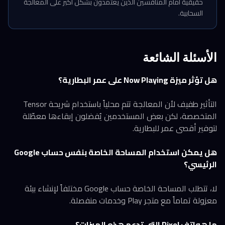
حقيقية أمام المنافسين الذين يعتمدون بشكل أكبر على المعالجة
السحابية.
الأسئلة الشائعة
هل تؤثر ميزة Now Playing على عمر البطارية؟
التأثير طفيف لأن المعالجة تتم محلياً باستخدام شريحة Tensor
المتخصصة، لكن بعض المستخدمين يُفضلون إبقاءها معطّلة
لتوفير أقصى عمر للبطارية.
هل يمكن استخدام المساحة الخاصة بنفس حساب Google
الرئيسي؟
لا، تتطلب المساحة الخاصة حساب Google مختلفاً لإنشاء بيئة
معزولة تماماً مع متجر Play وخدمات منفصلة.
ما هواتف Pixel التي تدعم هذه الميزات؟