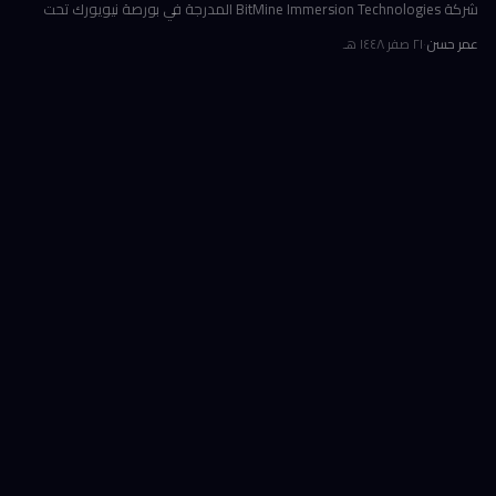
شركة BitMine Immersion Technologies المدرجة في بورصة نيويورك تحت
الرمز BMNR أن حيازتها من عملة إيثريوم (ETH) بلغت نحو 5.79 مليون توكن
عمر حسن
·
٢١ صفر ١٤٤٨ هـ