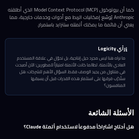
كما أن بروتوكول Model Context Protocol (MCP) الذي أطلقته
Anthropic يُوسّع إمكانيات الربط مع أدوات وخدمات خارجية، مما
يعني أن قائمة ما يمكنك أتمتته ستتزايد باستمرار.
رأي Logicity
ℹ️
ما نراه هنا ليس مجرد حيل إنتاجية، بل تحوّل في علاقة المستخدم
العادي بالأتمتة. لطالما كانت الأتمتة امتيازاً للمطورين؛ الآن أصبحت
في متناول من يجيد الوصف فقط. السؤال الأهم للشركات: هل
ستُدرّب فرقها على استثمار هذه القدرات قبل أن يسبقها
المنافسون؟
الأسئلة الشائعة
هل أحتاج اشتراكاً مدفوعاً لاستخدام أتمتة Claude؟