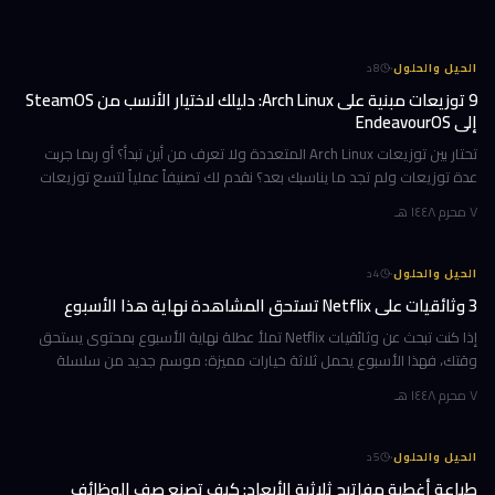
·
الحيل والحلول
8
د
9 توزيعات مبنية على Arch Linux: دليلك لاختيار الأنسب من SteamOS
إلى EndeavourOS
تحتار بين توزيعات Arch Linux المتعددة ولا تعرف من أين تبدأ؟ أو ربما جربت
عدة توزيعات ولم تجد ما يناسبك بعد؟ نقدم لك تصنيفاً عملياً لتسع توزيعات
مبنية على Arch، مرتبة وفق تجارب استخدام حقيقية ومعايير و
٧ محرم ١٤٤٨ هـ
·
الحيل والحلول
4
د
3 وثائقيات على Netflix تستحق المشاهدة نهاية هذا الأسبوع
إذا كنت تبحث عن وثائقيات Netflix تملأ عطلة نهاية الأسبوع بمحتوى يستحق
وقتك، فهذا الأسبوع يحمل ثلاثة خيارات مميزة: موسم جديد من سلسلة
تكشف ما وراء كواليس أشهر فريق تشجيع في أمريكا، ورحلة مؤثرة مع رجل ي
٧ محرم ١٤٤٨ هـ
·
الحيل والحلول
5
د
طباعة أغطية مفاتيح ثلاثية الأبعاد: كيف تصنع صف الوظائف