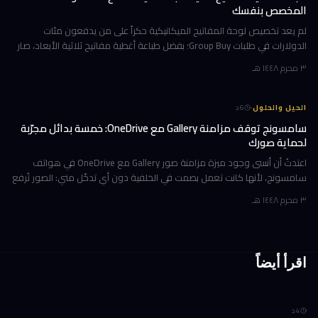
المخصص بنفسك
لم يعد تخصيص لوحة المفاتيح الميكانيكية حكراً على من يدفعون مئات
الدولارات في طلبات Group Buy؛ بفضل طباعة أغطية مفاتيح ثلاثية الأبعاد، صار
بإمكانك تصميم صف الوظائف (Function Row) بالكامل وطباعته في منز
٣ محرم ١٤٤٨ هـ
·
الحيل والحلول
6
د
سامسونج توقف مزامنة Gallery مع OneDrive: خمسة بدائل مجرّبة
لحماية صورك
اعتدتُ أن أنسى وجود ميزة مزامنة صور Gallery مع OneDrive في هواتف
سامسونج، لأنها كانت تعمل بصمت في الخلفية دون أي تدخّل مني: الصور تُرفع
تلقائياً إلى السحابة، وتظهر على حاسوبي بعد لحظات، والمحذوفات تخت
٣ محرم ١٤٤٨ هـ
اقرأ أيضاً
4
د