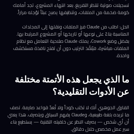
تسجيلات صوتية تنتظر التفريغ. بعد انتهاء المشروع، تجد أمامك
كومة ضخمة من الملفات، وتنظيفها يصبح عبئاً تؤجله مراراً.
الحل: اطلب من Claude فرز الملفات ونقلها إلى المجلدات
المناسبة بناءً على نوعها أو تاريخها أو المشروع المرتبط بها.
بفضل وضع Cowork، يملك Claude صلاحية التعامل مع نظام
الملفات مباشرة، فيُنفّذ الترتيب دون أن تفتح نافذة مستكشف
واحدة.
ما الذي يجعل هذه الأتمتة مختلفة
عن الأدوات التقليدية؟
الفارق الجوهري أنك لا تكتب كوداً ولا تُعدّ قواعد صارمة. تصف
ما تريده بلغة طبيعية، وClaude يفهم السياق ويتصرف. هذا يعني
أن أي شخص — بصرف النظر عن خلفيته التقنية — يستطيع بناء
سير عمل مخصص خلال دقائق.