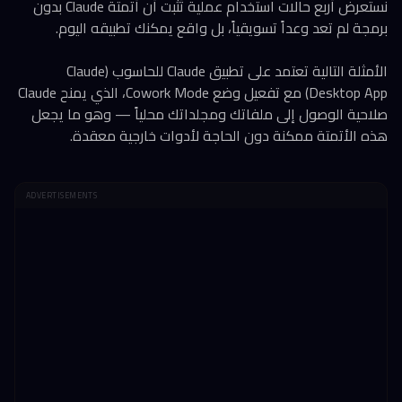
نستعرض أربع حالات استخدام عملية تُثبت أن أتمتة Claude بدون
برمجة لم تعد وعداً تسويقياً، بل واقع يمكنك تطبيقه اليوم.
الأمثلة التالية تعتمد على تطبيق Claude للحاسوب (Claude
Desktop App) مع تفعيل وضع Cowork Mode، الذي يمنح Claude
صلاحية الوصول إلى ملفاتك ومجلداتك محلياً — وهو ما يجعل
هذه الأتمتة ممكنة دون الحاجة لأدوات خارجية معقدة.
ADVERTISEMENTS