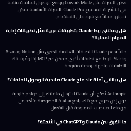
بعض الميزات مثل Cowork Mode ووضع الوصول للملفات متاحة
في الاشتراك المدفوع Claude Pro. الميزات الأساسية يمكن
تجربتها مجاناً مع قيود على الاستخدام.
هل يمكنني ربط Claude بتطبيقات عربية مثل تطبيقات إدارة
المهام المحلية؟
حالياً يدعم Claude التطبيقات العالمية الكبرى مثل Notion وAsana
وSlack. الربط مع تطبيقات أخرى ممكن عبر MCP إذا وفّرت تلك
التطبيقات واجهة برمجية مفتوحة.
هل بياناتي آمنة عند منح Claude صلاحية الوصول للملفات؟
Anthropic تُصرّح بأن Claude لا يُرسل ملفاتك إلى خوادم خارجية
دون إذن صريح. مع ذلك، راجع سياسة الخصوصية وتأكد من
فهمك للصلاحيات الممنوحة قبل التفعيل.
ما الفرق بين Claude وChatGPT في الأتمتة؟