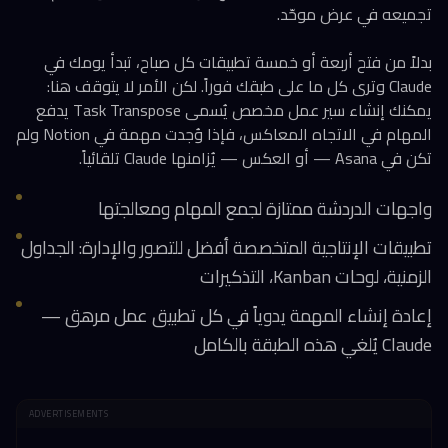
تجميعه في عرض موحّد.
بدلاً من فتح أربعة أو خمسة تطبيقات كل صباح، تبدأ يومك في
Claude وترى كل ما على طبقك فوراً. لكن الأمر لا يتوقف هنا:
يمكنك إنشاء سير عمل مخصص يُسمى Task Transpose يدفع
المهام في الاتجاه المعاكس، فإذا وُجدت مهمة في Notion ولم
تكن في Asana — أو العكس — يُزامنها Claude تلقائياً.
واجهات الدردشة ممتازة لجمع المهام ومعالجتها
تطبيقات الإنتاجية المتخصصة أفضل للتصور والإدارة: الجداول
الزمنية، لوحات Kanban، التذكيرات
إعادة إنشاء المهمة يدوياً في كل تطبيق عمل مرهق —
Claude يُلغي هذه الطبقة بالكامل
ADVERTISEMENTS