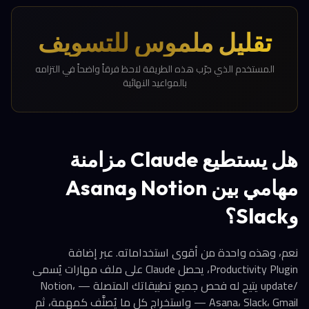
تقليل ملموس للتسويف
المستخدم الذي جرّب هذه الطريقة لاحظ فرقاً واضحاً في التزامه
بالمواعيد النهائية
هل يستطيع Claude مزامنة
مهامي بين Notion وAsana
وSlack؟
نعم، وهذه واحدة من أقوى استخداماته. عبر إضافة
Productivity Plugin، يحصل Claude على ملف مهارات يُسمى
/update يتيح له فحص جميع تطبيقاتك المتصلة — Notion،
Asana، Slack، Gmail — واستخراج كل ما يُصنَّف كمهمة، ثم