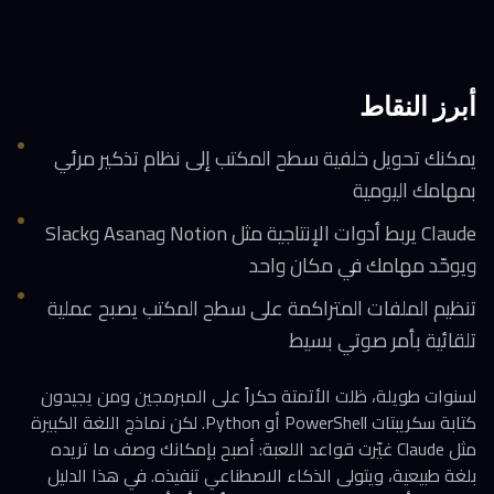
أبرز النقاط
يمكنك تحويل خلفية سطح المكتب إلى نظام تذكير مرئي
بمهامك اليومية
Claude يربط أدوات الإنتاجية مثل Notion وAsana وSlack
ويوحّد مهامك في مكان واحد
تنظيم الملفات المتراكمة على سطح المكتب يصبح عملية
تلقائية بأمر صوتي بسيط
لسنوات طويلة، ظلت الأتمتة حكراً على المبرمجين ومن يجيدون
كتابة سكريبتات PowerShell أو Python. لكن نماذج اللغة الكبيرة
مثل Claude غيّرت قواعد اللعبة: أصبح بإمكانك وصف ما تريده
بلغة طبيعية، ويتولى الذكاء الاصطناعي تنفيذه. في هذا الدليل