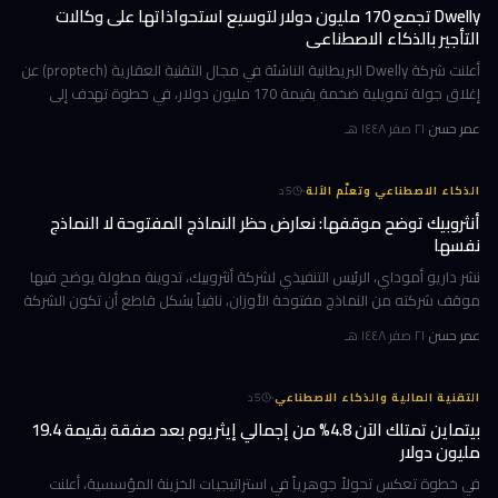
Dwelly تجمع 170 مليون دولار لتوسيع استحواذاتها على وكالات
التأجير بالذكاء الاصطناعي
أعلنت شركة Dwelly البريطانية الناشئة في مجال التقنية العقارية (proptech) عن
إغلاق جولة تمويلية ضخمة بقيمة 170 مليون دولار، في خطوة تهدف إلى
تسريع استراتيجيتها القائمة على الاستحواذ على وكالات التأجير
عمر حسن
·
٢١ صفر ١٤٤٨ هـ
·
الذكاء الاصطناعي وتعلّم الآلة
5
د
أنثروبيك توضح موقفها: نعارض حظر النماذج المفتوحة لا النماذج
نفسها
نشر داريو أموداي، الرئيس التنفيذي لشركة أنثروبيك، تدوينة مطولة يوضح فيها
موقف شركته من النماذج مفتوحة الأوزان، نافياً بشكل قاطع أن تكون الشركة
قد طالبت بحظرها. جاء ذلك وسط جدل متصاعد في واشنطن حول كيف
عمر حسن
·
٢١ صفر ١٤٤٨ هـ
·
التقنية المالية والذكاء الاصطناعي
5
د
بيتماين تمتلك الآن 4.8% من إجمالي إيثريوم بعد صفقة بقيمة 19.4
مليون دولار
في خطوة تعكس تحولاً جوهرياً في استراتيجيات الخزينة المؤسسية، أعلنت