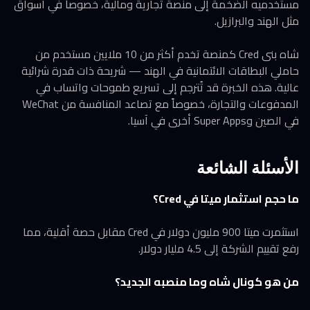
مستخدميه الضخمة إلى منصة تجارية ومالية، خصوصاً في أسواق
مثل الهند والبرازيل.
شاه بنى Cred كمنصة تخدم أكثر من 10 ملايين مستخدم من
حاملي البطاقات الائتمانية في الهند — شريحة ذات قدرة شرائية
عالية. هذه الخبرة قد تُترجم إلى تسريع طموحات واتساب في
المدفوعات والتجارة، خصوصاً مع تصاعد المنافسة من WeChat
في الصين وSuper Apps أخرى في آسيا.
الأسئلة الشائعة
ما حجم استثمار ميتا في Cred؟
استثمرت ميتا 900 مليون دولار في Cred مقابل حصة أقلية، مما
رفع تقييم الشركة إلى 4.5 مليار دولار.
من هو كونال شاه وما منصبه الجديد؟