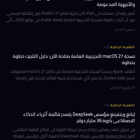
والأجهزة المدعومة
أصبح بإمكان مستخدمي iPad الآن تجربة نظام iPadOS 27 قبل إطلاقه الرسمي،
بعد أن أتاحت Apple النسخة التجريبية العامة (Public Beta) في يوليو 2026. يأتي
هذا التحديث حاملاً ترقيات جوهرية تتمحور حول Apple Int
١ صفر ١٤٤٨ هـ
·
التقنية الرائجة
4
د
نسخة macOS 27 التجريبية العامة متاحة الآن: دليل التثبيت خطوة
بخطوة
أطلقت Apple رسمياً النسخة التجريبية العامة من نظام macOS 27 المعروف
باسم Golden Gate، ما يتيح لأي مستخدم تجربة النظام الجديد قبل إصداره
الرسمي المتوقع في خريف 2026. إن كنت تمتلك جهاز Mac بشريحة Apple
٢٩ محرم ١٤٤٨ هـ
·
التقنية الرائجة
5
د
ليانغ وينفينغ مؤسس DeepSeek يتصدر قائمة أثرياء الذكاء
الاصطناعي بثروة 36 مليار دولار
في تحول لافت يعكس إعادة رسم خريطة الثروة في قطاع التقنية العالمي،
أصبح ليانغ وينفينغ مؤسس شركة DeepSeek الصينية أغنى مؤسس لشركة