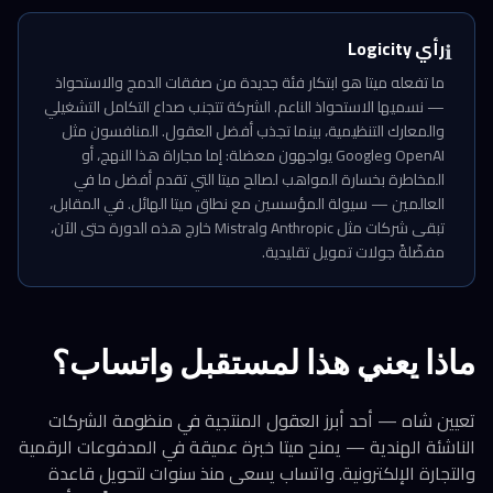
رأي Logicity
ℹ️
ما تفعله ميتا هو ابتكار فئة جديدة من صفقات الدمج والاستحواذ
— نسميها الاستحواذ الناعم. الشركة تتجنب صداع التكامل التشغيلي
والمعارك التنظيمية، بينما تجذب أفضل العقول. المنافسون مثل
OpenAI وGoogle يواجهون معضلة: إما مجاراة هذا النهج، أو
المخاطرة بخسارة المواهب لصالح ميتا التي تقدم أفضل ما في
العالمين — سيولة المؤسسين مع نطاق ميتا الهائل. في المقابل،
تبقى شركات مثل Anthropic وMistral خارج هذه الدورة حتى الآن،
مفضّلةً جولات تمويل تقليدية.
ماذا يعني هذا لمستقبل واتساب؟
تعيين شاه — أحد أبرز العقول المنتجية في منظومة الشركات
الناشئة الهندية — يمنح ميتا خبرة عميقة في المدفوعات الرقمية
والتجارة الإلكترونية. واتساب يسعى منذ سنوات لتحويل قاعدة