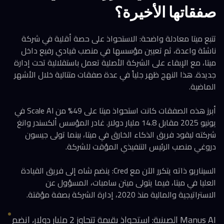
صفقاتها الأخيرة؟
تتبع ميتا معادلة واضحة: الاستحواذ على حصة أقلية في شركة
ناشئة واعدة، ثم تعيين مؤسسها في منصب قيادي رفيع داخل
ميتا، مع الإبقاء على الشركة الأصلية تعمل باستقلالية تحت إدارة
جديدة. هذا النهج ظهر جلياً في عدة صفقات متتالية خلال الأشهر
الماضية.
أبرز هذه الصفقات كانت استحواذ ميتا على 49% من Scale AI في
يونيو 2025 مقابل 14.8 مليار دولار. غادر المؤسس ألكسندر وانغ
شركته ليقود فريق الذكاء الخارق في ميتا، بينما تولى جيسون
دروغي منصب الرئيس التنفيذي المؤقت للشركة.
السيناريو ذاته يتكرر الآن مع Cred: ينضم شاه إلى فريق القيادة
العليا في ميتا، فيما يتولى ميتن سامبات، المسؤول عن
الاستراتيجية والمالية منذ 2020، إدارة الشركة بصفة مؤقتة.
Manus AI الصينية: استحواذ بقيمة تتجاوز 2 مليار دولار، انضم