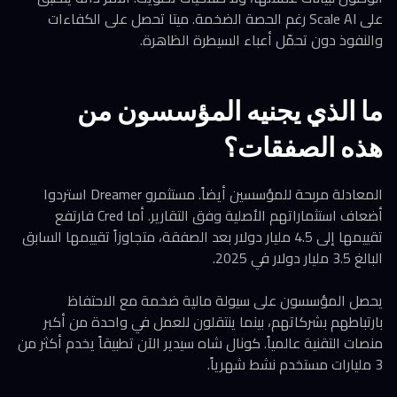
على Scale AI رغم الحصة الضخمة. ميتا تحصل على الكفاءات
والنفوذ دون تحمّل أعباء السيطرة الظاهرة.
ما الذي يجنيه المؤسسون من
هذه الصفقات؟
المعادلة مربحة للمؤسسين أيضاً. مستثمرو Dreamer استردوا
أضعاف استثماراتهم الأصلية وفق التقارير. أما Cred فارتفع
تقييمها إلى 4.5 مليار دولار بعد الصفقة، متجاوزاً تقييمها السابق
البالغ 3.5 مليار دولار في 2025.
يحصل المؤسسون على سيولة مالية ضخمة مع الاحتفاظ
بارتباطهم بشركاتهم، بينما ينتقلون للعمل في واحدة من أكبر
منصات التقنية عالمياً. كونال شاه سيدير الآن تطبيقاً يخدم أكثر من
3 مليارات مستخدم نشط شهرياً.