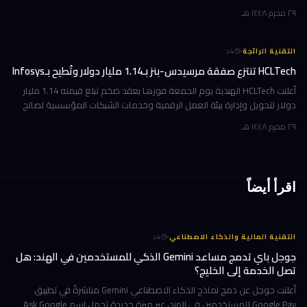
ذكاء اصطناعي في العالم، بثروة بلغت 36 مليار دولار وفقاً لمؤشر بلومبرغ لل
٢٩ محرم ١٤٤٨ هـ
·
التقنية الرائجة
4
د
HCLTech تنتزع صفقة مرسيدس-بنز بـ1.14 مليار دولار وتُطيح بـInfosys
أعلنت HCLTech الهندية يوم الجمعة فوزها بعقد ضخم تبلغ قيمته 1.14 مليار
دولار لتحويل وإدارة بيئة العمل الرقمية وخدمات الشبكات المؤسسية لصالح
شركة أوروبية كبرى. ولم تُفصح الشركة عن هوية العميل في إفصاحها
٢٩ محرم ١٤٤٨ هـ
اقرأ أيضاً
·
التقنية المالية والذكاء الاصطناعي
4
د
جوجل باي تدمج مساعد Gemini الذكي للمستخدمين في الهند: هل
تصل الخدمة إلى الخليج؟
أعلنت جوجل عن دمج نماذج الذكاء الاصطناعي Gemini مباشرةً في تطبيق
Google Pay للمستخدمين في الهند، عبر ميزة جديدة تحمل اسم Ask Google