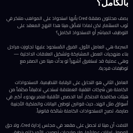
بالكامل؟
يصف محللون صفقة Cred بأنها استحواذ على المواهب متنكر في
ثوب الاستثمار. لكن لماذا تفضّل ميتا هذا النهج المعقد على
التوظيف المباشر أو الاستحواذ الكامل؟
السرعة هي العامل الأول. الفرق المُستحوذ عليها تجاوزت مراحل
بناء منهجيات العمل المشتركة وتشكيل العلاقات الداخلية —
وهي عملية قد تستغرق أشهراً لو بدأت ميتا من الصفر مع
توظيفات فردية.
العامل الثاني هو التحايل على الرقابة التنظيمية. الاستحواذات
الكاملة من شركات التقنية العملاقة تستدعي تدقيقاً مكثفاً من
هيئات مكافحة الاحتكار. أما الحصص الأقلية فتمر بهدوء أكبر. في
أسواق مثل الهند، حيث قوانين توطين البيانات والملكية الأجنبية
صارمة، تصبح الاستحواذات الكاملة شائكة قانونياً.
اللافت أن ميتا لا تحصل على مقعد في مجلس إدارة Cred، ولا حق
الوصول لبيانات عملائها، ولا صلاحيات تصويت. الأمر ذاته ينطبق