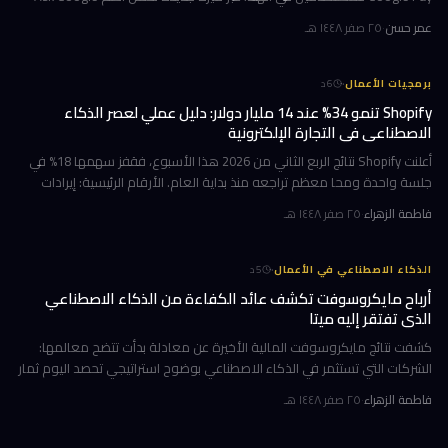
Pay. تتيح هذه الخطوة للمستخدمين التحدث أو الكتابة بلغة طبيعية للاستف
عمر حسن
·
٢٥ صفر ١٤٤٨ هـ
·
برمجيات الأعمال
6
د
Shopify تنمو 34% عند 14 مليار دولار: دليل عملي لعصر الذكاء
الاصطناعي في التجارة الإلكترونية
أعلنت Shopify نتائج الربع الثاني من 2026 هذا الأسبوع، فقفز سهمها 18% في
جلسة واحدة ومحا معظم تراجعه منذ بداية العام. الأرقام الرئيسية: إيرادات
ربعية 3.58 مليار دولار بنمو 34%، وحجم بضائع إجمالي GMV بل
فاطمة الزهراء
·
٢٥ صفر ١٤٤٨ هـ
·
الذكاء الاصطناعي في الأعمال
5
د
أرباح مايكروسوفت تكشف عائد الكفاءة من الذكاء الاصطناعي
الذي تفتقر إليه ميتا
كشفت نتائج مايكروسوفت المالية الأخيرة عن معادلة بدأت تتضح معالمها:
الشركات التي تستثمر في الذكاء الاصطناعي بوضوح استراتيجي تحصد اليوم ثمار
الكفاءة وخفض التكاليف، بينما تتعثر أخرى في تحويل إنفاقها الضخ
فاطمة الزهراء
·
٢٥ صفر ١٤٤٨ هـ