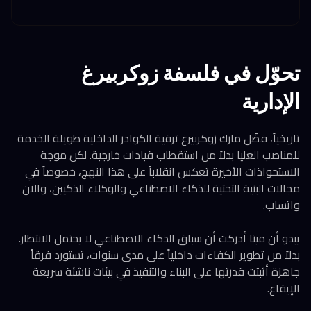
تحوّل في فلسفة زوكربيرغ
الإدارية
تاريخياً، فضّل مارك زوكربيرغ ترقية الكوادر الداخلية طويلة الخدمة
للمناصب العليا بدلاً من استقطاب قيادات خارجية. لكن موجة
الاستحواذات الأخيرة تعكس انقلاباً على هذا النهج، خصوصاً في
مجالات البنية التحتية للذكاء الاصطناعي والوكلاء الذكيين، والآن
واتساب.
يبدو أن ميتا أدركت أن سباق الذكاء الاصطناعي لا يحتمل الانتظار.
بدلاً من تطوير الكفاءات داخلياً على مدى سنوات، تستورد فرقاً
جاهزة أثبتت قدرتها على البناء والتنفيذ في بيئات ناشئة سريعة
الإيقاع.