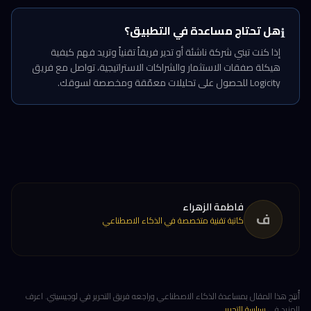
هل تحتاج مساعدة في التطبيق؟
ℹ️
إذا كنت تبني شركة ناشئة أو تدير فريقاً تقنياً وتريد فهم كيفية
هيكلة صفقات الاستثمار والشراكات الاستراتيجية، تواصل مع فريق
Logicity للحصول على تحليلات معمّقة ومخصصة لسوقك.
فاطمة الزهراء
ف
كاتبة تقنية متخصصة في الذكاء الاصطناعي
أُنتِج هذا المقال بمساعدة الذكاء الاصطناعي وراجعه فريق التحرير في لوجيسيتي. اعرف
المزيد في
سياسة التحرير
.