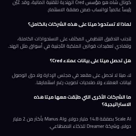
كونال شاه هو مؤسس Cred الهندية للتقنية المالية، وقد عُيّن
رئيساً عالمياً لواتساب ضمن صفقة الاستثمار.
لماذا لا تستحوذ ميتا على هذه الشركات بالكامل؟
لتجنب التدقيق التنظيمي المكثف على الاستحواذات الكاملة،
ولتفادي تعقيدات قوانين الملكية الأجنبية في أسواق مثل الهند.
هل تحصل ميتا على بيانات عملاء Cred؟
لا، ميتا لا تحصل على مقعد في مجلس الإدارة ولا حق الوصول
لبيانات العملاء ولا صلاحيات تصويت رغم استثمارها.
ما الشركات الأخرى التي طبّقت معها ميتا هذه
الاستراتيجية؟
Scale AI بصفقة 14.8 مليار دولار، وManus AI بأكثر من 2 مليار
دولار، وشركة Dreamer للذكاء الاصطناعي.