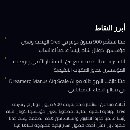
أبرز النقاط
ميتا تستثمر 900 مليون دولار في Cred الهندية وتعيّن
مؤسسها كونال شاه رئيساً عالمياً لواتساب
الاستراتيجية الجديدة تجمع بين الاستثمار الأقلي وتوظيف
المؤسسين لتجاوز العقبات التنظيمية
ميتا طبّقت النهج ذاته مع Scale AI وManus AI وDreamer
في قطاع الذكاء الاصطناعي
أعلنت ميتا عن استثمار ضخم بقيمة 900 مليون دولار في شركة
Cred الهندية للتقنية المالية، مصحوباً بتعيين مؤسسها كونال شاه
رئيساً عالمياً جديداً لتطبيق واتساب. لكن هذه الصفقة ليست حدثاً
منفرداً، بل تمثّل أحدث فصول استراتيجية ممنهجة تتبناها ميتا