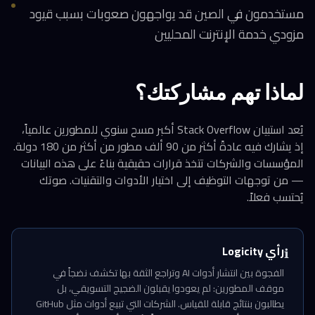
مستخدمون في الصين قد يواجهون صعوبات بسبب قيود
مزودي خدمة الإنترنت المحليين
لماذا تهم مشاركتك؟
يُعد استبيان Stack Overflow أكبر مسح سنوي للمطورين عالمياً،
إذ يشارك فيه عادةً أكثر من 90 ألف مطور من أكثر من 180 دولة.
المؤسسات والشركات تتخذ قرارات حقيقية بناءً على هذه البيانات
— من توجهات التوظيف إلى اختيار الأدوات والتقنيات. صوتك
يُحتسب فعلاً.
رأي Logicity
ℹ️
الفجوة بين انتشار أدوات AI وتراجع الثقة بها تكشف نضجاً في
موقف المطورين: لم يعودوا يقبلون الضجيج التسويقي، بل
يطالبون بنتائج قابلة للقياس. الشركات التي تبيع أدوات مثل GitHub