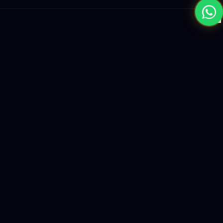
×
نبني المستقبل بحلول الذكاء الاصطناعي والبرمجيات العالمية المستوى
واستراتيجيات النمو القائمة على البيانات.
enquiry@logicity.in
+91 93916 63212
HQ · HYDERABAD
Yeturu Towers, Lakdikapul,
Hyderabad 500004, India