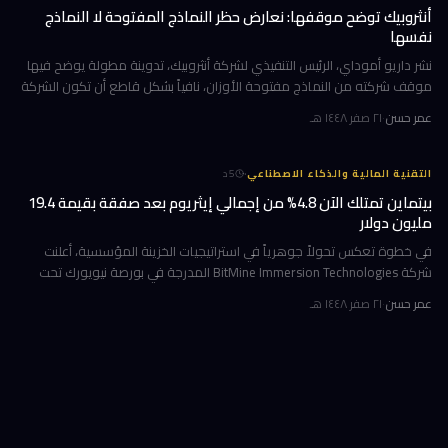
أنثروبيك توضح موقفها: نعارض حظر النماذج المفتوحة لا النماذج
نفسها
نشر داريو أموداي، الرئيس التنفيذي لشركة أنثروبيك، تدوينة مطولة يوضح فيها
موقف شركته من النماذج مفتوحة الأوزان، نافياً بشكل قاطع أن تكون الشركة
قد طالبت بحظرها. جاء ذلك وسط جدل متصاعد في واشنطن حول كيف
عمر حسن
·
٢١ صفر ١٤٤٨ هـ
·
التقنية المالية والذكاء الاصطناعي
5
د
بيتماين تمتلك الآن 4.8% من إجمالي إيثريوم بعد صفقة بقيمة 19.4
مليون دولار
في خطوة تعكس تحولاً جوهرياً في استراتيجيات الخزينة المؤسسية، أعلنت
شركة BitMine Immersion Technologies المدرجة في بورصة نيويورك تحت
الرمز BMNR أن حيازتها من عملة إيثريوم (ETH) بلغت نحو 5.79 مليون توكن
عمر حسن
·
٢١ صفر ١٤٤٨ هـ