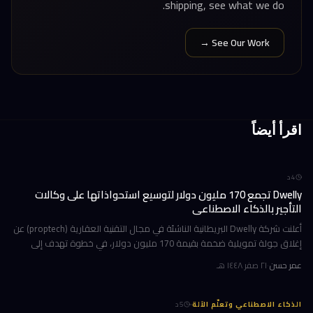
shipping, see what we do.
See Our Work →
اقرأ أيضاً
4
د
Dwelly تجمع 170 مليون دولار لتوسيع استحواذاتها على وكالات
التأجير بالذكاء الاصطناعي
أعلنت شركة Dwelly البريطانية الناشئة في مجال التقنية العقارية (proptech) عن
إغلاق جولة تمويلية ضخمة بقيمة 170 مليون دولار، في خطوة تهدف إلى
تسريع استراتيجيتها القائمة على الاستحواذ على وكالات التأجير
عمر حسن
·
٢١ صفر ١٤٤٨ هـ
·
الذكاء الاصطناعي وتعلّم الآلة
5
د