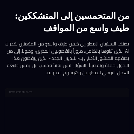
من المتحمسين إلى المتشككين:
طيف واسع من المواقف
يصنف الاستبيان المطورين ضمن طيف واسع: من المؤمنين بقدرات
AI الذين تبنوها بالكامل، مروراً بالفضوليين الحذرين، وصولاً إلى من
يصفهم المنشور الأصلي بـ«اللاديين الجدد» الذين يرفضون هذا
التحول جملةً وتفصيلاً. السؤال ليس تقنياً فحسب، بل يمس طبيعة
العمل اليومي للمطورين وهويتهم المهنية.
ADVERTISEMENTS