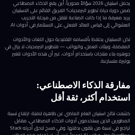
يحمل استبيان 2026 سؤالاً محورياً: أين يقع الذكاء الاصطناعي
ضمن دورة حياة تطوير البرمجيات؟ الفريق القائم على الاستبيان
يريد معرفة ما إذا كانت الصناعة تنتقل من مرحلة التجريب
العشوائي إلى قياس العائد الفعلي على الاستثمار في أدوات AI.
لكن الاستبيان يحتفظ بأقسامه التقليدية حول اللغات والأدوات
المفضلة، وبيئات العمل، والرواتب — فتطوير البرمجيات لا يزال في
جوهره بناء منتجات باستخدام أدوات، غير أن هذه الأدوات تتغير
بوتيرة متسارعة.
مفارقة الذكاء الاصطناعي:
استخدام أكثر، ثقة أقل
كشفت نتائج استبيان العام الماضي عن ظاهرة لافتة: ارتفاع نسبة
المطورين الذين يستخدمون أدوات الذكاء الاصطناعي، مقابل
تراجع في نسبة من يثقون بدقتها. وفي مسح لاحق أجرته Stack