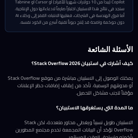
Copilot (يبدأ من 10 دولارات شهرياً للأفراد) أو Cursor أو Tabnine
ستجد في نتائج هذا الاستبيان اختباراً صارماً لادعاءاتها حول الإنتاجية.
أما فرق الهندسة في الشركات، فعليها الانتباه: القفز إلى وكلاء AI
دون حوكمة واضحة قد يُنتج ديوناً تقنية أسرع من الكود نفسه.
الأسئلة الشائعة
كيف أشارك في استبيان Stack Overflow 2026؟
يمكنك الوصول إلى الاستبيان مباشرة من موقع Stack Overflow
أو مدونتهم الرسمية. تأكد من إيقاف إضافات حظر الإعلانات
مؤقتاً لتجنب مشاكل التحميل.
ما المدة التي يستغرقها الاستبيان؟
الاستبيان طويل نسبياً ويغطي محاور متعددة، لكن Stack
Overflow تؤكد أن البيانات المجمعة تخدم مجتمع المطورين
بأكمله وتستحق الوقت المستثمر.