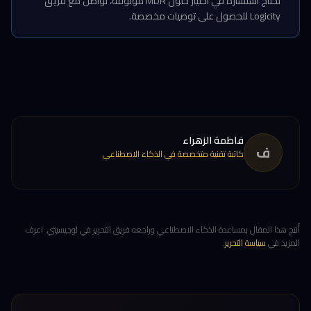
تحتاج استشارة في اختيار حلول MDR موثوقة، تواصل مع فريق
Logicity للحصول على توصيات مخصصة.
فاطمة الزهراء
ف
كاتبة تقنية متخصصة في الذكاء الاصطناعي
أُنتِج هذا المقال بمساعدة الذكاء الاصطناعي وراجعه فريق التحرير في لوجيسيتي. اعرف
المزيد في
سياسة التحرير
.