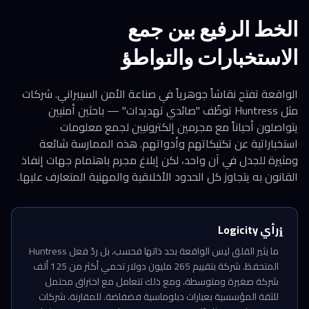
الخط الرفيع بين جمع
الاستخبارات والتواطؤ
الواقعة تفتح نقاشاً جوهرياً في صناعة الأمن السيبراني. شركات
مثل Huntress توظّف "صائدي تهديدات" — باحثين أمنيين
يتواصلون أحياناً مع مجرمين إلكترونيين لجمع معلومات
استخباراتية عن تكتيكاتهم وأدواتهم. هذه الممارسة شائعة
ومثيرة للجدل في آن واحد، لكن إبلاغ مجرم باهتمام جهات إنفاذ
القانون به يتجاوز كل الحدود الأخلاقية والمهنية المتعارف عليها.
رأي Logicity
ℹ️
ما يثير القلق ليس الواقعة بحد ذاتها فحسب، بل ردّ فعل Huntress
المتحفظ. شركة بتقييم 265 مليون دولار تحمي أكثر من 125 ألف
شركة صغيرة ومتوسطة، ومع ذلك تتعامل مع اختراق محتمل
للثقة المؤسسية بعبارات دبلوماسية فضفاضة. للمقارنة، شركات