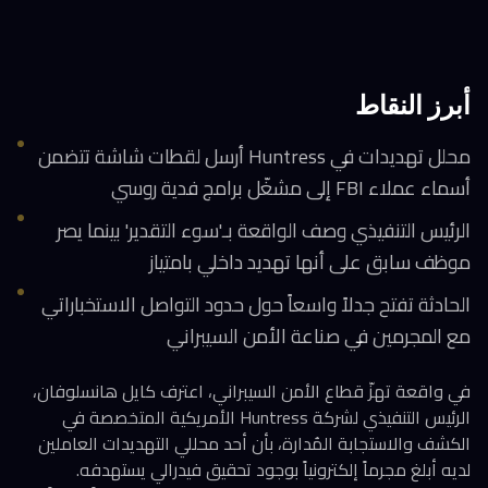
أبرز النقاط
محلل تهديدات في Huntress أرسل لقطات شاشة تتضمن
أسماء عملاء FBI إلى مشغّل برامج فدية روسي
الرئيس التنفيذي وصف الواقعة بـ'سوء التقدير' بينما يصر
موظف سابق على أنها تهديد داخلي بامتياز
الحادثة تفتح جدلاً واسعاً حول حدود التواصل الاستخباراتي
مع المجرمين في صناعة الأمن السيبراني
في واقعة تهزّ قطاع الأمن السيبراني، اعترف كايل هانسلوفان،
الرئيس التنفيذي لشركة Huntress الأمريكية المتخصصة في
الكشف والاستجابة المُدارة، بأن أحد محللي التهديدات العاملين
لديه أبلغ مجرماً إلكترونياً بوجود تحقيق فيدرالي يستهدفه.