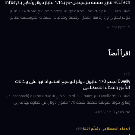
HCLTech تنتزع صفقة مرسيدس-بنز بـ1.14 مليار دولار وتُطيح بـInfosys
أعلنت HCLTech الهندية يوم الجمعة فوزها بعقد ضخم تبلغ قيمته 1.14 مليار
دولار لتحويل وإدارة بيئة العمل الرقمية وخدمات الشبكات المؤسسية لصالح
شركة أوروبية كبرى. ولم تُفصح الشركة عن هوية العميل في إفصاحها
٢٩ محرم ١٤٤٨ هـ
اقرأ أيضاً
4
د
Dwelly تجمع 170 مليون دولار لتوسيع استحواذاتها على وكالات
التأجير بالذكاء الاصطناعي
أعلنت شركة Dwelly البريطانية الناشئة في مجال التقنية العقارية (proptech) عن
إغلاق جولة تمويلية ضخمة بقيمة 170 مليون دولار، في خطوة تهدف إلى
تسريع استراتيجيتها القائمة على الاستحواذ على وكالات التأجير
عمر حسن
·
٢١ صفر ١٤٤٨ هـ
·
الذكاء الاصطناعي وتعلّم الآلة
5
د