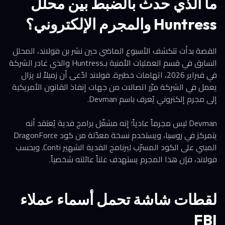
ما الذي حدث بالضبط بين محلل
Huntress والمجرم الإلكتروني؟
القصة بدأت تتكشف الأسبوع الماضي حين نشر بن فولاند، المحلل
السابق في قسم العمليات الأمنية بـHuntress والذي غادر الشركة
في فبراير 2026، اتهامات خطيرة. فولاند ادّعى أن زميلاً لا يزال
يعمل في الشركة مرّر اتصالات من جهات إنفاذ القانون الأمريكية
إلى مجرم إلكتروني يُعرف باسم Devman.
Devman ليس مجرماً عادياً؛ إنه مشغّل برامج فدية يُعتقد أنه
يتمركز في روسيا، ويستخدم نسخة معدّلة من كود DragonForce
المبني على الكود المسرّب لبرنامج الفدية الشهير Conti. وبحسب
فولاند، فإن هذا المجرم يستهدف علناً عائلته شخصياً.
لقطات شاشة تحمل أسماء عملاء
FBI