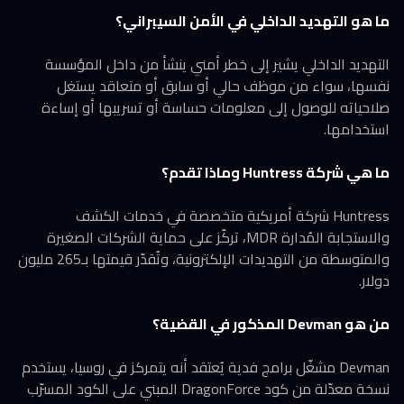
ما هو التهديد الداخلي في الأمن السيبراني؟
التهديد الداخلي يشير إلى خطر أمني ينشأ من داخل المؤسسة
نفسها، سواء من موظف حالي أو سابق أو متعاقد يستغل
صلاحياته للوصول إلى معلومات حساسة أو تسريبها أو إساءة
استخدامها.
ما هي شركة Huntress وماذا تقدم؟
Huntress شركة أمريكية متخصصة في خدمات الكشف
والاستجابة المُدارة MDR، تركّز على حماية الشركات الصغيرة
والمتوسطة من التهديدات الإلكترونية، وتُقدّر قيمتها بـ265 مليون
دولار.
من هو Devman المذكور في القضية؟
Devman مشغّل برامج فدية يُعتقد أنه يتمركز في روسيا، يستخدم
نسخة معدّلة من كود DragonForce المبني على الكود المسرّب