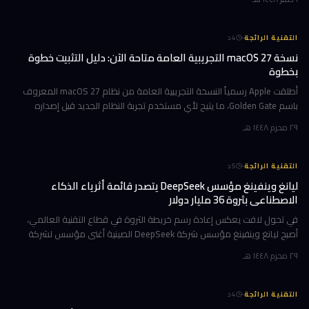
·
التقنية الرائجة
4
د
نسخة macOS 27 التجريبية العامة متاحة الآن: دليل التثبيت خطوة
بخطوة
أطلقت Apple رسمياً النسخة التجريبية العامة من نظام macOS 27 المعروف
باسم Golden Gate، ما يتيح لأي مستخدم تجربة النظام الجديد قبل إصداره
الرسمي المتوقع في خريف 2026. إن كنت تمتلك جهاز Mac بشريحة Apple
٢٩ محرم ١٤٤٨ هـ
·
التقنية الرائجة
5
د
ليانغ وينفينغ مؤسس DeepSeek يتصدر قائمة أثرياء الذكاء
الاصطناعي بثروة 36 مليار دولار
في تحول لافت يعكس إعادة رسم خريطة الثروة في قطاع التقنية العالمي،
أصبح ليانغ وينفينغ مؤسس شركة DeepSeek الصينية أغنى مؤسس لشركة
ذكاء اصطناعي في العالم، بثروة بلغت 36 مليار دولار وفقاً لمؤشر بلومبرغ لل
٢٩ محرم ١٤٤٨ هـ
·
التقنية الرائجة
4
د