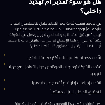
هل هو سوء تقدير أم تهديد
داخلي؟
في تدوينة رسمية نُشرت يوم الثلاثاء، حاول هانسلوفان احتواء
الأزمة. أقرّ بوجود "اتصالات مشبوهة طويلة الأمد مع جهات
تهديد" من قِبل صائد التهديدات الذي لا يزال يعمل في الشركة،
لكنه أصرّ على أن هذا الإفصاح لم يكن غير قانوني وأنه لا يعتقد
أن الاتصالات ترقى إلى مستوى "النشاط الداخلي".
نفّذت Huntress سياسات أكثر صرامة للباحثين
قدّمت الشركة توجيهات للموظفين حول التعامل مع جهات
التهديد
اتخذت إجراءات إدارية لم تُفصح عن طبيعتها
التحقيق الداخلي لا يزال مستمراً
لكن فولاند يرفض هذا التوصيف بشدة. في ردّه على تدوينة