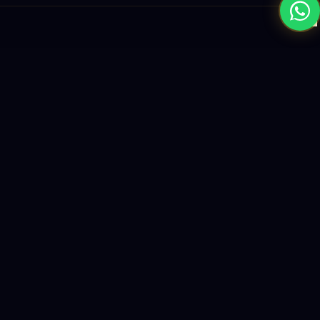
×
نبني المستقبل بحلول الذكاء الاصطناعي والبرمجيات العالمية المستوى
واستراتيجيات النمو القائمة على البيانات.
enquiry@logicity.in
+91 93916 63212
HQ · HYDERABAD
Yeturu Towers, Lakdikapul,
Hyderabad 500004, India