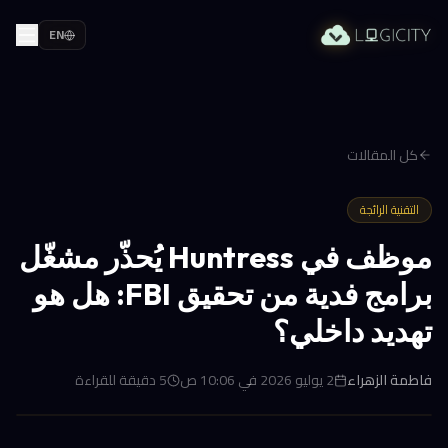
EN
كل المقالات
التقنية الرائجة
موظف في Huntress يُحذّر مشغّل
برامج فدية من تحقيق FBI: هل هو
تهديد داخلي؟
فاطمة الزهراء
2 يوليو 2026 في 10:06 ص
5
دقيقة للقراءة