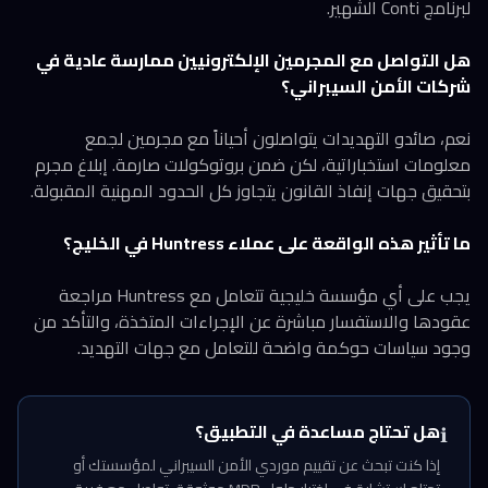
لبرنامج Conti الشهير.
هل التواصل مع المجرمين الإلكترونيين ممارسة عادية في
شركات الأمن السيبراني؟
نعم، صائدو التهديدات يتواصلون أحياناً مع مجرمين لجمع
معلومات استخباراتية، لكن ضمن بروتوكولات صارمة. إبلاغ مجرم
بتحقيق جهات إنفاذ القانون يتجاوز كل الحدود المهنية المقبولة.
ما تأثير هذه الواقعة على عملاء Huntress في الخليج؟
يجب على أي مؤسسة خليجية تتعامل مع Huntress مراجعة
عقودها والاستفسار مباشرة عن الإجراءات المتخذة، والتأكد من
وجود سياسات حوكمة واضحة للتعامل مع جهات التهديد.
هل تحتاج مساعدة في التطبيق؟
ℹ️
إذا كنت تبحث عن تقييم موردي الأمن السيبراني لمؤسستك أو