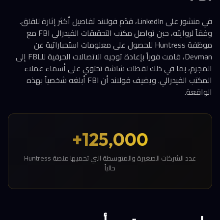
في منشور على LinkedIn، قدّم فولاند تفاصيل أكثر إثارة للقلق.
وفقاً لروايته، حين تواصل مكتب التحقيقات الفيدرالي FBI مع
موظفة Huntress للحصول على معلومات استخباراتية عن
Devman، قامت فوراً بإعادة توجيه الاتصالات الحرفية للـFBI إلى
المجرم، بما في ذلك لقطات شاشة تحتوي على أسماء عملاء
المكتب الفيدرالي. ويضيف فولاند أن FBI أبلغه شخصياً بهذه
الواقعة.
125,000+
عدد الشركات الصغيرة والمتوسطة التي تحميها منصة Huntress
حالياً