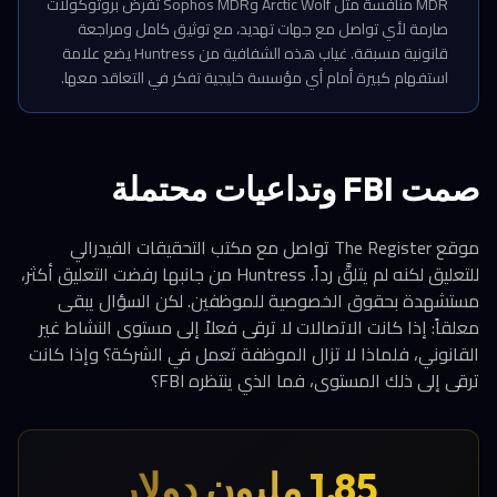
MDR منافسة مثل Arctic Wolf وSophos MDR تفرض بروتوكولات
صارمة لأي تواصل مع جهات تهديد، مع توثيق كامل ومراجعة
قانونية مسبقة. غياب هذه الشفافية من Huntress يضع علامة
استفهام كبيرة أمام أي مؤسسة خليجية تفكر في التعاقد معها.
صمت FBI وتداعيات محتملة
موقع The Register تواصل مع مكتب التحقيقات الفيدرالي
للتعليق لكنه لم يتلقَّ رداً. Huntress من جانبها رفضت التعليق أكثر،
مستشهدة بحقوق الخصوصية للموظفين. لكن السؤال يبقى
معلقاً: إذا كانت الاتصالات لا ترقى فعلاً إلى مستوى النشاط غير
القانوني، فلماذا لا تزال الموظفة تعمل في الشركة؟ وإذا كانت
ترقى إلى ذلك المستوى، فما الذي ينتظره FBI؟
1.85 مليون دولار