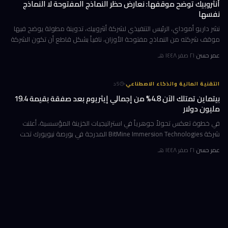
أنثروبيك توضح موقفها: نعارض حظر النماذج المفتوحة لا النماذج
نفسها
نشر داريو أموداي، الرئيس التنفيذي لشركة أنثروبيك، تدوينة مطولة يوضح فيها
موقف شركته من النماذج مفتوحة الأوزان، نافياً بشكل قاطع أن تكون الشركة
قد طالبت بحظرها. جاء ذلك وسط جدل متصاعد في واشنطن حول كيف
عمر حسن
·
٢١ صفر ١٤٤٨ هـ
·
التقنية المالية والذكاء الاصطناعي
5
د
بيتماين تمتلك الآن 4.8% من إجمالي إيثريوم بعد صفقة بقيمة 19.4
مليون دولار
في خطوة تعكس تحولاً جوهرياً في استراتيجيات الخزينة المؤسسية، أعلنت
شركة BitMine Immersion Technologies المدرجة في بورصة نيويورك تحت
الرمز BMNR أن حيازتها من عملة إيثريوم (ETH) بلغت نحو 5.79 مليون توكن
عمر حسن
·
٢١ صفر ١٤٤٨ هـ