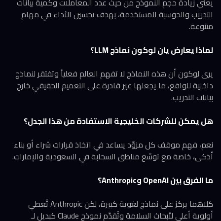
يعني زيادة حجم النموذج من حيث عدد المعاملات وكمية بيانات
التدريب والحوسبة المستخدمة، بهدف تحسين الأداء في مهام
متنوعة.
لماذا يعارض يان لوكون نماذج LLM؟
يرى لوكون أن هذه النماذج لا تفهم العالم فعلياً وتفتقر لنماذج
داخلية للواقع، ما يجعلها غير قادرة على التعميم الحقيقي خارج
بيانات التدريب.
هل يمكن للشركات الخليجية الاستفادة من هذا الجدل؟
نعم، فهم موقف كل مزوّد يساعد في اتخاذ قرارات شراء أو بناء
أذكى، خاصة مع توسّع مناطق السحابة في السعودية والإمارات.
ما الفرق بين OpenAI وAnthropic؟
كلاهما يركز على نماذج لغوية كبيرة، لكن Anthropic تُعطي
أولوية أعلى لأبحاث السلامة وتُقدّم نموذج Claude كبديل لـ