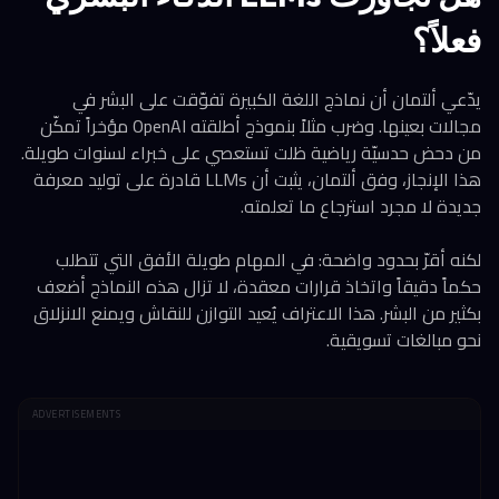
فعلاً؟
يدّعي ألتمان أن نماذج اللغة الكبيرة تفوّقت على البشر في
مجالات بعينها. وضرب مثلاً بنموذج أطلقته OpenAI مؤخراً تمكّن
من دحض حدسيّة رياضية ظلت تستعصي على خبراء لسنوات طويلة.
هذا الإنجاز، وفق ألتمان، يثبت أن LLMs قادرة على توليد معرفة
جديدة لا مجرد استرجاع ما تعلمته.
لكنه أقرّ بحدود واضحة: في المهام طويلة الأفق التي تتطلب
حكماً دقيقاً واتخاذ قرارات معقدة، لا تزال هذه النماذج أضعف
بكثير من البشر. هذا الاعتراف يُعيد التوازن للنقاش ويمنع الانزلاق
نحو مبالغات تسويقية.
ADVERTISEMENTS