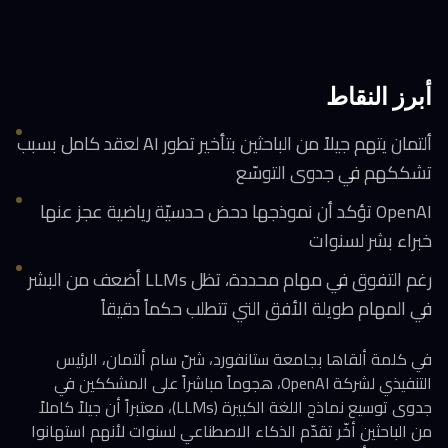
أبرز النقاط
ألتمان يتهم جيلاً من الباحثين بتأخير تطور AI لعقد كامل بسبب
تشككهم في جدوى التوسّع
OpenAI تؤكد أن نموذجها دحض حدسيّة رياضية عجز عنها
خبراء بشر لسنوات
رغم التفوق في مهام محددة، تظل LLMs أضعف من البشر
في المهام طويلة الأفق التي تتطلب حكماً دقيقاً
في كلمة ألقاها بجامعة ستانفورد، شنّ سام ألتمان، الرئيس
التنفيذي لشركة OpenAI، هجوماً مباشراً على المشككين في
جدوى توسيع نماذج اللغة الكبيرة (LLMs)، معتبراً أن جيلاً كاملاً
من الباحثين أخّر تقدّم الذكاء الاصطناعي لسنوات لأنهم استهانوا