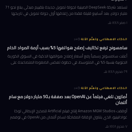
تستعد شركة DeepSeek الصينية لجولة تمويل جديدة بتقييم مبدئي يبلغ نحو 71
مليار دولار، بعد أسابيع قليلة فقط من إغلاقها أول جولة تمويل في تاريخها
بقيمة 7 مليارات دولار. الهدف واضح: بناء مراكز بيانات خاصة
١ صفر ١٤٤٨ هـ
·
الذكاء الاصطناعي وتعلّم الآلة
4
د
سامسونج ترفع تكاليف إصلاح هواتفها 5% بسبب أزمة المواد الخام
أعلنت سامسونج رسمياً رفع أسعار إصلاح هواتفها الذكية في السوق الكورية
الجنوبية بنسبة 5% في المتوسط، في خطوة تعكس الضغوط المتصاعدة على
سلاسل الإمداد العالمية. الزيادة التي تُترجم إلى نحو 11,000 وون كوري
٢٩ محرم ١٤٤٨ هـ
·
الذكاء الاصطناعي وتعلّم الآلة
4
د
أمازون تلغي فيلماً عن OpenAI بعد صفقة بـ50 مليار دولار مع سام
ألتمان
أوقفت Amazon MGM Studios إنتاج فيلم Artificial للمخرج الإيطالي لوكا
غوادانينيو، الذي يتناول الإقالة المفاجئة لسام ألتمان من OpenAI في نوفمبر
2023، وذلك بعد أشهر قليلة من إعلان أمازون شراكة استثمارية ض
٧ محرم ١٤٤٨ هـ