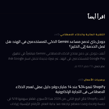
اقرأ أيضاً
·
التقنية المالية والذكاء الاصطناعي
4
د
جوجل باي تدمج مساعد Gemini الذكي للمستخدمين في الهند: هل
تصل الخدمة إلى الخليج؟
أعلنت جوجل عن دمج نماذج الذكاء الاصطناعي Gemini مباشرةً في تطبيق
Google Pay للمستخدمين في الهند، عبر ميزة جديدة تحمل اسم Ask Google
Pay. تتيح هذه الخطوة للمستخدمين التحدث أو الكتابة بلغة طبيعية للاستف
عمر حسن
·
٢٥ صفر ١٤٤٨ هـ
·
برمجيات الأعمال
6
د
Shopify تنمو 34% عند 14 مليار دولار: دليل عملي لعصر الذكاء
الاصطناعي في التجارة الإلكترونية
أعلنت Shopify نتائج الربع الثاني من 2026 هذا الأسبوع، فقفز سهمها 18% في
جلسة واحدة ومحا معظم تراجعه منذ بداية العام. الأرقام الرئيسية: إيرادات
ربعية 3.58 مليار دولار بنمو 34%، وحجم بضائع إجمالي GMV بل