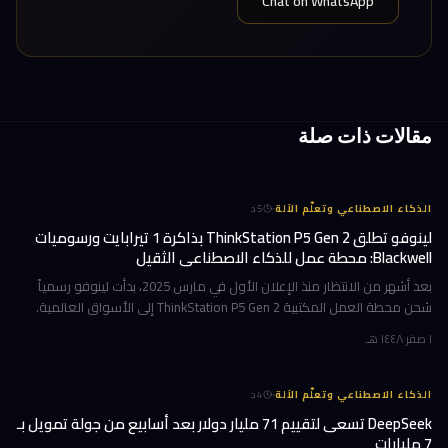
Chat on WhatsApp
مقالات ذات صلة
·
الذكاء الاصطناعي وتعلّم الآلة
5
د
لينوفو تطلق ThinkStation P5 Gen 2 بذاكرة 1 تيرابايت ورسوميات
Blackwell: محطة عمل للذكاء الاصطناعي الثقيل
بعد أشهر من الانتظار منذ الإعلان الأول في مارس 2025، بدأت لينوفو رسمياً
شحن محطة العمل المكتبية ThinkStation P5 Gen 2 إلى الأسواق العالمية.
هذا الجهاز ليس تحديثاً تقليدياً؛ بل هو قفزة معمارية تستهدف ا
١ صفر ١٤٤٨ هـ
·
الذكاء الاصطناعي وتعلّم الآلة
4
د
DeepSeek تسعى لتقييم 71 مليار دولار بعد أسابيع من جولة تمويل بـ
7 مليارات