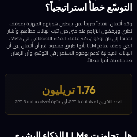
التوسّع خطأً استراتيجياً؟
وجّه ألتمان انتقاداً صريحاً لمن يربطون هويتهم المهنية بموقف
نظري ويرفضون التراجع عنه حتى حين تثبت البيانات خطأهم. وأشار
تحديداً إلى يان لوكون، كبير علماء الذكاء الاصطناعي في Meta،
الذي وصف نماذج LLM بأنها طريق مسدود. غير أن ألتمان يرى أن
البيانات الميدانية تدعم بوضوح الاستمرار في التوسّع، وأن الرهان
ضد ذلك بات أمراً مضللاً.
1.76 تريليون
العدد التقريبي لمعاملات GPT-4، أي عشرة أضعاف سلفه GPT-3
هل تجاوزت LLMs الذكاء البشري