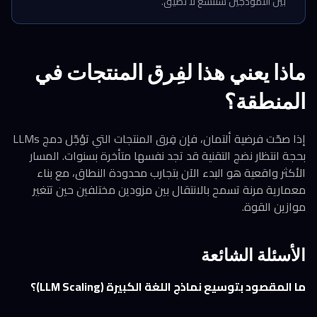
بين النموذجين ستتسع لا تضيق.
ماذا يعني هذا لفِرق المنتجات في
المنطقة؟
إذا صحّت فرضية ألتمان، فإن فِرق المنتجات التي تؤجّل دمج LLMs
بحجة انتظار نضج التقنية قد تجد نفسها متأخرة بسنوات. المسار
الأكثر واقعية هو البدء الآن بتجارب محدودة النطاق، مع بناء
معمارية مرنة تسمح بالانتقال بين مزودين مختلفين حين تتغير
موازين القوة.
الأسئلة الشائعة
ما المقصود بتوسيع نماذج اللغة الكبيرة (LLM Scaling)؟