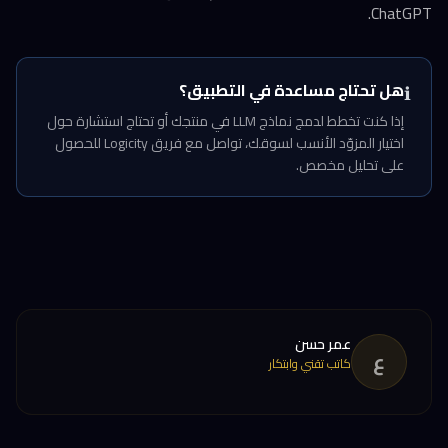
ChatGPT.
هل تحتاج مساعدة في التطبيق؟
ℹ️
إذا كنت تخطط لدمج نماذج LLM في منتجك أو تحتاج استشارة حول
اختيار المزوّد الأنسب لسوقك، تواصل مع فريق Logicity للحصول
على تحليل مخصص.
عمر حسن
ع
كاتب تقني وابتكار