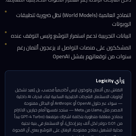
النماذج العالمية (World Models) تظل ضرورية لتطبيقات
الروبوتات
البيانات التجريبية تدعم استمرار التوسّع وليس التوقف عنده
المشككون على منصات التواصل لا يزعجون ألتمان رغم
سنوات من توقعاتهم بفشل OpenAI
رأي Logicity
ℹ️
النقاش بين ألتمان ولوكون ليس أكاديمياً فحسب، بل يُعيد تشكيل
أولويات الاستثمار. الشركات الخليجية الساعية لبناء قدرات AI داخلية
— سواء عبر حلول OpenAI أو Anthropic أو البدائل مفتوحة
المصدر مثل Llama من Meta — ستجد نفسها أمام خيارين: الالتزام
بنماذج مغلقة متطورة بتكلفة اشتراك مرتفعة (GPT-4 Turbo يبدأ
من 0.01 دولار لكل ألف رمز إدخال)، أو الاستثمار في بنية تحتية
محلية لتشغيل نماذج مفتوحة. الرهان على التوسّع يعني أن الفجوة