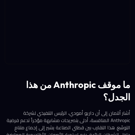
ما موقف Anthropic من هذا
الجدل؟
أشار ألتمان إلى أن داريو أمودي، الرئيس التنفيذي لشركة
Anthropic المنافسة، أدلى بتصريحات مشابهة مؤخراً تدعم فرضية
التوسّع. هذا التقارب بين قطبَي الصناعة يشير إلى إجماع متنامٍ
داخل الشركات الرائدة، رغم استمرار الأصوات الأكاديمية المعارضة.