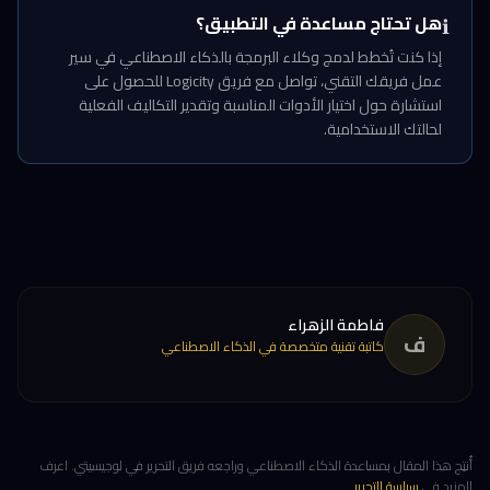
هل تحتاج مساعدة في التطبيق؟
ℹ️
إذا كنت تُخطط لدمج وكلاء البرمجة بالذكاء الاصطناعي في سير
عمل فريقك التقني، تواصل مع فريق Logicity للحصول على
استشارة حول اختيار الأدوات المناسبة وتقدير التكاليف الفعلية
لحالتك الاستخدامية.
فاطمة الزهراء
ف
كاتبة تقنية متخصصة في الذكاء الاصطناعي
أُنتِج هذا المقال بمساعدة الذكاء الاصطناعي وراجعه فريق التحرير في لوجيسيتي. اعرف
المزيد في
سياسة التحرير
.