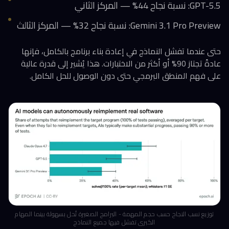
GPT-5.5: نسبة نجاح 44% — المركز الثاني
Gemini 3.1 Pro Preview: نسبة نجاح 32% — المركز الثالث
حتى عندما تفشل النماذج في إعادة بناء برنامج بالكامل، فإنها
عادةً تجتاز 90% أو أكثر من الاختبارات. هذا يُشير إلى قدرة عالية
على فهم المنطق البرمجي حتى دون الوصول للحل الكامل.
توزيع نسب النجاح حسب حجم المهمة - البرامج الصغيرة تُحل بسهولة بينما المهام
الكبرى تفشل فيها جميع النماذج