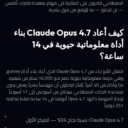
الاصطناعي قادرون على المثابرة في مهام معقدة لفترات تُنافس
— بل تتجاوز — ما يُتوقع من فرق بشرية.
كيف أعاد Claude Opus 4.7 بناء
أداة معلوماتية حيوية في 14
ساعة؟
المثال الأبرز جاء من Claude Opus 4.7 الذي أعاد بناء أداة gotree،
وهي حزمة معلوماتية حيوية تضم نحو 16,000 سطر من شيفرة
Go وأكثر من 40 أمراً. يُقدّر الباحثون أن مهندساً بشرياً يعمل بدون
مساعدة الذكاء الاصطناعي سيحتاج من أسبوعين إلى 17 أسبوعاً
لإنجاز المهمة ذاتها. Opus 4.7 أنهاها في 14 ساعة فقط بتكلفة
251 دولاراً.
Claude Opus 4.7: نسبة نجاح 56% — المركز الأول