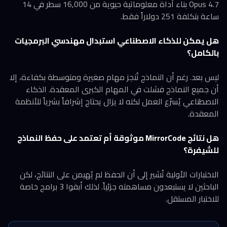
Opus 4.7 بناء أداة معلوماتية حيوية من 16,000 سطر في 14
ساعة بتكلفة 251 دولاراً فقط.
هل يمكن للذكاء الاصطناعي استبدال مهندسي البرمجيات
بالكامل؟
ليس بعد. رغم أن النماذج تُنجز مهام صغيرة ومتوسطة بكفاءة، إلا
أن جميع النماذج فشلت في المهام الكبرى المعقدة. الذكاء
الاصطناعي يُسرّع العمل لكنه لا يزال يحتاج إشرافاً بشرياً للأنظمة
المعقدة.
هل نتائج MirrorCode موثوقة أم تعتمد على حفظ النماذج
للشيفرة؟
الاختبارات الأولية تُشير إلى أن الحفظ لم يُهيمن على النتائج، لكن
الباحثين لا يستبعدون مساهمته جزئياً. لذلك أبقوا 3 برامج خاصة
للاختبار المستقل.