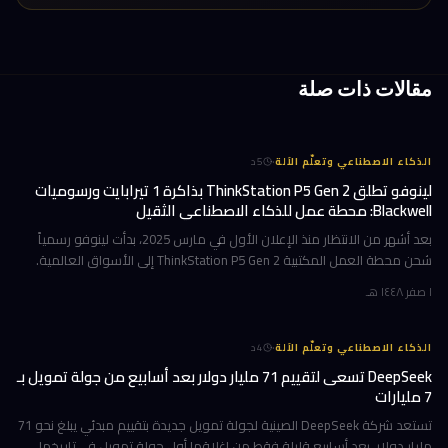
مقالات ذات صلة
·
الذكاء الاصطناعي وتعلّم الآلة
5
د
لينوفو تطلق ThinkStation P5 Gen 2 بذاكرة 1 تيرابايت ورسوميات
Blackwell: محطة عمل للذكاء الاصطناعي الثقيل
بعد أشهر من الانتظار منذ الإعلان الأول في مارس 2025، بدأت لينوفو رسمياً
شحن محطة العمل المكتبية ThinkStation P5 Gen 2 إلى الأسواق العالمية.
هذا الجهاز ليس تحديثاً تقليدياً؛ بل هو قفزة معمارية تستهدف ا
١ صفر ١٤٤٨ هـ
·
الذكاء الاصطناعي وتعلّم الآلة
4
د
DeepSeek تسعى لتقييم 71 مليار دولار بعد أسابيع من جولة تمويل بـ
7 مليارات
تستعد شركة DeepSeek الصينية لجولة تمويل جديدة بتقييم مبدئي يبلغ نحو 71
مليار دولار، بعد أسابيع قليلة فقط من إغلاقها أول جولة تمويل في تاريخها