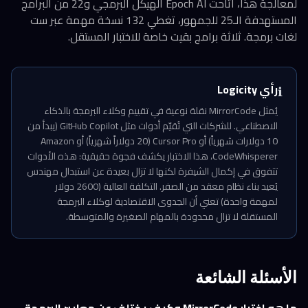
لمعالجة هذا، أتاحت Epoch AI الهيكل البرمجي و22 من البرامج
المستهدفة الـ25 للجمهور، تغطي 132 نسخة مهمة عبر ست
لغات برمجة. ثلاثة برامج بقيت خاصة للاختبار المستقل.
رأي Logicity
ℹ️
يُمثل MirrorCode نقلة نوعية في تقييم وكلاء البرمجة بالذكاء
الاصطناعي. للشركات التي تُقيّم أدوات مثل GitHub Copilot (يبدأ من
10 دولارات شهرياً) أو Cursor Pro (20 دولاراً شهرياً) أو Amazon
CodeWhisperer، هذا الاختبار يكشف فجوة حقيقية: هذه الأدوات
تتفوق في إكمال الشيفرة لكنها لا تزال بعيدة عن استبدال مهندس
يُعيد بناء نظام معقد من الصفر. التكلفة العالية (2600 دولار
لمهمة واحدة) تعني أن الجدوى الاقتصادية لوكلاء البرمجة
المستقلة لا تزال محدودة بالمهام الصغيرة والمتوسطة.
الأسئلة الشائعة