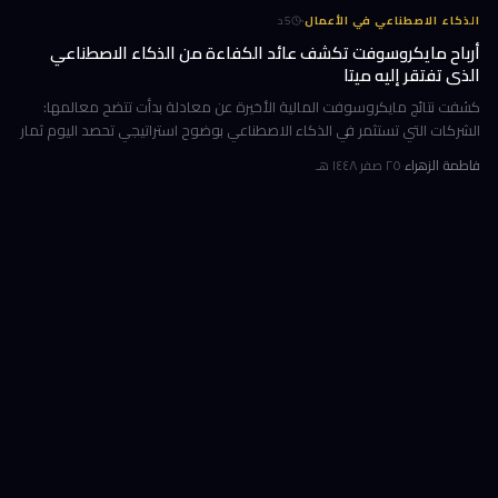
·
الذكاء الاصطناعي في الأعمال
5
د
أرباح مايكروسوفت تكشف عائد الكفاءة من الذكاء الاصطناعي
الذي تفتقر إليه ميتا
كشفت نتائج مايكروسوفت المالية الأخيرة عن معادلة بدأت تتضح معالمها:
الشركات التي تستثمر في الذكاء الاصطناعي بوضوح استراتيجي تحصد اليوم ثمار
الكفاءة وخفض التكاليف، بينما تتعثر أخرى في تحويل إنفاقها الضخ
فاطمة الزهراء
·
٢٥ صفر ١٤٤٨ هـ