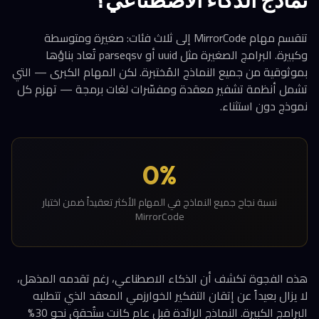
تنقسم مهام MirrorCode إلى ثلاث فئات: صغيرة ومتوسطة
وكبيرة. البرامج الصغيرة مثل uuid أو parseqsv تُعاد بناؤها
بموثوقية من جميع النماذج المُختبرة. لكن المهام الكبرى — التي
تشمل أنظمة تشفير معقدة ومفسّرات لغات برمجة — تهزم كل
نموذج دون استثناء.
0%
نسبة نجاح جميع النماذج في المهام الأكثر تعقيداً ضمن اختبار
MirrorCode
هذه الفجوة تكشف أن الذكاء الاصطناعي، رغم تقدمه المذهل،
لا يزال بعيداً عن إتقان التفكير الخوارزمي المعقد الذي تتطلبه
البرامج الكبيرة. النماذج الرائدة قبل عام كانت ستُحقق نحو 30%