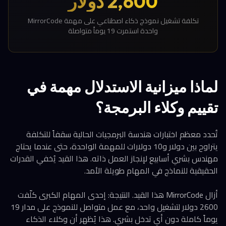
2,600 دولار
تكلفة تشغيل نموذج ذكاء اصطناعي على مهمة MirrorCode
واحدة استمرت 19 يوماً متواصلة
لماذا ميزانية الاستدلال مهمة في
تقييم وكلاء البرمجة؟
تُحدد معظم اختبارات هندسة البرمجيات الحالية سقفاً للتكلفة
يتراوح بين دولار و10 دولارات للمهمة الواحدة، حتى عندما يحتاج
مهندس بشري أسابيع لإنجاز العمل ذاته. هذا القيد يُخفي القدرات
الحقيقية للنماذج في المهام طويلة الأمد.
أزال MirrorCode هذا القيد. النتيجة: إحدى المهام الكبرى كلّفت
2600 دولار لتشغيل واحد، مع عمل متواصل للنموذج على مدار 19
يوماً كاملة دون أي تدخل بشري. هذا يُظهر أن وكلاء الذكاء