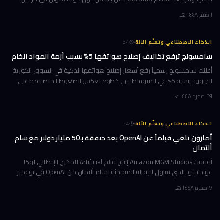
بقيمة 7 مليارات دولار. الهدف واضح: بناء مراكز بيانات خاصة
١ صفر ١٤٤٨ هـ
·
الذكاء الاصطناعي وتعلّم الآلة
4
د
سامسونج ترفع تكاليف إصلاح هواتفها 5% بسبب أزمة المواد الخام
أعلنت سامسونج رسمياً رفع أسعار إصلاح هواتفها الذكية في السوق الكورية
الجنوبية بنسبة 5% في المتوسط، في خطوة تعكس الضغوط المتصاعدة على
سلاسل الإمداد العالمية. الزيادة التي تُترجم إلى نحو 11,000 وون كوري
٢٩ محرم ١٤٤٨ هـ
·
الذكاء الاصطناعي وتعلّم الآلة
4
د
أمازون تلغي فيلماً عن OpenAI بعد صفقة بـ50 مليار دولار مع سام
ألتمان
أوقفت Amazon MGM Studios إنتاج فيلم Artificial للمخرج الإيطالي لوكا
غوادانينيو، الذي يتناول الإقالة المفاجئة لسام ألتمان من OpenAI في نوفمبر
2023، وذلك بعد أشهر قليلة من إعلان أمازون شراكة استثمارية ض
٧ محرم ١٤٤٨ هـ