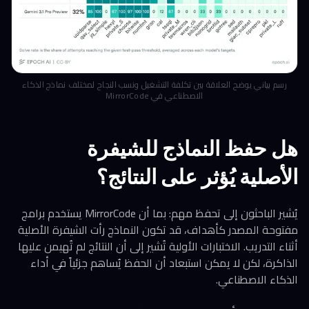
رسم بياني يوضح العلاقة بين تكلفة التشغيل ونسب النجاح لمختلف نماذج الذكاء
الاصطناعي في MirrorCode
هل حفظ النماذج للشيفرة
الأصلية يُؤثر على النتائج؟
يُشير الباحثون إلى تحفظ مهم: بما أن MirrorCode يستخدم برامج
مفتوحة المصدر كأهداف، قد تكون النماذج رأت الشيفرة الأصلية
أثناء التدريب. الاختبارات الأولية تُشير إلى أن النتائج لم تُهيمن عليها
الذاكرة، لكن لا يمكن استبعاد أن الحفظ يُساهم جزئياً في أداء
الذكاء الاصطناعي.