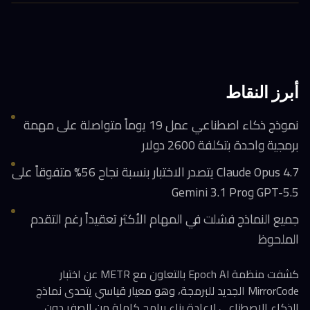
أبرز النقاط
نموذج ذكاء اصطناعي عمل 19 يوماً متواصلة على مهمة
برمجية واحدة بتكلفة 2600 دولار
Claude Opus 4.7 يتصدر الاختبار بنسبة نجاح 56% متفوقاً على
GPT-5.5 وGemini 3.1 Pro
جميع النماذج فشلت في المهام الأكثر تعقيداً رغم التقدم
الملحوظ
كشفت منظمة Epoch AI بالتعاون مع METR عن اختبار
MirrorCode الجديد للبرمجة، وهو معيار قياسي يتحدى نماذج
الذكاء الاصطناعي لإعادة بناء برامج كاملة من الصفر دون