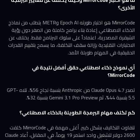
ما هو اختبار MirrorCode وكيف يختلف عن معايير البرمجة
الأخرى؟
MirrorCode هو اختبار طورته Epoch AI وMETR يتطلب من نماذج
الذكاء الاصطناعي إعادة بناء برامج كاملة من الصفر دون رؤية
الشيفرة المصدرية، اعتماداً على سلوك البرنامج فقط. يختلف عن
الاختبارات التقليدية بإزالة سقف التكلفة، ما يسمح بتقييم القدرات
الحقيقية في المهام طويلة الأمد.
أي نموذج ذكاء اصطناعي حقق أفضل نتيجة في
MirrorCode؟
تصدر Claude Opus 4.7 من Anthropic بنسبة نجاح 56%، تلاه GPT-
5.5 بنسبة 44%، ثم Gemini 3.1 Pro Preview بنسبة 32%.
كم تكلف مهام البرمجة الطويلة بالذكاء الاصطناعي؟
تتفاوت التكاليف بشكل كبير. أغلى مهمة في MirrorCode كلفت
2600 دولار لتشغيل واحد استمر 19 يوماً. في المقابل، أعاد Claude