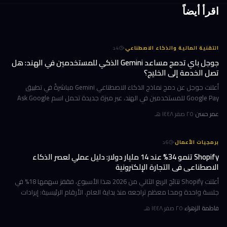
اقرأ أيضاً
·
التقنية المالية والذكاء الاصطناعي
4
د
جوجل باي تدمج مساعد Gemini الذكي للمستخدمين في الهند: هل
تصل الخدمة إلى الخليج؟
أعلنت جوجل عن دمج نماذج الذكاء الاصطناعي Gemini مباشرةً في تطبيق
Google Pay للمستخدمين في الهند، عبر ميزة جديدة تحمل اسم Ask Google
Pay. تتيح هذه الخطوة للمستخدمين التحدث أو الكتابة بلغة طبيعية للاستف
عمر حسن
·
٢٥ صفر ١٤٤٨ هـ
·
برمجيات الأعمال
6
د
Shopify تنمو 34% عند 14 مليار دولار: دليل عملي لعصر الذكاء
الاصطناعي في التجارة الإلكترونية
أعلنت Shopify نتائج الربع الثاني من 2026 هذا الأسبوع، فقفز سهمها 18% في
جلسة واحدة ومحا معظم تراجعه منذ بداية العام. الأرقام الرئيسية: إيرادات
ربعية 3.58 مليار دولار بنمو 34%، وحجم بضائع إجمالي GMV بل
فاطمة الزهراء
·
٢٥ صفر ١٤٤٨ هـ