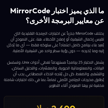
ما الذي يميز اختبار MirrorCode
عن معايير البرمجة الأخرى؟
يختلف MirrorCode جذرياً عن اختبارات البرمجة التقليدية التي
تقيس إكمال الشيفرة أو إصلاح الأخطاء. هنا، على النموذج أن
يُعيد بناء برنامج كامل اعتماداً على سلوكه فقط — أي ما يُدخَل
إليه وما يُخرجه — دون رؤية سطر واحد من الشيفرة الأصلية.
يشمل الاختبار 25 برنامجاً مستهدفاً تغطي أدوات Unix، وتسلسل
البيانات، والمعلوماتية الحيوية، والمفسّرات، والتحليل الساكن،
والتشفير، والضغط. كل حل يُنتجه الذكاء الاصطناعي يجب أن
يُطابق مخرجات البرنامج الأصلي تماماً، بما في ذلك اختبارات شاملة
مخفية لم يرها النموذج أثناء التطوير.