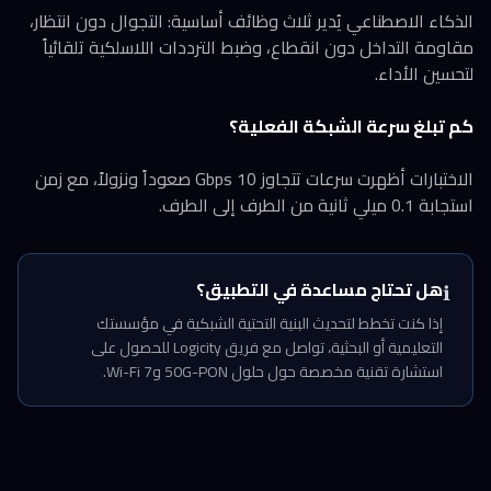
الذكاء الاصطناعي يُدير ثلاث وظائف أساسية: التجوال دون انتظار،
مقاومة التداخل دون انقطاع، وضبط الترددات اللاسلكية تلقائياً
لتحسين الأداء.
كم تبلغ سرعة الشبكة الفعلية؟
الاختبارات أظهرت سرعات تتجاوز 10 Gbps صعوداً ونزولاً، مع زمن
استجابة 0.1 ميلي ثانية من الطرف إلى الطرف.
هل تحتاج مساعدة في التطبيق؟
ℹ️
إذا كنت تخطط لتحديث البنية التحتية الشبكية في مؤسستك
التعليمية أو البحثية، تواصل مع فريق Logicity للحصول على
استشارة تقنية مخصصة حول حلول 50G-PON وWi-Fi 7.