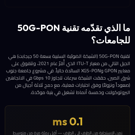
ما الذي تقدّمه تقنية 50G-PON
للجامعات؟
تقنية 50G-PON (الشبكة الضوئية السلبية بسعة 50 جيجابت) هي
الجيل التالي من معيار ITU-T الذي أُقرّ عام 2021، وتتفوق على
معايير GPON وXGS-PON السائدة حالياً. في مشروع جامعة جنوب
شرق الصين، حققت الشبكة سرعات تتجاوز 10 Gbps في الاتجاهين
(صعوداً ونزولاً) وفق اختبارات فعلية، مع دمج ثلاثة أجيال من
البروتوكولات وخمسة أنماط تشغيل في بنية موحّدة.
0.1 ms
زمن الاستجابة من الطرف إلى الطرف — أقل بمئة مرة من متوسط