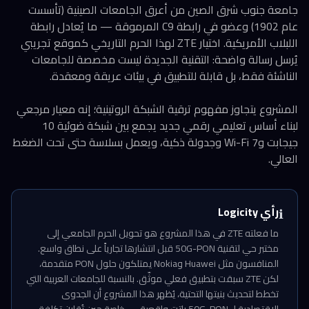
جامعة جنوب شرق الصين من أعرق الجامعات الصينية (تأسست
عام 1902) وعضو في رابطة C9 المرموقة — ما يُعادل رابطة
اللبلاب الأمريكية. اختيار ZTE لهذا الحرم التاريخي كموقع تجريبي
يُرسل رسالة واضحة: التقنية الجديدة ليست مخصصة للجامعات
الناشئة فقط، بل قابلة للتطبيق في بيئات عريقة ومعقدة.
المشروع يتجاوز مفهوم ترقية الشبكة الروتينية؛ إنه معيار مرجعي
لبناء أساس تعليمي رقمي جديد يجمع بين شبكة ضوئية 10
جيجابت وWi-Fi 7 وجدولة ذكية، ويعمل بسلاسة حتى تحت الضغط
العالي.
رأي Logicity
ℹ️
ما فعلته ZTE في هذا المشروع هو تحويل الحرم الجامعي إلى
مختبر حي لتقنية 50G-PON قبل انتشارها تجارياً على نطاق واسع.
المنافسون مثل Huawei وNokia يمتلكون حلول PON متقدمة،
لكن ZTE سبقت بتطبيق فعلي موثّق. بالنسبة للجامعات العربية التي
تخطط لتحديث بنيتها التحتية، يُظهر هذا المشروع أن الجدوى