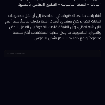
'البيانات – القدرة الحاسوبية – التطبيق الصناعي' بأكملها.
أشار باحث ما بعد الدكتوراه في الجامعة إلى أن نقل مجموعات
البيانات الكبيرة كان يستغرق أوقات انتظار طويلة سابقاً، بينما أصبح
الآن شبه لحظي، وأن الشبكة قلّصت الفجوة بين العمل البحثي
والموارد الحاسوبية، ما جعل عملية الاستكشاف أكثر سلاسة
وطموحاً ورفع كفاءة الابتكار بشكل ملموس.
ADVERTISEMENTS