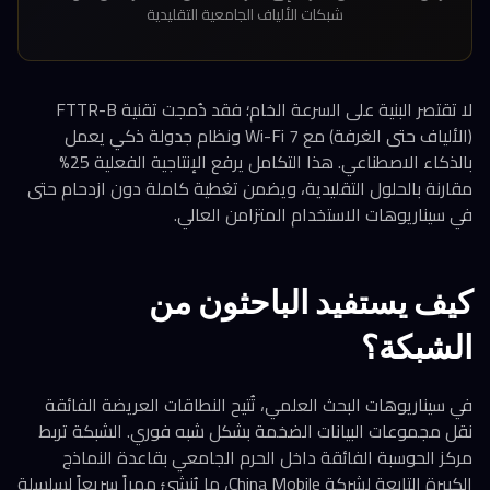
شبكات الألياف الجامعية التقليدية
لا تقتصر البنية على السرعة الخام؛ فقد دُمجت تقنية FTTR-B
(الألياف حتى الغرفة) مع Wi-Fi 7 ونظام جدولة ذكي يعمل
بالذكاء الاصطناعي. هذا التكامل يرفع الإنتاجية الفعلية 25%
مقارنة بالحلول التقليدية، ويضمن تغطية كاملة دون ازدحام حتى
في سيناريوهات الاستخدام المتزامن العالي.
كيف يستفيد الباحثون من
الشبكة؟
في سيناريوهات البحث العلمي، تُتيح النطاقات العريضة الفائقة
نقل مجموعات البيانات الضخمة بشكل شبه فوري. الشبكة تربط
مركز الحوسبة الفائقة داخل الحرم الجامعي بقاعدة النماذج
الكبيرة التابعة لشركة China Mobile، ما يُنشئ ممراً سريعاً لسلسلة