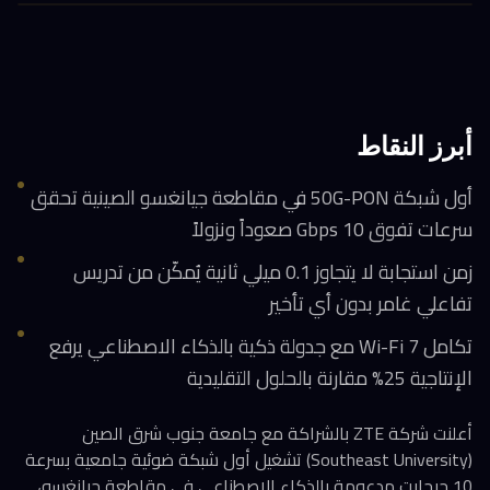
أبرز النقاط
أول شبكة 50G-PON في مقاطعة جيانغسو الصينية تحقق
سرعات تفوق 10 Gbps صعوداً ونزولاً
زمن استجابة لا يتجاوز 0.1 ميلي ثانية يُمكّن من تدريس
تفاعلي غامر بدون أي تأخير
تكامل Wi-Fi 7 مع جدولة ذكية بالذكاء الاصطناعي يرفع
الإنتاجية 25% مقارنة بالحلول التقليدية
أعلنت شركة ZTE بالشراكة مع جامعة جنوب شرق الصين
(Southeast University) تشغيل أول شبكة ضوئية جامعية بسرعة
10 جيجابت مدعومة بالذكاء الاصطناعي في مقاطعة جيانغسو،