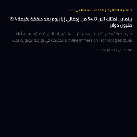
·
التقنية المالية والذكاء الاصطناعي
5
د
بيتماين تمتلك الآن 4.8% من إجمالي إيثريوم بعد صفقة بقيمة 19.4
مليون دولار
في خطوة تعكس تحولاً جوهرياً في استراتيجيات الخزينة المؤسسية، أعلنت
شركة BitMine Immersion Technologies المدرجة في بورصة نيويورك تحت
الرمز BMNR أن حيازتها من عملة إيثريوم (ETH) بلغت نحو 5.79 مليون توكن
عمر حسن
·
٢١ صفر ١٤٤٨ هـ