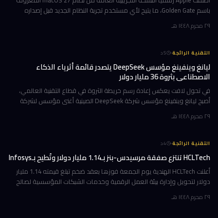
أطلقت Apple رسمياً النسخة التجريبية العامة من نظام macOS 27 المعروف
باسم Golden Gate، ما يتيح لأي مستخدم تجربة النظام الجديد قبل إصداره
الرسمي المتوقع في خريف 2026. إن كنت تمتلك جهاز Mac بشريحة Apple
٢٩ محرم ١٤٤٨ هـ
·
التقنية الرائجة
5
د
ليانغ وينفينغ مؤسس DeepSeek يتصدر قائمة أثرياء الذكاء
الاصطناعي بثروة 36 مليار دولار
في تحول لافت يعكس إعادة رسم خريطة الثروة في قطاع التقنية العالمي،
أصبح ليانغ وينفينغ مؤسس شركة DeepSeek الصينية أغنى مؤسس لشركة
ذكاء اصطناعي في العالم، بثروة بلغت 36 مليار دولار وفقاً لمؤشر بلومبرغ لل
٢٩ محرم ١٤٤٨ هـ
·
التقنية الرائجة
4
د
HCLTech تنتزع صفقة مرسيدس-بنز بـ1.14 مليار دولار وتُطيح بـInfosys
أعلنت HCLTech الهندية يوم الجمعة فوزها بعقد ضخم تبلغ قيمته 1.14 مليار
دولار لتحويل وإدارة بيئة العمل الرقمية وخدمات الشبكات المؤسسية لصالح
شركة أوروبية كبرى. ولم تُفصح الشركة عن هوية العميل في إفصاحها
٢٩ محرم ١٤٤٨ هـ