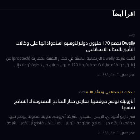
اقرأ أيضاً
4
د
Dwelly تجمع 170 مليون دولار لتوسيع استحواذاتها على وكالات
التأجير بالذكاء الاصطناعي
أعلنت شركة Dwelly البريطانية الناشئة في مجال التقنية العقارية (proptech) عن
إغلاق جولة تمويلية ضخمة بقيمة 170 مليون دولار، في خطوة تهدف إلى
تسريع استراتيجيتها القائمة على الاستحواذ على وكالات التأجير
عمر حسن
·
٢١ صفر ١٤٤٨ هـ
·
الذكاء الاصطناعي وتعلّم الآلة
5
د
أنثروبيك توضح موقفها: نعارض حظر النماذج المفتوحة لا النماذج
نفسها
نشر داريو أموداي، الرئيس التنفيذي لشركة أنثروبيك، تدوينة مطولة يوضح فيها
موقف شركته من النماذج مفتوحة الأوزان، نافياً بشكل قاطع أن تكون الشركة
قد طالبت بحظرها. جاء ذلك وسط جدل متصاعد في واشنطن حول كيف
عمر حسن
·
٢١ صفر ١٤٤٨ هـ