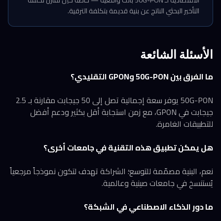
الاقتصادية لـ 50G-PON باتت واقعية — خاصة حين تُقارن تكلفة
التأخير البحثي الناتج عن بنية قديمة بتكلفة الترقية.
الأسئلة الشائعة
ما الفرق بين 50G-PON وGPON التقليدي؟
50G-PON يوفر سعة إجمالية تصل إلى 50 جيجابت مقارنة بـ 2.5
جيجابت في GPON، مع زمن استجابة أقل بكثير ودعم أفضل
للتطبيقات الغامرة.
هل يمكن تطبيق هذه التقنية في جامعات أخرى؟
نعم، البنية مصمّمة للتوسع؛ الشراكة تهدف لتكون نموذجاً مرجعياً
يُستنسخ في جامعات صينية وعالمية.
ما دور الذكاء الاصطناعي في الشبكة؟