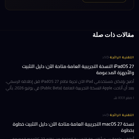
مقالات ذات صلة
·
التقنية الرائجة
5
د
iPadOS 27 النسخة التجريبية العامة متاحة الآن: دليل التثبيت
والأجهزة المدعومة
أصبح بإمكان مستخدمي iPad الآن تجربة نظام iPadOS 27 قبل إطلاقه الرسمي،
بعد أن أتاحت Apple النسخة التجريبية العامة (Public Beta) في يوليو 2026. يأتي
هذا التحديث حاملاً ترقيات جوهرية تتمحور حول Apple Int
١ صفر ١٤٤٨ هـ
·
التقنية الرائجة
4
د
نسخة macOS 27 التجريبية العامة متاحة الآن: دليل التثبيت خطوة
بخطوة