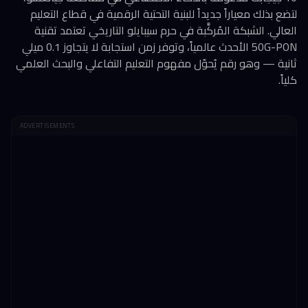
لتضع بذلك معياراً جديداً للبنية التحتية الرقمية في قطاع التعليم
العالي. الشبكة المُركَّبة في حرم سيبايلو التاريخي تعتمد تقنية
50G-PON الأحدث عالمياً، وتوفر زمن استجابة لا يتجاوز 0.1 ميلي
ثانية — وهو رقم يُحوّل مفهوم التعليم التفاعلي والبحث العلمي
كلياً.
ADVERTISEMENTS