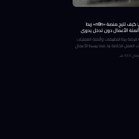
كشف داخلي: كيف تتيح منصة «n8n» ربط
أتمتة الأعمال دون تدخل يدوي
رق الأوسط
تتيح منصة n8n فرصة ربط التطبيقات وأتمتة العمليات
ات العمل الخاصة بنا، مما يبسط الأعمال
 اللازم لإنجاز المهام. تعرف على
يف تستفيد منها. تعتبر الأتمتة جزءًا لا
ن كفاءة العمل في الشركات الحديثة.