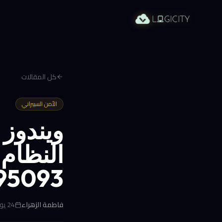
كل المقالات
الأمن السيبراني
النظام 
95093
فاطمة الزهراء
24 يونيو 2026 في 1:36 م