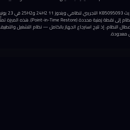
طال انتظارها: استعادة النظام إلى نقطة زمنية محد
ال النظام، إذ تتيح استرجاع الجهاز بالكامل — نظام التشغيل والتطبي
ق معدودة.