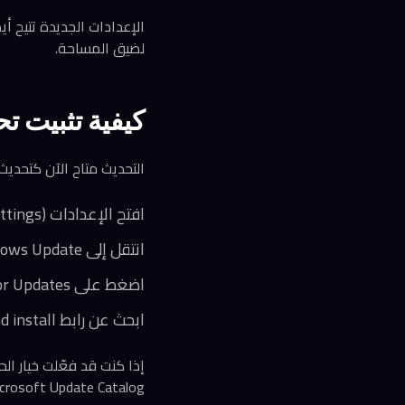
الإعدادات الجديدة تتيح أ
لضيق المساحة.
كيفية تثبيت تحديث 93
التحديث متاح الآن كتحديث مع
افتح الإعدادات (Settings)
انتقل إلى Windows Update
اضغط على Check for Updates
ابحث عن رابط Download and install للتحديث KB5095093
إذا كنت قد فعّلت خيار الحص
Microsoft Update Catalog. بعد التثبيت، سيتحدث النظام إلى الإصدار 26100.8737 سواء كنت على 4H2