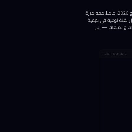
أطلقت مايكروسوفت تحديث KB5095093 التجريبي لنظامي ويندوز 11 24H2 و25H2 في 23 يونيو 2026، حاملاً معه ميزة
دة (Point-in-Time Restore). هذه الميزة تمثّل نقلة نوعية في كيفية
قات والملفات — إلى
ADVERTISEMENTS