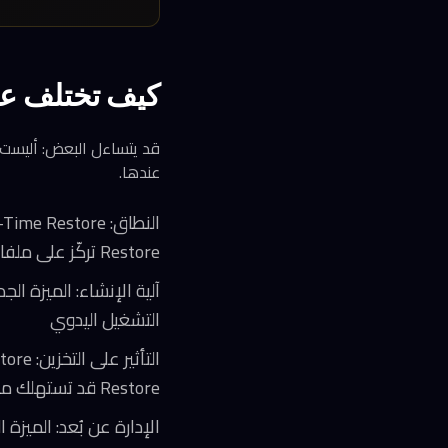
كيف تختلف عن System Restore التق
عندها.
Restore تركّز على ملفات النظام والإعدادات فقط
التشغيل اليدوي
Restore قد تستهلك مساحة غير محدودة
الإدارة عن بُعد: الميزة ال