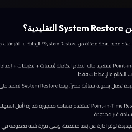
ليدية؟
قد يتساءل البعض: أليست هذه مجرد نسخة محدّثة من store
آلية الإنشاء: الميزة الجديدة تعمل بجدولة
جديدة توفر إدارة عن بُعد متقدمة، وهي ميزة شبه معدومة في System Restore