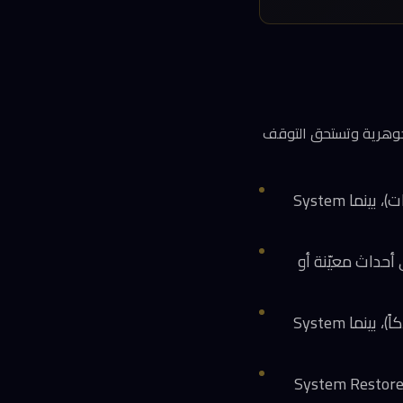
System Re؟ الإجابة: لا. الفروقات جوهرية وتستحق التوقف
النطاق: Point-in-Time Restore تستعيد حالة النظام الكاملة (ملفات + تطبيقات + إعدادات)، بينما System
 تلقائية حصراً، بينما System Restore تعتمد على أحداث معيّنة أو
التأثير على التخزين: Point-in-Time Restore تستخدم مساحة محجوزة مُدارة (أقل استهلاكاً)، بينما System