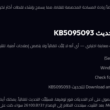
يضاً زيادة المساحة المخصصة للنقاط، مما يسمح بإنشاء لقطات أكثر تكر
KB50950
اينة اختياري — أي أنه لا يُثبَّت تلقائياً ولا يتضمن إصلاحات أمنية. للتثب
ول على آخر التحديثات فور توفرها، فسيُثبَّت التحديث تلقائياً. يمكنك أيضا
2 أو 25H2.