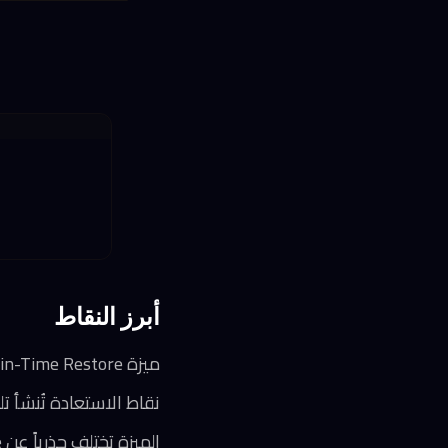
أبرز النقاط
ميزة Point-in-Time Restore تستعيد النظام بالكامل خلال دقائق إلى حالته في آخر 72 ساعة
نقاط الاستعادة تُنشأ تلقائياً كل 24 ساعة للم
الميزة تختلف جذرياً عن System Restore التقليدية بتغطيتها الشاملة للملفات والتطبيقات