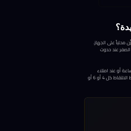
 لالتقاط نقاط استعادة تُخزَّن محلياً على الجهاز.
ن الصفر عند حدوث
ين العاديين، يُنشئ النظام نقطة استعادة جديدة كل 24 ساعة تلقائياً، وتُحذف بعد 72 ساعة أو عند امتلاء
المساحة المخصصة. أما مستخدمو التراخيص المؤسسية، فيحصلون على مرونة أكبر: يمكنهم ضبط الالتقاط كل 4 أو 6 أو