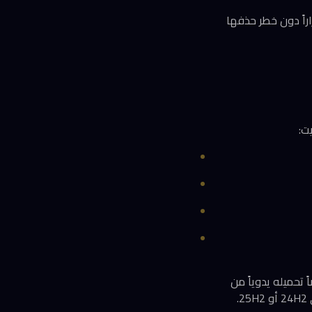
اراً دون خطر حذفها
يت:
ً تحميله يدوياً من