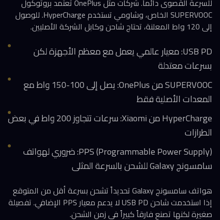
للسرعة القصوى دائماً. شركات مثل OnePlus تعتمد بروتوكول
SUPERVOOC الخاص، وشاومي تستخدم HyperCharge. للوصول
إلى 120 واط المعلنة، تحتاج شاحن وكابل الشركة الأصليين.
USB PD: معيار عالمي يعمل مع معظم الأجهزة لكن
بسرعات معتدلة
SUPERVOOC من OnePlus: يصل إلى 100-150 واط مع
المعدات الأصلية فقط
HyperCharge من Xiaomi: سرعات تتجاوز 200 واط في بعض
الطرازات
PPS (Programmable Power Supply): ضروري لهواتف
سامسونج Galaxy للشحن بالسرعة المثلى
هواتف سامسونج Galaxy تحديداً تشحن بسرعة أقل من المتوقع
إذا استخدمت شاحن USB PD لا يدعم معيار PPS الإضافي. تفصيلة
صغيرة لكنها تصنع فارقاً كبيراً في زمن الشحن.