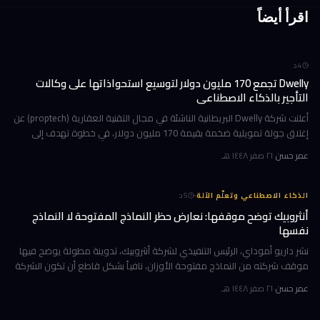
اقرأ أيضاً
4
د
Dwelly تجمع 170 مليون دولار لتوسيع استحواذاتها على وكالات
التأجير بالذكاء الاصطناعي
أعلنت شركة Dwelly البريطانية الناشئة في مجال التقنية العقارية (proptech) عن
إغلاق جولة تمويلية ضخمة بقيمة 170 مليون دولار، في خطوة تهدف إلى
تسريع استراتيجيتها القائمة على الاستحواذ على وكالات التأجير
عمر حسن
·
٢١ صفر ١٤٤٨ هـ
·
الذكاء الاصطناعي وتعلّم الآلة
5
د
أنثروبيك توضح موقفها: نعارض حظر النماذج المفتوحة لا النماذج
نفسها
نشر داريو أموداي، الرئيس التنفيذي لشركة أنثروبيك، تدوينة مطولة يوضح فيها
موقف شركته من النماذج مفتوحة الأوزان، نافياً بشكل قاطع أن تكون الشركة
قد طالبت بحظرها. جاء ذلك وسط جدل متصاعد في واشنطن حول كيف
عمر حسن
·
٢١ صفر ١٤٤٨ هـ