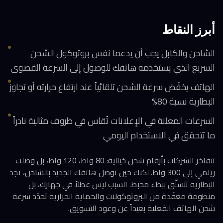
أبرز النقاط
الشاحن والكابل يجب أن يدعما نفس بروتوكول الشحن
السريع الذي يستخدمه هاتفك للوصول إلى السرعة القصوى
الهاتف يخفّض سرعة الشحن تلقائياً عند ارتفاع حرارته أو تجاوز
البطارية نسبة 80%
السرعات المعلنة في الإعلانات تُقاس في ظروف مثالية نادراً
ما تتحقق في الاستخدام اليومي
تتفاخر الشركات بأرقام شحن خيالية: 80 واط، 120 واط، بل وصلت
ريلمي إلى 300 واط. لكنك حين توصل هاتفك الجديد بالشاحن، تجد
البطارية تتسلّق ببطء محبط. السبب ليس عطلاً في جهازك، بل
منظومة معقّدة من البروتوكولات والحماية الحرارية تحدّد سرعة
شحن الهاتف الفعلية بعيداً عن وعود التسويق.