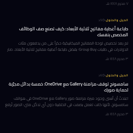
تكشف ما وراء كواليس أشهر فريق تشجيع في أمريكا، ورحلة مؤثرة مع رجل ي
٧ محرم ١٤٤٨ هـ
·
الحيل والحلول
5
د
طباعة أغطية مفاتيح ثلاثية الأبعاد: كيف تصنع صف الوظائف
المخصص بنفسك
لم يعد تخصيص لوحة المفاتيح الميكانيكية حكراً على من يدفعون مئات
الدولارات في طلبات Group Buy؛ بفضل طباعة أغطية مفاتيح ثلاثية الأبعاد، صار
بإمكانك تصميم صف الوظائف (Function Row) بالكامل وطباعته في منز
٣ محرم ١٤٤٨ هـ
·
الحيل والحلول
6
د
سامسونج توقف مزامنة Gallery مع OneDrive: خمسة بدائل مجرّبة
لحماية صورك
اعتدتُ أن أنسى وجود ميزة مزامنة صور Gallery مع OneDrive في هواتف
سامسونج، لأنها كانت تعمل بصمت في الخلفية دون أي تدخّل مني: الصور تُرفع
تلقائياً إلى السحابة، وتظهر على حاسوبي بعد لحظات، والمحذوفات تخت
٣ محرم ١٤٤٨ هـ