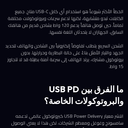
الخطأ الأكثر شيوعاً هو استخدام أي كابل USB-C متاح. جميع
الكابلات تبدو متشابهة، لكنها تدعم سرعات وبروتوكولات مختلفة
تماماً. حين توصل هاتفاً يدعم 120 واط بشاحن قديم من هاتفك
السابق، الجهازان لا يتحدثان اللغة نفسها.
الشحن السريع يتطلب تفاوضاً إلكترونياً بين الشاحن والهاتف لتحديد
الجهد والتيار الأمثل بناءً على حالة البطارية وحرارتها. بدون
بروتوكول مشترك، يرتد الهاتف إلى سرعة آمنة بطيئة قد لا تتجاوز
15 واط.
ما الفرق بين USB PD
والبروتوكولات الخاصة؟
انتشر معيار USB Power Delivery كبروتوكول عالمي تدعمه
سامسونج وغوغل ومعظم الشركات. لكن هذا لا يعني الوصول