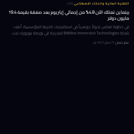
·
التقنية المالية والذكاء الاصطناعي
5
د
بيتماين تمتلك الآن 4.8% من إجمالي إيثريوم بعد صفقة بقيمة 19.4
مليون دولار
في خطوة تعكس تحولاً جوهرياً في استراتيجيات الخزينة المؤسسية، أعلنت
شركة BitMine Immersion Technologies المدرجة في بورصة نيويورك تحت
الرمز BMNR أن حيازتها من عملة إيثريوم (ETH) بلغت نحو 5.79 مليون توكن
عمر حسن
·
٢١ صفر ١٤٤٨ هـ