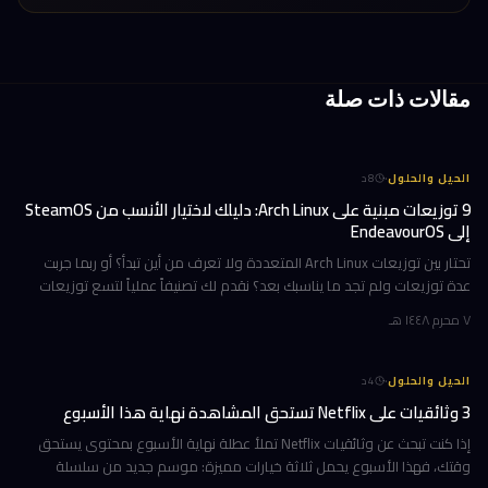
مقالات ذات صلة
·
الحيل والحلول
8
د
9 توزيعات مبنية على Arch Linux: دليلك لاختيار الأنسب من SteamOS
إلى EndeavourOS
تحتار بين توزيعات Arch Linux المتعددة ولا تعرف من أين تبدأ؟ أو ربما جربت
عدة توزيعات ولم تجد ما يناسبك بعد؟ نقدم لك تصنيفاً عملياً لتسع توزيعات
مبنية على Arch، مرتبة وفق تجارب استخدام حقيقية ومعايير و
٧ محرم ١٤٤٨ هـ
·
الحيل والحلول
4
د
3 وثائقيات على Netflix تستحق المشاهدة نهاية هذا الأسبوع
إذا كنت تبحث عن وثائقيات Netflix تملأ عطلة نهاية الأسبوع بمحتوى يستحق
وقتك، فهذا الأسبوع يحمل ثلاثة خيارات مميزة: موسم جديد من سلسلة