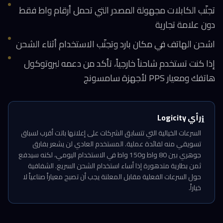
تجنّب الكابلات مجهولة المصدر التي تحمل أرقام واط فقط
دون علامة تجارية
اشحن الهاتف في مكان بارد وتجنّب الاستخدام أثناء الشحن
إذا كنت تستخدم شاحناً خارجياً، تأكد من دعمه لبروتوكول
هاتفك ومعيار PPS لأجهزة سامسونج
رأي Logicity
ℹ️
السرعات الخيالية التي تتسابق الشركات على إعلانها باتت أقرب لسباق
تسويقي منه لفائدة عملية. المستخدم العادي لن يشعر بفارق
جوهري بين 80 واط و150 واط في الاستخدام اليومي، لكنه سيدفع
ثمن بطارية متدهورة إذا أساء استخدام الشحن السريع. الشفافية
حول السرعات الفعلية مقابل المعلنة يجب أن تصبح معياراً صناعياً لا
خياراً.