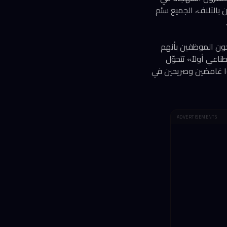
ن بالآلاف، الجميع سئم
رّحون الموظفين بأنهم
اعي أولاً» تتحوّل
وإذا كان بإمكان قادة Nvidia وMicrosoft وOpenAI أن يكونوا غامضين وصريحين في
ADVERTISEMENTS