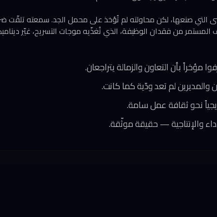
ى التي صنعها، لكن محاولته لم تُؤخذ على محمل الجد. سمعته تلقّت ض
المستمر من فقدان الوظيفة، الذي تُغذّيه موجات التسريح، غيّر دينامي
ا مؤخراً بأن التعاون والزمالة يتراجعان.
والمديرين لم تعد ودّية كما كانت.
يجياً نحو ثقافة عمل سامة.
أداء والإنتاجية — حقيقة موثّقة.