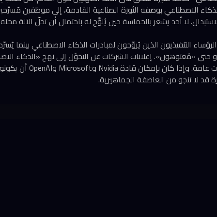
الذكاء الاصطناعي بوصفه الثورة الصناعية القادمة، إلى موظفين مُسرَّحي
لاستبدال. لا أحد يشعر بالحماسة حين يُلوَّح له باحتمال أن تحلّ الآلة محله.
لرؤساء التنفيذيون الذين يُروّجون لمبادرات الذكاء الاصطناعي بينما يُس
تى «مُعتوهون». إعلانات الشركات عن التحوّل إلى نهج «الذكاء الاصطن
بسرعة إلى كوابيس علاقات عامة. 
 قد لا تنجو من العاصفة الجماهيرية.