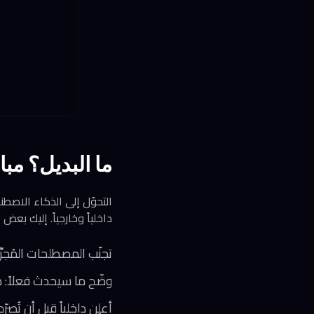
ما البديل؟ مب
التحوّل إلى الذكاء الاصطن
داخلياً وخارجياً. إليك بعض 
تجنّب المصطلحات المُجر
وضّح ما سيحدث فعلاً: 
أعلِن داخلياً قبل أن تُ