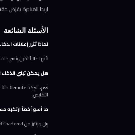
اربط المبادرة بفرص حقيق
الأسئلة الشائعة
لماذا تُثير إعلانات الذ
لأنها غالباً تُقرن بتسريحات
هل يمكن تبني الذكاء 
التقليص.
ما أسوأ خطأ ارتكبه م
بيل وينترز من Standard Chartered حين وصف الموظفين بـ«رأس المال البشري الأقل قيمة» — عبارة أضرّت بسمعته علناً.