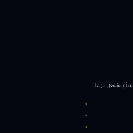
سة أم سيُشعل حريقاً