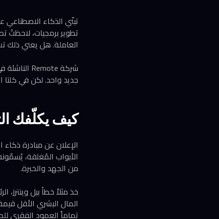
تبنّي الذكاء الاصطناعي 
تطوير برمجيات، لاحظتُ تص
العاملة. هل يعني ذلك تس
جديد واحد. لكن في كلتا ال
كيف يكلّفك ا
الإعلان عن مبادرة ذكاء ا
الأبواب المُغلقة، يُسمّ
من الجهد والخبرة.
المال البشري الأقل قيمة»
تماماً العمود الفقري للم