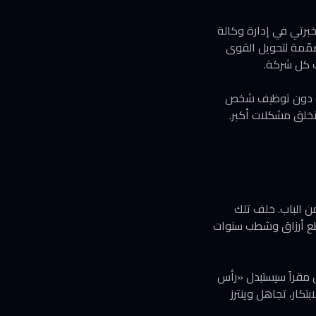
برتي في إدارة وكالة
صمّمة لتحويل القوى
ت كل شركة.
ً أنه يمكن تنمية الإيرادات بنسبة 50% لكل موظف دون توظيف شخص
وتخلق مشكلات أكبر.
ن الباب. خلف تلك
قطع أرزاق وشطب سنوات
 إن البنك الذي يتخذ من لندن مقراً سيستبدل «رأس
كار، تجاهل وينترز