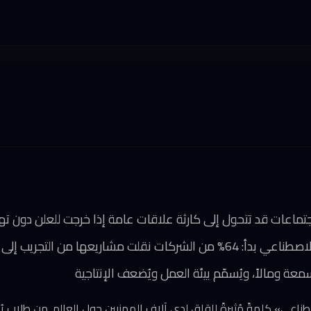
اجتماعات قد تتحول إلى كارثة علاقات عامة إذا خرجت للعلن دون ت
اريعها من التجريب إلى الإنتاج الموسّع
عة ومالاً، ويُسمّم بيئة العمل ويُضعف الإنتاجية
اعي» كلمةً مُثيرةً للقلق لدى آلاف المهنيين حول العالم. من طلاب يُ