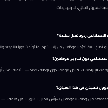
ية للفريق الحالي، لا بتهديدات.
كاء الاصطناعي ردود فعل سلبية؟
 أو تُصاغ بلغة تُجرّد الموظفين من إنسانيتهم، ما يُولّد شعوراً بالتهديد وال
الاصطناعي دون تسريح موظفين؟
نعم، شركة Remote مثلاً رفعت الإيرادات 50% لكل موظف دون توظيف جديد — الأتمتة
سؤول تنفيذي في هذا السياق؟