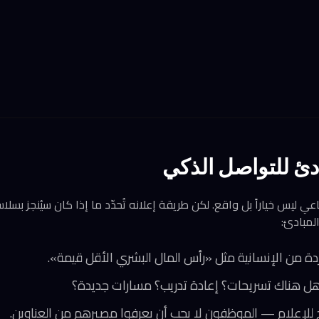
ادئ للتواصل الذكي
اعي ليس خياراً بل واقع. لكن طريقة إعلانه تُحدّد ما إذا كان سيُنجز بسلا
المبادئ:
ِّدة من الإنسانية مثل «رأس المال البشري الأقل قيمة».
هل هناك تسريحات؟ إعادة تدريب؟ مسارات جديدة؟
صرّح للإعلام — الموظفون لا يجب أن يعرفوا مصيرهم من العناوين.