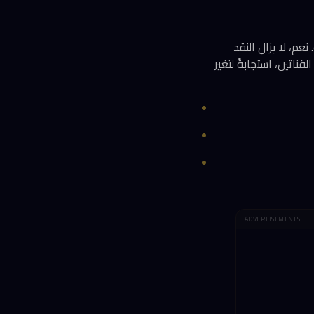
م، لا يزال النقد
 كلتا القناتين، استجابةً لتغير
ADVERTISEMENTS