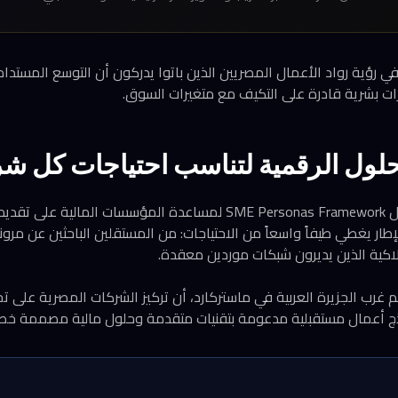
 رؤية رواد الأعمال المصريين الذين باتوا يدركون أن التوسع المستدام ل
رات بشرية قادرة على التكيف مع متغيرات السوق.
لحلول الرقمية لتناسب احتياجات كل ش
طرحت ماستركارد إطار عمل SME Personas Framework لمساعدة المؤسسات
طار يغطي طيفاً واسعاً من الاحتياجات: من المستقلين الباحثين عن مرو
اكية الذين يديرون شبكات موردين معقدة.
 غرب الجزيرة العربية في ماستركارد، أن تركيز الشركات المصرية على ت
 أعمال مستقبلية مدعومة بتقنيات متقدمة وحلول مالية مصممة خصيص