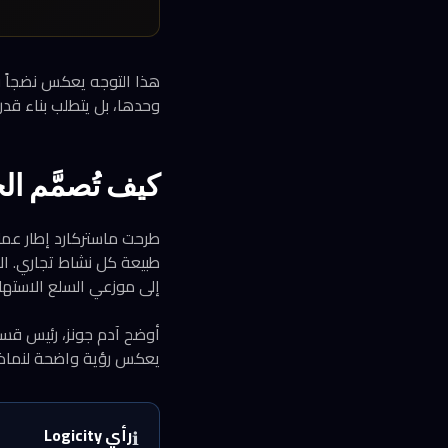
هذا التوجه يعكس نضجاً في
وحدها، بل يتطلب بناء قد
كيف تُصمَّم ا
طبيعة كل نشاط تجاري. الإ
إلى موزعي السلع الاستهل
أوضح آدم جونز، رئيس قسم
يعكس رؤية واضحة لنماذج
رأي Logicity
ℹ️