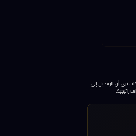
كوادر قادرة على توظيفها. أظهر المؤشر أن 58% من الشركات ترى أن الوصول إلى