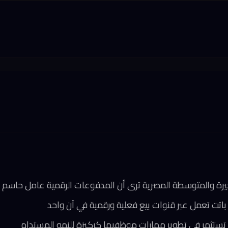
ستثمر في تطوير مهارات موظفيها كركيزة للنمو المستدام