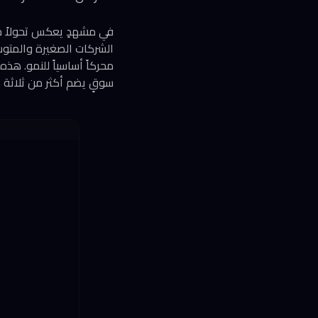
في مشهدٍ يعكس تحولاً ج
محركاً أساسياً للنمو. هذ
سوقٍ يضم أكثر من ثلاثة 