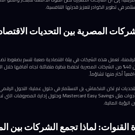
تثمر في تطوير الكوادر لتعزيز قدرتها التنافسية.
ركات المصرية بين التحديات الاقتصاد
الرقمنة، تعمل هذه الشركات في بيئة اقتصادية صعبة تتسم بضغوط تضخ
ومع ذلك، أظهر المؤشر أن 40% من الشركات المصرية تحتفظ بنظرة متفائلة تجاه آفاقها خ
ياً أكثر منها تشاؤماً.
لتحديات لم تكن الانكماش، بل الاستثمار في حلول عملية: التحول الرقمي 
العميل. تقدم ماستركارد أدوات مثل Mastercard Easy Savings وحل
 الرؤية المالية.
ة القنوات: لماذا تجمع الشركات بين ال