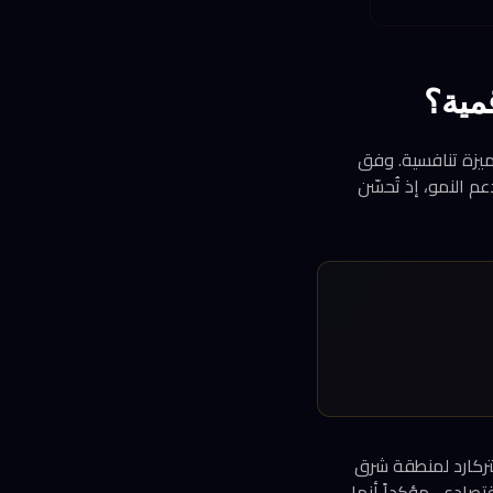
مية؟
ميزة تنافسية. وفق
عم النمو، إذ تُحسّن
ستركارد لمنطقة شرق
قتصادي، مؤكداً أنها