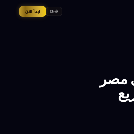
ابدأ الآن
EN
ي مصر
يع