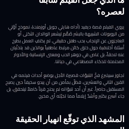
لعصره؟
يروي الفيلم قصة ديفيد (أداه هايلي جويل أوزمنت)، نموذج أوّلي
من الروبوتات الشبيهة بالبشر صُمِّم ليشعر الوالدان الثكلى أو
العاجزون عن الإنجاب بحب طفل حقيقي. لم يكتفِ العمل بطرح
أسئلة أخلاقية حول خلق كائن مرتبط عاطفياً بوالدَين قد يتخلّيان
عنه لاحقاً، بل غاص في جوهر الحب ومعنى الإنسانية والأدوار
المحتملة للذكاء الاصطناعي في حياتنا.
تجاوز سبيلبرغ فخّ التنبؤات قصيرة الأجل بوضع أحداث فيلمه في
القرن الثاني والعشرين، فظلّ بمأمن من أن يبدو سخيفاً حين يصبح
المستقبل حاضراً. غير أن أحد تنبؤاته لم يحتج قرناً كاملاً ليتحقق، بل
جاء أسرع بكثير وأشدّ إيلاماً مما تخيّله أي مخرج.
المشهد الذي توقّع انهيار الحقيقة