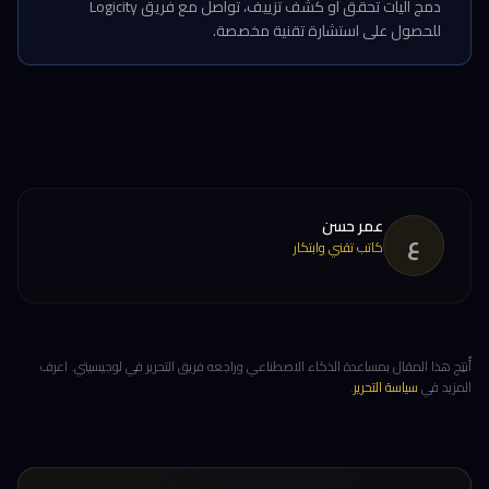
دمج آليات تحقق أو كشف تزييف، تواصل مع فريق Logicity
للحصول على استشارة تقنية مخصصة.
عمر حسن
ع
كاتب تقني وابتكار
أُنتِج هذا المقال بمساعدة الذكاء الاصطناعي وراجعه فريق التحرير في لوجيسيتي. اعرف
المزيد في
سياسة التحرير
.