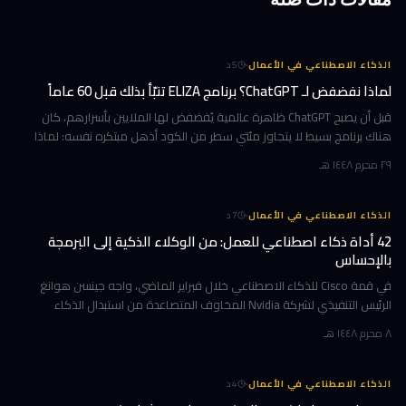
·
الذكاء الاصطناعي في الأعمال
5
د
لماذا نفضفض لـ ChatGPT؟ برنامج ELIZA تنبّأ بذلك قبل 60 عاماً
قبل أن يصبح ChatGPT ظاهرة عالمية يُفضفض لها الملايين بأسرارهم، كان
هناك برنامج بسيط لا يتجاوز مئتي سطر من الكود أذهل مبتكره نفسه: لماذا
يثق الناس بآلة لا تفهم شيئاً؟ هذا البرنامج هو ELIZA، وقد وُلد عا
٢٩ محرم ١٤٤٨ هـ
·
الذكاء الاصطناعي في الأعمال
7
د
42 أداة ذكاء اصطناعي للعمل: من الوكلاء الذكية إلى البرمجة
بالإحساس
في قمة Cisco للذكاء الاصطناعي خلال فبراير الماضي، واجه جينسن هوانغ
الرئيس التنفيذي لشركة Nvidia المخاوف المتصاعدة من استبدال الذكاء
الاصطناعي للعمال بجملة باتت الأكثر تداولاً هذا العام: لن تخسر وظيفتك
٨ محرم ١٤٤٨ هـ
·
الذكاء الاصطناعي في الأعمال
4
د