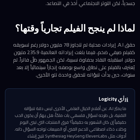
جسدياً، لكن التوتر الاجتماعي آخذ في التصاعد.
لماذا لم ينجح الفيلم تجارياً وقتها؟
حقق A.I. إيرادات محلية لم تتجاوز 78 مليون دولار رغم تسويقه
كفيلم صيفي ضخم، فيما بلغت إيراداته العالمية 235.9 مليون
دولار. استقبله النقاد بحفاوة نسبية، لكن الجمهور ظلّ فاتراً. لم
يُعترف بالفيلم على نطاق واسع بوصفه إنجازاً سينمائياً إلا بعد
سنوات، حين بدأت تنبؤاته تتحقق واحدة تلو الأخرى.
رأي Logicity
ℹ️
ما يميّز A.I. عن أفلام الخيال العلمي الأخرى ليس دقة تنبؤاته
التقنية، بل طرحه لسؤال فلسفي بات ملحّاً: هل يهمّ أن يكون الحب
حقيقياً إن كان الشعور به حقيقياً؟ فرق المنتجات التي تبني اليوم
وكلاء ذكاء اصطناعي للدعم الفني أو المبيعات تواجه السؤال ذاته.
أدوات مثل ElevenLabs وHeyGen وSynthesia تتيح إنشاء