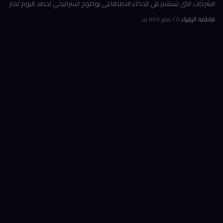
الشركات التي تستثمر في الذكاء الاصطناعي بوضوح استراتيجي تحصد اليوم ثمار
الكفاءة وخفض التكاليف، بينما تتعثر أخرى في تحويل إنفاقها الضخ
فاطمة الزهراء
·
٢٥ صفر ١٤٤٨ هـ