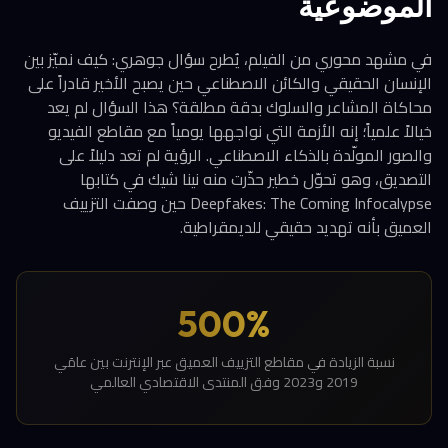
الموضوعية
في مشهد محوري من الفيلم، يُطرح سؤال جوهري: كيف نميّز بين
الإنسان الحقيقي والكائن الاصطناعي حين يصبح الأخير قادراً على
محاكاة المشاعر والسلوك بدقة مطلقة؟ هذا السؤال لم يعد
خيالاً علمياً؛ إنه الأزمة التي نواجهها يومياً مع مقاطع الفيديو
والصور المولّدة بالذكاء الاصطناعي. الرؤية لم تعد دليلاً على
التصديق، وهو تحوّل خطير حذّرت منه نينا شيك في كتابها
Deepfakes: The Coming Infocalypse حين وصفت التزييف
العميق بأنه تهديد حقيقي للديمقراطية.
500%
نسبة الزيادة في مقاطع التزييف العميق عبر الإنترنت بين عامَي
2019 و2023 وفق المنتدى الاقتصادي العالمي