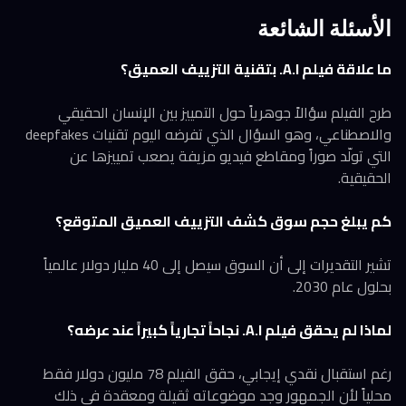
الأسئلة الشائعة
ما علاقة فيلم A.I. بتقنية التزييف العميق؟
طرح الفيلم سؤالاً جوهرياً حول التمييز بين الإنسان الحقيقي
والاصطناعي، وهو السؤال الذي تفرضه اليوم تقنيات deepfakes
التي تولّد صوراً ومقاطع فيديو مزيفة يصعب تمييزها عن
الحقيقية.
كم يبلغ حجم سوق كشف التزييف العميق المتوقع؟
تشير التقديرات إلى أن السوق سيصل إلى 40 مليار دولار عالمياً
بحلول عام 2030.
لماذا لم يحقق فيلم A.I. نجاحاً تجارياً كبيراً عند عرضه؟
رغم استقبال نقدي إيجابي، حقق الفيلم 78 مليون دولار فقط
محلياً لأن الجمهور وجد موضوعاته ثقيلة ومعقدة في ذلك