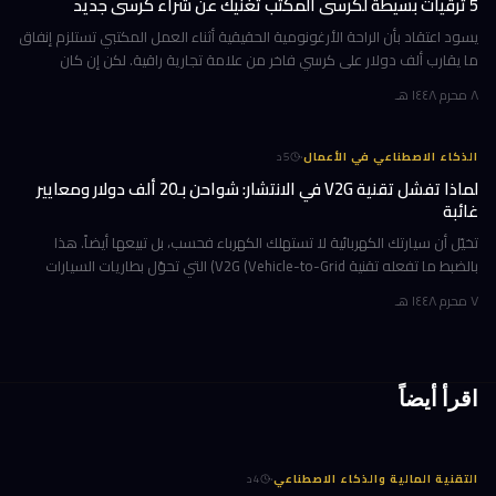
5 ترقيات بسيطة لكرسي المكتب تغنيك عن شراء كرسي جديد
يسود اعتقاد بأن الراحة الأرغونومية الحقيقية أثناء العمل المكتبي تستلزم إنفاق
ما يقارب ألف دولار على كرسي فاخر من علامة تجارية راقية. لكن إن كان
كرسيك الحالي يمتلك هيكلاً متيناً ولا ينقصه سوى الدعم أو
٨ محرم ١٤٤٨ هـ
·
الذكاء الاصطناعي في الأعمال
5
د
لماذا تفشل تقنية V2G في الانتشار: شواحن بـ20 ألف دولار ومعايير
غائبة
تخيّل أن سيارتك الكهربائية لا تستهلك الكهرباء فحسب، بل تبيعها أيضاً. هذا
بالضبط ما تفعله تقنية V2G (Vehicle-to-Grid) التي تحوّل بطاريات السيارات
الكهربائية إلى محطات طاقة متنقلة تدعم الشبكة الكهربائية
٧ محرم ١٤٤٨ هـ
اقرأ أيضاً
·
التقنية المالية والذكاء الاصطناعي
4
د