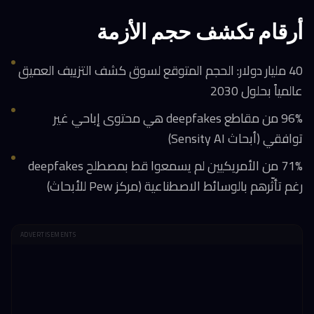
أرقام تكشف حجم الأزمة
40 مليار دولار: الحجم المتوقع لسوق كشف التزييف العميق
عالمياً بحلول 2030
96% من مقاطع deepfakes هي محتوى إباحي غير
توافقي (أبحاث Sensity AI)
71% من الأمريكيين لم يسمعوا قط بمصطلح deepfakes
رغم تأثّرهم بالوسائط الاصطناعية (مركز Pew للأبحاث)
ADVERTISEMENTS