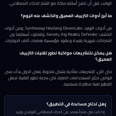
الوقت، قبل أن تصبح أسئلته ملحّة مع انتشار الذكاء الاصطناعي.
ما أبرز أدوات التزييف العميق والكشف عنه اليوم؟
من أدوات التوليد: ElevenLabs وHeyGen وSynthesia. ومن أدوات
الكشف: Reality Defender وSensity AI، وتتفاوت أسعارها بين
اشتراكات شهرية زهيدة وعقود مؤسسية بعشرات آلاف الدولارات.
هل يمكن للتشريعات مواكبة تطور تقنيات التزييف
العميق؟
حتى الآن، التشريعات متأخرة بشكل ملحوظ. بعض الدول بدأت بسن
قوانين تجرّم الاستخدامات الضارة، لكن سرعة تطور التقنية تجعل
التنظيم لعبة مطاردة مستمرة.
هل تحتاج مساعدة في التطبيق؟
ℹ️
إذا كنت تبني منتجاً يعتمد على الذكاء الاصطناعي التوليدي وتريد