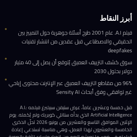
أبرز النقاط
فيلم A.I. عام 2001 طرح أسئلة جوهرية حول التمييز بين
الحقيقي والاصطناعي قبل عقدين من انتشار تقنيات
deepfakes
سوق كشف التزييف العميق يُتوقع أن يصل إلى 40 مليار
دولار بحلول 2030
96% من مقاطع التزييف العميق عبر الإنترنت محتوى إباحي
غير توافقي وفق أبحاث Sensity AI
قبل خمسة وعشرين عاماً، عرض ستيفن سبيلبرغ فيلمه A.I.:
Artificial Intelligence الذي بدأه ستانلي كوبريك ولم يُكمله. يوم
الإثنين الموافق التاسع والعشرين من يونيو 2026 تحلّ الذكرى
الخامسة والعشرون لهذا العمل، وهي مناسبة تستدعي إعادة
قراءته في ضوء ما نعيشه اليوم من انهيار متسارع للثقة بالصورة