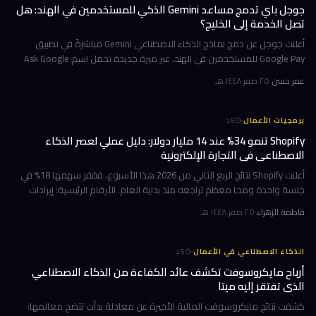
جوجل باي تدمج مساعد Gemini الذكي للمستخدمين في الهند: هل
تصل الخدمة إلى الخليج؟
أعلنت جوجل عن دمج نماذج الذكاء الاصطناعي Gemini مباشرةً في تطبيق
Google Pay للمستخدمين في الهند، عبر ميزة جديدة تحمل اسم Ask Google
Pay. تتيح هذه الخطوة للمستخدمين التحدث أو الكتابة بلغة طبيعية للاستف
عمر حسن
·
٢٥ صفر ١٤٤٨ هـ
·
برمجيات الأعمال
6
د
Shopify تنمو 34% عند 14 مليار دولار: دليل عملي لعصر الذكاء
الاصطناعي في التجارة الإلكترونية
أعلنت Shopify نتائج الربع الثاني من 2026 هذا الأسبوع، فقفز سهمها 18% في
جلسة واحدة ومحا معظم تراجعه منذ بداية العام. الأرقام الرئيسية: إيرادات
ربعية 3.58 مليار دولار بنمو 34%، وحجم بضائع إجمالي GMV بل
فاطمة الزهراء
·
٢٥ صفر ١٤٤٨ هـ
·
الذكاء الاصطناعي في الأعمال
5
د
أرباح مايكروسوفت تكشف عائد الكفاءة من الذكاء الاصطناعي
الذي تفتقر إليه ميتا
كشفت نتائج مايكروسوفت المالية الأخيرة عن معادلة بدأت تتضح معالمها: