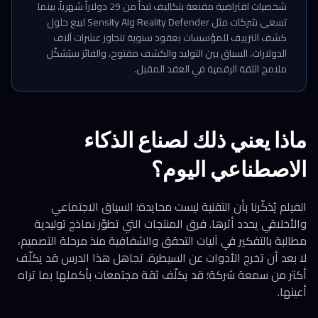
شخصيات افتراضية مقنعة بتكاليف تبدأ من 29 دولاراً شهرياً، بينما
تسعى شركات مثل Reality Defender وSensity AI لبيع حلول
كشف التزييف للمؤسسات بعقود سنوية تتجاوز عشرات آلاف
الدولارات. السباق بين التوليد والكشف مفتوح، والفائز سيُشكّل
ملامح الثقة الرقمية في العقد المقبل.
ماذا يعني ذلك لصناع الذكاء
الاصطناعي اليوم؟
الفيلم يُذكّرنا بأن التقنية ليست محايدة؛ السياق الاجتماعي
والأخلاقي يحدد أثرها. فرق المنتجات التي تطوّر نماذج توليدية
مطالبة بالتفكير في آليات التحقق والشفافية منذ مرحلة التصميم،
لا بعد أن تخرج الأدوات عن السيطرة. تجاهل هذا الدرس قد يكلّف
أكثر من سمعة شركة؛ قد يكلّف ثقة مجتمعات بأكملها بما تراه
أعينها.