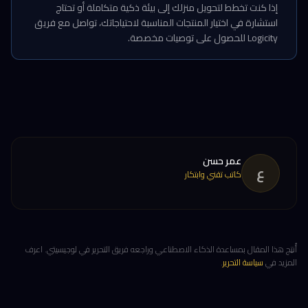
إذا كنت تخطط لتحويل منزلك إلى بيئة ذكية متكاملة أو تحتاج
استشارة في اختيار المنتجات المناسبة لاحتياجاتك، تواصل مع فريق
Logicity للحصول على توصيات مخصصة.
عمر حسن
ع
كاتب تقني وابتكار
أُنتِج هذا المقال بمساعدة الذكاء الاصطناعي وراجعه فريق التحرير في لوجيسيتي. اعرف
المزيد في
سياسة التحرير
.