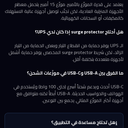
يعتمد على قدرة الموزّع بالأمبير. موزّع 15 أمبير يتحمل معظم
الأجهزة المنزلية العادية، لكن تجنّب توصيل أجهزة عالية الاستهلاك
كالمكيفات أو السخانات الكهربائية.
هل أحتاج surge protector إذا كان لدي UPS؟
الـ UPS يوفر حماية من انقطاع التيار وبعض الحماية من التيار
الزائد، لكن شريط surge protector المخصص يوفر حماية أشمل
لأجهزة متعددة بتكلفة أقل.
ما الفرق بين USB-A وUSB-C في موزّعات الشحن؟
USB-C أحدث ويدعم شحناً أسرع (حتى 100 واط) ويُستخدم في
الهواتف والحواسيب الحديثة. USB-A أبطأ لكنه متوافق مع
أجهزة أكثر. الموزّع المثالي يجمع بين النوعين.
هل تحتاج مساعدة في التطبيق؟
ℹ️