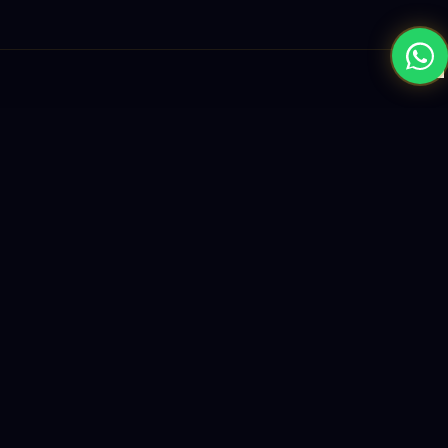
×
نبني المستقبل بحلول الذكاء الاصطناعي والبرمجيات العالمية المستوى
واستراتيجيات النمو القائمة على البيانات.
enquiry@logicity.in
+91 93916 63212
HQ · HYDERABAD