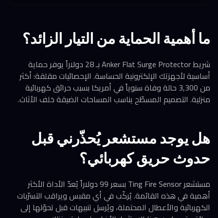
ما أهمية الحماية من التيار الزائد؟
شريط Anker Flat Surge Protector بـ 28 دولاراً يوفر حماية
أساسية لأجهزتك الإلكترونية الحساسة. الإحصائيات مقلقة: أكثر
من 3,300 حالة وفاة سنوياً في أمريكا بسبب حرائق كهربائية
منزلية. التصميم المسطّح يناسب المساحات الضيقة خلف الأثاث.
هل يوجد مستشعر يُحذّرني قبل
حدوث حريق كهربائي؟
مستشعر Ting Fire Sensor بسعر 99 دولاراً يُعدّ الأداة الأكثر
أهمية في هذه القائمة. يُركّب في أي مقبس ويراقب التسرّبات
الكهربائية والأعطال المحتملة، ويُرسل تنبيهات قبل تحوّلها إلى