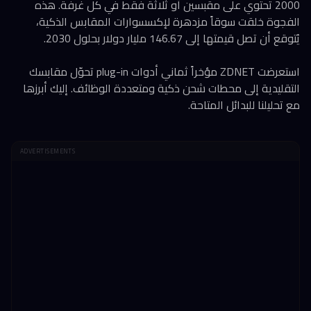
2000 تحتوي على مقبسين أو ثلاثة فقط في كل غرفة. هذه
الفجوة خلقت سوقاً مزدهرة لإكسسوارات المقابس الذكية،
يُتوقع أن تصل قيمتها إلى 146.67 مليار دولار بحلول 2030.
استعرضت ZDNET مؤخراً ثماني أدوات plug-in تحوّل مقابسك
التقليدية إلى محطات شحن ذكية ومتعددة الوظائف. إليك أبرزها
مع تحليلنا للبدائل المتاحة.
ADVERTISEMENTS