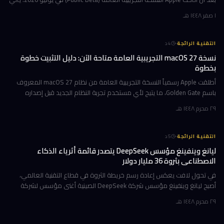
هذا التحديث حاملاً ترقيات جوهرية تتمحور حول Apple Int
١ صفر ١٤٤٨ هـ
·
التقنية الرائجة
4
د
نسخة macOS 27 التجريبية العامة متاحة الآن: دليل التثبيت خطوة
بخطوة
أطلقت Apple رسمياً النسخة التجريبية العامة من نظام macOS 27 المعروف
باسم Golden Gate، ما يتيح لأي مستخدم تجربة النظام الجديد قبل إصداره
الرسمي المتوقع في خريف 2026. إن كنت تمتلك جهاز Mac بشريحة Apple
٢٩ محرم ١٤٤٨ هـ
·
التقنية الرائجة
5
د
ليانغ وينفينغ مؤسس DeepSeek يتصدر قائمة أثرياء الذكاء
الاصطناعي بثروة 36 مليار دولار
في تحول لافت يعكس إعادة رسم خريطة الثروة في قطاع التقنية العالمي،
أصبح ليانغ وينفينغ مؤسس شركة DeepSeek الصينية أغنى مؤسس لشركة
ذكاء اصطناعي في العالم، بثروة بلغت 36 مليار دولار وفقاً لمؤشر بلومبرغ لل
٢٩ محرم ١٤٤٨ هـ