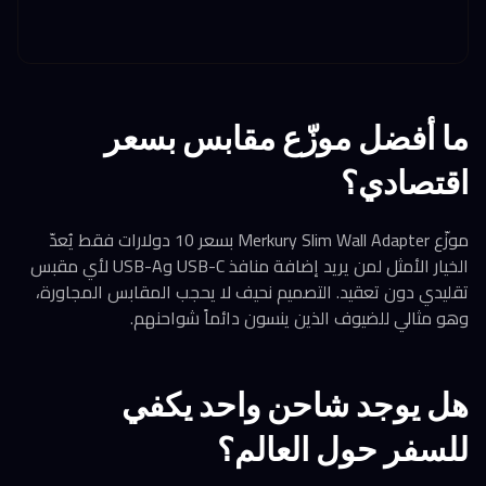
ما أفضل موزّع مقابس بسعر
اقتصادي؟
موزّع Merkury Slim Wall Adapter بسعر 10 دولارات فقط يُعدّ
الخيار الأمثل لمن يريد إضافة منافذ USB-C وUSB-A لأي مقبس
تقليدي دون تعقيد. التصميم نحيف لا يحجب المقابس المجاورة،
وهو مثالي للضيوف الذين ينسون دائماً شواحنهم.
هل يوجد شاحن واحد يكفي
للسفر حول العالم؟