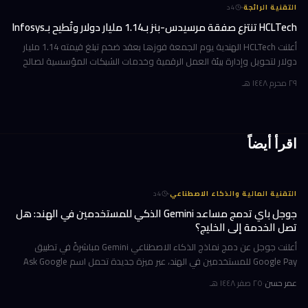
·
التقنية الرائجة
4
د
HCLTech تنتزع صفقة مرسيدس-بنز بـ1.14 مليار دولار وتُطيح بـInfosys
أعلنت HCLTech الهندية يوم الجمعة فوزها بعقد ضخم تبلغ قيمته 1.14 مليار
دولار لتحويل وإدارة بيئة العمل الرقمية وخدمات الشبكات المؤسسية لصالح
شركة أوروبية كبرى. ولم تُفصح الشركة عن هوية العميل في إفصاحها
٢٩ محرم ١٤٤٨ هـ
اقرأ أيضاً
·
التقنية المالية والذكاء الاصطناعي
4
د
جوجل باي تدمج مساعد Gemini الذكي للمستخدمين في الهند: هل
تصل الخدمة إلى الخليج؟
أعلنت جوجل عن دمج نماذج الذكاء الاصطناعي Gemini مباشرةً في تطبيق
Google Pay للمستخدمين في الهند، عبر ميزة جديدة تحمل اسم Ask Google
Pay. تتيح هذه الخطوة للمستخدمين التحدث أو الكتابة بلغة طبيعية للاستف
عمر حسن
·
٢٥ صفر ١٤٤٨ هـ