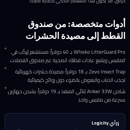
حرائق. قد يكون هذا الاستثمار الأذكى لحماية منزلك.
أدوات متخصصة: من صندوق
القطط إلى مصيدة الحشرات
Whisko LitterGuard Pro بـ 40 دولاراً: مستشعر يُركّب في
المقبس ويتتبع عادات قطتك الصحية عبر صندوق الفضلات
Zevo Insect Trap بـ 18 دولاراً: مصيدة حشرات كهربائية
تجذب الذباب والبعوض بالضوء دون روائح كيميائية
شاحن Anker 33W ثنائي المنفذ بـ 19 دولاراً: يشحن جهازين
بسرعة من مقبس واحد
رأي Logicity
ℹ️