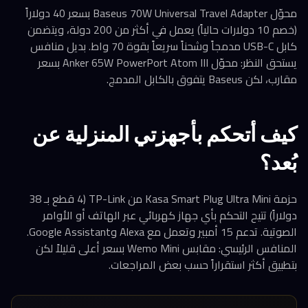
محوّل Baseus 70W Universal Travel Adapter بسعر 40 دولاراً
(خصم 10 دولارات حالياً) يعمل في أكثر من 200 دولة، ويتضمن
كابل USB-C مدمجاً وشحناً سريعاً بقوة 70 واط. بديل منافس
يستحق النظر: محوّل Anker 65W PowerPort Atom III بسعر
مقارب، لكن Baseus يتفوق بالكابل المدمج.
كيف أتحكم بأجهزتي المنزلية عن
بُعد؟
حزمة Kasa Smart Plug Ultra Mini من TP-Link (4 قطع بـ 38
دولاراً) تتيح التحكم بأي جهاز كهربائي عبر الهاتف أو الأوامر
الصوتية. تدعم 15 أمبير وتعمل مع Alexa وGoogle Assistant.
المنافس الرئيسي: مقابس Wemo Mini بسعر أعلى قليلاً لكن
بتطبيق أكثر استقراراً حسب بعض المراجعات.