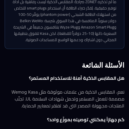
ما لم تذكره ZDNET صراحةً: المقابس الذكية ليست رفاهية بل أداة
توفير حقيقية. يُقدّر خبراء الطاقة أن استخدام smart plugs للتخلص
من استهلاك الطاقة الشبحي (phantom power) يوفّر 50-100
دولار سنوياً. المنافسة في هذا السوق شرسة: Belkin WeMo
وAmazon Smart Plug وWyze Plug يتنافسون جميعاً في الشريحة
السعرية ذاتها (10-25 دولاراً للقطعة)، لكن Kasa تتفوق بتطبيقها
المجاني دون اشتراك ودعمها الواسع للمساعدات الصوتية.
الأسئلة الشائعة
هل المقابس الذكية آمنة للاستخدام المستمر؟
نعم، المقابس الذكية من علامات موثوقة مثل Kasa وWemo
مصممة للعمل المستمر وتحمل شهادات السلامة UL. تجنّب
المنتجات مجهولة المصدر التي قد تفتقر لمعايير الحماية.
كم جهازاً يمكنني توصيله بموزّع واحد؟