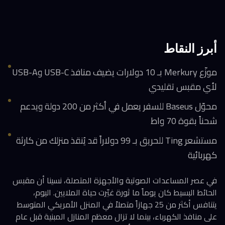
أبرز النقاط
موزّع Merkury بـ 10 دولارات يضيف منافذ USB-C وUSB-A
لأي مقبس تقليدي
محوّل Baseus للسفر يعمل في أكثر من 200 دولة ويدعم
شحناً بقوة 70 واط
مستشعر Ting للحريق بـ 99 دولاراً قد يُنقذ منزلك من كارثة
كهربائية
في عصر المساعدات الصوتية والأجهزة المتصلة، نسينا أن مقبس
الحائط البسيط كان يوماً ما ثورة غيّرت حياة الملايين. اليوم،
يتنافس أكثر من 25 جهازاً متصلاً في المنزل الأمريكي المتوسط
على منافذ الكهرباء، بينما لا تزال معظم المنازل المبنية قبل عام