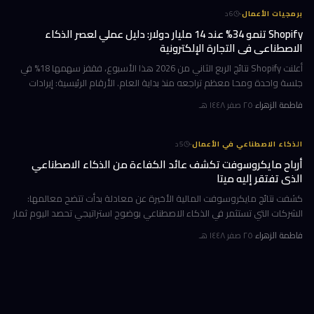
·
برمجيات الأعمال
6
د
Shopify تنمو 34% عند 14 مليار دولار: دليل عملي لعصر الذكاء
الاصطناعي في التجارة الإلكترونية
أعلنت Shopify نتائج الربع الثاني من 2026 هذا الأسبوع، فقفز سهمها 18% في
جلسة واحدة ومحا معظم تراجعه منذ بداية العام. الأرقام الرئيسية: إيرادات
ربعية 3.58 مليار دولار بنمو 34%، وحجم بضائع إجمالي GMV بل
فاطمة الزهراء
·
٢٥ صفر ١٤٤٨ هـ
·
الذكاء الاصطناعي في الأعمال
5
د
أرباح مايكروسوفت تكشف عائد الكفاءة من الذكاء الاصطناعي
الذي تفتقر إليه ميتا
كشفت نتائج مايكروسوفت المالية الأخيرة عن معادلة بدأت تتضح معالمها:
الشركات التي تستثمر في الذكاء الاصطناعي بوضوح استراتيجي تحصد اليوم ثمار
الكفاءة وخفض التكاليف، بينما تتعثر أخرى في تحويل إنفاقها الضخ
فاطمة الزهراء
·
٢٥ صفر ١٤٤٨ هـ