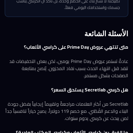
نصيحتنا: لا تشترِ بناءً على الخصم وحده، بل تأكد أن الكرسي يناسب
جسمك واستخدامك اليومي فعلاً.
الأسئلة الشائعة
متى تنتهي عروض Prime Day على كراسي الألعاب؟
عادةً تستمر عروض Prime Day يومين، لكن بعض التخفيضات قد
تنفد قبل انتهاء الحدث بسبب نفاد المخزون. يُنصح بمتابعة
الصفحات بشكل مستمر.
هل كرسي Secretlab يستحق السعر؟
Secretlab من أكثر العلامات مراجعةً وتقييماً إيجابياً بفضل جودة
البناء والدعم القَطَني. مع خصم 119 دولاراً، يصبح خياراً تنافسياً جداً
لمن يبحث عن كرسي يدوم سنوات.
ما الفرق بين كراسي الألعاب وكراسي المكتب العادية؟