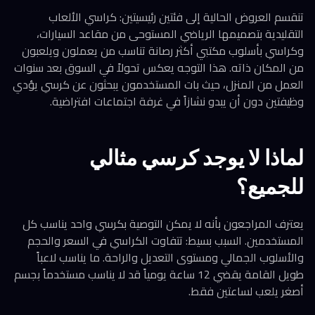
تنقسم العروض الحالية إلى فئتين رئيسيتين: كراسي الألعاب
التقليدية بتصميمها الرياضي المستوحى من مقاعد السيارات،
وكراسي بأسلوب مكتبي أكثر رصانة تناسب من يعملون ويلعبون
من المكان ذاته. هذا التوجه يعكس تحولاً في السوق بعد سنوات
العمل من المنزل، حيث بات المستخدمون يبحثون عن كرسي يؤدي
وظيفتين دون أن يبدو نشازاً في غرفة اجتماعات افتراضية.
لماذا لا يوجد كرسي مثالي
للجميع؟
يعترف المراجعون بأنه لا يمكن التوصية بكرسي واحد يناسب كل
المستخدمين. السبب بسيط: تتفاوت الكراسي في السعر والحجم
والأسلوب الجمالي ومستوى التعديل والراحة. ما يناسب لاعباً
طويل القامة يقضي 12 ساعة يومياً قد لا يناسب مستخدماً بجسم
أصغر يلعب لساعتين فقط.