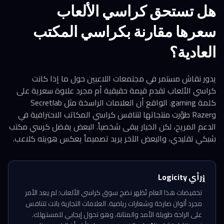
هل تستحق كراسي الألعاب
سعرها مقارنة بكراسي المكتب
العادية؟
يدور نقاش مستمر في مجتمعات اللاعبين حول ما إذا كانت
كراسي الألعاب تقدم قيمة حقيقية أم مجرد علاوة سعرية على
كلمة gaming. الواقع أن العلامات الراسخة مثل Secretlab
وRazer طوّرت منتجاتها لتنافس كراسي المكاتب الاحترافية في
الدعم المريح، لكن الخيار يبقى شخصياً. البعض يفضل كرسي مكتب
شبكي تقليدي، والبعض الآخر يريد تصميماً يعكس هويته كلاعب.
رأي Logicity
ℹ️
تخفيضات هذا العام تُظهر نضج سوق كراسي الألعاب؛ لم يعد الأمر
مجرد ألوان صارخة وشعارات رياضية. العلامات التجارية باتت تتنافس
على الراحة طويلة الأمد والمتانة، وهو تحول إيجابي للمستهلك.