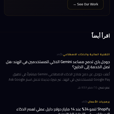
See Our Work →
اقرأ أيضاً
·
التقنية المالية والذكاء الاصطناعي
4
د
جوجل باي تدمج مساعد Gemini الذكي للمستخدمين في الهند: هل
تصل الخدمة إلى الخليج؟
أعلنت جوجل عن دمج نماذج الذكاء الاصطناعي Gemini مباشرةً في تطبيق
Google Pay للمستخدمين في الهند، عبر ميزة جديدة تحمل اسم Ask Google
Pay. تتيح هذه الخطوة للمستخدمين التحدث أو الكتابة بلغة طبيعية للاستف
عمر حسن
·
٢٥ صفر ١٤٤٨ هـ
·
برمجيات الأعمال
6
د
Shopify تنمو 34% عند 14 مليار دولار: دليل عملي لعصر الذكاء