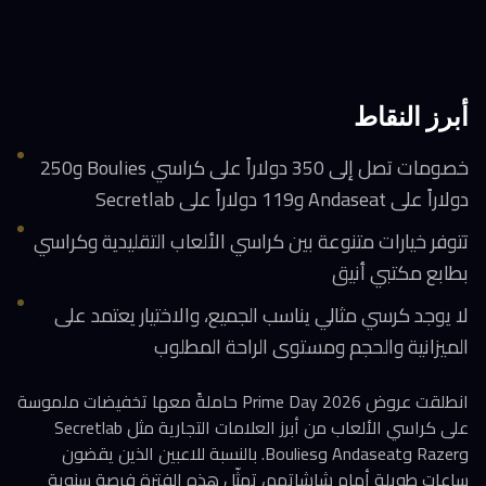
أبرز النقاط
خصومات تصل إلى 350 دولاراً على كراسي Boulies و250
دولاراً على Andaseat و119 دولاراً على Secretlab
تتوفر خيارات متنوعة بين كراسي الألعاب التقليدية وكراسي
بطابع مكتبي أنيق
لا يوجد كرسي مثالي يناسب الجميع، والاختيار يعتمد على
الميزانية والحجم ومستوى الراحة المطلوب
انطلقت عروض Prime Day 2026 حاملةً معها تخفيضات ملموسة
على كراسي الألعاب من أبرز العلامات التجارية مثل Secretlab
وRazer وAndaseat وBoulies. بالنسبة للاعبين الذين يقضون
ساعات طويلة أمام شاشاتهم، تمثّل هذه الفترة فرصة سنوية