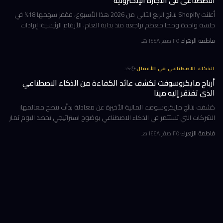
الاصطناعي في التجارة الإلكترونية
أعلنت Shopify نتائج الربع الثاني من 2026 هذا الأسبوع، فقفز سهمها 18% في
جلسة واحدة ومحا معظم تراجعه منذ بداية العام. الأرقام الرئيسية: إيرادات
ربعية 3.58 مليار دولار بنمو 34%، وحجم بضائع إجمالي GMV بل
فاطمة الزهراء
·
٢٥ صفر ١٤٤٨ هـ
·
الذكاء الاصطناعي في الأعمال
5
د
أرباح مايكروسوفت تكشف عائد الكفاءة من الذكاء الاصطناعي
الذي تفتقر إليه ميتا
كشفت نتائج مايكروسوفت المالية الأخيرة عن معادلة بدأت تتضح معالمها:
الشركات التي تستثمر في الذكاء الاصطناعي بوضوح استراتيجي تحصد اليوم ثمار
الكفاءة وخفض التكاليف، بينما تتعثر أخرى في تحويل إنفاقها الضخ
فاطمة الزهراء
·
٢٥ صفر ١٤٤٨ هـ