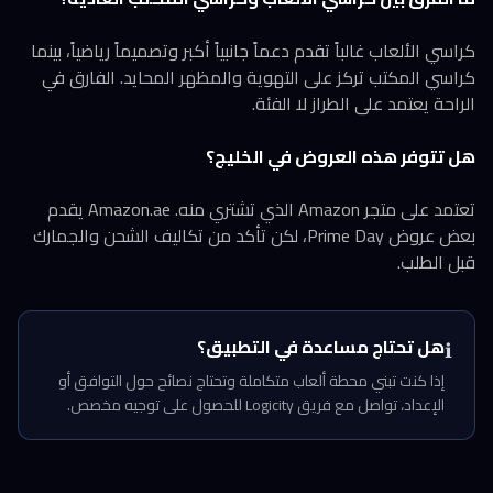
كراسي الألعاب غالباً تقدم دعماً جانبياً أكبر وتصميماً رياضياً، بينما
كراسي المكتب تركز على التهوية والمظهر المحايد. الفارق في
الراحة يعتمد على الطراز لا الفئة.
هل تتوفر هذه العروض في الخليج؟
تعتمد على متجر Amazon الذي تشتري منه. Amazon.ae يقدم
بعض عروض Prime Day، لكن تأكد من تكاليف الشحن والجمارك
قبل الطلب.
هل تحتاج مساعدة في التطبيق؟
ℹ️
إذا كنت تبني محطة ألعاب متكاملة وتحتاج نصائح حول التوافق أو
الإعداد، تواصل مع فريق Logicity للحصول على توجيه مخصص.