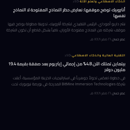
·
الذكاء الاصطناعي وتعلّم الآلة
5
د
أنثروبيك توضح موقفها: نعارض حظر النماذج المفتوحة لا النماذج
نفسها
نشر داريو أموداي، الرئيس التنفيذي لشركة أنثروبيك، تدوينة مطولة يوضح فيها
موقف شركته من النماذج مفتوحة الأوزان، نافياً بشكل قاطع أن تكون الشركة
قد طالبت بحظرها. جاء ذلك وسط جدل متصاعد في واشنطن حول كيف
عمر حسن
·
٢١ صفر ١٤٤٨ هـ
·
التقنية المالية والذكاء الاصطناعي
5
د
بيتماين تمتلك الآن 4.8% من إجمالي إيثريوم بعد صفقة بقيمة 19.4
مليون دولار
في خطوة تعكس تحولاً جوهرياً في استراتيجيات الخزينة المؤسسية، أعلنت
شركة BitMine Immersion Technologies المدرجة في بورصة نيويورك تحت
الرمز BMNR أن حيازتها من عملة إيثريوم (ETH) بلغت نحو 5.79 مليون توكن
عمر حسن
·
٢١ صفر ١٤٤٨ هـ