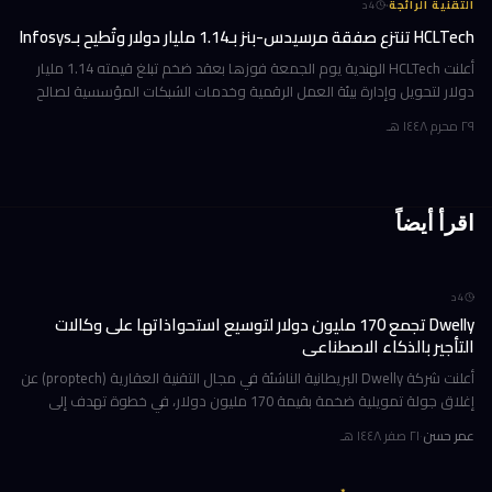
·
التقنية الرائجة
4
د
HCLTech تنتزع صفقة مرسيدس-بنز بـ1.14 مليار دولار وتُطيح بـInfosys
أعلنت HCLTech الهندية يوم الجمعة فوزها بعقد ضخم تبلغ قيمته 1.14 مليار
دولار لتحويل وإدارة بيئة العمل الرقمية وخدمات الشبكات المؤسسية لصالح
شركة أوروبية كبرى. ولم تُفصح الشركة عن هوية العميل في إفصاحها
٢٩ محرم ١٤٤٨ هـ
اقرأ أيضاً
4
د
Dwelly تجمع 170 مليون دولار لتوسيع استحواذاتها على وكالات
التأجير بالذكاء الاصطناعي
أعلنت شركة Dwelly البريطانية الناشئة في مجال التقنية العقارية (proptech) عن
إغلاق جولة تمويلية ضخمة بقيمة 170 مليون دولار، في خطوة تهدف إلى
تسريع استراتيجيتها القائمة على الاستحواذ على وكالات التأجير
عمر حسن
·
٢١ صفر ١٤٤٨ هـ