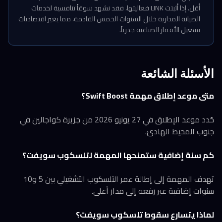
أقل. إذا أثبتت LINK فعاليتها، فقد نشهد سوقاً تنافسية لخدمات
الصيانة المدارية خلال السنوات الخمس القادمة، مما يغير اقتصاديات
تشغيل الأقمار الصناعية جذرياً.
الأسئلة الشائعة
متى موعد إطلاق مهمة Swift Boost؟
حُدد موعد الإطلاق في 27 يونيو 2026 من جزيرة كواجالين في
جنوب المحيط الهادئ.
كم سنة إضافية ستمنحها المهمة لتلسكوب سويفت؟
تهدف المهمة إلى إطالة عمر التلسكوب التشغيلي بين 5 و10
سنوات إضافية عبر رفعه إلى مدار أعلى.
لماذا يتسارع سقوط تلسكوب سويفت؟