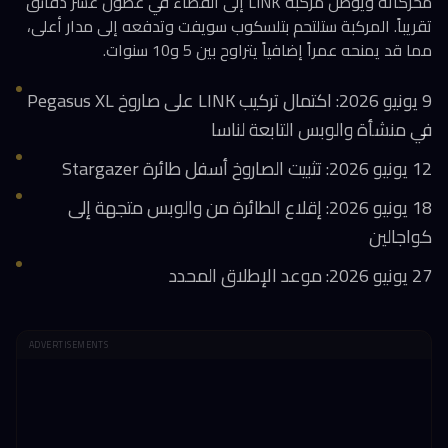
محركاته ويوصل مركبة LINK إلى الفضاء في غضون عشر دقائق
تقريباً. المركبة ستلتحم بتلسكوب سويفت وتدفعه إلى مدار أعلى،
مما قد يمنحه عمراً إضافياً يتراوح بين 5 و10 سنوات.
9 يونيو 2026: اكتمال تركيب LINK على صاروخ Pegasus XL
في منشأة والوبس التابعة لناسا
12 يونيو 2026: تثبيت الصاروخ أسفل طائرة Stargazer
18 يونيو 2026: إقلاع الطائرة من والوبس متجهة إلى
كواجالين
27 يونيو 2026: موعد الإطلاق المحدد
ADVERTISEMENTS