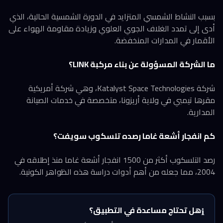
بسبب النشاط الشمسي المتزايد في الدورة الشمسية الحالية، الذي
أدى إلى تمدد الغلاف الجوي العلوي وزيادة مقاومة الهواء على
الأقمار في المدارات المنخفضة.
ما الشركة المسؤولة عن بناء مركبة LINK؟
شركة Katalyst Space Technologies، وهي شركة أمريكية
مقرها تيمبي في ولاية أريزونا، متخصصة في خدمات الصيانة
المدارية.
كم انفجار أشعة غاما رصده تلسكوب سويفت؟
رصد التلسكوب أكثر من 1500 انفجار أشعة غاما منذ إطلاقه في
2004، مما جعله من أهم أدوات دراسة هذه الظواهر الكونية.
هل تحتاج مساعدة في التطبيق؟
ℹ️