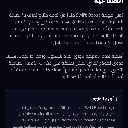
تمثل مهمة Swift Boost جزءاً من توجه متنامٍ يُعرف بـ"الصيانة
المدارية" (orbital servicing)، وهو القدرة على إصلاح الأقمار
الصناعية أو إعادة تزويدها بالوقود أو تغيير مداراتها وهي في
الفضاء. الفكرة الجوهرية بسيطة: لماذا نتخلى عن أصول فضائية
تعمل بكفاءة لمجرد أن مداراتها تتآكل؟
أهمية هذه المهمة تتجاوز إنقاذ تلسكوب واحد. إذا نجحت، ستثبت
جدوى نموذج تجاري يمكن تطبيقه على عشرات الأقمار الصناعية
الأخرى التي تواجه مصيراً مشابهاً، سواء كانت مراصد علمية أو
أقماراً اتصالية أو أقماراً لرصد الأرض.
رأي Logicity
ℹ️
مهمة Swift Boost ليست مجرد إنقاذ لتلسكوب قديم، بل اختبار
حقيقي لنموذج اقتصادي جديد في صناعة الفضاء. شركات مثل
Astroscale وNorthrop Grumman (عبر برنامج MEV) تعمل في
المجال ذاته، لكن Katalyst Space تستهدف شريحة مختلفة بتكلفة