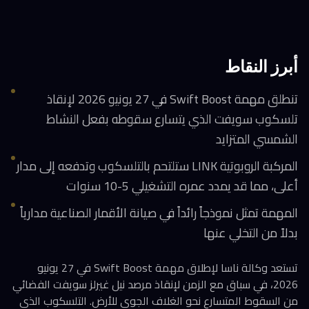
أبرز النقاط
تنطلق مهمة Swift Boost في 27 يونيو 2026 لإنقاذ
تلسكوب سويفت الذي يتسارع سقوطه بفعل النشاط
الشمسي المتزايد
المركبة الروبوتية LINK ستلتحم بالتلسكوب وتدفعه إلى مدار
أعلى، مما قد يمدد عمره التشغيلي 5-10 سنوات
المهمة تمثل نموذجاً رائداً في صيانة الأقمار الصناعية مدارياً
بدلاً من التخلي عنها
تستعد وكالة ناسا لإطلاق مهمة Swift Boost في 27 يونيو
2026، في سباق مع الزمن لإنقاذ مرصد نيل غيرلز سويفت الفضائي
من السقوط المتسارع نحو الغلاف الجوي للأرض. التلسكوب الذي