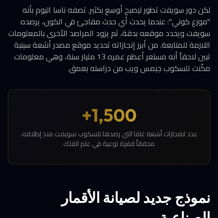
لكن دور سويفت تطور ليصبح أوسع بكثير. تصفه ناسا اليوم بأنه
"موزع كوني": عندما يحدث أي حدث مفاجئ في الكون، يرصده
سويفت ويحدد موقعه بدقة، ثم يزود المراصد الأخرى بالمعلومات
اللازمة للمتابعة. من أبرز إنجازاته تحديد موقع مصدر أشعة سينية
تبين لاحقاً أنه مستعر أعظم عمره 13 مليار سنة، وهي معلومات
مكّنت تلسكوب جيمس ويب من دراسته بعمق.
1,500+
عدد انفجارات أشعة غاما التي رصدها تلسكوب سويفت منذ إطلاقه،
محققاً قفزة نوعية في علم الفلك
نموذج جديد لصيانة الأقمار
الصناعية