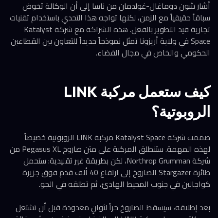
أشار شون دوماغال-غولدمان من ناسا إلى أن الوكالة تخوض
سباقاً حقيقياً مع الزمن، لكنها تواجه هذا التحدي باستخدام تقنيات
تجارية قيد التطوير بالفعل. هذه الشراكة مع شركة Katalyst
Space في ولاية أريزونا تمثل نموذجاً جديداً للتعاون بين القطاعين
الحكومي والخاص في مجال الفضاء.
كيف ستعمل مركبة LINK
الروبوتية؟
صممت شركة Katalyst Space مركبة LINK الروبوتية خصيصاً
لهذه المهمة. ستنطلق المركبة على متن صاروخ Pegasus XL من
شركة Northrop Grumman، لكن بطريقة غير تقليدية: ستحمل
طائرة Stargazer الصاروخ إلى ارتفاع 40 ألف قدم فوق جزيرة
كواجالين في جنوب المحيط الهادئ، ثم تطلقه في الجو.
بعد إطلاقه، سيسقط الصاروخ حراً لثوانٍ معدودة قبل أن تشتعل