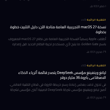
هذا التحديث حاملاً ترقيات جوهرية تتمحور حول Apple Int
١ صفر ١٤٤٨ هـ
·
التقنية الرائجة
4
د
نسخة macOS 27 التجريبية العامة متاحة الآن: دليل التثبيت خطوة
بخطوة
أطلقت Apple رسمياً النسخة التجريبية العامة من نظام macOS 27 المعروف
باسم Golden Gate، ما يتيح لأي مستخدم تجربة النظام الجديد قبل إصداره
الرسمي المتوقع في خريف 2026. إن كنت تمتلك جهاز Mac بشريحة Apple
٢٩ محرم ١٤٤٨ هـ
·
التقنية الرائجة
5
د
ليانغ وينفينغ مؤسس DeepSeek يتصدر قائمة أثرياء الذكاء
الاصطناعي بثروة 36 مليار دولار
في تحول لافت يعكس إعادة رسم خريطة الثروة في قطاع التقنية العالمي،
أصبح ليانغ وينفينغ مؤسس شركة DeepSeek الصينية أغنى مؤسس لشركة
ذكاء اصطناعي في العالم، بثروة بلغت 36 مليار دولار وفقاً لمؤشر بلومبرغ لل
٢٩ محرم ١٤٤٨ هـ