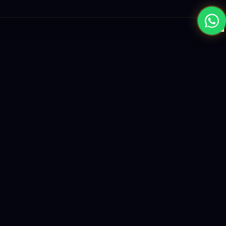
×
نبني المستقبل بحلول الذكاء الاصطناعي والبرمجيات العالمية المستوى
واستراتيجيات النمو القائمة على البيانات.
enquiry@logicity.in
+91 93916 63212
HQ · HYDERABAD
Yeturu Towers, Lakdikapul,