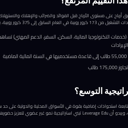
ذا التقييم المرتفع؟
خدمات التكنولوجيا المالية، السكن، السفر، الدعم المهني) تساهم 
ة
17 طالب
راتيجية التوسع؟
Agency هي مجرد البداية، ويبدو أن Leverage Edu تبني استراتيجية نمو غير عضو