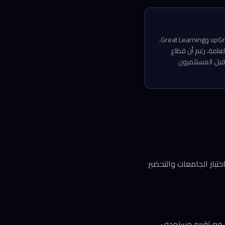
تكشف هذه الصفقة عن نضج نموذج Leverage Edu مقارنة بمنافسيها في قطاع edtech الهندي مثل upGrad وGreat Learning.
عامة، رغم أن قطاع
يقبل المستثمرون
 اختيار الجامعات والتحضير
ة هندية (240-360 مليون دولار تقريباً)، مع تقييم مستهدف