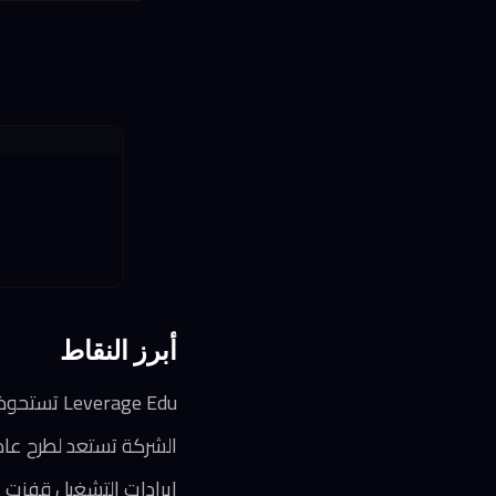
أبرز النقاط
Leverage Edu تستحوذ على Mundus Agency البرازيلية في أول عملية استحواذ دولية لها
الشركة تستعد لطرح عام في الهند بقيمة تتراوح ب
إيرادات التشغيل قفزت 112% لتصل إلى 375 كرور روبية في السنة المالية 2026