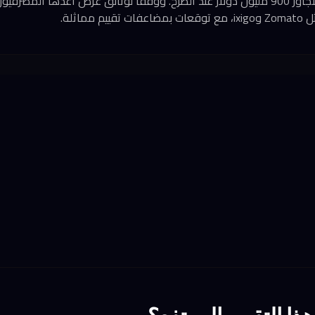
تستهدف الشركة تقييماً يتجاوز 900 مليون دولار عند الطرح. ووفقاً لوثائق عرض أعدّها المص