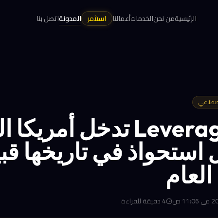
الرئيسية
من نحن
الخدمات
أعمالنا
استثمر
المدونة
اتصل بنا
لاصطناعي
Leverage Edu تدخل أمريكا 
 استحواذ في تاريخها قب
العام
4
دقيقة للقراءة