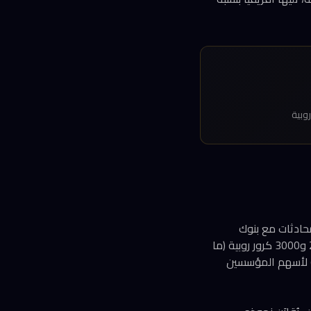
بدأت الشركة محادثات مع بنوك
استثمارية، وتستهدف إدراجاً في البورصة العام المقبل. وتتراوح القيمة المتوقعة للطرح بين 2000 و3000 كرور روبية (ما
دل تقريباً 240 إلى 360 مليون دولار)، وسيشمل إصدار أسهم جديدة إلى جانب طرح ثانوي (OFS) لأسهم المؤسسين