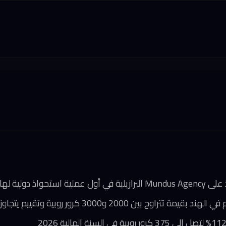
ين 2000 و3000 كرور روبية وتقييم يتجاوز 900 مليون دولار