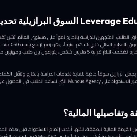
واق الطلاب المتجهين للدراسة بالخارج نمواً على مستوى العالم. تشير تقد
أن الجالية البرازيلية في الخارج تضخمت لتبلغ قرابة 5 ملايين شخص، يتوزعون 
جعل البرازيل سوقاً جاذبة للغاية لخدمات الدراسة بالخارج وتنقّل الك
Leverage Edu لاستثماره عبر الاستحواذ على Mundus Agency التي تساعد
 وتفاصيلها المالية؟
 تُفصح Leverage Edu عن القيمة المالية للصفقة، لكنها أكدت إتمام الاستحواذ. قبل ه
في جنوب آسيا وأفريقيا والشرق الأوسط. وتشكّل الهند حالي