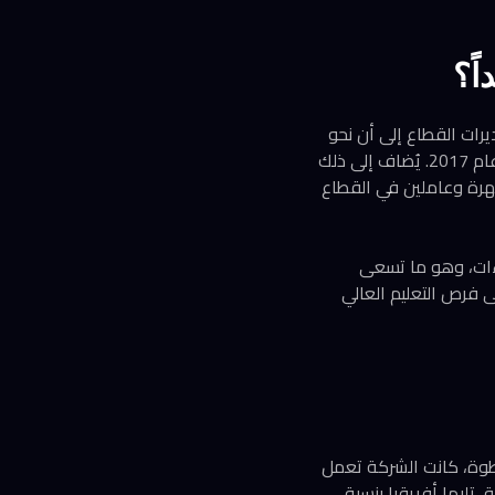
يرات القطاع إلى أن نحو
90 ألف طالب برازيلي يلتحقون بالتعليم العالي خارج بلادهم سنوياً، وهو رقم ارتفع بنسبة 50% منذ عام 2017. يُضاف إلى ذلك
بين طلاب ومهنيين مهرة وعاملين في القطاع
فاءات، وهو ما تسعى
 الطلاب في الحصول على فرص التعليم العالي
ذه الخطوة، كانت الشركة تعمل
اً ما بين 50% و55% من إيرادات الشركة، تليها أفريقيا بنسبة