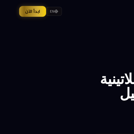
ابدأ الآن
EN
اللاتينية
يل