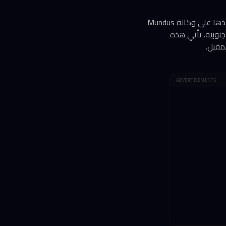
أعلنت شركة Leverage Edu الهندية المتخصصة في تكنولوجيا التعليم والدراسة بالخارج عن استحواذها على وكالة Mundus
لجنوبية. تأتي هذه
مقبل.
ADVERTISEMENTS