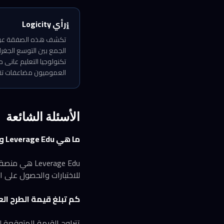
رأي Logicity
ℹ️
الجمع بين التوسع الجغر
تكنولوجيا التعليم عانى
العموميون مضاعفات تقييم مشابهة لـ Zomato 
الأسئلة الشائعة
ما هي Leverage Edu وماذا تقدم؟
Leverage Edu
للاختبارات والحصول على ال
كم تبلغ قيمة الطرح العام المتوق