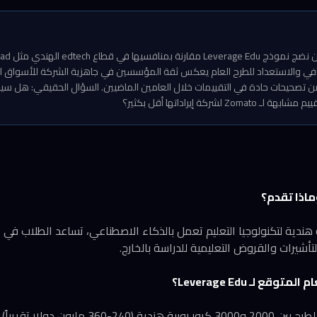
افي والاستعداد للطرح العام يعكس ثقة المؤسسين في جاهزية الشركة للأسواق ال
 من تصحيحات حادة في التقييمات خلال العامين الماضيين. السؤال الحقيقي: هل س
لشركة إيراداتها أقل بكثير؟
 هي منصة هندية لتكنولوجيا التعليم تعمل بالذكاء الاصطناعي، تساعد الطلاب في
تأشيرات والقروض التعليمية للدراسة بالخارج.
ع لـ Leverage Edu؟
تتراوح القيمة المتوقعة للطرح بين 2000 و3000 كرور روبي