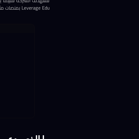
Leverage Edu بمنصات مثل Zomato وixigo، مع توقعات بمضاعفات تقييم مماثلة.