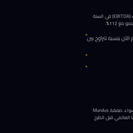
أعلنت Leverage Edu تحقيق أرباح على مستوى الأرباح قبل الفوائد والضرائب والإهلاك والاستهلاك (EBITDA) في السنة
الآن بنسبة تتراوح بين
أشارت الشركة إلى نيتها متابعة استحواذات إضافية بقوة في الأسواق المحلية والدولية على حد سواء. صفقة Mundus
ي لتعزيز حضورها العالمي قبل الطرح